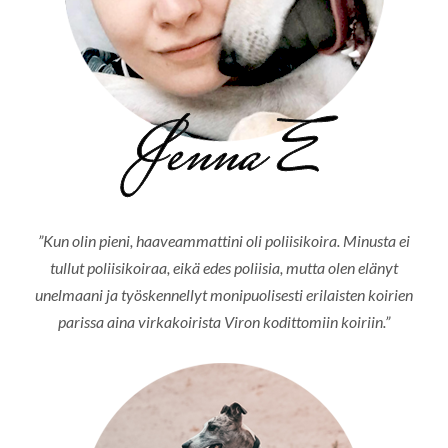
”Kun olin pieni, haaveammattini oli poliisikoira. Minusta ei
tullut poliisikoiraa, eikä edes poliisia, mutta olen elänyt
unelmaani ja työskennellyt monipuolisesti erilaisten koirien
parissa aina virkakoirista Viron kodittomiin koiriin.”