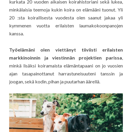
kurkata 20 vuoden aikaisen koirahistoriani sekä lukea,
minkälaisia teemoja kukin koira on elämääni tuonut. Yli
20 :sta koirallisesta vuodesta olen saanut jakaa yli
kymmenen vuotta erilaisten laumakokoonpanojen
kanssa.
Työelämäni olen viettänyt tiiviisti erilaisten
markkinoinnin ja viestinnän
projektien parissa
,
minkä lisäksi koiramaista elämäntapaani on jo vuosien
ajan tasapainottanut harrastuneisuuteni tanssin ja
joogan, sekä kodin, pihan ja puutarhan äärellä.