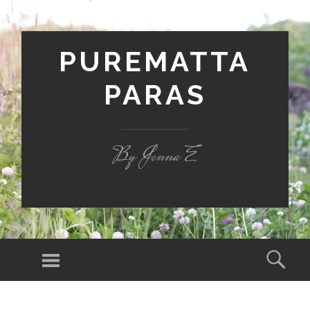
PUREMATTA
PARAS
By Jenna E
Valikko
Hak
SIIRRY