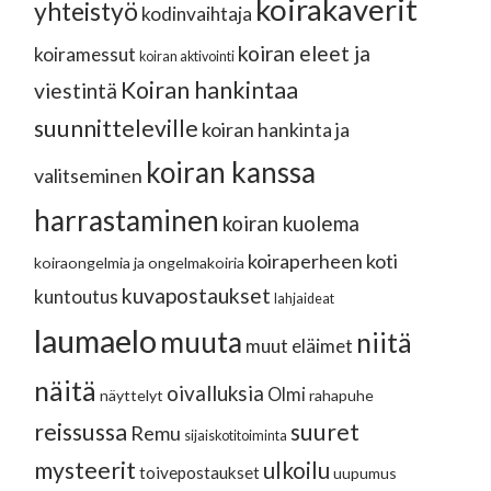
koirakaverit
yhteistyö
kodinvaihtaja
koiran eleet ja
koiramessut
koiran aktivointi
Koiran hankintaa
viestintä
suunnitteleville
koiran hankinta ja
koiran kanssa
valitseminen
harrastaminen
koiran kuolema
koiraperheen koti
koiraongelmia ja ongelmakoiria
kuvapostaukset
kuntoutus
lahjaideat
laumaelo
muuta
niitä
muut eläimet
näitä
oivalluksia
Olmi
näyttelyt
rahapuhe
reissussa
suuret
Remu
sijaiskotitoiminta
mysteerit
ulkoilu
toivepostaukset
uupumus