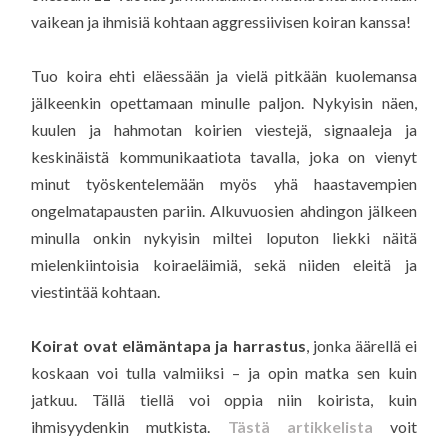
vaikean ja ihmisiä kohtaan aggressiivisen koiran kanssa!
Tuo koira ehti eläessään ja vielä pitkään kuolemansa
jälkeenkin opettamaan minulle paljon. Nykyisin näen,
kuulen ja hahmotan koirien viestejä, signaaleja ja
keskinäistä kommunikaatiota tavalla, joka on vienyt
minut työskentelemään myös yhä haastavempien
ongelmatapausten pariin. Alkuvuosien ahdingon jälkeen
minulla onkin nykyisin miltei loputon liekki näitä
mielenkiintoisia koiraeläimiä, sekä niiden eleitä ja
viestintää kohtaan.
Koirat ovat elämäntapa ja harrastus
, jonka äärellä ei
koskaan voi tulla valmiiksi – ja opin matka sen kuin
jatkuu. Tällä tiellä voi oppia niin koirista, kuin
ihmisyydenkin mutkista.
Tästä artikkelista
voit