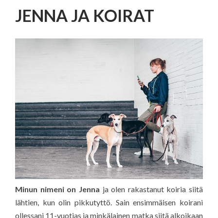
SISÄLTÖÖN
JENNA JA KOIRAT
Minun nimeni on Jenna
ja olen rakastanut koiria siitä
lähtien, kun olin pikkutyttö. Sain ensimmäisen koirani
ollessani 11-vuotias ja minkälainen matka siitä alkoikaan