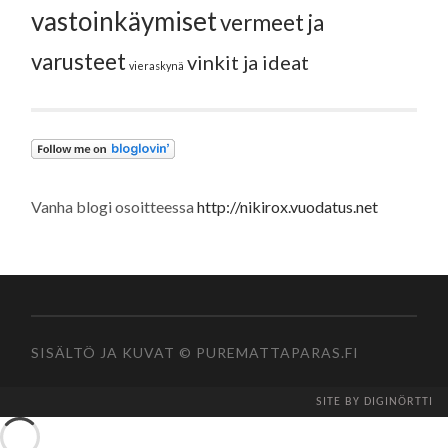
vastoinkäymiset
vermeet ja
varusteet
vinkit ja ideat
vieraskynä
Vanha blogi osoitteessa
http://nikirox.vuodatus.net
SISÄLTÖ JA KUVAT © PUREMATTAPARAS.FI
SITE BY DIGINÖRTTI