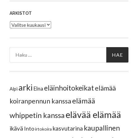
ARKISTOT
Arkistot
Haku:
arki
eläinhoitokeikat
elämää
Elna
Alpi
elämää
koiranpennun kanssa
elävää elämää
whippetin kanssa
kaupallinen
ikävä
kasvutarina
Into
irtokoira