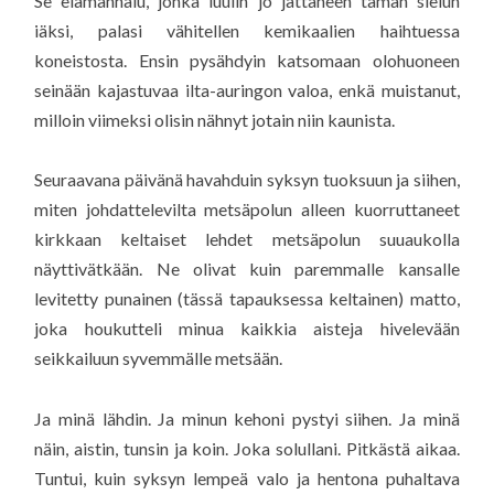
Se elämänhalu, jonka luulin jo jättäneen tämän sielun
iäksi, palasi vähitellen kemikaalien haihtuessa
koneistosta. Ensin pysähdyin katsomaan olohuoneen
seinään kajastuvaa ilta-auringon valoa, enkä muistanut,
milloin viimeksi olisin nähnyt jotain niin kaunista.
Seuraavana päivänä havahduin syksyn tuoksuun ja siihen,
miten johdattelevilta metsäpolun alleen kuorruttaneet
kirkkaan keltaiset lehdet metsäpolun suuaukolla
näyttivätkään. Ne olivat kuin paremmalle kansalle
levitetty punainen (tässä tapauksessa keltainen) matto,
joka houkutteli minua kaikkia aisteja hivelevään
seikkailuun syvemmälle metsään.
Ja minä lähdin. Ja minun kehoni pystyi siihen. Ja minä
näin, aistin, tunsin ja koin. Joka solullani. Pitkästä aikaa.
Tuntui, kuin syksyn lempeä valo ja hentona puhaltava