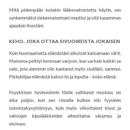
Mitä pidempään kutakin lääkevalmistetta käytin, sen
synkemmäksi sielunmaisemani muuttui ja sitä kauemmas
ajauduin itsestäni.
KEHO, JOKA OTTAA SIVUOIREISTA JOKAISEN
Kuin huomaamatta elämästäni alkoivat katoamaan värit.
Maisema peittyi tummaan varjoon, kun varkain kaikki se
valo, jota aiemmin olin kantanut myös sisälläni, sammui.
Pikkuhiljaa elämästä katosi ilo ja lopulta – koko elämä.
Psyykkisen hyvinvoinnin tilalle vaihtunut mustuus on
aika paljon, kun sen rinnalla kulkee niin fyysinen
toimintakyvyttömyys, kuin myös viikottaiset kivut ja
vahvojen kipulääkkeiden aiheuttama väsymys ja
utuisuus.