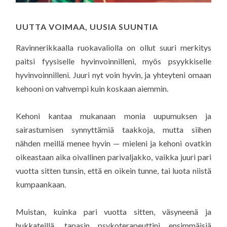
UUTTA VOIMAA, UUSIA SUUNTIA
Ravinnerikkaalla ruokavaliolla on ollut suuri merkitys
paitsi fyysiselle hyvinvoinnilleni, myös psyykkiselle
hyvinvoinnilleni. Juuri nyt voin hyvin, ja yhteyteni omaan
kehooni on vahvempi kuin koskaan aiemmin.
Kehoni kantaa mukanaan monia uupumuksen ja
sairastumisen synnyttämiä taakkoja, mutta siihen
nähden meillä menee hyvin — mieleni ja kehoni ovatkin
oikeastaan aika oivallinen parivaljakko, vaikka juuri pari
vuotta sitten tunsin, että en oikein tunne, tai luota niistä
kumpaankaan.
Muistan, kuinka pari vuotta sitten, väsyneenä ja
hukkateillä, tapasin psykoterapeuttini ensimmäisiä