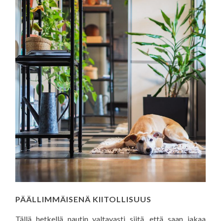
PÄÄLLIMMÄISENÄ KIITOLLISUUS
Tällä hetkellä nautin valtavasti siitä, että saan jakaa