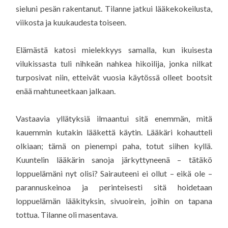
sieluni pesän rakentanut. Tilanne jatkui lääkekokeilusta,
viikosta ja kuukaudesta toiseen.
Elämästä katosi mielekkyys samalla, kun ikuisesta
vilukissasta tuli nihkeän nahkea hikoilija, jonka nilkat
turposivat niin, etteivät vuosia käytössä olleet bootsit
enää mahtuneetkaan jalkaan.
Vastaavia yllätyksiä ilmaantui sitä enemmän, mitä
kauemmin kutakin lääkettä käytin. Lääkäri kohautteli
olkiaan; tämä on pienempi paha, totut siihen kyllä.
Kuuntelin lääkärin sanoja järkyttyneenä – tätäkö
loppuelämäni nyt olisi? Sairauteeni ei ollut – eikä ole –
parannuskeinoa ja perinteisesti sitä hoidetaan
loppuelämän lääkityksin, sivuoirein, joihin on tapana
tottua. Tilanne oli masentava.