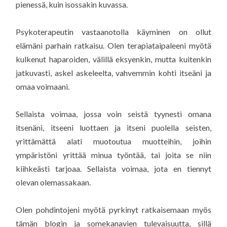
pienessä, kuin isossakin kuvassa.
Psykoterapeutin vastaanotolla käyminen on ollut
elämäni parhain ratkaisu. Olen terapiataipaleeni myötä
kulkenut haparoiden, välillä eksyenkin, mutta kuitenkin
jatkuvasti, askel askeleelta, vahvemmin kohti itseäni ja
omaa voimaani.
Sellaista voimaa, jossa voin seistä tyynesti omana
itsenäni, itseeni luottaen ja itseni puolella seisten,
yrittämättä alati muotoutua muotteihin, joihin
ympäristöni yrittää minua työntää, tai joita se niin
kiihkeästi tarjoaa. Sellaista voimaa, jota en tiennyt
olevan olemassakaan.
Olen pohdintojeni myötä pyrkinyt ratkaisemaan myös
tämän blogin ja somekanavien tulevaisuutta, sillä