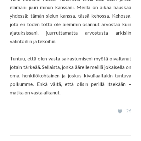
elämäni juuri minun kanssani. Meillä on aikaa hauskaa
yhdessä; tämän sielun kanssa, tässä kehossa. Kehossa,
jota en toden totta ole aiemmin osannut arvostaa kuin
ajatuksissani, juurruttamatta arvostusta arkisiin
valintoihin ja tekoihin.
Tuntuu, että olen vasta sairastumiseni myötä oivaltanut
jotain tärkeää. Sellaista, jonka äärelle meillä jokaisella on
oma, henkilökohtainen ja joskus kivuliaaltakin tuntuva
polkumme. Enkä väitä, että olisin perillä itsekään –
matka on vasta alkanut.
26