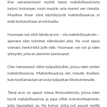
Kun sairastumiseni myötä tunne mahdollisuuksista
katosi kokonaan, moni muukin asia mureni sen rinnalla.
Maailma ilman siinä näyttäytyviä mahdollisuuksia ei
enää tuntunutkaan arvokkaalta.
Huomaan nyt, että tämän arvon – siis mahdollisuuksien –
ajamana olen toiminut elämässäni aina. Ne ovat ajava
voimani, henkireikä jolle elän. Huomaan sen nyt ja näen
yhteydet, joita en aiemmin tunnistanut.
Olen hakeutunut niihin työpaikkoihin, joissa näen eniten
mahdollisuuksia. Mahdollisuuksia niin minulle itselleni,
kuin tuottamastani arvosta työpaikan liiketoiminnalle.
Tämä arvo on ajanut minua ihmissuhteisiin, joissa näen
hyviä mahdollisuuksia ja jopa niihin koirakohtaamisiin,
joita taustallani on. Ne koirat, jotka nyt asuvat meillä