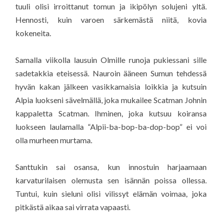
tuuli olisi irroittanut tomun ja ikipölyn solujeni yltä.
Hennosti, kuin varoen särkemästä niitä, kovia
kokeneita.
Samalla viikolla lausuin Olmille runoja pukiessani sille
sadetakkia eteisessä. Nauroin ääneen Sumun tehdessä
hyvän kakan jälkeen vasikkamaisia loikkia ja kutsuin
Alpia luokseni sävelmällä, joka mukailee Scatman Johnin
kappaletta Scatman. Ihminen, joka kutsuu koiransa
luokseen laulamalla “Alpii-ba-bop-ba-dop-bop” ei voi
olla murheen murtama.
Santtukin sai osansa, kun innostuin harjaamaan
karvaturilaisen olemusta sen isännän poissa ollessa.
Tuntui, kuin sieluni olisi vilissyt elämän voimaa, joka
pitkästä aikaa sai virrata vapaasti.