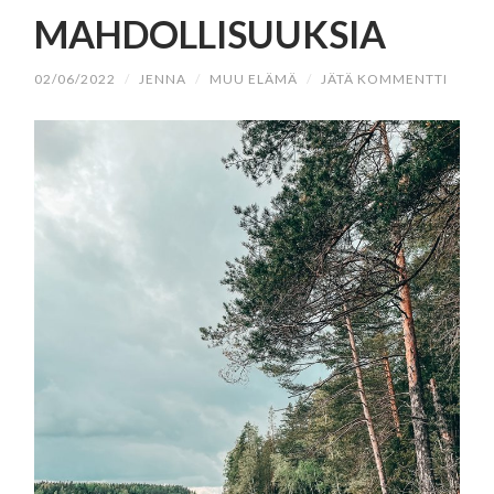
MAHDOLLISUUKSIA
02/06/2022
/
JENNA
/
MUU ELÄMÄ
/
JÄTÄ KOMMENTTI