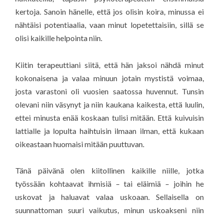
kertoja. Sanoin hänelle, että jos olisin koira, minussa ei
nähtäisi potentiaalia, vaan minut lopetettaisiin, sillä se
olisi kaikille helpointa niin.
Kiitin terapeuttiani siitä, että hän jaksoi nähdä minut
kokonaisena ja valaa minuun jotain mystistä voimaa,
josta varastoni oli vuosien saatossa huvennut. Tunsin
olevani niin väsynyt ja niin kaukana kaikesta, että luulin,
ettei minusta enää koskaan tulisi mitään. Että kuivuisin
lattialle ja lopulta haihtuisin ilmaan ilman, että kukaan
oikeastaan huomaisi mitään puuttuvan.
Tänä päivänä olen kiitollinen kaikille niille, jotka
työssään kohtaavat ihmisiä – tai eläimiä – joihin he
uskovat ja haluavat valaa uskoaan. Sellaisella on
suunnattoman suuri vaikutus, minun uskoakseni niin