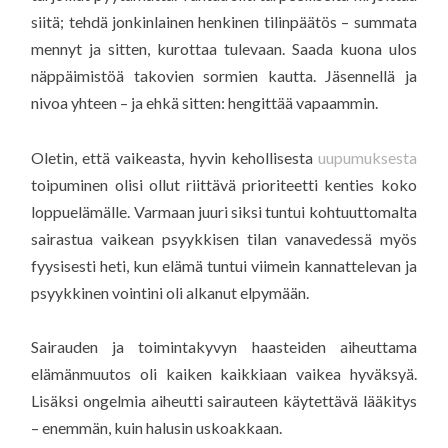
siitä; tehdä jonkinlainen henkinen tilinpäätös – summata
mennyt ja sitten, kurottaa tulevaan. Saada kuona ulos
näppäimistöä takovien sormien kautta. Jäsennellä ja
nivoa yhteen – ja ehkä sitten: hengittää vapaammin.
Oletin, että vaikeasta, hyvin kehollisesta
uupumuksesta
toipuminen olisi ollut riittävä prioriteetti kenties koko
loppuelämälle. Varmaan juuri siksi tuntui kohtuuttomalta
sairastua vaikean psyykkisen tilan vanavedessä myös
fyysisesti heti, kun elämä tuntui viimein kannattelevan ja
psyykkinen vointini oli alkanut elpymään.
Sairauden ja toimintakyvyn haasteiden aiheuttama
elämänmuutos oli kaiken kaikkiaan vaikea hyväksyä.
Lisäksi ongelmia aiheutti sairauteen käytettävä lääkitys
– enemmän, kuin halusin uskoakkaan.