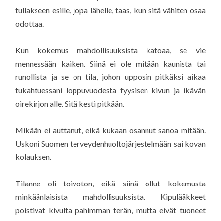
tullakseen esille, jopa lähelle, taas, kun sitä vähiten osaa
odottaa.
Kun kokemus mahdollisuuksista katoaa, se vie
mennessään kaiken. Siinä ei ole mitään kaunista tai
runollista ja se on tila, johon upposin pitkäksi aikaa
tukahtuessani loppuvuodesta fyysisen kivun ja ikävän
oirekirjon alle. Sitä kesti pitkään.
Mikään ei auttanut, eikä kukaan osannut sanoa mitään.
Uskoni Suomen terveydenhuoltojärjestelmään sai kovan
kolauksen.
Tilanne oli toivoton, eikä siinä ollut kokemusta
minkäänlaisista mahdollisuuksista. Kipulääkkeet
poistivat kivulta pahimman terän, mutta eivät tuoneet