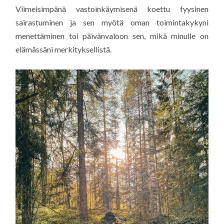
Viimeisimpänä vastoinkäymisenä koettu fyysinen
sairastuminen ja sen myötä oman toimintakykyni
menettäminen toi päivänvaloon sen, mikä minulle on
elämässäni merkityksellistä.