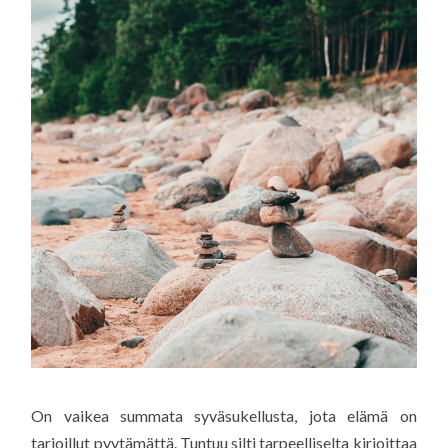
On vaikea summata syväsukellusta, jota elämä on
tarjoillut pyytämättä. Tuntuu silti tarpeelliselta kirjoittaa