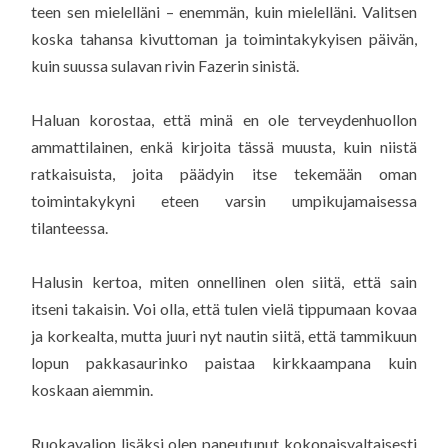
teen sen mielelläni – enemmän, kuin mielelläni. Valitsen
koska tahansa kivuttoman ja toimintakykyisen päivän,
kuin suussa sulavan rivin Fazerin sinistä.
Haluan korostaa, että minä en ole terveydenhuollon
ammattilainen, enkä kirjoita tässä muusta, kuin niistä
ratkaisuista, joita päädyin itse tekemään oman
toimintakykyni eteen varsin umpikujamaisessa
tilanteessa.
Halusin kertoa, miten onnellinen olen siitä, että sain
itseni takaisin. Voi olla, että tulen vielä tippumaan kovaa
ja korkealta, mutta juuri nyt nautin siitä, että tammikuun
lopun pakkasaurinko paistaa kirkkaampana kuin
koskaan aiemmin.
Ruokavalion lisäksi olen paneutunut kokonaisvaltaisesti