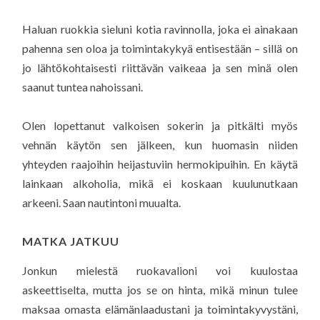
Haluan ruokkia sieluni kotia ravinnolla, joka ei ainakaan
pahenna sen oloa ja toimintakykyä entisestään – sillä on
jo lähtökohtaisesti riittävän vaikeaa ja sen minä olen
saanut tuntea nahoissani.
Olen lopettanut valkoisen sokerin ja pitkälti myös
vehnän käytön sen jälkeen, kun huomasin niiden
yhteyden raajoihin heijastuviin hermokipuihin. En käytä
lainkaan alkoholia, mikä ei koskaan kuulunutkaan
arkeeni. Saan nautintoni muualta.
MATKA JATKUU
Jonkun mielestä ruokavalioni voi kuulostaa
askeettiselta, mutta jos se on hinta, mikä minun tulee
maksaa omasta elämänlaadustani ja toimintakyvystäni,