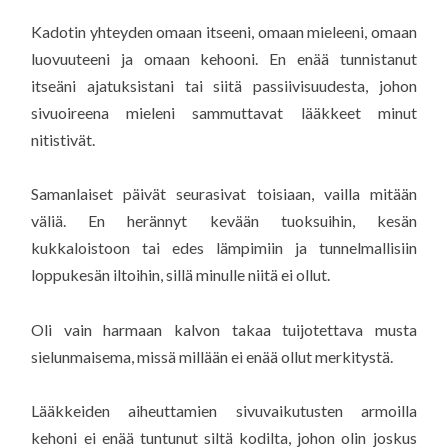
Kadotin yhteyden omaan itseeni, omaan mieleeni, omaan
luovuuteeni ja omaan kehooni. En enää tunnistanut
itseäni ajatuksistani tai siitä passiivisuudesta, johon
sivuoireena mieleni sammuttavat lääkkeet minut
nitistivät.
Samanlaiset päivät seurasivat toisiaan, vailla mitään
väliä. En herännyt kevään tuoksuihin, kesän
kukkaloistoon tai edes lämpimiin ja tunnelmallisiin
loppukesän iltoihin, sillä minulle niitä ei ollut.
Oli vain harmaan kalvon takaa tuijotettava musta
sielunmaisema, missä millään ei enää ollut merkitystä.
Lääkkeiden aiheuttamien sivuvaikutusten armoilla
kehoni ei enää tuntunut siltä kodilta, johon olin joskus