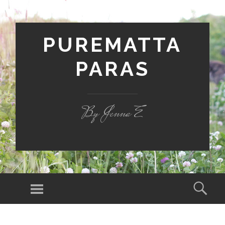
PUREMATTA
PARAS
By Jenna E
Valikko
Hak
SIIRRY