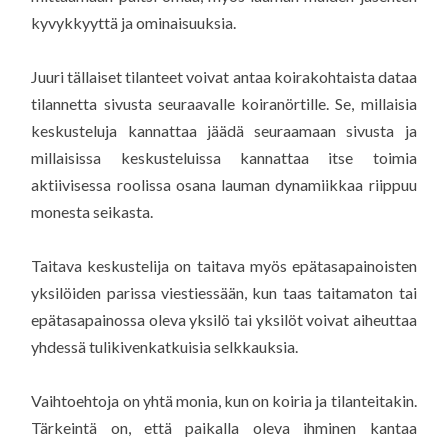
kyvykkyyttä ja ominaisuuksia.
Juuri tällaiset tilanteet voivat antaa koirakohtaista dataa
tilannetta sivusta seuraavalle koiranörtille. Se, millaisia
keskusteluja kannattaa jäädä seuraamaan sivusta ja
millaisissa keskusteluissa kannattaa itse toimia
aktiivisessa roolissa osana lauman dynamiikkaa riippuu
monesta seikasta.
Taitava keskustelija on taitava myös epätasapainoisten
yksilöiden parissa viestiessään, kun taas taitamaton tai
epätasapainossa oleva yksilö tai yksilöt voivat aiheuttaa
yhdessä tulikivenkatkuisia selkkauksia.
Vaihtoehtoja on yhtä monia, kun on koiria ja tilanteitakin.
Tärkeintä on, että paikalla oleva ihminen kantaa