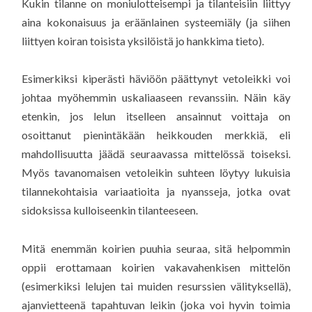
Kukin tilanne on moniulotteisempi ja tilanteisiin liittyy
aina kokonaisuus ja eräänlainen systeemiäly (ja siihen
liittyen koiran toisista yksilöistä jo hankkima tieto).
Esimerkiksi kiperästi häviöön päättynyt vetoleikki voi
johtaa myöhemmin uskaliaaseen revanssiin. Näin käy
etenkin, jos lelun itselleen ansainnut voittaja on
osoittanut pienintäkään heikkouden merkkiä, eli
mahdollisuutta jäädä seuraavassa mittelössä toiseksi.
Myös tavanomaisen vetoleikin suhteen löytyy lukuisia
tilannekohtaisia variaatioita ja nyansseja, jotka ovat
sidoksissa kulloiseenkin tilanteeseen.
Mitä enemmän koirien puuhia seuraa, sitä helpommin
oppii erottamaan koirien vakavahenkisen mittelön
(esimerkiksi lelujen tai muiden resurssien välityksellä),
ajanvietteenä tapahtuvan leikin (joka voi hyvin toimia