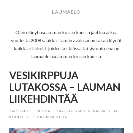
SISÄLTÖÖN
LAUMAELO
Olen elänyt useamman koiran kanssa jaettua arkea
vuodesta 2008 saakka. Tämän avainsanan takaa löydät
kaikki artikkelit, joiden keskiössä tai sivuraiteena on
laumaelo useamman koiran kanssa.
VESIKIRPPUJA
LUTAKOSSA – LAUMAN
LIIKEHDINTÄÄ
24/11/2021
/
JENNA
/
KÄYTTÄYTYMINEN, KASVATUS JA
KOULUTUS
/
2 KOMMENTTIA