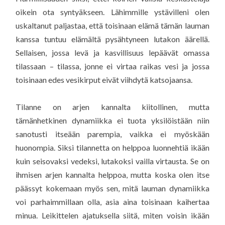
oikein ota syntyäkseen. Lähimmille ystävilleni olen
uskaltanut paljastaa, että toisinaan elämä tämän lauman
kanssa tuntuu elämältä pysähtyneen lutakon äärellä.
Sellaisen, jossa levä ja kasvillisuus lepäävät omassa
tilassaan – tilassa, jonne ei virtaa raikas vesi ja jossa
toisinaan edes vesikirput eivät viihdytä katsojaansa.
Tilanne on arjen kannalta kiitollinen, mutta
tämänhetkinen dynamiikka ei tuota yksilöistään niin
sanotusti itseään parempia, vaikka ei myöskään
huonompia. Siksi tilannetta on helppoa luonnehtiä ikään
kuin seisovaksi vedeksi, lutakoksi vailla virtausta. Se on
ihmisen arjen kannalta helppoa, mutta koska olen itse
päässyt kokemaan myös sen, mitä lauman dynamiikka
voi parhaimmillaan olla, asia aina toisinaan kaihertaa
minua. Leikittelen ajatuksella siitä, miten voisin ikään