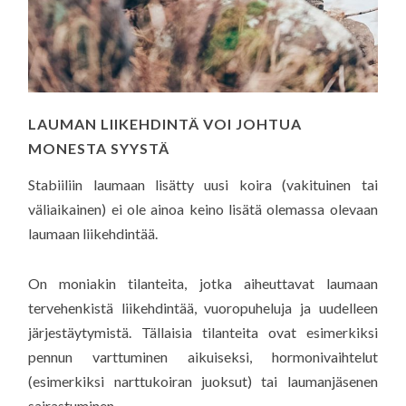
LAUMAN LIIKEHDINTÄ VOI JOHTUA
MONESTA SYYSTÄ
Stabiiliin laumaan lisätty uusi koira (vakituinen tai
väliaikainen) ei ole ainoa keino lisätä olemassa olevaan
laumaan liikehdintää.
On moniakin tilanteita, jotka aiheuttavat laumaan
tervehenkistä liikehdintää, vuoropuheluja ja uudelleen
järjestäytymistä. Tällaisia tilanteita ovat esimerkiksi
pennun varttuminen aikuiseksi, hormonivaihtelut
(esimerkiksi narttukoiran juoksut) tai laumanjäsenen
sairastuminen.