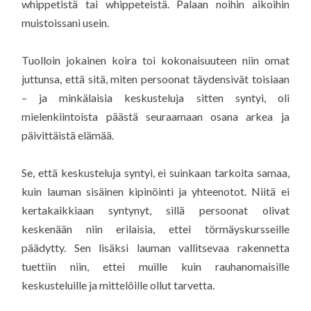
whippetistä tai whippeteistä. Palaan noihin aikoihin
muistoissani usein.
Tuolloin jokainen koira toi kokonaisuuteen niin omat
juttunsa, että sitä, miten persoonat täydensivät toisiaan
– ja minkälaisia keskusteluja sitten syntyi, oli
mielenkiintoista päästä seuraamaan osana arkea ja
päivittäistä elämää.
Se, että keskusteluja syntyi, ei suinkaan tarkoita samaa,
kuin lauman sisäinen kipinöinti ja yhteenotot. Niitä ei
kertakaikkiaan syntynyt, sillä persoonat olivat
keskenään niin erilaisia, ettei törmäyskursseille
päädytty. Sen lisäksi lauman vallitsevaa rakennetta
tuettiin niin, ettei muille kuin rauhanomaisille
keskusteluille ja mittelöille ollut tarvetta.