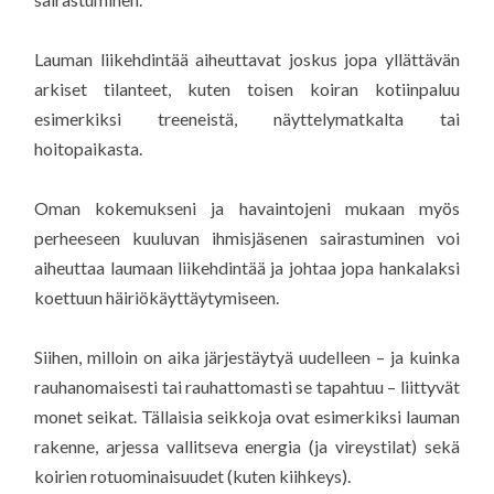
Lauman liikehdintää aiheuttavat joskus jopa yllättävän
arkiset tilanteet, kuten toisen koiran kotiinpaluu
esimerkiksi treeneistä, näyttelymatkalta tai
hoitopaikasta.
Oman kokemukseni ja havaintojeni mukaan myös
perheeseen kuuluvan ihmisjäsenen sairastuminen voi
aiheuttaa laumaan liikehdintää ja johtaa jopa hankalaksi
koettuun häiriökäyttäytymiseen.
Siihen, milloin on aika järjestäytyä uudelleen – ja kuinka
rauhanomaisesti tai rauhattomasti se tapahtuu – liittyvät
monet seikat. Tällaisia seikkoja ovat esimerkiksi lauman
rakenne, arjessa vallitseva energia (ja vireystilat) sekä
koirien rotuominaisuudet (kuten kiihkeys).