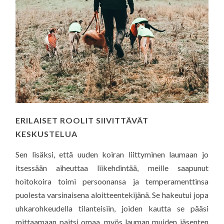
ERILAISET ROOLIT SIIVITTÄVÄT
KESKUSTELUA
Sen lisäksi, että uuden koiran liittyminen laumaan jo
itsessään aiheuttaa liikehdintää, meille saapunut
hoitokoira toimi persoonansa ja temperamenttinsa
puolesta varsinaisena aloitteentekijänä. Se hakeutui jopa
uhkarohkeudella tilanteisiin, joiden kautta se pääsi
mittaamaan paitsi omaa, myös lauman muiden jäsenten