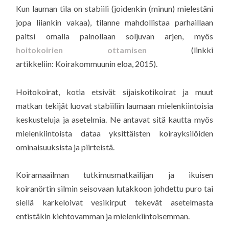
Kun lauman tila on stabiili (joidenkin (minun) mielestäni
jopa liiankin vakaa), tilanne mahdollistaa parhaillaan
paitsi omalla painollaan soljuvan arjen, myös
hoitokoirien ottamisen
(linkki
artikkeliin: Koirakommuunin eloa, 2015).
Hoitokoirat, kotia etsivät sijaiskotikoirat ja muut
matkan tekijät luovat stabiiliin laumaan mielenkiintoisia
keskusteluja ja asetelmia. Ne antavat sitä kautta myös
mielenkiintoista dataa yksittäisten koirayksilöiden
ominaisuuksista ja piirteistä.
Koiramaailman tutkimusmatkailijan ja ikuisen
koiranörtin silmin seisovaan lutakkoon johdettu puro tai
siellä karkeloivat vesikirput tekevät asetelmasta
entistäkin kiehtovamman ja mielenkiintoisemman.