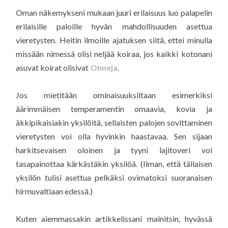
Oman näkemykseni mukaan juuri erilaisuus luo palapelin
erilaisille paloille hyvän mahdollisuuden asettua
vieretysten. Heitin ilmoille ajatuksen siitä, ettei minulla
missään nimessä olisi neljää koiraa, jos kaikki kotonani
asuvat koirat olisivat
Olmeja
.
Jos mietitään ominaisuuksiltaan esimerkiksi
äärimmäisen temperamentin omaavia, kovia ja
äkkipikaisiakin yksilöitä, sellaisten palojen sovittaminen
vieretysten voi olla hyvinkin haastavaa. Sen sijaan
harkitsevaisen oloinen ja tyyni lajitoveri voi
tasapainottaa kärkästäkin yksilöä. (Ilman, että tällaisen
yksilön tulisi asettua pelkäksi ovimatoksi suoranaisen
hirmuvaltiaan edessä.)
Kuten aiemmassakin artikkelissani mainitsin, hyvässä