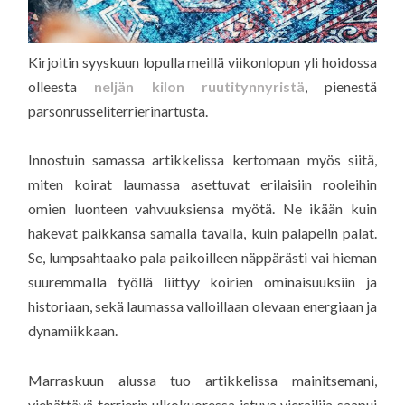
Kirjoitin syyskuun lopulla meillä viikonlopun yli hoidossa
olleesta
neljän kilon ruutitynnyristä
, pienestä
parsonrusseliterrierinartusta.
Innostuin samassa artikkelissa kertomaan myös siitä,
miten koirat laumassa asettuvat erilaisiin rooleihin
omien luonteen vahvuuksiensa myötä. Ne ikään kuin
hakevat paikkansa samalla tavalla, kuin palapelin palat.
Se, lumpsahtaako pala paikoilleen näppärästi vai hieman
suuremmalla työllä liittyy koirien ominaisuuksiin ja
historiaan, sekä laumassa valloillaan olevaan energiaan ja
dynamiikkaan.
Marraskuun alussa tuo artikkelissa mainitsemani,
viehättävä terrierin ulkokuoressa istuva vierailija saapui