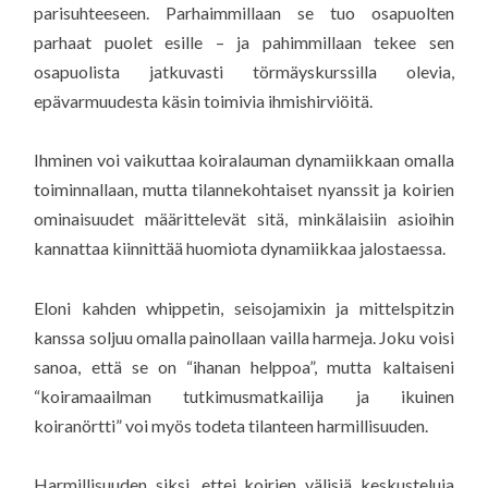
parisuhteeseen. Parhaimmillaan se tuo osapuolten
parhaat puolet esille – ja pahimmillaan tekee sen
osapuolista jatkuvasti törmäyskurssilla olevia,
epävarmuudesta käsin toimivia ihmishirviöitä.
Ihminen voi vaikuttaa koiralauman dynamiikkaan omalla
toiminnallaan, mutta tilannekohtaiset nyanssit ja koirien
ominaisuudet määrittelevät sitä, minkälaisiin asioihin
kannattaa kiinnittää huomiota dynamiikkaa jalostaessa.
Eloni kahden whippetin, seisojamixin ja mittelspitzin
kanssa soljuu omalla painollaan vailla harmeja. Joku voisi
sanoa, että se on “ihanan helppoa”, mutta kaltaiseni
“koiramaailman tutkimusmatkailija ja ikuinen
koiranörtti” voi myös todeta tilanteen harmillisuuden.
Harmillisuuden siksi, ettei koirien välisiä keskusteluja