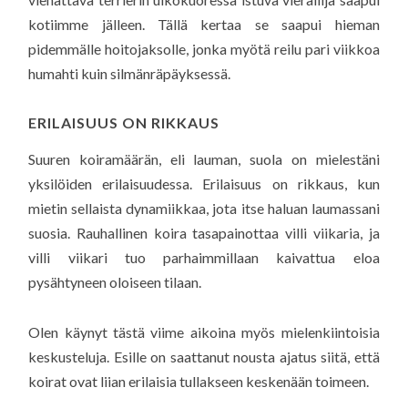
kotiimme jälleen. Tällä kertaa se saapui hieman
pidemmälle hoitojaksolle, jonka myötä reilu pari viikkoa
humahti kuin silmänräpäyksessä.
ERILAISUUS ON RIKKAUS
Suuren koiramäärän, eli lauman, suola on mielestäni
yksilöiden erilaisuudessa. Erilaisuus on rikkaus, kun
mietin sellaista dynamiikkaa, jota itse haluan laumassani
suosia. Rauhallinen koira tasapainottaa villi viikaria, ja
villi viikari tuo parhaimmillaan kaivattua eloa
pysähtyneen oloiseen tilaan.
Olen käynyt tästä viime aikoina myös mielenkiintoisia
keskusteluja. Esille on saattanut nousta ajatus siitä, että
koirat ovat liian erilaisia tullakseen keskenään toimeen.