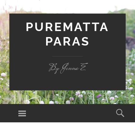
PUREMATTA
PARAS
By Jenna E
Valikko
Hak
SIIRRY