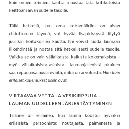
kuin omien toimieni kautta maustaa tätä kotikutoista
keittoani aivan uudelle tasolle.
Tällä hetkellä, kun oma koiramääräni on aivan
ehdottoman täynnä, voi hyvää lisäpiristystä löytyä
juurikin hoitokoirien kautta. Ne voivat luoda laumaan
liikehdintää ja nostaa sitä hetkellisesti uudelle tasolle.
Vaikka se on vain väliaikaista, kaikista kokemuksista –
myös väliaikaisista asioista – laumanjäsenistä jokainen
saa reppuunsa uusia eväitä, mikä on arvokasta.
Niin kuin
erilaiset kokemukset usein ovat.
VIRTAAVAA VETTÄ JA VESIKIRPPUJA –
LAUMAN UUDELLEEN JÄRJESTÄYTYMINEN
Tilanne oli erilainen, kun lauma koostui hyvinkin
erilaisista persoonista: noutajasta, paimenesta ja