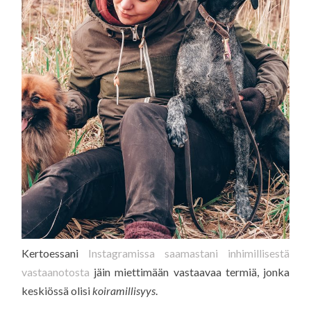
Kertoessani
Instagramissa saamastani inhimillisestä
vastaanotosta
jäin miettimään vastaavaa termiä, jonka
keskiössä olisi
koiramillisyys
.