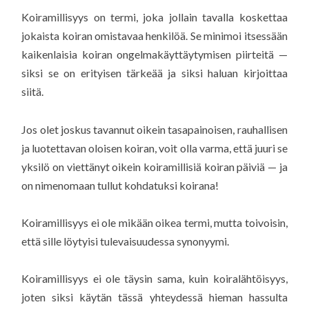
Koiramillisyys on termi, joka jollain tavalla koskettaa
jokaista koiran omistavaa henkilöä. Se minimoi itsessään
kaikenlaisia koiran ongelmakäyttäytymisen piirteitä —
siksi se on erityisen tärkeää ja siksi haluan kirjoittaa
siitä.
Jos olet joskus tavannut oikein tasapainoisen, rauhallisen
ja luotettavan oloisen koiran, voit olla varma, että juuri se
yksilö on viettänyt oikein koiramillisiä koiran päiviä — ja
on nimenomaan tullut kohdatuksi koirana!
Koiramillisyys ei ole mikään oikea termi, mutta toivoisin,
että sille löytyisi tulevaisuudessa synonyymi.
Koiramillisyys ei ole täysin sama, kuin koiralähtöisyys,
joten siksi käytän tässä yhteydessä hieman hassulta