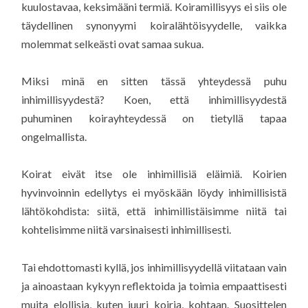
kuulostavaa, keksimääni termiä. Koiramillisyys ei siis ole
täydellinen synonyymi koiralähtöisyydelle, vaikka
molemmat selkeästi ovat samaa sukua.
Miksi minä en sitten tässä yhteydessä puhu
inhimillisyydestä? Koen, että inhimillisyydestä
puhuminen koirayhteydessä on tietyllä tapaa
ongelmallista.
Koirat eivät itse ole inhimillisiä eläimiä. Koirien
hyvinvoinnin edellytys ei myöskään löydy inhimillisistä
lähtökohdista: siitä, että inhimillistäisimme niitä tai
kohtelisimme niitä varsinaisesti inhimillisesti.
Tai ehdottomasti kyllä, jos inhimillisyydellä viitataan vain
ja ainoastaan kykyyn reflektoida ja toimia empaattisesti
muita elollisia, kuten juuri koiria, kohtaan. Suosittelen