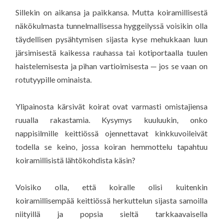
Sillekin on aikansa ja paikkansa. Mutta koiramillisestä
näkökulmasta tunnelmallisessa hyggeilyssä voisikin olla
täydellisen pysähtymisen sijasta kyse mehukkaan luun
järsimisestä kaikessa rauhassa tai kotiportaalla tuulen
haistelemisesta ja pihan vartioimisesta — jos se vaan on
rotutyypille ominaista.
Ylipainosta kärsivät koirat ovat varmasti omistajiensa
ruualla rakastamia. Kysymys kuuluukin, onko
nappisilmille keittiössä ojennettavat kinkkuvoileivät
todella se keino, jossa koiran hemmottelu tapahtuu
koiramillisistä lähtökohdista käsin?
Voisiko olla, että koiralle olisi kuitenkin
koiramillisempää keittiössä herkuttelun sijasta samoilla
niityillä ja popsia sieltä tarkkaavaisella