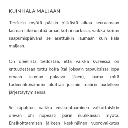
KUIN KALA MALJAAN
Terrierin myötä pääsin pitkästä aikaa seuraamaan
lauman liikehdintää oman kotini nurkissa, vaikka koiran
saapumispäivänä se asettuikin laumaan kuin kala
maljaan.
On oleellista tiedostaa, että vaikka kyseessä on
entuudestaan tuttu koira (tai joissain tapauksissa jopa
omaan lauman palaava jäsen), lauma mitä
todennäköisimmin aloittaa jossain määrin uudelleen
järjestäytymisensä.
Se tapahtuu, vaikka ensikohtaaminen vaikuttaisikin
olevan ohi nopeasti parin nuuhkaisun myötä.
Ensikohtaamisen jälkeen keskinäinen vuorovaikutus