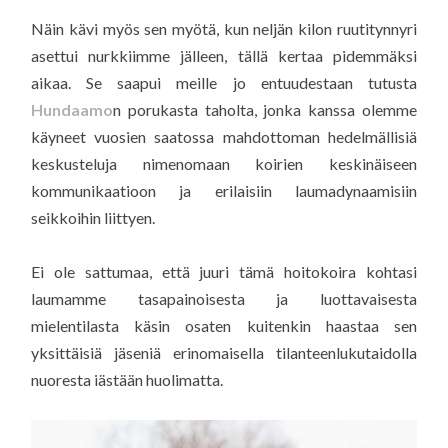
Näin kävi myös sen myötä, kun neljän kilon ruutitynnyri
asettui nurkkiimme jälleen, tällä kertaa pidemmäksi
aikaa. Se saapui meille jo entuudestaan tutusta
Hundaamo
n porukasta taholta, jonka kanssa olemme
käyneet vuosien saatossa mahdottoman hedelmällisiä
keskusteluja nimenomaan koirien keskinäiseen
kommunikaatioon ja erilaisiin laumadynaamisiin
seikkoihin liittyen.
Ei ole sattumaa, että juuri tämä hoitokoira kohtasi
laumamme tasapainoisesta ja luottavaisesta
mielentilasta käsin osaten kuitenkin haastaa sen
yksittäisiä jäseniä erinomaisella tilanteenlukutaidolla
nuoresta iästään huolimatta.