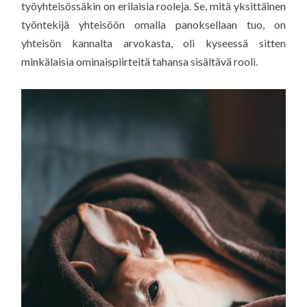
työyhteisössäkin on erilaisia rooleja. Se, mitä yksittäinen
työntekijä yhteisöön omalla panoksellaan tuo, on
yhteisön kannalta arvokasta, oli kyseessä sitten
minkälaisia ominaispiirteitä tahansa sisältävä rooli.