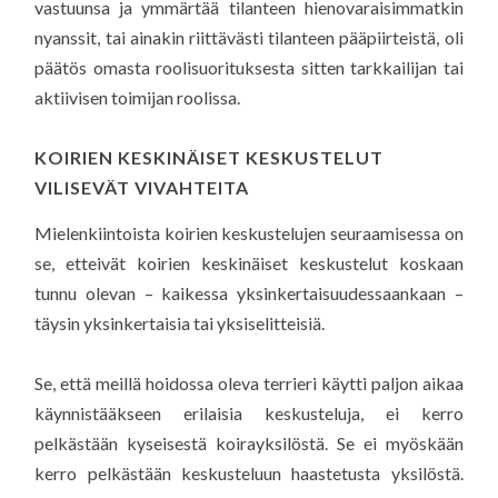
vastuunsa ja ymmärtää tilanteen hienovaraisimmatkin
nyanssit, tai ainakin riittävästi tilanteen pääpiirteistä, oli
päätös omasta roolisuorituksesta sitten tarkkailijan tai
aktiivisen toimijan roolissa.
KOIRIEN KESKINÄISET KESKUSTELUT
VILISEVÄT VIVAHTEITA
Mielenkiintoista koirien keskustelujen seuraamisessa on
se, etteivät koirien keskinäiset keskustelut koskaan
tunnu olevan – kaikessa yksinkertaisuudessaankaan –
täysin yksinkertaisia tai yksiselitteisiä.
Se, että meillä hoidossa oleva terrieri käytti paljon aikaa
käynnistääkseen erilaisia keskusteluja, ei kerro
pelkästään kyseisestä koirayksilöstä. Se ei myöskään
kerro pelkästään keskusteluun haastetusta yksilöstä.