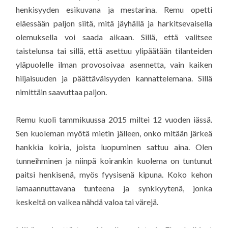
henkisyyden esikuvana ja mestarina. Remu opetti
eläessään paljon siitä, mitä jäyhällä ja harkitsevaisella
olemuksella voi saada aikaan. Sillä, että valitsee
taistelunsa tai sillä, että asettuu ylipäätään tilanteiden
yläpuolelle ilman provosoivaa asennetta, vain kaiken
hiljaisuuden ja päättäväisyyden kannattelemana. Sillä
nimittäin saavuttaa paljon.
Remu kuoli tammikuussa 2015 miltei 12 vuoden iässä.
Sen kuoleman myötä mietin jälleen, onko mitään järkeä
hankkia koiria, joista luopuminen sattuu aina. Olen
tunneihminen ja niinpä koirankin kuolema on tuntunut
paitsi henkisenä, myös fyysisenä kipuna. Koko kehon
lamaannuttavana tunteena ja synkkyytenä, jonka
keskeltä on vaikea nähdä valoa tai värejä.