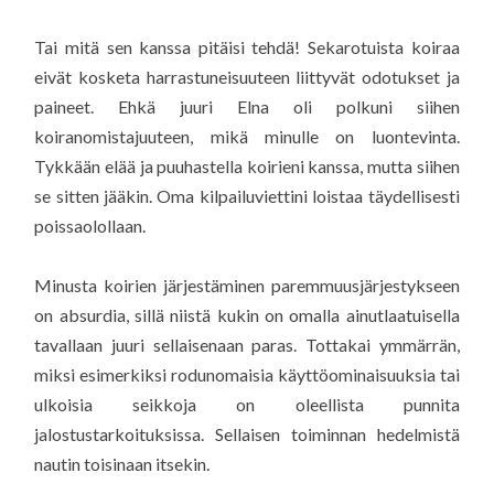
Tai mitä sen kanssa pitäisi tehdä! Sekarotuista koiraa
eivät kosketa harrastuneisuuteen liittyvät odotukset ja
paineet. Ehkä juuri Elna oli polkuni siihen
koiranomistajuuteen, mikä minulle on luontevinta.
Tykkään elää ja puuhastella koirieni kanssa, mutta siihen
se sitten jääkin. Oma kilpailuviettini loistaa täydellisesti
poissaolollaan.
Minusta koirien järjestäminen paremmuusjärjestykseen
on absurdia, sillä niistä kukin on omalla ainutlaatuisella
tavallaan juuri sellaisenaan paras. Tottakai ymmärrän,
miksi esimerkiksi rodunomaisia käyttöominaisuuksia tai
ulkoisia seikkoja on oleellista punnita
jalostustarkoituksissa. Sellaisen toiminnan hedelmistä
nautin toisinaan itsekin.