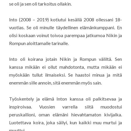
se oli ja sen oli tarkoitus ollakin.
Into (2008 – 2019) kotiutui kesällä 2008 ollessani 18-
vuotias. Se oli minulle täydellinen elämänkumppani. En
olisi koskaan voinut toivoa parempaa jatkumoa Nikin ja
Rompun aloittamalle tarinalle.
Into oli koirana jotain Nikin ja Rompun väliltä. Sen
kanssa mikään ei ollut mahdotonta, mutta mikään ei
myöskään tullut ilmaiseksi. Se haastoi minua ja mitä
enemmän sille annoin, sitä enemmän myös sain.
Työskentely ja elämä Inton kanssa oli palkitsevaa ja
inspiroivaa. Vuosien varrella siitä muodostui
peruskallioni, oman elämäni hievahtamaton kivijalka.
Luotettava koira, joka säilyi, kun kaikki muu murtui ja
muuttui.