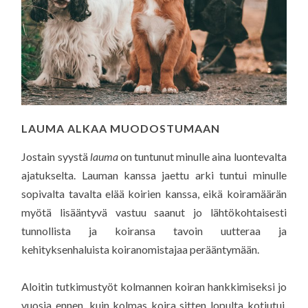
LAUMA ALKAA MUODOSTUMAAN
Jostain syystä
lauma
on tuntunut minulle aina luontevalta
ajatukselta. Lauman kanssa jaettu arki tuntui minulle
sopivalta tavalta elää koirien kanssa, eikä koiramäärän
myötä lisääntyvä vastuu saanut jo lähtökohtaisesti
tunnollista ja koiransa tavoin uutteraa ja
kehityksenhaluista koiranomistajaa perääntymään.
Aloitin tutkimustyöt kolmannen koiran hankkimiseksi jo
vuosia ennen, kuin kolmas koira sitten lopulta kotiutui.