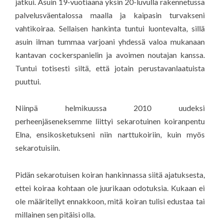
jatkui. Asuin 19-vuotiaana yksin 20-luvulla rakennetussa
palvelusväentalossa maalla ja kaipasin turvakseni
vahtikoiraa. Sellaisen hankinta tuntui luontevalta, sillä
asuin ilman tummaa varjoani yhdessä valoa mukanaan
kantavan cockerspanielin ja avoimen noutajan kanssa.
Tuntui totisesti siltä, että jotain perustavanlaatuista
puuttui.
Niinpä helmikuussa 2010 uudeksi
perheenjäseneksemme liittyi sekarotuinen koiranpentu
Elna, ensikosketukseni niin narttukoiriin, kuin myös
sekarotuisiin.
Pidän sekarotuisen koiran hankinnassa siitä ajatuksesta,
ettei koiraa kohtaan ole juurikaan odotuksia. Kukaan ei
ole määritellyt ennakkoon, mitä koiran tulisi edustaa tai
millainen sen pitäisi olla.