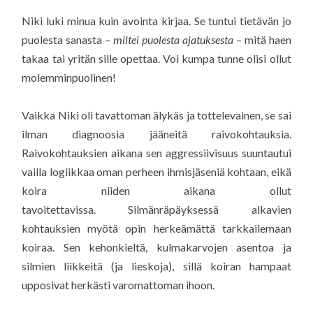
Niki luki minua kuin avointa kirjaa. Se tuntui tietävän jo
puolesta sanasta
– miltei puolesta ajatuksesta –
mitä haen
takaa tai yritän sille opettaa. Voi kumpa tunne olisi ollut
molemminpuolinen!
Vaikka Niki oli tavattoman älykäs ja tottelevainen, se sai
ilman diagnoosia jääneitä raivokohtauksia.
Raivokohtauksien aikana sen aggressiivisuus suuntautui
vailla logiikkaa oman perheen ihmisjäseniä kohtaan, eikä
koira niiden aikana ollut
tavoitettavissa. Silmänräpäyksessä alkavien
kohtauksien myötä opin herkeämättä tarkkailemaan
koiraa. Sen kehonkieltä, kulmakarvojen asentoa ja
silmien liikkeitä (ja lieskoja), sillä koiran hampaat
upposivat herkästi varomattoman ihoon.