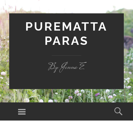
PUREMATTA
PARAS
By Jenna E
Valikko
Hak
SIIRRY