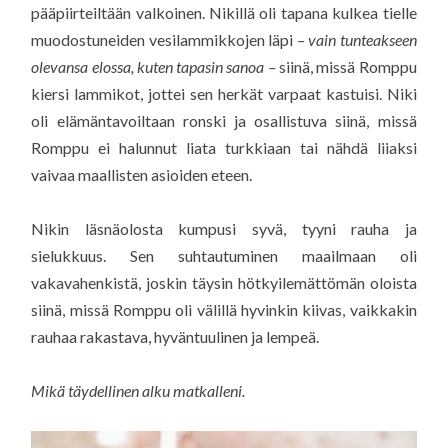
pääpiirteiltään valkoinen. Nikillä oli tapana kulkea tielle
muodostuneiden vesilammikkojen läpi
– vain tunteakseen
olevansa elossa, kuten tapasin sanoa –
siinä, missä Romppu
kiersi lammikot, jottei sen herkät varpaat kastuisi. Niki
oli elämäntavoiltaan ronski ja osallistuva siinä, missä
Romppu ei halunnut liata turkkiaan tai nähdä liiaksi
vaivaa maallisten asioiden eteen.
Nikin läsnäolosta kumpusi syvä, tyyni rauha ja
sielukkuus. Sen suhtautuminen maailmaan oli
vakavahenkistä, joskin täysin hötkyilemättömän oloista
siinä, missä Romppu oli välillä hyvinkin kiivas, vaikkakin
rauhaa rakastava, hyväntuulinen ja lempeä.
Mikä täydellinen alku matkalleni.