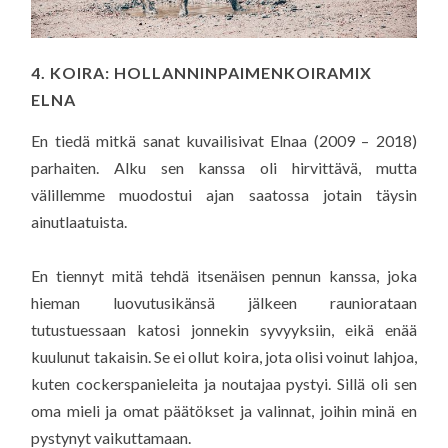
4. KOIRA: HOLLANNINPAIMENKOIRAMIX
ELNA
En tiedä mitkä sanat kuvailisivat Elnaa (2009 – 2018)
parhaiten. Alku sen kanssa oli hirvittävä, mutta
välillemme muodostui ajan saatossa jotain täysin
ainutlaatuista.
En tiennyt mitä tehdä itsenäisen pennun kanssa, joka
hieman luovutusikänsä jälkeen rauniorataan
tutustuessaan katosi jonnekin syvyyksiin, eikä enää
kuulunut takaisin. Se ei ollut koira, jota olisi voinut lahjoa,
kuten cockerspanieleita ja noutajaa pystyi. Sillä oli sen
oma mieli ja omat päätökset ja valinnat, joihin minä en
pystynyt vaikuttamaan.