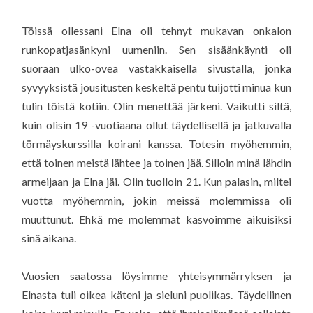
Töissä ollessani Elna oli tehnyt mukavan onkalon
runkopatjasänkyni uumeniin. Sen sisäänkäynti oli
suoraan ulko-ovea vastakkaisella sivustalla, jonka
syvyyksistä jousitusten keskeltä pentu tuijotti minua kun
tulin töistä kotiin. Olin menettää järkeni. Vaikutti siltä,
kuin olisin 19 -vuotiaana ollut täydellisellä ja jatkuvalla
törmäyskurssilla koirani kanssa. Totesin myöhemmin,
että toinen meistä lähtee ja toinen jää. Silloin minä lähdin
armeijaan ja Elna jäi. Olin tuolloin 21. Kun palasin, miltei
vuotta myöhemmin, jokin meissä molemmissa oli
muuttunut. Ehkä me molemmat kasvoimme aikuisiksi
sinä aikana.
Vuosien saatossa löysimme yhteisymmärryksen ja
Elnasta tuli oikea käteni ja sieluni puolikas. Täydellinen