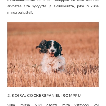
arvostaa sitä syvyyttä ja sielukkuutta, joka Nikissä
minua puhutteli.
2. KOIRA: COCKERSPANIELI ROMPPU
Siinä, missä Niki osoitti, mitä ystävyys voi