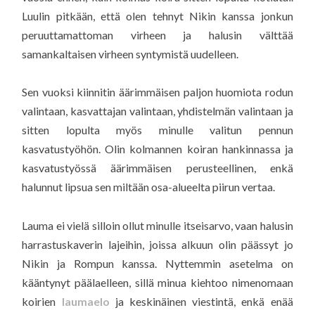
Luulin pitkään, että olen tehnyt Nikin kanssa jonkun
peruuttamattoman virheen ja halusin välttää
samankaltaisen virheen syntymistä uudelleen.
Sen vuoksi kiinnitin äärimmäisen paljon huomiota rodun
valintaan, kasvattajan valintaan, yhdistelmän valintaan ja
sitten lopulta myös minulle valitun pennun
kasvatustyöhön. Olin kolmannen koiran hankinnassa ja
kasvatustyössä äärimmäisen perusteellinen, enkä
halunnut lipsua sen miltään osa-alueelta piirun vertaa.
Lauma ei vielä silloin ollut minulle itseisarvo, vaan halusin
harrastuskaverin lajeihin, joissa alkuun olin päässyt jo
Nikin ja Rompun kanssa. Nyttemmin asetelma on
kääntynyt päälaelleen, sillä minua kiehtoo nimenomaan
koirien
laumaelo
ja keskinäinen viestintä, enkä enää