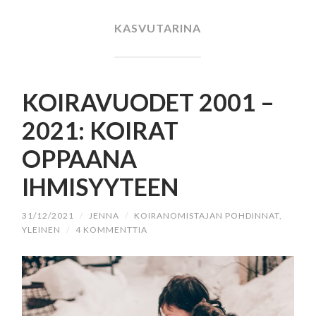
SISÄLTÖÖN
KASVUTARINA
KOIRAVUODET 2001 –
2021: KOIRAT
OPPAANA
IHMISYYTEEN
31/12/2021
/
JENNA
/
KOIRANOMISTAJAN POHDINNAT
,
YLEINEN
/
4 KOMMENTTIA