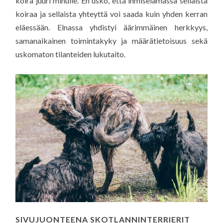
koira juuri minulle. En usko, että ihmiselämässä sellaista
koiraa ja sellaista yhteyttä voi saada kuin yhden kerran
eläessään. Elnassa yhdistyi äärimmäinen herkkyys,
samanaikainen toimintakyky ja määrätietoisuus sekä
uskomaton tilanteiden lukutaito.
SIVUJUONTEENA SKOTLANNINTERRIERIT