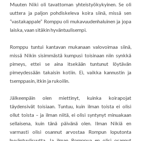
Muuten Niki oli tavattoman yhteistyökykyinen. Se oli
uuttera ja paljon pohdiskeleva koira siinä, missä sen
”vastakappale” Romppu oli mukavuudenhaluinen ja jopa
laiska, vaan sitäkin hyväntuulisempi.
Romppu tuntui kantavan mukanaan valovoimaa siinä,
missä Nikin sisimmästä kumpusi toisinaan niin synkkä
pimeys, ettei se aina itsekään tuntunut löytävän
pimeydessään takaisin kotiin. Ei, vaikka kannustin ja
tsemppasin, itkin ja rukoilin.
Jälkeenpäin olen miettinyt, kuinka koirapojat
täydensivät toisiaan. Tuntuu, kuin ilman toista ei olisi
ollut toista – ja ilman niitä, ei olisi syntynyt minuakaan
sellaisena, kuin tänä päivänä olen. Ilman Nikiä en
varmasti olisi osannut arvostaa Rompun loputonta
hyväntuulisuutta. Ja ilman Romppua en olisi osannut