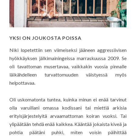
YKSI ON JOUKOSTA POISSA
Niki lopetettiin sen viimeiseksi jääneen aggressiivisen
hyökkäyksen jälkimainingeissa marraskuussa 2009. Se
oli tavattoman musertavaa, vaikkakin vuosia pinnalle
läikähdelleen turvattomuuden väistyessä myös
helpottavaa.
Oli uskomatonta tuntea, kuinka minun ei enää tarvinut
olla varuillani omassa kodissani tai miettiä arkisia
erityisjärjestelyitä arvaamattoman koiran vuoksi. Tai
ylipäätään tehdä enää kaikkea. Kääntää jokaista kiveä ja
pohtia päätäni puhki, miten voisin päihittää