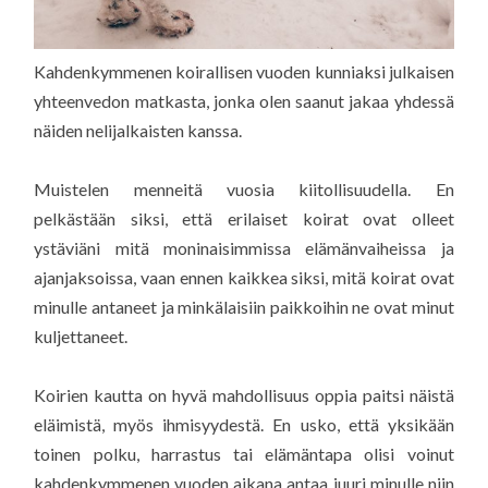
Kahdenkymmenen koirallisen vuoden kunniaksi julkaisen
yhteenvedon matkasta, jonka olen saanut jakaa yhdessä
näiden nelijalkaisten kanssa.
Muistelen menneitä vuosia kiitollisuudella. En
pelkästään siksi, että erilaiset koirat ovat olleet
ystäviäni mitä moninaisimmissa elämänvaiheissa ja
ajanjaksoissa, vaan ennen kaikkea siksi, mitä koirat ovat
minulle antaneet ja minkälaisiin paikkoihin ne ovat minut
kuljettaneet.
Koirien kautta on hyvä mahdollisuus oppia paitsi näistä
eläimistä, myös ihmisyydestä. En usko, että yksikään
toinen polku, harrastus tai elämäntapa olisi voinut
kahdenkymmenen vuoden aikana antaa juuri minulle niin