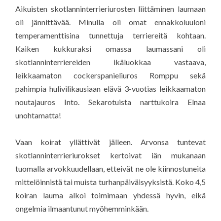
Aikuisten skotlanninterrieriurosten liittäminen laumaan
oli jännittävää. Minulla oli omat ennakkoluuloni
temperamenttisina tunnettuja terriereitä kohtaan.
Kaiken kukkuraksi omassa laumassani oli
skotlanninterriereiden ikäluokkaa vastaava,
leikkaamaton cockerspanieliuros Romppu sekä
pahimpia hulivilikausiaan elävä 3-vuotias leikkaamaton
noutajauros Into. Sekarotuista narttukoira Elnaa
unohtamatta!
Vaan koirat yllättivät jälleen. Arvonsa tuntevat
skotlanninterrieriurokset kertoivat iän mukanaan
tuomalla arvokkuudellaan, etteivät ne ole kiinnostuneita
mittelöinnistä tai muista turhanpäiväisyyksistä. Koko 4,5
koiran lauma alkoi toimimaan yhdessä hyvin, eikä
ongelmia ilmaantunut myöhemminkään.