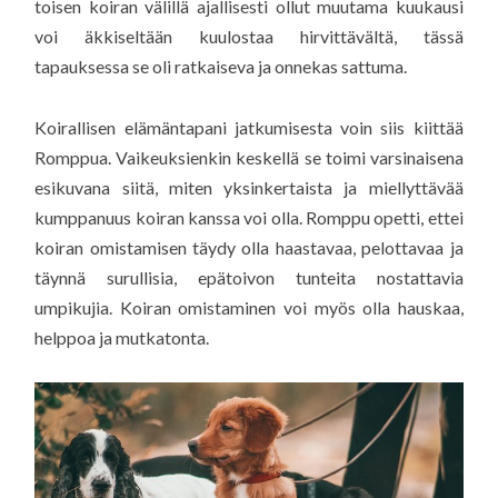
toisen koiran välillä ajallisesti ollut muutama kuukausi
voi äkkiseltään kuulostaa hirvittävältä, tässä
tapauksessa se oli ratkaiseva ja onnekas sattuma.
Koirallisen elämäntapani jatkumisesta voin siis kiittää
Romppua. Vaikeuksienkin keskellä se toimi varsinaisena
esikuvana siitä, miten yksinkertaista ja miellyttävää
kumppanuus koiran kanssa voi olla. Romppu opetti, ettei
koiran omistamisen täydy olla haastavaa, pelottavaa ja
täynnä surullisia, epätoivon tunteita nostattavia
umpikujia. Koiran omistaminen voi myös olla hauskaa,
helppoa ja mutkatonta.