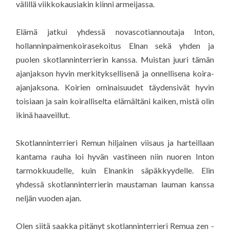
välillä viikkokausiakin kiinni armeijassa.
Elämä jatkui yhdessä novascotiannoutaja Inton,
hollanninpaimenkoirasekoitus Elnan sekä yhden ja
puolen skotlanninterrierin kanssa. Muistan juuri tämän
ajanjakson hyvin merkityksellisenä ja onnellisena koira-
ajanjaksona. Koirien ominaisuudet täydensivät hyvin
toisiaan ja sain koiralliselta elämältäni kaiken, mistä olin
ikinä haaveillut.
Skotlanninterrieri Remun hiljainen viisaus ja harteillaan
kantama rauha loi hyvän vastineen niin nuoren Inton
tarmokkuudelle, kuin Elnankin säpäkkyydelle. Elin
yhdessä skotlanninterrierin maustaman lauman kanssa
neljän vuoden ajan.
Olen siitä saakka pitänyt skotlanninterrieri Remua zen -