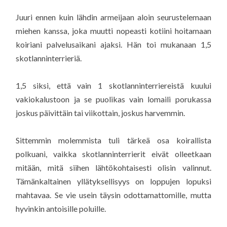
Juuri ennen kuin lähdin armeijaan aloin seurustelemaan
miehen kanssa, joka muutti nopeasti kotiini hoitamaan
koiriani palvelusaikani ajaksi. Hän toi mukanaan 1,5
skotlanninterrieriä.
1,5 siksi, että vain 1 skotlanninterriereistä kuului
vakiokalustoon ja se puolikas vain lomaili porukassa
joskus päivittäin tai viikottain, joskus harvemmin.
Sittemmin molemmista tuli tärkeä osa koirallista
polkuani, vaikka skotlanninterrierit eivät olleetkaan
mitään, mitä siihen lähtökohtaisesti olisin valinnut.
Tämänkaltainen yllätyksellisyys on loppujen lopuksi
mahtavaa. Se vie usein täysin odottamattomille, mutta
hyvinkin antoisille poluille.