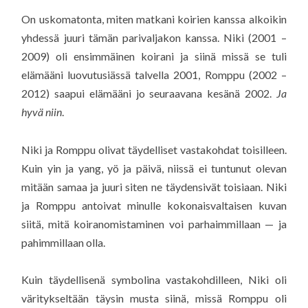
On uskomatonta, miten matkani koirien kanssa alkoikin
yhdessä juuri tämän parivaljakon kanssa. Niki (2001 –
2009) oli ensimmäinen koirani ja siinä missä se tuli
elämääni luovutusiässä talvella 2001, Romppu (2002 –
2012) saapui elämääni jo seuraavana kesänä 2002.
Ja
hyvä niin
.
Niki ja Romppu olivat täydelliset vastakohdat toisilleen.
Kuin yin ja yang, yö ja päivä, niissä ei tuntunut olevan
mitään samaa ja juuri siten ne täydensivät toisiaan. Niki
ja Romppu antoivat minulle kokonaisvaltaisen kuvan
siitä, mitä koiranomistaminen voi parhaimmillaan — ja
pahimmillaan olla.
Kuin täydellisenä symbolina vastakohdilleen, Niki oli
väritykseltään täysin musta siinä, missä Romppu oli