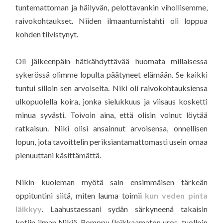
tuntemattoman ja häilyvän, pelottavankin vihollisemme,
raivokohtaukset. Niiden ilmaantumistahti oli loppua
kohden tiivistynyt.
Oli jälkeenpäin hätkähdyttävää huomata millaisessa
sykerössä olimme lopulta päätyneet elämään. Se kaikki
tuntui silloin sen arvoiselta. Niki oli raivokohtauksiensa
ulkopuolella koira, jonka sielukkuus ja viisaus kosketti
minua syvästi. Toivoin aina, että olisin voinut löytää
ratkaisun. Niki olisi ansainnut arvoisensa, onnellisen
lopun, jota tavoittelin periksiantamattomasti usein omaa
pienuuttani käsittämättä.
Nikin kuoleman myötä sain ensimmäisen tärkeän
oppituntini siitä, miten lauma toimii
kun veden pinta
läikkyy
. Laahustaessani sydän särkyneenä takaisin
kotiin ilman Nikiä, Romppu (leikkaamaton uros, tuolloin