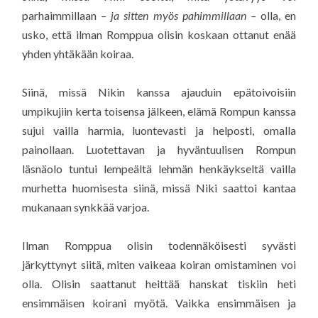
parhaimmillaan
– ja sitten myös pahimmillaan –
olla, en
usko, että ilman Romppua olisin koskaan ottanut enää
yhden yhtäkään koiraa.
Siinä, missä Nikin kanssa ajauduin epätoivoisiin
umpikujiin kerta toisensa jälkeen, elämä Rompun kanssa
sujui vailla harmia, luontevasti ja helposti, omalla
painollaan. Luotettavan ja hyväntuulisen Rompun
läsnäolo tuntui lempeältä lehmän henkäykseltä vailla
murhetta huomisesta siinä, missä Niki saattoi kantaa
mukanaan synkkää varjoa.
Ilman Romppua olisin todennäköisesti syvästi
järkyttynyt siitä, miten vaikeaa koiran omistaminen voi
olla. Olisin saattanut heittää hanskat tiskiin heti
ensimmäisen koirani myötä. Vaikka ensimmäisen ja