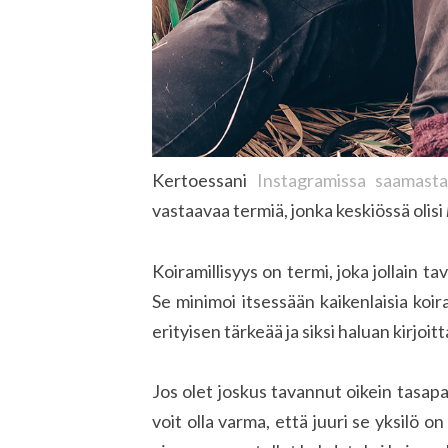
Kertoessani
Instagramissa saamastan
vastaavaa termiä, jonka keskiössä olisi
Koiramillisyys on termi, joka jollain t
Se minimoi itsessään kaikenlaisia koi
erityisen tärkeää ja siksi haluan kirjoitt
Jos olet joskus tavannut oikein tasapa
voit olla varma, että juuri se yksilö on