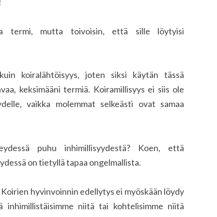
!
 termi, mutta toivoisin, että sille löytyisi
kuin koiralähtöisyys, joten siksi käytän tässä
a, keksimääni termiä. Koiramillisyys ei siis ole
yydelle, vaikka molemmat selkeästi ovat samaa
ydessä puhu inhimillisyydestä? Koen, että
dessä on tietyllä tapaa ongelmallista.
iä. Koirien hyvinvoinnin edellytys ei myöskään löydy
ttä inhimillistäisimme niitä tai kohtelisimme niitä