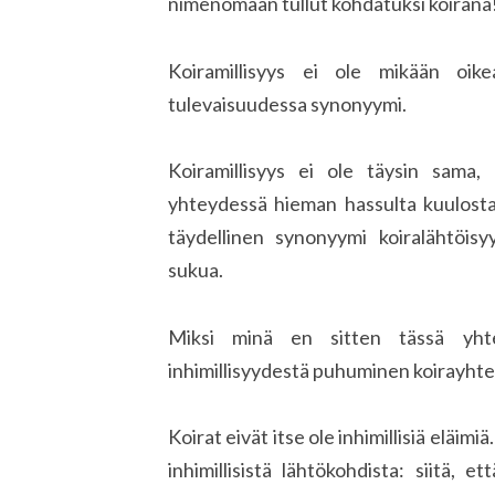
nimenomaan tullut kohdatuksi koirana
Koiramillisyys ei ole mikään oikea
tulevaisuudessa synonyymi.
Koiramillisyys ei ole täysin sama, 
yhteydessä hieman hassulta kuulostava
täydellinen synonyymi koiralähtöis
sukua.
Miksi minä en sitten tässä yhte
inhimillisyydestä puhuminen koirayhtey
Koirat eivät itse ole inhimillisiä eläim
inhimillisistä lähtökohdista: siitä, e