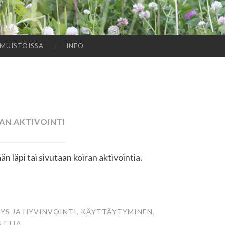
MUISTOISSA
INFO
AN AKTIVOINTI
n läpi tai sivutaan koiran aktivointia.
YS JA HYVINVOINTI
,
KÄYTTÄYTYMINEN,
NTTIA