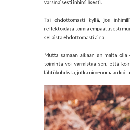
varsinaisesti inhimillisesti.
Tai ehdottomasti kyllä, jos inhimil
reflektoida ja toimia empaattisesti muit
sellaista ehdottomasti aina!
Mutta samaan aikaan en malta olla o
toiminta voi varmistaa sen, että koi
lähtökohdista, jotka nimenomaan koiral