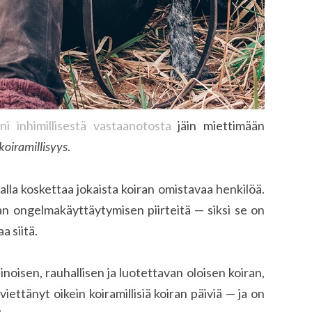
i inhimillisestä vastaanotosta
jäin miettimään
koiramillisyys
.
avalla koskettaa jokaista koiran omistavaa henkilöä.
ran ongelmakäyttäytymisen piirteitä — siksi se on
aa siitä.
inoisen, rauhallisen ja luotettavan oloisen koiran,
 viettänyt oikein koiramillisiä koiran päiviä — ja on