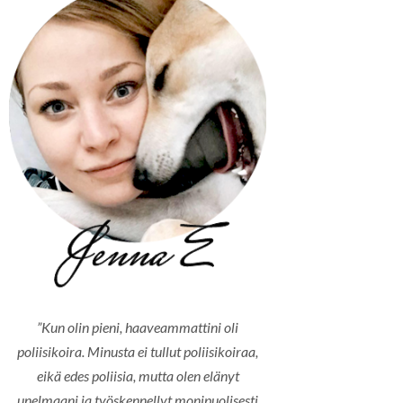
”Kun olin pieni, haaveammattini oli
poliisikoira. Minusta ei tullut poliisikoiraa,
eikä edes poliisia, mutta olen elänyt
unelmaani ja työskennellyt monipuolisesti