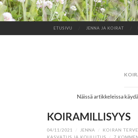
ETUSIVU
JENNA JA KOIRAT
SIIRRY
SISÄLTÖÖN
KOIR
Näissä artikkeleissa käydää
KOIRAMILLISYYS
04/11/2021
/
JENNA
/
KOIRAN TERVE
KASVATUS JA KOULUTUS
/
7 KOMME