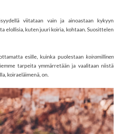
lisyydellä viitataan vain ja ainoastaan kykyyn
a elollisia, kuten juuri koiria, kohtaan. Suosittelen
ttamatta esille, kuinka puolestaan
koiramillinen
riemme tarpeita ymmärretään ja vaalitaan niistä
la, koiraeläimenä, on.