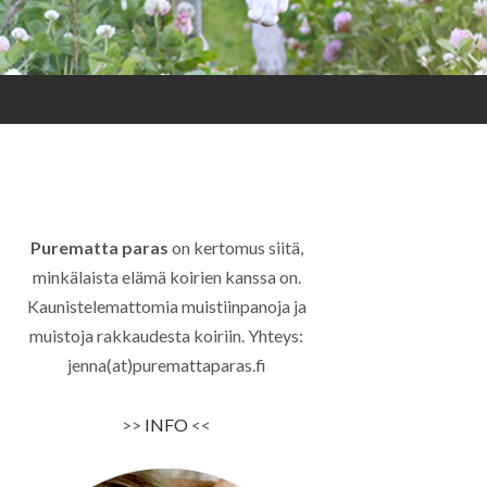
Purematta paras
on kertomus siitä,
minkälaista elämä koirien kanssa on.
Kaunistelemattomia muistiinpanoja ja
muistoja rakkaudesta koiriin. Yhteys:
jenna(at)puremattaparas.fi
>>
INFO
<<