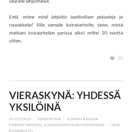
seuralle lahjoittanut.
Entä, minne minä lahjoitin laatikollisen pokaaleja ja
ruusukkeita?
Sille samalle koirakerholle; sinne, mistä
matkani koiraurheilun parissa alkoi miltei 20 vuotta
sitten.
50
VIERASKYNÄ: YHDESSÄ
YKSILÖINÄ
01/07/2019
/
VIERASKYNA
/
KOIRAN KANSSA
HARRASTAMINEN
,
KOIRANOMISTAJAN POHDINNAT
/
JÄTÄ
KOMMENTTI