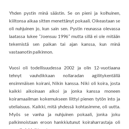
Yhden pystin minä säästin. Se on pieni ja kolhuinen,
kiiltonsa aikaa sitten menettänyt pokaali. Oikeastaan se
oli nuhjuinen jo, kun sain sen. Pystin reunassa olevassa
laatassa lukee ”Joensuu 1996” mutta sillä ei ole mitään
tekemistä sen paikan tai ajan kanssa, kun minä
vastaanotin palkinnon.
Vuosi oli todellisuudessa 2002 ja olin 12-vuotiaana
tehnyt vauhdikkaan nollaradan agilitykentällä
ensimmäisen koirani, Nikin kanssa. Niki oli koira, josta
kaikki aikoinaan alkoi ja jonka kanssa moneen
koiramaailman kokemukseen liittyi pienen tytön into ja
uteliaisuus. Kaikki, mitä yhdessä kohtasimme, oli uutta.
Myös se vanha ja nuhjuinen pokaali, jonka joku
palkinnoistaan eroon hankkiutunut koiraharrastaja oli