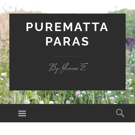
PUREMATTA
PARAS
By Jenna E
Valikko
Hak
SIIRRY