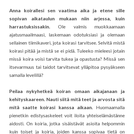
Anna koirallesi sen vaatima aika ja etene sille
sopivan aikataulun mukaan niin arjessa, kuin
harrastuksissakin.
Ole valmis muokkaamaan
ajatusmaailmaasi, laskemaan odotuksiasi ja olemaan
sellainen tiimikaveri, jota koirasi tarvitsee. Selvitä mistä
koirasi pitää ja mistä se ei pidä. Tuleeko mieleesi jotain
missä koira voisi tarvita tukea ja opastusta? Missä sen
itsevarmuus tai taidot tarvitsevat ylläpitoa pysyäkseen
samalla levelillä?
Peilaa nykyhetkeä koiran omaan aikajanaan ja
kehityskaareen. Nauti siitä mitä teet ja arvosta sitä
mitä saatte koirasi kanssa aikaan.
Huomaamalla
pienetkin edistysaskeleet voit iloita yhteiselämästänne
aidosti. On koiria, jotka sisäistävät asioita helpommin
kuin toiset ja koiria, joiden kanssa sopivaa tietä on