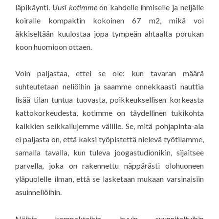
läpikäynti.
Uusi kotimme
on kahdelle ihmiselle ja neljälle
koiralle kompaktin kokoinen 67 m2, mikä voi
äkkiseltään kuulostaa jopa tympeän ahtaalta porukan
koon huomioon ottaen.
Voin paljastaa, ettei se ole: kun tavaran määrä
suhteutetaan neliöihin ja saamme onnekkaasti nauttia
lisää tilan tuntua tuovasta, poikkeuksellisen korkeasta
kattokorkeudesta, kotimme on täydellinen tukikohta
kaikkien seikkailujemme välille. Se, mitä pohjapinta-ala
ei paljasta on, että kaksi työpistettä nielevä työtilamme,
samalla tavalla, kun tuleva joogastudionikin, sijaitsee
parvella, joka on rakennettu näppärästi olohuoneen
yläpuolelle ilman, että se lasketaan mukaan varsinaisiin
asuinneliöihin.
Näihin kompakteihin, hyvin suunniteltuihin