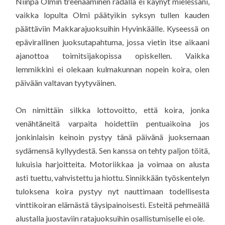
Niinpä Olmin treenaaminen radalla ei käynyt mielessäni,
vaikka lopulta Olmi päätyikin syksyn tullen kauden
päättäviin Makkarajuoksuihin Hyvinkäälle. Kyseessä on
epävirallinen juoksutapahtuma, jossa vietin itse aikaani
ajanottoa toimitsijakopissa opiskellen. Vaikka
lemmikkini ei olekaan kulmakunnan nopein koira, olen
päivään valtavan tyytyväinen.
On nimittäin silkka lottovoitto, että koira, jonka
venähtäneitä varpaita hoidettiin pentuaikoina jos
jonkinlaisin keinoin pystyy tänä päivänä juoksemaan
sydämensä kyllyydestä. Sen kanssa on tehty paljon töitä,
lukuisia harjoitteita. Motoriikkaa ja voimaa on alusta
asti tuettu, vahvistettu ja hiottu. Sinnikkään työskentelyn
tuloksena koira pystyy nyt nauttimaan todellisesta
vinttikoiran elämästä täysipainoisesti. Esteitä pehmeällä
alustalla juostaviin ratajuoksuihin osallistumiselle ei ole.