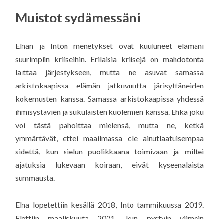
Muistot sydämessäni
Elnan ja Inton menetykset ovat kuuluneet elämäni
suurimpiin kriiseihin. Erilaisia kriisejä on mahdotonta
laittaa järjestykseen, mutta ne asuvat samassa
arkistokaapissa elämän jatkuvuutta järisyttäneiden
kokemusten kanssa. Samassa arkistokaapissa yhdessä
ihmisystävien ja sukulaisten kuolemien kanssa. Ehkä joku
voi tästä pahoittaa mielensä, mutta ne, ketkä
ymmärtävät, ettei maailmassa ole ainutlaatuisempaa
sidettä, kun sielun puolikkaana toimivaan ja miltei
ajatuksia lukevaan koiraan, eivät kyseenalaista
summausta.
Elna lopetettiin kesällä 2018, Into tammikuussa 2019.
Elettiin maaliskuuta 2021, kun pystyin viimein