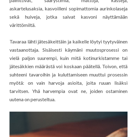
päihittivät, säärystimiä, mattoja, kasseja,
askartelusaksia, kasvoilleni sopimattomia aurinkolaseja
sekä huiveja, jotka saivat kasvoni näyttämään
värittömiltä.
Tavaraa lähti jätesäkeittäin ja kaikelle löytyi tyytyväinen
vastaanottaja. Sisäisesti käymäni muutosprosessi on
vielä paljon suurempi, kuin mitä kotinurkistamme tai
jätesäkkien määrästä voi koskaan päätellä. Toivon, että
suhteeni tavaroihin ja kuluttamiseen muuttui prosessin
myötä: on vain harvoja asioita, joita ruuan lisäksi
tarvitsen. Yhä harvempia ovat ne, joiden ostaminen
uutena on perusteltua.