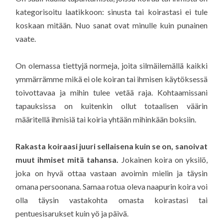
kategorisoitu laatikkoon: sinusta tai koirastasi ei tule
koskaan mitään. Nuo sanat ovat minulle kuin punainen
vaate.
On olemassa tiettyjä normeja, joita silmäilemällä kaikki
ymmärrämme mikä ei ole koiran tai ihmisen käytöksessä
toivottavaa ja mihin tulee vetää raja. Kohtaamissani
tapauksissa on kuitenkin ollut totaalisen väärin
määritellä ihmisiä tai koiria yhtään mihinkään boksiin.
Rakasta koiraasi juuri sellaisena kuin se on, sanoivat
muut ihmiset mitä tahansa.
Jokainen koira on yksilö,
joka on hyvä ottaa vastaan avoimin mielin ja täysin
omana persoonana. Samaa rotua oleva naapurin koira voi
olla täysin vastakohta omasta koirastasi tai
pentuesisarukset kuin yö ja päivä.