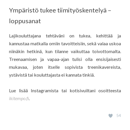
Ympäristö tukee tiimityöskentelyä –
loppusanat
Lajikouluttajana tehtäväni on tukea, kehittää ja
kannustaa matkalla omiin tavoitteisiin, sekä valaa uskoa
niinäkin hetkinä, kun tilanne vaikuttaa toivottomalta.
Treenaamisen ja vapaa-ajan tulisi olla ensisijaisesti
mukavaa, joten itselle sopivista treenikavereista,
ystävistä tai kouluttajasta ei kannata tinkiä.
Lue lisää Instagramista tai kotisivuiltani osoitteesta
ikitempo.fi
.
54