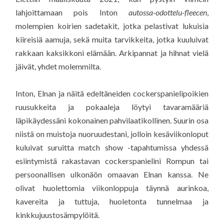
lahjoittamaan pois Inton
autossa-odottelu-fleecen
,
molempien koirien sadetakit, jotka pelastivat lukuisia
kiireisiä aamuja, sekä muita tarvikkeita, jotka kuuluivat
rakkaan kaksikkoni elämään. Arkipannat ja hihnat vielä
jäivät, yhdet molemmilta.
Inton, Elnan ja näitä edeltäneiden cockerspanielipoikien
ruusukkeita ja pokaaleja löytyi tavaramääriä
läpikäydessäni kokonainen pahvilaatikollinen. Suurin osa
niistä on muistoja nuoruudestani, jolloin kesäviikonloput
kuluivat suruitta match show -tapahtumissa yhdessä
esiintymistä rakastavan cockerspanielini Rompun tai
persoonallisen ulkonäön omaavan Elnan kanssa. Ne
olivat huolettomia viikonloppuja täynnä aurinkoa,
kavereita ja tuttuja, huoletonta tunnelmaa ja
kinkkujuustosämpylöitä.