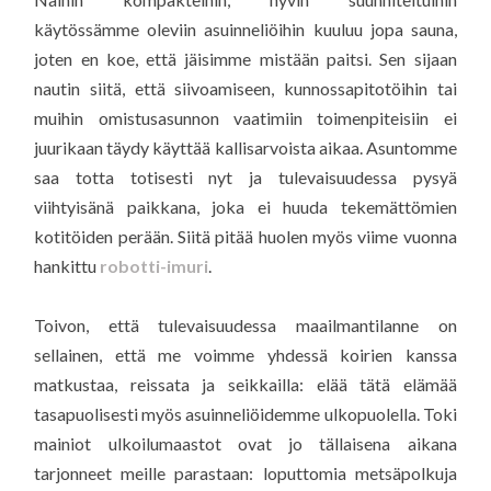
käytössämme oleviin asuinneliöihin kuuluu jopa sauna,
joten en koe, että jäisimme mistään paitsi. Sen sijaan
nautin siitä, että siivoamiseen, kunnossapitotöihin tai
muihin omistusasunnon vaatimiin toimenpiteisiin ei
juurikaan täydy käyttää kallisarvoista aikaa. Asuntomme
saa totta totisesti nyt ja tulevaisuudessa pysyä
viihtyisänä paikkana, joka ei huuda tekemättömien
kotitöiden perään. Siitä pitää huolen myös viime vuonna
hankittu
robotti-imuri
.
Toivon, että tulevaisuudessa maailmantilanne on
sellainen, että me voimme yhdessä koirien kanssa
matkustaa, reissata ja seikkailla: elää tätä elämää
tasapuolisesti myös asuinneliöidemme ulkopuolella. Toki
mainiot ulkoilumaastot ovat jo tällaisena aikana
tarjonneet meille parastaan: loputtomia metsäpolkuja