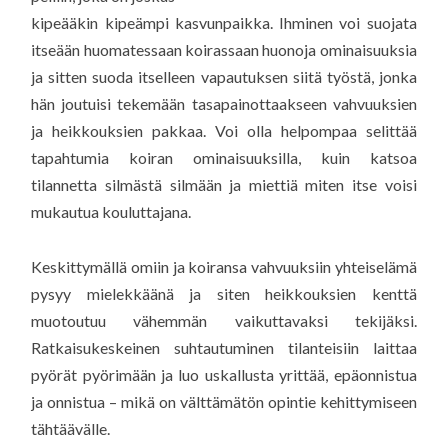
kipeääkin kipeämpi kasvunpaikka. Ihminen voi suojata
itseään huomatessaan koirassaan huonoja ominaisuuksia
ja sitten suoda itselleen vapautuksen siitä työstä, jonka
hän joutuisi tekemään tasapainottaakseen vahvuuksien
ja heikkouksien pakkaa. Voi olla helpompaa selittää
tapahtumia koiran ominaisuuksilla, kuin katsoa
tilannetta silmästä silmään ja miettiä miten itse voisi
mukautua kouluttajana.
Keskittymällä omiin ja koiransa vahvuuksiin yhteiselämä
pysyy mielekkäänä ja siten heikkouksien kenttä
muotoutuu vähemmän vaikuttavaksi tekijäksi.
Ratkaisukeskeinen suhtautuminen tilanteisiin laittaa
pyörät pyörimään ja luo uskallusta yrittää, epäonnistua
ja onnistua – mikä on välttämätön opintie kehittymiseen
tähtäävälle.