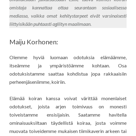
omistaja kannattaa ottaa seurantaan sosiaalisessa
mediassa, vaikka omat kehitystarpeet eivät varsinaisesti
liittyisikään puhtaasti agilityn maailmaan.
Maiju Korhonen:
Olemme hyviä luomaan odotuksia elämäämme,
itseämme ja ympäristöämme kohtaan. Osa
odotuksistamme saattaa kohdistua jopa rakkaaisiin
perheenjäseniimme, koiriin.
Elämää koiran kanssa voivat värittää monenlaiset
odotukset, joista arjen toimivuus on monesti
toiveistamme ensisijaisin. Saatamme havitella
ominaisuuksiltaan täydellistä koiraa, josta voimme
muovata toiveidemme mukaisen tiimikaverin arkeen tai