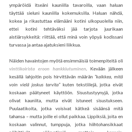
ympäröidä itseäni kauniilla tavaroilla, vaan haluan
täyttää sieluni kauniilla kokemuksilla. Haluan nähdä,
kokea ja rikastuttaa elämääni kotini ulkopuolella niin,
ettei kotini tehtäväksi jää tarjota juurikaan
aistiärsykkeitä: riittää, että minä voin yöpyä kodissani
turvassa ja antaa ajatuksieni liikkua.
Näiden havaintojen myötä ensimmäisiä toimenpiteitä oli
vinttikoirista eroon hankkiutuminen
. Kevään jälkeen
kesällä lahjoitin pois hirvittävän määrän
”kaikkea, mitä
voin vielä joskus tarvita”
kuten tekstiilejä, jotka eivät
koskaan päätyneet käyttöön. Sisustustyynyjä, jotka
olivat kauniita, mutta eivät istuneet sisustukseen.
Puulaatikoita, jotka voisivat kätkeä sisäänsä mitä
tahansa – mutta joille ei ollut paikkaa. Lippiksiä, joita en
koskaan valinnut, tumppuja, jotka hiihtohansikkaat