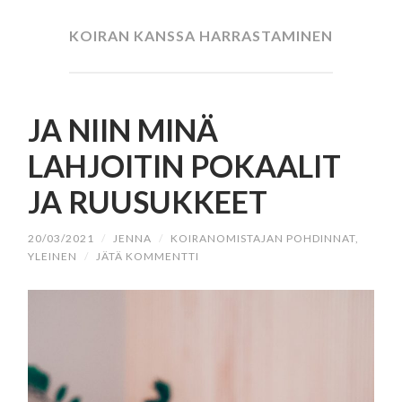
SISÄLTÖÖN
KOIRAN KANSSA HARRASTAMINEN
JA NIIN MINÄ
LAHJOITIN POKAALIT
JA RUUSUKKEET
20/03/2021
/
JENNA
/
KOIRANOMISTAJAN POHDINNAT
,
YLEINEN
/
JÄTÄ KOMMENTTI