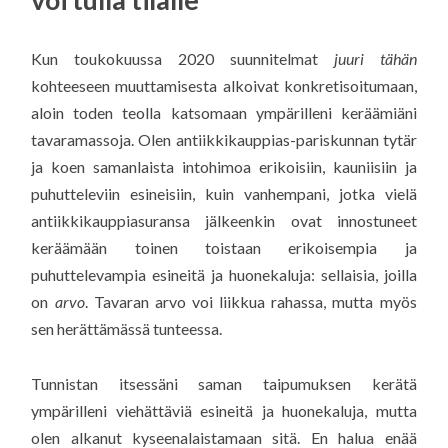
Kun toukokuussa 2020 suunnitelmat
juuri tähän
kohteeseen muuttamisesta alkoivat konkretisoitumaan,
aloin toden teolla katsomaan ympärilleni keräämiäni
tavaramassoja. Olen antiikkikauppias-pariskunnan tytär
ja koen samanlaista intohimoa erikoisiin, kauniisiin ja
puhutteleviin esineisiin, kuin vanhempani, jotka vielä
antiikkikauppiasuransa jälkeenkin ovat innostuneet
keräämään toinen toistaan erikoisempia ja
puhuttelevampia esineitä ja huonekaluja: sellaisia, joilla
on
arvo
. Tavaran arvo voi liikkua rahassa, mutta myös
sen herättämässä tunteessa.
Tunnistan itsessäni saman taipumuksen kerätä
ympärilleni viehättäviä esineitä ja huonekaluja, mutta
olen alkanut kyseenalaistamaan sitä. En halua enää