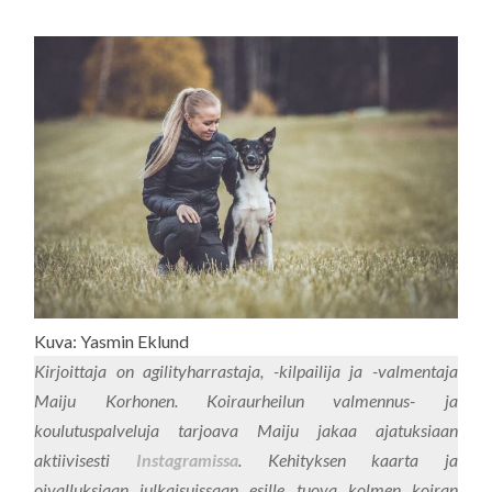
Kuva: Yasmin Eklund
Kirjoittaja on agilityharrastaja, -kilpailija ja -valmentaja
Maiju Korhonen. Koiraurheilun valmennus- ja
koulutuspalveluja tarjoava Maiju jakaa ajatuksiaan
aktiivisesti
Instagramissa
. Kehityksen kaarta ja
oivalluksiaan julkaisuissaan esille tuova kolmen koiran