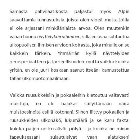
Samasta pahvilaatikosta paljastui myös Alpin
saavuttamia tunnustuksia, joista olen ylpeä, mutta joilla
ei ole arjessani minkäänlaista arvoa. Olen muutenkin
vähän huono
näyttelykoiraihminen,
sillä en osaa suhtautua
ulkopuolisen ihmisen arvioon koirasta, joka minulle on se
kaikkein tärkein. Ymmärrän kyllä näyttelyiden
perusperiaatteen ja tarpeellisuuden, mutta vaikka kuinka
yritän, en ole juuri koskaan saanut itseäni kannustettua
tähän ulkomuotomaailmaan.
Vaikka ruusukkeisiin ja pokaaleihin kietoutuu valtavasti
muistoja, en ole halukas säilyttämään näitä
muistoesineitä esillä kotonani. Siihen liittyy pokaalien ja
ruusukkeiden ulkonäkö, lukumäärä ja se karu fakta,
kuinka paljon ne keräävät pölyä – ja kuinka ne minun
tapauksessani sulautuisivat vaan ajatukseni