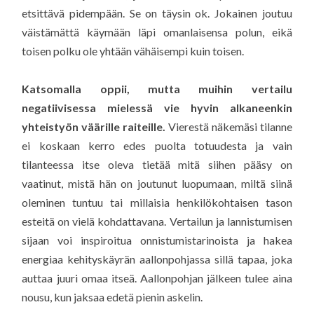
etsittävä pidempään. Se on täysin ok. Jokainen joutuu
väistämättä käymään läpi omanlaisensa polun, eikä
toisen polku ole yhtään vähäisempi kuin toisen.
Katsomalla oppii, mutta muihin vertailu
negatiivisessa mielessä vie hyvin alkaneenkin
yhteistyön väärille raiteille.
Vierestä näkemäsi tilanne
ei koskaan kerro edes puolta totuudesta ja vain
tilanteessa itse oleva tietää mitä siihen pääsy on
vaatinut, mistä hän on joutunut luopumaan, miltä siinä
oleminen tuntuu tai millaisia henkilökohtaisen tason
esteitä on vielä kohdattavana. Vertailun ja lannistumisen
sijaan voi inspiroitua onnistumistarinoista ja hakea
energiaa kehityskäyrän aallonpohjassa sillä tapaa, joka
auttaa juuri omaa itseä. Aallonpohjan jälkeen tulee aina
nousu, kun jaksaa edetä pienin askelin.