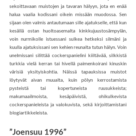
sekoittavaan muistojen ja tavaran hälyyn, jota en enää
halua vaalia kodissani oikein missään muodossa. Sen
sijaan olen valmis antautumaan sille ajatukselle, että kun
kesällä ostan huoltoasemalta kinkkujuustosämpylän,
voin nurmikolle istuessani sulkea hetkeksi silmäni ja
kuulla ajatuksissani sen kehien reunalta tutun hälyn. Voin
unelmissani silittää cockerspanielini kiiltävää, silkkistä
turkkia vielä kerran tai hivellä paimenkoirani kinuskin
värisiä yksityiskohtia. Näissä tapauksissa muistot
löytyvät aivan muualta, kuin pölyn kerrostamista
pysteistä tai kopertuneista ruusukkeista;
makumaailmoista, kesäpäivistä, ohikulkevista
cockerspanieleista ja valokuvista, sekä kirjoittamistani
blogiartikkeleista.
”Joensuu 1996”