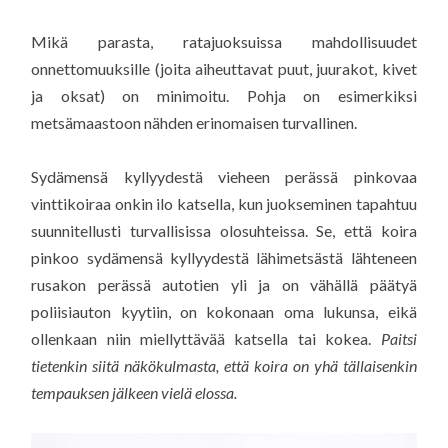
Mikä parasta, ratajuoksuissa mahdollisuudet
onnettomuuksille (joita aiheuttavat puut, juurakot, kivet
ja oksat) on minimoitu. Pohja on esimerkiksi
metsämaastoon nähden erinomaisen turvallinen.
Sydämensä kyllyydestä vieheen perässä pinkovaa
vinttikoiraa onkin ilo katsella, kun juokseminen tapahtuu
suunnitellusti turvallisissa olosuhteissa. Se, että koira
pinkoo sydämensä kyllyydestä lähimetsästä lähteneen
rusakon perässä autotien yli ja on vähällä päätyä
poliisiauton kyytiin, on kokonaan oma lukunsa, eikä
ollenkaan niin miellyttävää katsella tai kokea.
Paitsi
tietenkin siitä näkökulmasta, että koira on yhä tällaisenkin
tempauksen jälkeen vielä elossa.