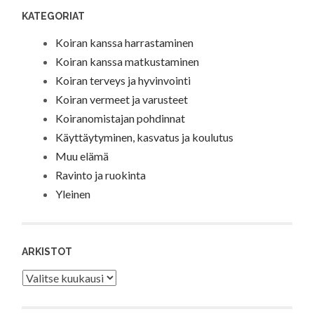
KATEGORIAT
Koiran kanssa harrastaminen
Koiran kanssa matkustaminen
Koiran terveys ja hyvinvointi
Koiran vermeet ja varusteet
Koiranomistajan pohdinnat
Käyttäytyminen, kasvatus ja koulutus
Muu elämä
Ravinto ja ruokinta
Yleinen
ARKISTOT
Arkistot