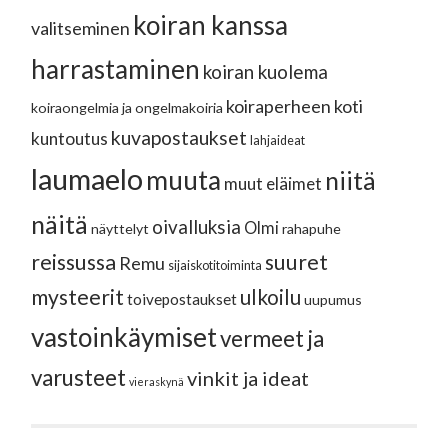
koiran kanssa
valitseminen
harrastaminen
koiran kuolema
koiraperheen koti
koiraongelmia ja ongelmakoiria
kuvapostaukset
kuntoutus
lahjaideat
laumaelo
muuta
niitä
muut eläimet
näitä
oivalluksia
Olmi
näyttelyt
rahapuhe
reissussa
suuret
Remu
sijaiskotitoiminta
mysteerit
ulkoilu
toivepostaukset
uupumus
vastoinkäymiset
vermeet ja
varusteet
vinkit ja ideat
vieraskynä