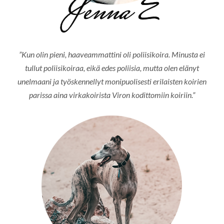
”Kun olin pieni, haaveammattini oli poliisikoira. Minusta ei
tullut poliisikoiraa, eikä edes poliisia, mutta olen elänyt
unelmaani ja työskennellyt monipuolisesti erilaisten koirien
parissa aina virkakoirista Viron kodittomiin koiriin.”