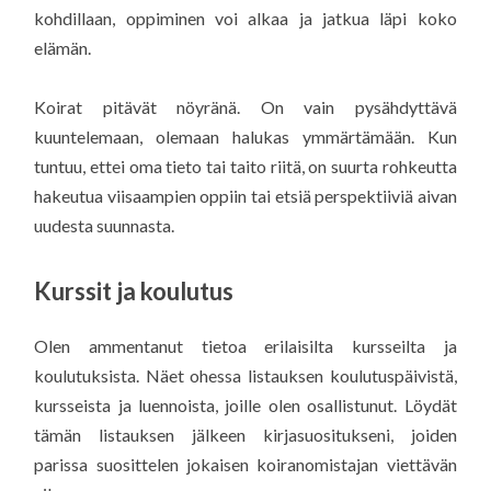
kohdillaan, oppiminen voi alkaa ja jatkua läpi koko
elämän.
Koirat pitävät nöyränä. On vain pysähdyttävä
kuuntelemaan, olemaan halukas ymmärtämään. Kun
tuntuu, ettei oma tieto tai taito riitä, on suurta rohkeutta
hakeutua viisaampien oppiin tai etsiä perspektiiviä aivan
uudesta suunnasta.
Kurssit ja koulutus
Olen ammentanut tietoa erilaisilta kursseilta ja
koulutuksista. Näet ohessa listauksen koulutuspäivistä,
kursseista ja luennoista, joille olen osallistunut. Löydät
tämän listauksen jälkeen kirjasuositukseni, joiden
parissa suosittelen jokaisen koiranomistajan viettävän