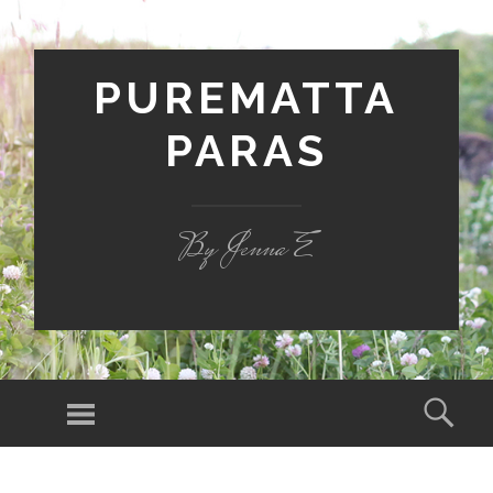
PUREMATTA
PARAS
By Jenna E
Valikko
Hak
SIIRRY