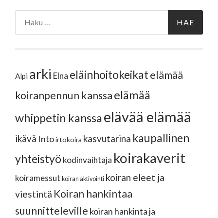
Haku:
arki
eläinhoitokeikat
elämää
Elna
Alpi
elämää
koiranpennun kanssa
elävää elämää
whippetin kanssa
kaupallinen
ikävä
kasvutarina
Into
irtokoira
koirakaverit
yhteistyö
kodinvaihtaja
koiran eleet ja
koiramessut
koiran aktivointi
Koiran hankintaa
viestintä
suunnitteleville
koiran hankinta ja