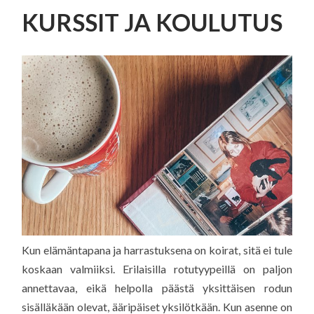
SISÄLTÖÖN
KURSSIT JA KOULUTUS
Kun elämäntapana ja harrastuksena on koirat, sitä ei tule
koskaan valmiiksi. Erilaisilla rotutyypeillä on paljon
annettavaa, eikä helpolla päästä yksittäisen rodun
sisälläkään olevat, ääripäiset yksilötkään. Kun asenne on