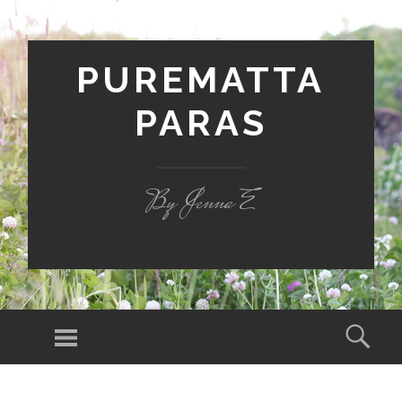
PUREMATTA
PARAS
By Jenna E
Valikko
Hak
SIIRRY