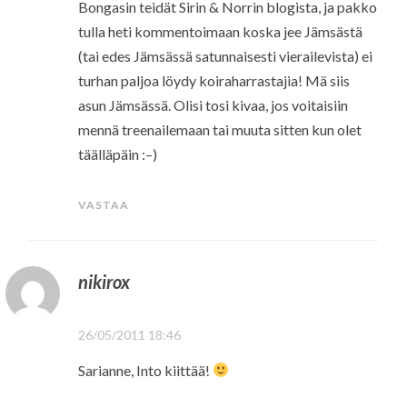
Bongasin teidät Sirin & Norrin blogista, ja pakko
tulla heti kommentoimaan koska jee Jämsästä
(tai edes Jämsässä satunnaisesti vierailevista) ei
turhan paljoa löydy koiraharrastajia! Mä siis
asun Jämsässä. Olisi tosi kivaa, jos voitaisiin
mennä treenailemaan tai muuta sitten kun olet
täälläpäin :–)
VASTAA
nikirox
26/05/2011 18:46
Sarianne, Into kiittää!