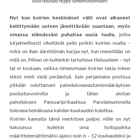
Tältä näyttää hyppy tuntemattomaan!
Nyt kun koirien keskinäiset välit ovat alkaneet
kehittymään uuteen jännittävään suuntaan, myös
omassa elämässäni puhaltaa uusia tuulia
, jotka
kirjaimellisesti viheltävät pelin poikki koirien osalta –
mikä on ihan äärettömän kurjaa nyt, kun meneillään on
mitä on. Minun on kuitenkin tartuttava tilaisuuteen – nyt
tai ei koskaan, vaikka nimenomaan koirien takia minun
tekisi mieli vielä perääntyä. Sain perjantaina postissa
pitkään odottamani palvelukseenastumismääräyksen
puolustusvoimilta ja täten aloitan
palvelukseni Panssariprikaatissa Parolannummella
tulevana heinäkuuna kahden kuukauden kuluttua.
Koirien kannalta tämä merkitsee paljon: niille on nyt
hakusessa kullekin oma hoitopaikka
määrittelemättömäksi ajaksi noin 6 – 12 kuukaudeksi ja