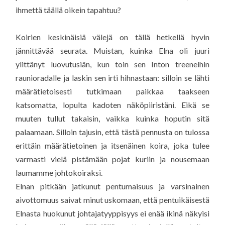
ihmettä täällä oikein tapahtuu?
Koirien keskinäisiä välejä on tällä hetkellä hyvin
jännittävää seurata. Muistan, kuinka Elna oli juuri
ylittänyt luovutusiän, kun toin sen Inton treeneihin
raunioradalle ja laskin sen irti hihnastaan: silloin se lähti
määrätietoisesti tutkimaan paikkaa taakseen
katsomatta, lopulta kadoten näköpiiristäni. Eikä se
muuten tullut takaisin, vaikka kuinka hoputin sitä
palaamaan. Silloin tajusin, että tästä pennusta on tulossa
erittäin määrätietoinen ja itsenäinen koira, joka tulee
varmasti vielä pistämään pojat kuriin ja nousemaan
laumamme johtokoiraksi.
Elnan pitkään jatkunut pentumaisuus ja varsinainen
aivottomuus saivat minut uskomaan, että pentuikäisestä
Elnasta huokunut johtajatyyppisyys ei enää ikinä näkyisi