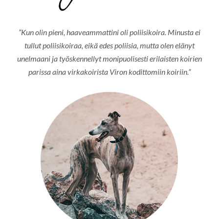
”Kun olin pieni, haaveammattini oli poliisikoira. Minusta ei
tullut poliisikoiraa, eikä edes poliisia, mutta olen elänyt
unelmaani ja työskennellyt monipuolisesti erilaisten koirien
parissa aina virkakoirista Viron kodittomiin koiriin.”