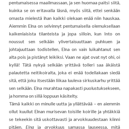
pentumaisessa maailmassaan, ja sen huomaa paitsi siitä,
kuinka se on eritavalla läsnä, myös siitä, ettei senkään
omasta mielestä ihan kaikki olekaan enää niin hauskaa.
Aiemmin Elna on selvinnyt pentumaisella olemuksellaan
kaikenlaisista tilanteista ja jopa silloin, kun Into on
noussut sen selkään ylivertaisuuttaan puhkuen ja
johtajuuttaan todistellen, Elna on vain luikahtanut sen
alta pois ja pistänyt leikiksi. Vaan ne ajat ovat nyt ohi, oi
kyllä! Tätä nykyä selkään yrittävä tolleri saa äkäistä
palautetta neitikoiralta, joka ei enää todellakaan siedä
sitä, että joku itsestään liikaa luuleva sirkuskarhu yrittää
sen selkään. Elna murahtaa napakasti puolustuksekseen,
ja homma on sillä loppuun käsitelty.
Tämä kaikki on minulle uutta ja yllättävää – en aiemmin
ollut kuullut Elnan murisevan toisille koirille ja yhtäkkiä
se tekeekin sitä uskottavasti ja arvokkuudestaan kiinni
pitäen.
Elna
ja
arvokkuu
s samassa lauseessa, mitä