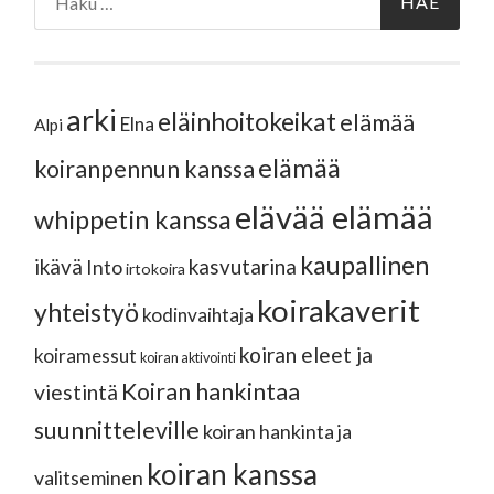
arki
eläinhoitokeikat
elämää
Elna
Alpi
elämää
koiranpennun kanssa
elävää elämää
whippetin kanssa
kaupallinen
ikävä
kasvutarina
Into
irtokoira
koirakaverit
yhteistyö
kodinvaihtaja
koiran eleet ja
koiramessut
koiran aktivointi
Koiran hankintaa
viestintä
suunnitteleville
koiran hankinta ja
koiran kanssa
valitseminen