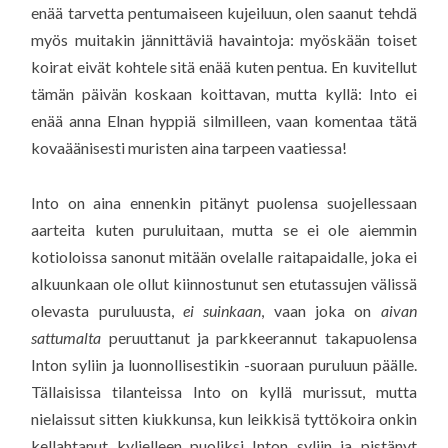
enää tarvetta pentumaiseen kujeiluun, olen saanut tehdä
myös muitakin jännittäviä havaintoja: myöskään toiset
koirat eivät kohtele sitä enää kuten pentua. En kuvitellut
tämän päivän koskaan koittavan, mutta kyllä: Into ei
enää anna Elnan hyppiä silmilleen, vaan komentaa tätä
kovaäänisesti muristen aina tarpeen vaatiessa!
Into on aina ennenkin pitänyt puolensa suojellessaan
aarteita kuten puruluitaan, mutta se ei ole aiemmin
kotioloissa sanonut mitään ovelalle raitapaidalle, joka ei
alkuunkaan ole ollut kiinnostunut sen etutassujen välissä
olevasta puruluusta,
ei suinkaan
, vaan joka on
aivan
sattumalta
peruuttanut ja parkkeerannut takapuolensa
Inton syliin ja luonnollisestikin -suoraan puruluun päälle.
Tällaisissa tilanteissa Into on kyllä murissut, mutta
nielaissut sitten kiukkunsa, kun leikkisä tyttökoira onkin
kellahtanut kyljelleen puoliksi Inton syliin ja pistänyt