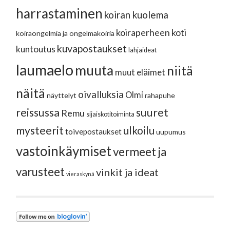
harrastaminen
koiran kuolema
koiraperheen koti
koiraongelmia ja ongelmakoiria
kuvapostaukset
kuntoutus
lahjaideat
laumaelo
muuta
niitä
muut eläimet
näitä
oivalluksia
Olmi
näyttelyt
rahapuhe
reissussa
suuret
Remu
sijaiskotitoiminta
mysteerit
ulkoilu
toivepostaukset
uupumus
vastoinkäymiset
vermeet ja
varusteet
vinkit ja ideat
vieraskynä