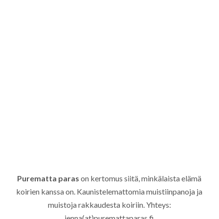
Purematta paras
on kertomus siitä, minkälaista elämä
koirien kanssa on. Kaunistelemattomia muistiinpanoja ja
muistoja rakkaudesta koiriin. Yhteys:
jenna(at)puremattaparas.fi