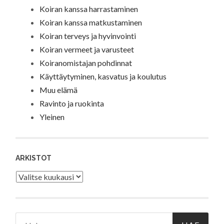
Koiran kanssa harrastaminen
Koiran kanssa matkustaminen
Koiran terveys ja hyvinvointi
Koiran vermeet ja varusteet
Koiranomistajan pohdinnat
Käyttäytyminen, kasvatus ja koulutus
Muu elämä
Ravinto ja ruokinta
Yleinen
ARKISTOT
Arkistot
Haku: