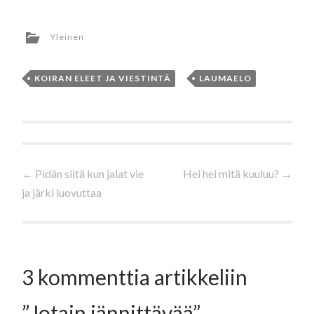
Yleinen
KOIRAN ELEET JA VIESTINTÄ
,
LAUMAELO
Artikkelien
←
Pidän siitä kun jalat vie
Hei hei mitä kuuluu?
→
ja järki luovuttaa
selaus
3 kommenttia artikkeliin
”
Jotain jännittävää
”