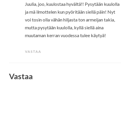
Juulia, joo, kuulostaa hyvältä!! Pysytään kuulolla
ja mä ilmottelen kun pyöritään siellä päin! Nyt
voi tosin olla vähän hiljasta ton armeijan takia,
mutta pysytään kuulolla, kyllä siellä aina
muutaman kerran vuodessa tulee käytyä!
VASTAA
Vastaa