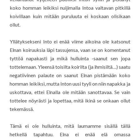
koko homman leikiksi nuijimalla Intoa valtavan pitkillä
koivillaan kuin mitään puruluuta ei koskaan olisikaan
ollut.
Yllätyksekseni Into ei enää viime aikoina ole katsonut
Elnan koiruuksia läpi tassujensa, vaan se on komentanut
tyttöä napakasti ja mikä hulluinta -saanut sen jopa
tottelemaan. Yleensä toisilta koirilta (ja ihmisiltä…) saatu
negatiivinen palaute on saanut Elnan pistämään koko
homman leikiksi, mutta Inton uusi tyyli on niin napakka ja
uskottava, ettei Elnalla ole mitään sanottavaa. Se vain
tottelee nöyrästi ja lopettaa, mitä ikinä se onkaan ollut
tekemässä.
Tämä ei ole hulluinta, mitä laumamme sisällä tällä
hetkellä tapahtuu. Elna ei enää elä omassa