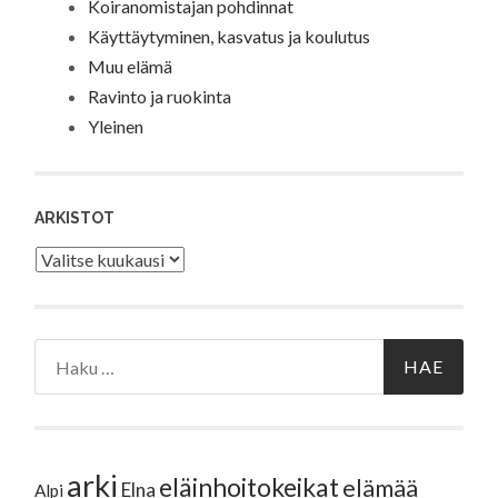
Koiranomistajan pohdinnat
Käyttäytyminen, kasvatus ja koulutus
Muu elämä
Ravinto ja ruokinta
Yleinen
ARKISTOT
Arkistot
Haku:
arki
eläinhoitokeikat
elämää
Elna
Alpi