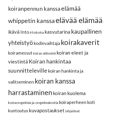
elämää
koiranpennun kanssa
elävää elämää
whippetin kanssa
kaupallinen
ikävä
kasvutarina
Into
irtokoira
koirakaverit
yhteistyö
kodinvaihtaja
koiran eleet ja
koiramessut
koiran aktivointi
Koiran hankintaa
viestintä
suunnitteleville
koiran hankinta ja
koiran kanssa
valitseminen
harrastaminen
koiran kuolema
koiraperheen koti
koiraongelmia ja ongelmakoiria
kuvapostaukset
kuntoutus
lahjaideat