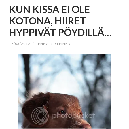
SISÄLTÖÖN
KUN KISSA EI OLE
KOTONA, HIIRET
HYPPIVÄT PÖYDILLÄ…
17/03/2012
/
JENNA
/
YLEINEN