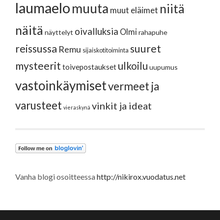
laumaelo
muuta
niitä
muut eläimet
näitä
oivalluksia
Olmi
näyttelyt
rahapuhe
reissussa
suuret
Remu
sijaiskotitoiminta
mysteerit
ulkoilu
toivepostaukset
uupumus
vastoinkäymiset
vermeet ja
varusteet
vinkit ja ideat
vieraskynä
Vanha blogi osoitteessa
http://nikirox.vuodatus.net