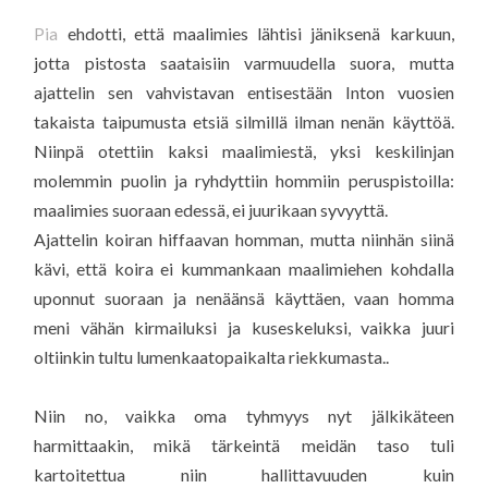
Pia
ehdotti, että maalimies lähtisi jäniksenä karkuun,
jotta pistosta saataisiin varmuudella suora, mutta
ajattelin sen vahvistavan entisestään Inton vuosien
takaista taipumusta etsiä silmillä ilman nenän käyttöä.
Niinpä otettiin kaksi maalimiestä, yksi keskilinjan
molemmin puolin ja ryhdyttiin hommiin peruspistoilla:
maalimies suoraan edessä, ei juurikaan syvyyttä.
Ajattelin koiran hiffaavan homman, mutta niinhän siinä
kävi, että koira ei kummankaan maalimiehen kohdalla
uponnut suoraan ja nenäänsä käyttäen, vaan homma
meni vähän kirmailuksi ja kuseskeluksi, vaikka juuri
oltiinkin tultu lumenkaatopaikalta riekkumasta..
Niin no, vaikka oma tyhmyys nyt jälkikäteen
harmittaakin, mikä tärkeintä meidän taso tuli
kartoitettua niin hallittavuuden kuin