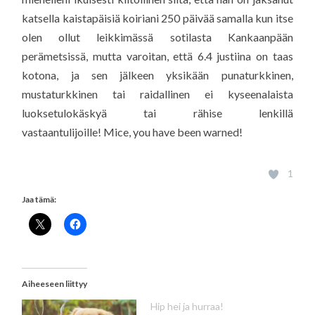
katsella kaistapäisiä koiriani 250 päivää samalla kun itse
olen ollut leikkimässä sotilasta Kankaanpään
perämetsissä, mutta varoitan, että 6.4 justiina on taas
kotona, ja sen jälkeen yksikään punaturkkinen,
mustaturkkinen tai raidallinen ei kyseenalaista
luoksetulokäskyä tai rähise lenkillä
vastaantulijoille! Mice, you have been warned!
1
Jaa tämä:
Aiheeseen liittyy
Hip hei ja hurraa!