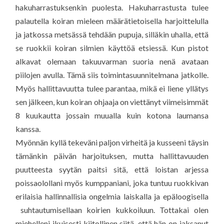
hakuharrastuksenkin puolesta. Hakuharrastusta tulee
palautella koiran mieleen määrätietoisella harjoittelulla
ja jatkossa metsässä tehdään pupuja, silläkin uhalla, että
se ruokkii koiran silmien käyttöä etsiessä. Kun pistot
alkavat olemaan takuuvarman suoria nenä avataan
piilojen avulla. Tämä siis toimintasuunnitelmana jatkolle.
Myös hallittavuutta tulee parantaa, mikä ei liene yllätys
sen jälkeen, kun koiran ohjaaja on viettänyt viimeisimmät
8 kuukautta jossain muualla kuin kotona laumansa
kanssa.
Myönnän kyllä tekeväni paljon virheitä ja kusseeni täysin
tämänkin päivän harjoituksen, mutta hallittavuuden
puutteesta syytän paitsi sitä, että loistan arjessa
poissaolollani myös kumppaniani, joka tuntuu ruokkivan
erilaisia hallinnallisia ongelmia laiskalla ja epäloogisella
suhtautumisellaan koirien kukkoiluun. Tottakai olen
miehelleni ikuisesti kiitollinen siitä, että hän on jaksanut