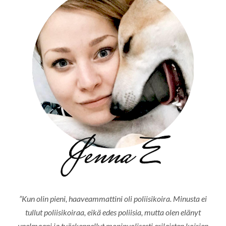
”Kun olin pieni, haaveammattini oli poliisikoira. Minusta ei
tullut poliisikoiraa, eikä edes poliisia, mutta olen elänyt
unelmaani ja työskennellyt monipuolisesti erilaisten koirien