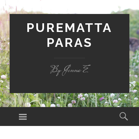
PUREMATTA
PARAS
By Jenna E
Valikko
Hak
SIIRRY