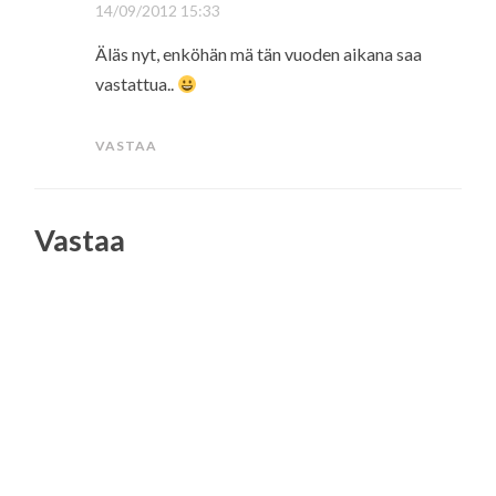
14/09/2012 15:33
Äläs nyt, enköhän mä tän vuoden aikana saa
vastattua..
VASTAA
Vastaa