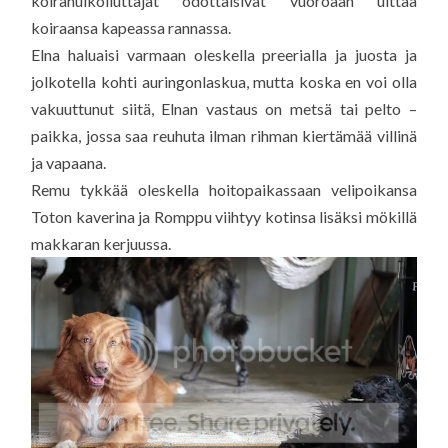
koiranulkoiluttajat odottaisivat vuoroaan uittaa
koiraansa kapeassa rannassa.
Elna haluaisi varmaan oleskella preerialla ja juosta ja
jolkotella kohti auringonlaskua, mutta koska en voi olla
vakuuttunut siitä, Elnan vastaus on metsä tai pelto –
paikka, jossa saa reuhuta ilman rihman kiertämää villinä
ja vapaana.
Remu tykkää oleskella hoitopaikassaan velipoikansa
Toton kaverina ja Romppu viihtyy kotinsa lisäksi mökillä
makkaran kerjuussa.