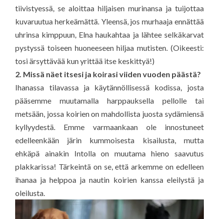
tiivistyessä, se aloittaa hiljaisen murinansa ja tuijottaa
kuvaruutua herkeämättä. Yleensä, jos murhaaja ennättää
uhrinsa kimppuun, Elna haukahtaa ja lähtee selkäkarvat
pystyssä toiseen huoneeseen hiljaa mutisten. (Oikeesti:
tosi ärsyttävää kun yrittää itse keskittyä!)
2. Missä näet itsesi ja koirasi viiden vuoden päästä?
Ihanassa tilavassa ja käytännöllisessä kodissa, josta
pääsemme muutamalla harppauksella pellolle tai
metsään, jossa koirien on mahdollista juosta sydämiensä
kyllyydestä. Emme varmaankaan ole innostuneet
edelleenkään järin kummoisesta kisailusta, mutta
ehkäpä ainakin Intolla on muutama hieno saavutus
plakkarissa! Tärkeintä on se, että arkemme on edelleen
ihanaa ja helppoa ja nautin koirien kanssa eleilystä ja
oleilusta.