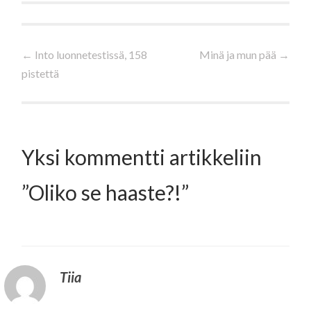
Artikkelien
←
Into luonnetestissä, 158
Minä ja mun pää
→
pistettä
selaus
Yksi kommentti artikkeliin
”
Oliko se haaste?!
”
Tiia