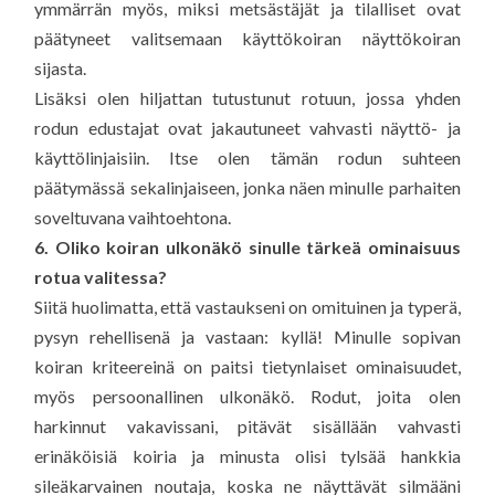
ymmärrän myös, miksi metsästäjät ja tilalliset ovat
päätyneet valitsemaan käyttökoiran näyttökoiran
sijasta.
Lisäksi olen hiljattan tutustunut rotuun, jossa yhden
rodun edustajat ovat jakautuneet vahvasti näyttö- ja
käyttölinjaisiin. Itse olen tämän rodun suhteen
päätymässä sekalinjaiseen, jonka näen minulle parhaiten
soveltuvana vaihtoehtona.
6. Oliko koiran ulkonäkö sinulle tärkeä ominaisuus
rotua valitessa?
Siitä huolimatta, että vastaukseni on omituinen ja typerä,
pysyn rehellisenä ja vastaan: kyllä! Minulle sopivan
koiran kriteereinä on paitsi tietynlaiset ominaisuudet,
myös persoonallinen ulkonäkö. Rodut, joita olen
harkinnut vakavissani, pitävät sisällään vahvasti
erinäköisiä koiria ja minusta olisi tylsää hankkia
sileäkarvainen noutaja, koska ne näyttävät silmääni