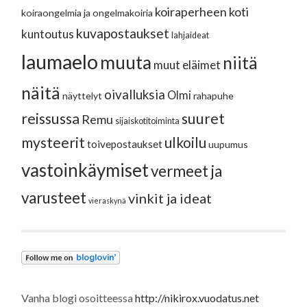
koiraperheen koti
koiraongelmia ja ongelmakoiria
kuvapostaukset
kuntoutus
lahjaideat
laumaelo
muuta
niitä
muut eläimet
näitä
oivalluksia
Olmi
näyttelyt
rahapuhe
reissussa
suuret
Remu
sijaiskotitoiminta
mysteerit
ulkoilu
toivepostaukset
uupumus
vastoinkäymiset
vermeet ja
varusteet
vinkit ja ideat
vieraskynä
Vanha blogi osoitteessa
http://nikirox.vuodatus.net