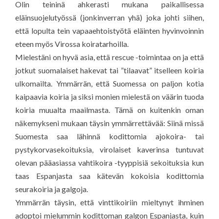
Olin teininä ahkerasti mukana paikallisessa
eläinsuojelutyössä (jonkinverran yhä) joka johti siihen,
että lopulta tein vapaaehtoistyötä eläinten hyvinvoinnin
eteen myös Virossa koiratarhoilla.
Mielestäni on hyvä asia, että rescue -toimintaa on ja että
jotkut suomalaiset hakevat tai ”tilaavat” itselleen koiria
ulkomailta. Ymmärrän, että Suomessa on paljon kotia
kaipaavia koiria ja siksi monien mielestä on väärin tuoda
koiria muualta maailmasta. Tämä on kuitenkin oman
näkemykseni mukaan täysin ymmärrettävää: Siinä missä
Suomesta saa lähinnä kodittomia ajokoira- tai
pystykorvasekoituksia, virolaiset kaverinsa tuntuvat
olevan pääasiassa vahtikoira -tyyppisiä sekoituksia kun
taas Espanjasta saa kätevän kokoisia kodittomia
seurakoiria ja galgoja.
Ymmärrän täysin, että vinttikoiriin mieltynyt ihminen
adoptoi mielummin kodittoman galgon Espanjasta, kuin