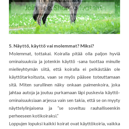
5. Näyttö, käyttö vai molemmat? Miksi?
Molemmat, tottakai. Koiralla pitää olla paljon hyviä
ominaisuuksia ja jotenkin käyttö -sana tuottaa minulle
mielleyhtymän siitä, että koiralla ei pelkästään ole
käyttötarkoitusta, vaan se myös pääsee toteuttamaan
sitä. Miten surullinen näky onkaan paimenkoira, joka
jahtaa autoja ja joutuu purkamaan läpi puskevia käyttö-
ominaisuuksiaan arjessa vain sen takia, että se on myyty
näyttelylinjaisena ja ”se soveltuu rauhalliseenkin
perheeseen kotikoiraksi.”
Loppujen lopuksi kaikki koirat ovat käyttökoiria, vaikka