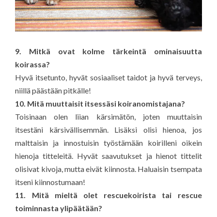
9. Mitkä ovat kolme tärkeintä ominaisuutta
koirassa?
Hyvä itsetunto, hyvät sosiaaliset taidot ja hyvä terveys,
niillä päästään pitkälle!
10. Mitä muuttaisit itsessäsi koiranomistajana?
Toisinaan olen liian kärsimätön, joten muuttaisin
itsestäni kärsivällisemmän. Lisäksi olisi hienoa, jos
malttaisin ja innostuisin työstämään koirilleni oikein
hienoja titteleitä. Hyvät saavutukset ja hienot tittelit
olisivat kivoja, mutta eivät kiinnosta. Haluaisin tsempata
itseni kiinnostumaan!
11. Mitä mieltä olet rescuekoirista tai rescue
toiminnasta ylipäätään?