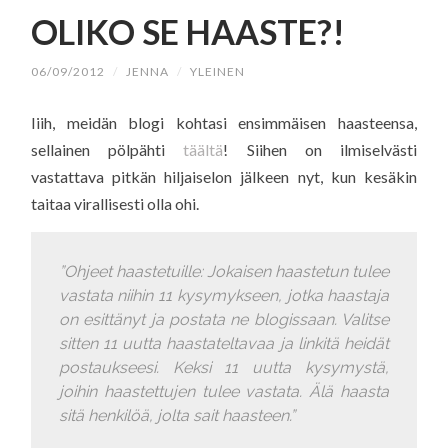
SISÄLTÖÖN
OLIKO SE HAASTE?!
06/09/2012
/
JENNA
/
YLEINEN
Iiih, meidän blogi kohtasi ensimmäisen haasteensa,
sellainen pölpähti
täältä
! Siihen on ilmiselvästi
vastattava pitkän hiljaiselon jälkeen nyt, kun kesäkin
taitaa virallisesti olla ohi.
”Ohjeet haastetuille: Jokaisen haastetun tulee
vastata niihin 11 kysymykseen, jotka haastaja
on esittänyt ja postata ne blogissaan. Valitse
sitten 11 uutta haastateltavaa ja linkitä heidät
postaukseesi. Keksi 11 uutta kysymystä,
joihin haastettujen tulee vastata. Älä haasta
sitä henkilöä, jolta sait haasteen.”