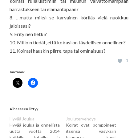
koirasi rullaluistimiin tai muuhun vaivattomampaan
harrastukseen tai elämäntapaan?
8. …mutta miksi se karvainen köriläs vielä nuokkuu
jaloissasi?
9. Erityinen hetki?
10. Milloin tiedät, että koirasi on täydellisen onnellinen?
11. Koirasi hauskin piirre, tapa tai ominaisuus?
1
Jaa tämä:
Aiheeseen liittyy
Hyvää Joulua
Joulutervehdys
Hyvää joulua ja onnellista
Koirat ovat pomppineet
uutta vuotta 2014
itsensä väsyksiin
kaikkille tutuille ja
hangessa, kanit