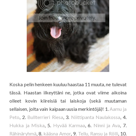
Koska pelin henkeen kuuluu haastaa 11 muuta, ne tulevat
tässä. Haastan ilkeyttäni ne, jotka ovat viime aikoina
olleet kovin kiireisiä tai laiskoja (sekä muutaman
sellaisen, jolta vain kaipaan uusia merkintöjä)! 1.
Aamu ja
Peto
, 2.
Bullterrieri Riesa
, 3.
Niittipanta Naulakossa
, 4.
Hukka ja Miska
, 5.
Hyvää Karmaa
, 6.
Ninni ja Ava
, 7.
Rähinäryhmä
, 8.
kääsna Amor
, 9.
Tellu, Ransu ja Rölli
, 10.