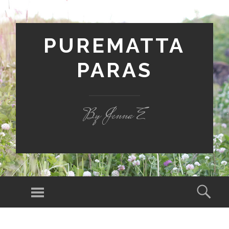
PUREMATTA
PARAS
By Jenna E
Valikko
Hak
SIIRRY