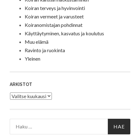
Koiran terveys ja hyvinvointi
Koiran vermeet ja varusteet
Koiranomistajan pohdinnat
Käyttäytyminen, kasvatus ja koulutus
Muu elämä
Ravinto ja ruokinta
Yleinen
ARKISTOT
Arkistot
Haku: