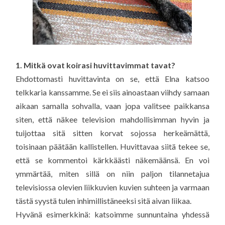
1. Mitkä ovat koirasi huvittavimmat tavat?
Ehdottomasti huvittavinta on se, että Elna katsoo
telkkaria kanssamme. Se ei siis ainoastaan viihdy samaan
aikaan samalla sohvalla, vaan jopa valitsee paikkansa
siten, että näkee television mahdollisimman hyvin ja
tuijottaa sitä sitten korvat sojossa herkeämättä,
toisinaan päätään kallistellen. Huvittavaa siitä tekee se,
että se kommentoi kärkkäästi näkemäänsä. En voi
ymmärtää, miten sillä on niin paljon tilannetajua
televisiossa olevien liikkuvien kuvien suhteen ja varmaan
tästä syystä tulen inhimillistäneeksi sitä aivan liikaa.
Hyvänä esimerkkinä: katsoimme sunnuntaina yhdessä