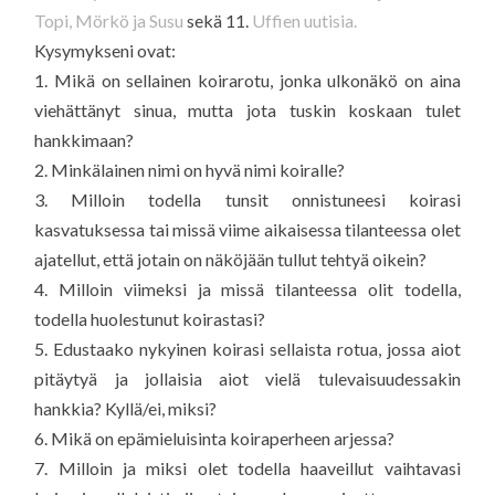
Topi, Mörkö ja Susu
sekä 11.
Uffien uutisia.
Kysymykseni ovat:
1. Mikä on sellainen koirarotu, jonka ulkonäkö on aina
viehättänyt sinua, mutta jota tuskin koskaan tulet
hankkimaan?
2. Minkälainen nimi on hyvä nimi koiralle?
3. Milloin todella tunsit onnistuneesi koirasi
kasvatuksessa tai missä viime aikaisessa tilanteessa olet
ajatellut, että jotain on näköjään tullut tehtyä oikein?
4. Milloin viimeksi ja missä tilanteessa olit todella,
todella huolestunut koirastasi?
5. Edustaako nykyinen koirasi sellaista rotua, jossa aiot
pitäytyä ja jollaisia aiot vielä tulevaisuudessakin
hankkia? Kyllä/ei, miksi?
6. Mikä on epämieluisinta koiraperheen arjessa?
7. Milloin ja miksi olet todella haaveillut vaihtavasi