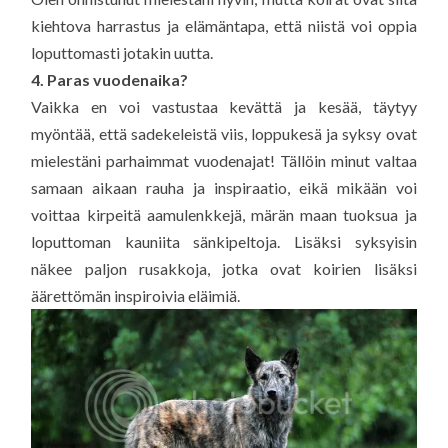
kiehtova harrastus ja elämäntapa, että niistä voi oppia
loputtomasti jotakin uutta.
4. Paras vuodenaika?
Vaikka en voi vastustaa kevättä ja kesää, täytyy
myöntää, että sadekeleistä viis, loppukesä ja syksy ovat
mielestäni parhaimmat vuodenajat! Tällöin minut valtaa
samaan aikaan rauha ja inspiraatio, eikä mikään voi
voittaa kirpeitä aamulenkkejä, märän maan tuoksua ja
loputtoman kauniita sänkipeltoja. Lisäksi syksyisin
näkee paljon rusakkoja, jotka ovat koirien lisäksi
äärettömän inspiroivia eläimiä.