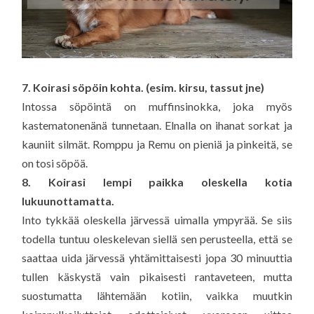
7. Koirasi söpöin kohta. (esim. kirsu, tassut jne)
Intossa söpöintä on muffinsinokka, joka myös
kastematonenänä tunnetaan. Elnalla on ihanat sorkat ja
kauniit silmät. Romppu ja Remu on pieniä ja pinkeitä, se
on tosi söpöä.
8. Koirasi lempi paikka oleskella kotia
lukuunottamatta.
Into tykkää oleskella järvessä uimalla ympyrää. Se siis
todella tuntuu oleskelevan siellä sen perusteella, että se
saattaa uida järvessä yhtämittaisesti jopa 30 minuuttia
tullen käskystä vain pikaisesti rantaveteen, mutta
suostumatta lähtemään kotiin, vaikka muutkin