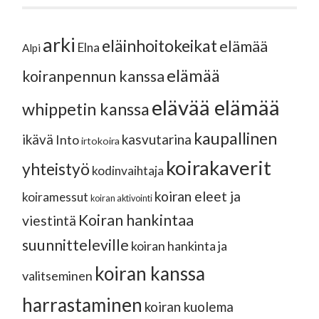
arki
eläinhoitokeikat
elämää
Elna
Alpi
elämää
koiranpennun kanssa
elävää elämää
whippetin kanssa
kaupallinen
ikävä
kasvutarina
Into
irtokoira
koirakaverit
yhteistyö
kodinvaihtaja
koiran eleet ja
koiramessut
koiran aktivointi
Koiran hankintaa
viestintä
suunnitteleville
koiran hankinta ja
koiran kanssa
valitseminen
harrastaminen
koiran kuolema