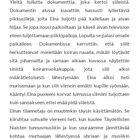
Yleltä tullutta dokumenttia, joka kertoi siileistä.
Dokumentin alussa kuvattiin hassusti lyllertäviä
pikkusiilejä, joita Elna tuijotti pää kallellaan ja aivan
hiljaa. Se jopa nousi paikoiltaan ja käveli aivan television
eteen tuijottamaan piikkipalloja. Lopulta se palasi omalle
paikalleen. Dokumentissa kerrottiin, että siilit
herkuttelevat mielellään koiran ruualla, mikäli löytävät
sitä pihamailta ja samaan aikaan kuvassa näytettiin
sinistä koiranruokakuppia, jota siili alkoi
määrätietoisesti lähestymään. Elna alkoi heti
murisemaan ja kun siili viimein ennätti kupille syömään,
kääntyi Elna puoleeni korvat luimussa silmiini tuijottaen
kuin sanoakseen, ettei enää pidä siileistä.
Elnan tilannetaju on muutenkin täysin käsittämätön. Se
kiiruhtaa sohvalle viereeni heti, kun kuulee Täydellisten
Naisten tunnusmusiikin ja kun seuraamme jännittävää
kohtaa murhaajan lähestyessä uhriaan ja musiikin