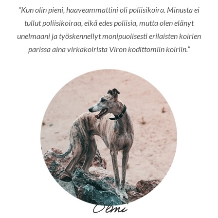
”Kun olin pieni, haaveammattini oli poliisikoira. Minusta ei
tullut poliisikoiraa, eikä edes poliisia, mutta olen elänyt
unelmaani ja työskennellyt monipuolisesti erilaisten koirien
parissa aina virkakoirista Viron kodittomiin koiriin.”