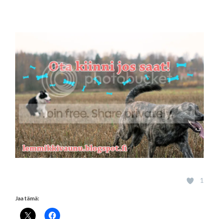
SISÄLTÖÖN
1
Jaa tämä: