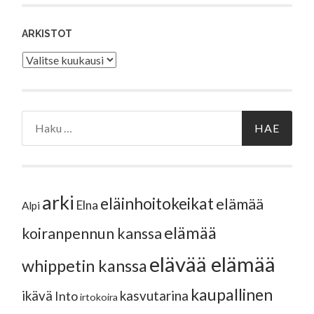
ARKISTOT
Arkistot
Haku:
arki
eläinhoitokeikat
elämää
Elna
Alpi
elämää
koiranpennun kanssa
elävää elämää
whippetin kanssa
kaupallinen
ikävä
kasvutarina
Into
irtokoira