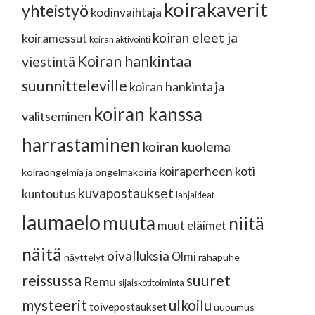
koirakaverit
yhteistyö
kodinvaihtaja
koiran eleet ja
koiramessut
koiran aktivointi
Koiran hankintaa
viestintä
suunnitteleville
koiran hankinta ja
koiran kanssa
valitseminen
harrastaminen
koiran kuolema
koiraperheen koti
koiraongelmia ja ongelmakoiria
kuvapostaukset
kuntoutus
lahjaideat
laumaelo
muuta
niitä
muut eläimet
näitä
oivalluksia
Olmi
näyttelyt
rahapuhe
reissussa
suuret
Remu
sijaiskotitoiminta
mysteerit
ulkoilu
toivepostaukset
uupumus