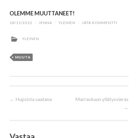
OLEMME MUUTTANEET!
18/11/2012
/
JENNA
/
YLEINEN
/
JÄTÄ KOMMENTTI
YLEINEN
MUUTA
Artikkelien
←
Hupsista saatana
Marraskuun yllätysvieras
→
selaus
Vastaa