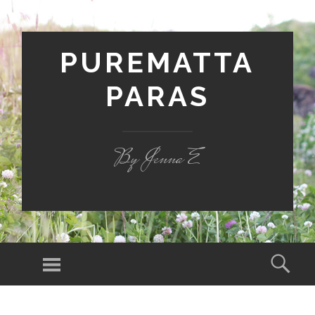
PUREMATTA
PARAS
By Jenna E
Valikko
Hak
SIIRRY