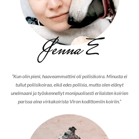
”Kun olin pieni, haaveammattini oli poliisikoira. Minusta ei
tullut poliisikoiraa, eikä edes poliisia, mutta olen elänyt
unelmaani ja työskennellyt monipuolisesti erilaisten koirien
parissa aina virkakoirista Viron kodittomiin koiriin.”