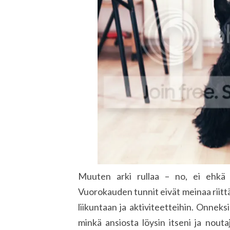
Muuten arki rullaa – no, ei ehkä t
Vuorokauden tunnit eivät meinaa riittä
liikuntaan ja aktiviteetteihin. Onnek
minkä ansiosta löysin itseni ja nout