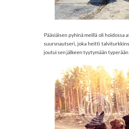
Pääsiäisen pyhinä meillä oli hoidossa a
suursnautseri, joka heitti talviturkki
joutui sen jälkeen tyytymään typerään 