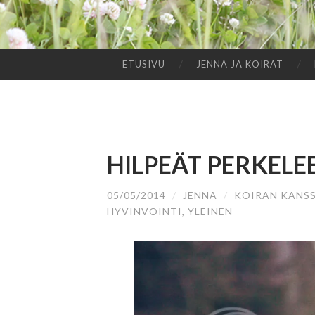
ETUSIVU
JENNA JA KOIRAT
SIIRRY
SISÄLTÖÖN
HILPEÄT PERKELE
05/05/2014
/
JENNA
/
KOIRAN KANS
HYVINVOINTI
,
YLEINEN