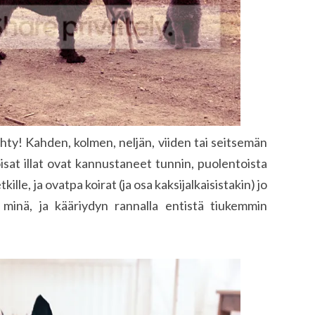
hty! Kahden, kolmen, neljän, viiden tai seitsemän
oisat illat ovat kannustaneet tunnin, puolentoista
ille, ja ovatpa koirat (ja osa kaksijalkaisistakin) jo
minä, ja kääriydyn rannalla entistä tiukemmin