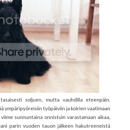
asaisesti soljuen, mutta vauhdilla eteenpäin.
ä ympäripyöreisiin työpäiviin ja koirien vaatimaan
si viime sunnuntaina onnistuin varastamaan aikaa,
ajani parin vuoden tauon jälkeen hakutreeneistä