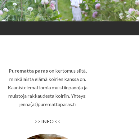
Purematta paras
on kertomus siitä,
minkälaista elämä koirien kanssa on.
Kaunistelemattomia muistiinpanoja ja
muistoja rakkaudesta koiriin. Yhteys:
jenna(at)puremattaparas.fi
>>
INFO
<<