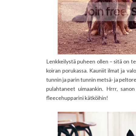
Lenkkeilystä puheen ollen – sitä on te
koiran porukassa. Kauniit ilmat ja val
tunnin ja parin tunnin metsä- ja peltoretk
pulahtaneet uimaankin. Hrrr, sanon 
fleecehupparini kätköihin!