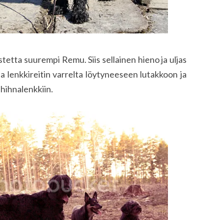
stetta suurempi Remu. Siis sellainen hieno ja uljas
nsa lenkkireitin varrelta löytyneeseen lutakkoon ja
hihnalenkkiin.