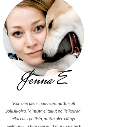
”Kun olin pieni, haaveammattini oli
poliisikoira. Minusta ei tullut poliisikoiraa,
eikä edes poliisia, mutta olen elänyt
unelmaani ja työskennellyt monipuolisesti