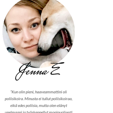
”Kun olin pieni, haaveammattini oli
poliisikoira. Minusta ei tullut poliisikoiraa,
eikä edes poliisia, mutta olen elänyt
unelmaani ja työskennellyt monipuolisesti