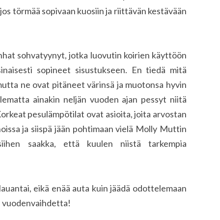
 jos törmää sopivaan kuosiin ja riittävän kestävään
vanhat sohvatyynyt, jotka luovutin koirien käyttöön
inaisesti sopineet sisustukseen. En tiedä mitä
 mutta ne ovat pitäneet värinsä ja muotonsa hyvin
elematta ainakin neljän vuoden ajan pessyt niitä
Korkeat pesulämpötilat ovat asioita, joita arvostan
oissa ja siispä jään pohtimaan vielä Molly Muttin
 siihen saakka, että kuulen niistä tarkempia
auantai, eikä enää auta kuin jäädä odottelemaan
a vuodenvaihdetta!