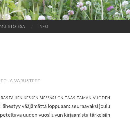
MUISTOISSA
INFO
ET JA VARUSTEET
rrastajien kesken
messari
on taas tämän vuoden
i lähestyy vääjämättä loppuaan: seuraavaksi joulu
opeteltava uuden vuosiluvun kirjaamista tärkeisiin