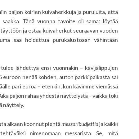
n paljon koirien kuivaherkkuja ja puruluita, että
un saakka. Tänä vuonna tavoite oli sama: löytää
 täyttöön ja ostaa kuivaherkut seuraavan vuoden
alauma saa hoidettua purukalustoaan vähintään
le tulee lähdettyä ensi vuonnakin – kävijälippujen
5 euroon nenää kohden, auton parkkipaikasta sai
 päälle pari euroa – etenkin, kun kävimme viemässä
ka paljon rahaa yhdestä näyttelystä – vaikka toki
ä näyttely.
sta alkaen koonnut pientä
messaribudjettia
ja kaikki
 tehtäväksi nimenomaan messarista. Se, mitä