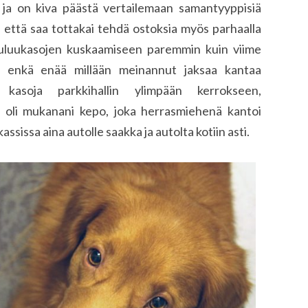
a, ja on kiva päästä vertailemaan samantyyppisiä
, että saa tottakai tehdä ostoksia myös parhaalla
uruluukasojen kuskaamiseen paremmin kuin viime
t, enkä enää millään meinannut jaksaa kantaa
 kasoja parkkihallin ylimpään kerrokseen,
la oli mukanani kepo, joka herrasmiehenä kantoi
sissa aina autolle saakka ja autolta kotiin asti.