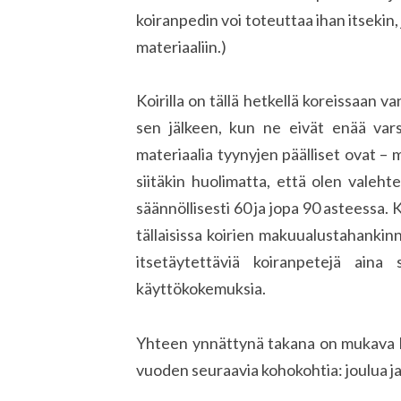
koiranpedin voi toteuttaa ihan itsekin,
materiaaliin.)
Koirilla on tällä hetkellä koreissaan 
sen jälkeen, kun ne eivät enää vars
materiaalia tyynyjen päälliset ovat –
siitäkin huolimatta, että olen valeht
säännöllisesti 60 ja jopa 90 asteessa. 
tällaisissa koirien makuualustahankinn
itsetäytettäviä koiranpetejä aina
käyttökokemuksia.
Yhteen ynnättynä takana on mukava l
vuoden seuraavia kohokohtia: joulua j