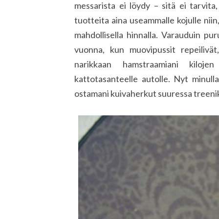
messarista ei löydy – sitä ei tarvit
tuotteita aina useammalle kojulle niin
mahdollisella hinnalla. Varauduin p
vuonna, kun muovipussit repeilivä
narikkaan hamstraamiani kilojen
kattotasanteelle autolle. Nyt minul
ostamani kuivaherkut suuressa treenikas