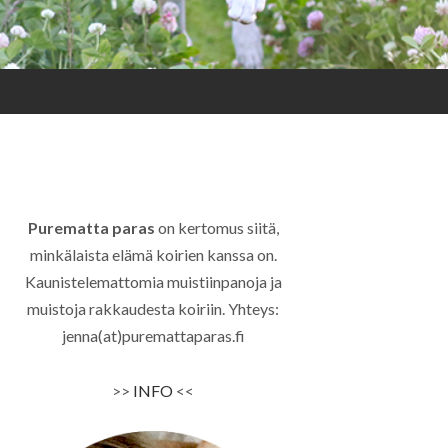
Purematta paras
on kertomus siitä,
minkälaista elämä koirien kanssa on.
Kaunistelemattomia muistiinpanoja ja
muistoja rakkaudesta koiriin. Yhteys:
jenna(at)puremattaparas.fi
>>
INFO
<<