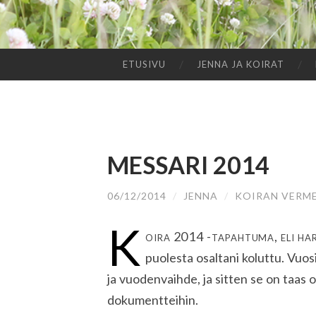
ETUSIVU
JENNA JA KOIRAT
SIIRRY
SISÄLTÖÖN
MESSARI 2014
06/12/2014
/
JENNA
/
KOIRAN VERME
K
oira 2014 -tapahtuma, eli ha
puolesta osaltani koluttu. Vuos
ja vuodenvaihde, ja sitten se on taas 
dokumentteihin.