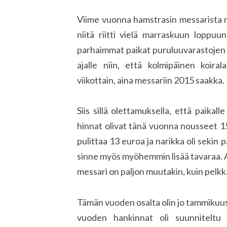
Viime vuonna hamstrasin messarista nii
niitä riitti vielä marraskuun loppu
parhaimmat paikat puruluuvarastojen
ajalle niin, että kolmipäinen koir
viikottain, aina messariin 2015 saakka.
Siis sillä olettamuksella, että paikal
hinnat olivat tänä vuonna nousseet 1
pulittaa 13 euroa ja narikka oli sekin
sinne myös myöhemmin lisää tavaraa. Ai
messari on paljon muutakin, kuin pelkk
Tämän vuoden osalta olin jo tammikuu
vuoden hankinnat oli suunniteltu