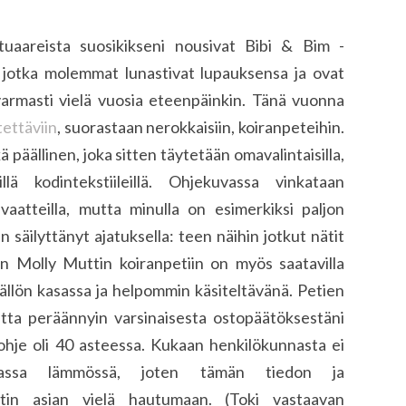
uaareista suosikikseni nousivat Bibi & Bim -
i, jotka molemmat lunastivat lupauksensa ja ovat
varmasti vielä vuosia eteenpäinkin. Tänä vuonna
tettäviin
, suorastaan nerokkaisiin, koiranpeteihin.
 päällinen, joka sitten täytetään omavalintaisilla,
llä kodintekstiileillä. Ohjekuvassa vinkataan
vaatteilla, mutta minulla on esimerkiksi paljon
en säilyttänyt ajatuksella: teen näihin jotkut nätit
hän Molly Muttin koiranpetiin on myös saatavilla
sällön kasassa ja helpommin käsiteltävänä. Petien
mutta peräännyin varsinaisesta ostopäätöksestäni
ohje oli 40 asteessa. Kukaan henkilökunnasta ei
massa lämmössä, joten tämän tiedon ja
ätin asian vielä hautumaan. (Toki vastaavan