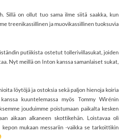
. Sillä on ollut tuo sama ilme siitä saakka, kun
 treenikassillinen ja muovikassillinen tuoksuvia
tändin putiikista ostetut tollerivillasukat, joiden
taa. Nyt meillä on Inton kanssa samanlaiset sukat,
ioita löytöjä ja ostoksia sekä paljon hienoja koiria
on kanssa kuuntelemassa myös Tommy Wirénin
väksemme jouduimme poistumaan paikalta kesken
n aikaan alkaneen skottikehän. Loistavaa oli
ä kepon mukaan messariin -vaikka se tarkoittikin