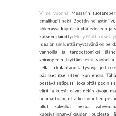
Viime vuonna
Messarin tuoterepert
emalikupit sekä Boettin heijastinliiv
ahkerassa käytössä yhä edelleen ja 
katseeni kiinittyi
Molly Muttin itsetäy
Idea on siinä, että myytävänä on pelkkä
vanhoilla ja tarpeettomiksi jäänei
koiranpedin täyttämisestä vanhoilla 
sellaisia kulahtaneita tyynyjä, joita ol
päälliset itse sitten, kun ehdin. Tä
pestävä sisäpussi, joka pitää pedin si
värit ja kuosit olivat nekin kivoja, 
huomattuani, että koiranpetien pesu
ollut kokeillut pesua vahvem
kuosivalinnanvaikeuden puolesta j