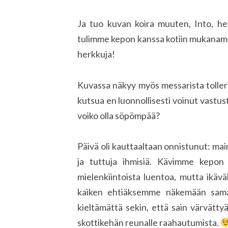
Ja tuo kuvan koira muuten, Into, heh
tulimme kepon kanssa kotiin mukanamme
herkkuja!
Kuvassa näkyy myös messarista tolleris
kutsua en luonnollisesti voinut vastus
voiko olla söpömpää?
Päivä oli kauttaaltaan onnistunut: main
ja tuttuja ihmisiä. Kävimme kep
mielenkiintoista luentoa, mutta ikä
kaiken ehtiäksemme näkemään samaa
kieltämättä sekin, että sain värvätty
skottikehän reunalle raahautumista.