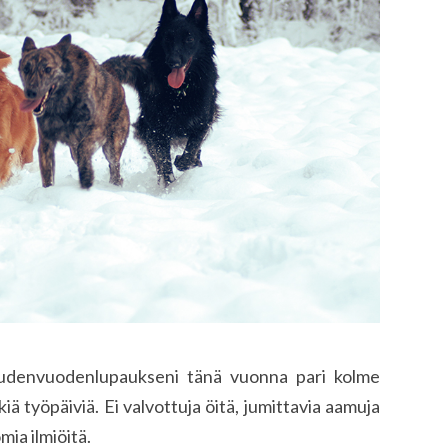
 uudenvuodenlupaukseni tänä vuonna pari kolme
iä työpäiviä. Ei valvottuja öitä, jumittavia aamuja
ia ilmiöitä.