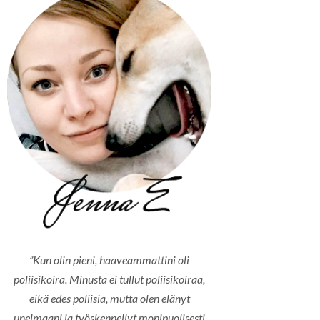
”Kun olin pieni, haaveammattini oli
poliisikoira. Minusta ei tullut poliisikoiraa,
eikä edes poliisia, mutta olen elänyt
unelmaani ja työskennellyt monipuolisesti