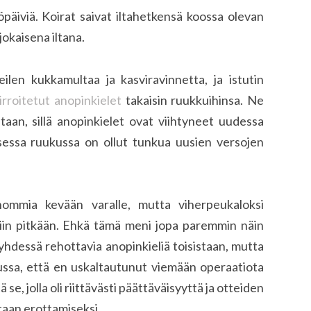
yöpäiviä. Koirat saivat iltahetkensä koossa olevan
jokaisena iltana.
eilen kukkamultaa ja kasviravinnetta, ja istutin
irroitetut anopinkielet
takaisin ruukkuihinsa. Ne
staan, sillä anopinkielet ovat viihtyneet uudessa
sessa ruukussa on ollut tunkua uusien versojen
shommia kevään varalle, mutta viherpeukaloksi
niin pitkään. Ehkä tämä meni jopa paremmin näin
a yhdessä rehottavia anopinkieliä toisistaan, mutta
lmussa, että en uskaltautunut viemään operaatiota
se, jolla oli riittävästi päättäväisyyttä ja otteiden
taan erottamiseksi.