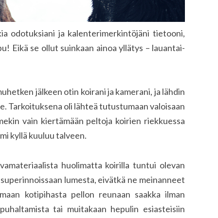
kia odotuksiani ja kalenterimerkintöjäni tietooni,
u! Eikä se ollut suinkaan ainoa yllätys – lauantai-
hetken jälkeen otin koirani ja kamerani, ja lähdin
lle. Tarkoituksena oli lähteä tutustumaan valoisaan
ekin vain kiertämään peltoja koirien riekkuessa
mi kyllä kuuluu talveen.
amateriaalista huolimatta koirilla tuntui olevan
an superinnoissaan lumesta, eivätkä ne meinanneet
maan kotipihasta pellon reunaan saakka ilman
puhaltamista tai muitakaan hepulin esiasteisiin