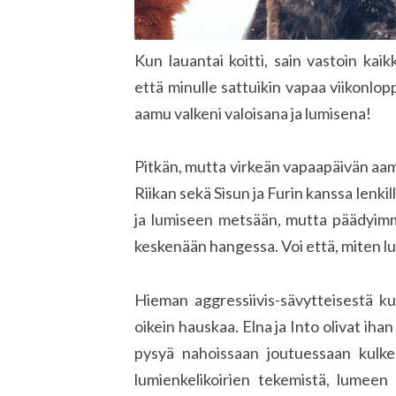
Kun lauantai koitti, sain vastoin kaik
että minulle sattuikin vapaa viikonlopp
aamu valkeni valoisana ja lumisena!
Pitkän, mutta virkeän vapaapäivän aamu
Riikan sekä Sisun ja Furin kanssa lenki
ja lumiseen metsään, mutta päädyimm
keskenään hangessa. Voi että, miten lu
Hieman aggressiivis-sävytteisestä kuv
oikein hauskaa. Elna ja Into olivat ih
pysyä nahoissaan joutuessaan kulke
lumienkelikoirien tekemistä, lumeen 