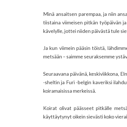
Minä ansaitsen parempaa, ja niin ansa
tiistaina viimeisen pitkän työpäivän j
kävelylle, jottei niiden päivästä tule 
Ja kun viimein pääsin töistä, lähdimm
metsään – saimme seuraksemme ystäväni
Seuraavana päivänä, keskiviikkona, Elna
-sheltin ja Furi -belgin kaveriksi ilah
koiramaisissa merkeissä.
Koirat olivat päässeet pitkälle mets
käyttäytynyt oikein sievästi koko vierai