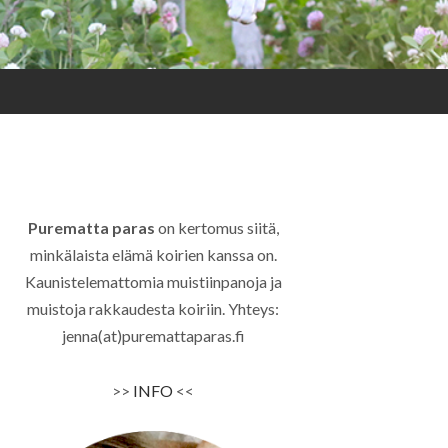
Purematta paras
on kertomus siitä,
minkälaista elämä koirien kanssa on.
Kaunistelemattomia muistiinpanoja ja
muistoja rakkaudesta koiriin. Yhteys:
jenna(at)puremattaparas.fi
>>
INFO
<<