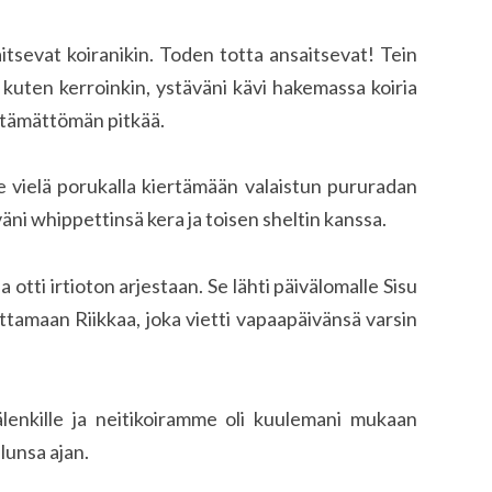
itsevat koiranikin. Toden totta ansaitsevat! Tein
a kuten kerroinkin, ystäväni kävi hakemassa koiria
sietämättömän pitkää.
e vielä porukalla kiertämään valaistun pururadan
 whippettinsä kera ja toisen sheltin kanssa.
 otti irtioton arjestaan. Se lähti päivälomalle Sisu
duttamaan Riikkaa, joka vietti vapaapäivänsä varsin
älenkille ja neitikoiramme oli kuulemani mukaan
lunsa ajan.