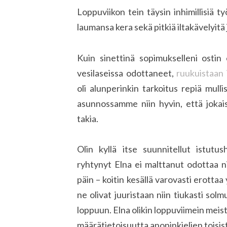
Loppuviikon tein täysin inhimillisiä t
laumansa kera sekä pitkiä iltakävelyitä 
Kuin sinettinä sopimukselleni ostin 
vesilaseissa odottaneet,
ruukuistaan 
oli alunperinkin tarkoitus repiä mulli
asunnossamme niin hyvin, että jokai
takia.
Olin kyllä itse suunnitellut istutu
ryhtynyt Elna ei malttanut odottaa 
päin – koitin kesällä varovasti erotta
ne olivat juuristaan niin tiukasti so
loppuun. Elna olikin loppuviimein meistä 
määrätietoisuutta anopinkielien toisis