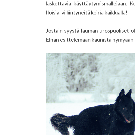
laskettavia käyttäytymismallejaan. Kun
Iloisia, villiintyneitä koiria kaikkialla!
Jostain syystä lauman urospuoliset oli
Elnan esittelemään kaunista hymyään 