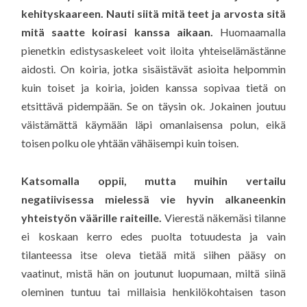
kehityskaareen. Nauti siitä mitä teet ja arvosta sitä
mitä saatte koirasi kanssa aikaan.
Huomaamalla
pienetkin edistysaskeleet voit iloita yhteiselämästänne
aidosti. On koiria, jotka sisäistävät asioita helpommin
kuin toiset ja koiria, joiden kanssa sopivaa tietä on
etsittävä pidempään. Se on täysin ok. Jokainen joutuu
väistämättä käymään läpi omanlaisensa polun, eikä
toisen polku ole yhtään vähäisempi kuin toisen.
Katsomalla oppii, mutta muihin vertailu
negatiivisessa mielessä vie hyvin alkaneenkin
yhteistyön väärille raiteille.
Vierestä näkemäsi tilanne
ei koskaan kerro edes puolta totuudesta ja vain
tilanteessa itse oleva tietää mitä siihen pääsy on
vaatinut, mistä hän on joutunut luopumaan, miltä siinä
oleminen tuntuu tai millaisia henkilökohtaisen tason