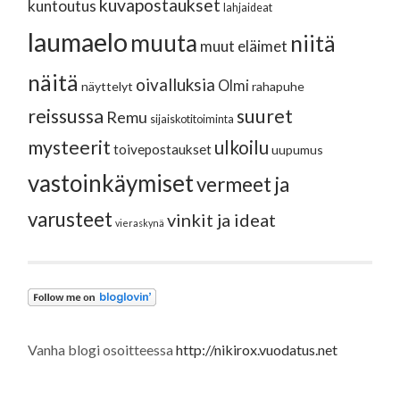
kuvapostaukset
kuntoutus
lahjaideat
laumaelo
muuta
niitä
muut eläimet
näitä
oivalluksia
Olmi
näyttelyt
rahapuhe
reissussa
suuret
Remu
sijaiskotitoiminta
mysteerit
ulkoilu
toivepostaukset
uupumus
vastoinkäymiset
vermeet ja
varusteet
vinkit ja ideat
vieraskynä
Vanha blogi osoitteessa
http://nikirox.vuodatus.net