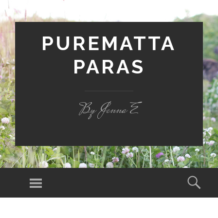
PUREMATTA
PARAS
By Jenna E
Valikko
Hak
SIIRRY