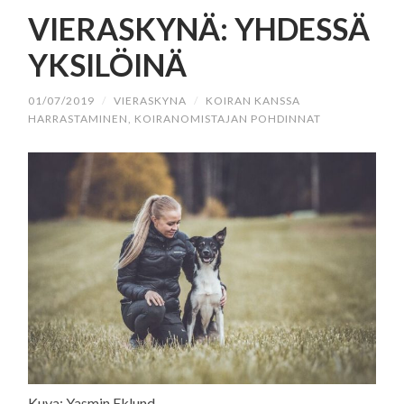
SISÄLTÖÖN
VIERASKYNÄ: YHDESSÄ
YKSILÖINÄ
01/07/2019
/
VIERASKYNA
/
KOIRAN KANSSA
HARRASTAMINEN
,
KOIRANOMISTAJAN POHDINNAT
Kuva: Yasmin Eklund