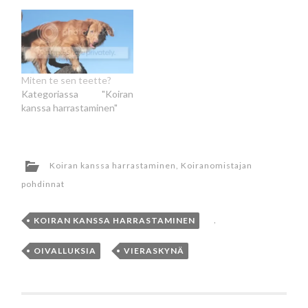
mutta lopulta sekin
saatiin sujumaan ja illan
treenejä voi sanoa jopa
onnistuneiksi. Hyvä
niin.Kentältä pikainen
käynti kotona, koiran
Miten te sen teette?
jättäminen ja vaatteiden
Kategoriassa "Koiran
vaihto, ja matkaan.
kanssa harrastaminen"
Lähdettiin sitten isän,
äidin ja Valtteri (kepon)
kanssa katsomaan…
Koiran kanssa harrastaminen
,
Koiranomistajan
pohdinnat
KOIRAN KANSSA HARRASTAMINEN
,
OIVALLUKSIA
,
VIERASKYNÄ