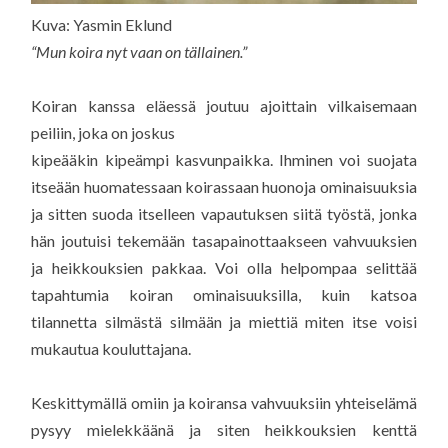
Kuva: Yasmin Eklund
“Mun koira nyt vaan on tällainen.”
Koiran kanssa eläessä joutuu ajoittain vilkaisemaan
peiliin, joka on joskus
kipeääkin kipeämpi kasvunpaikka. Ihminen voi suojata
itseään huomatessaan koirassaan huonoja ominaisuuksia
ja sitten suoda itselleen vapautuksen siitä työstä, jonka
hän joutuisi tekemään tasapainottaakseen vahvuuksien
ja heikkouksien pakkaa. Voi olla helpompaa selittää
tapahtumia koiran ominaisuuksilla, kuin katsoa
tilannetta silmästä silmään ja miettiä miten itse voisi
mukautua kouluttajana.
Keskittymällä omiin ja koiransa vahvuuksiin yhteiselämä
pysyy mielekkäänä ja siten heikkouksien kenttä