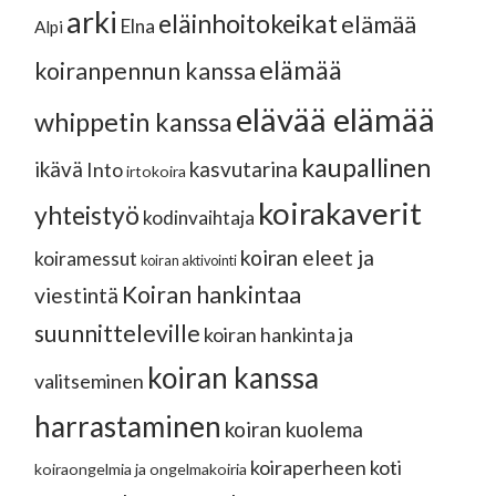
arki
eläinhoitokeikat
elämää
Elna
Alpi
elämää
koiranpennun kanssa
elävää elämää
whippetin kanssa
kaupallinen
ikävä
kasvutarina
Into
irtokoira
koirakaverit
yhteistyö
kodinvaihtaja
koiran eleet ja
koiramessut
koiran aktivointi
Koiran hankintaa
viestintä
suunnitteleville
koiran hankinta ja
koiran kanssa
valitseminen
harrastaminen
koiran kuolema
koiraperheen koti
koiraongelmia ja ongelmakoiria