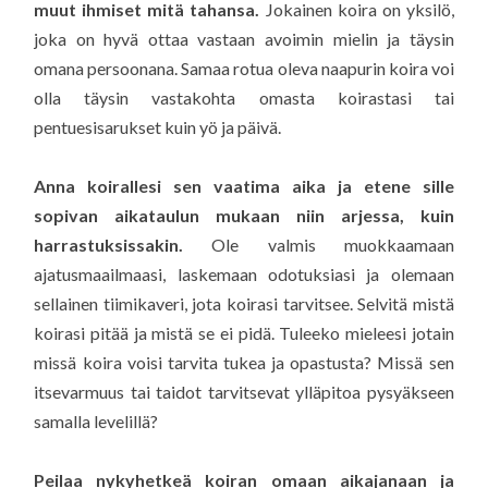
muut ihmiset mitä tahansa.
Jokainen koira on yksilö,
joka on hyvä ottaa vastaan avoimin mielin ja täysin
omana persoonana. Samaa rotua oleva naapurin koira voi
olla täysin vastakohta omasta koirastasi tai
pentuesisarukset kuin yö ja päivä.
Anna koirallesi sen vaatima aika ja etene sille
sopivan aikataulun mukaan niin arjessa, kuin
harrastuksissakin.
Ole valmis muokkaamaan
ajatusmaailmaasi, laskemaan odotuksiasi ja olemaan
sellainen tiimikaveri, jota koirasi tarvitsee. Selvitä mistä
koirasi pitää ja mistä se ei pidä. Tuleeko mieleesi jotain
missä koira voisi tarvita tukea ja opastusta? Missä sen
itsevarmuus tai taidot tarvitsevat ylläpitoa pysyäkseen
samalla levelillä?
Peilaa nykyhetkeä koiran omaan aikajanaan ja