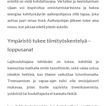
esteitä on vielä kohdattavana. Vertailun ja lannistumisen
sijaan voi inspiroitua onnistumistarinoista ja hakea
energiaa kehityskäyrän aallonpohjassa sillä tapaa, joka
auttaa juuri omaa itseä. Aallonpohjan jälkeen tulee aina
nousu, kun jaksaa edetä pienin askelin.
Ympäristö tukee tiimityöskentelyä –
loppusanat
Lajikouluttajana tehtäväni on tukea, kehittää ja
kannustaa matkalla omiin tavoitteisiin, sekä valaa uskoa
niinäkin hetkinä, kun tilanne vaikuttaa toivottomalta.
Treenaamisen ja vapaa-ajan tulisi olla ensisijaisesti
mukavaa, joten itselle sopivista treenikavereista,
ystävistä tai kouluttajasta ei kannata tinkiä.