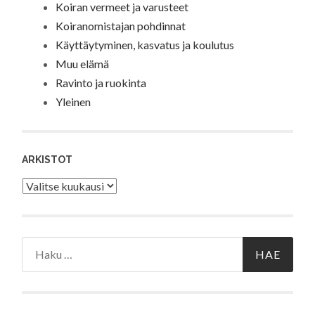
Koiran vermeet ja varusteet
Koiranomistajan pohdinnat
Käyttäytyminen, kasvatus ja koulutus
Muu elämä
Ravinto ja ruokinta
Yleinen
ARKISTOT
Arkistot
Haku: