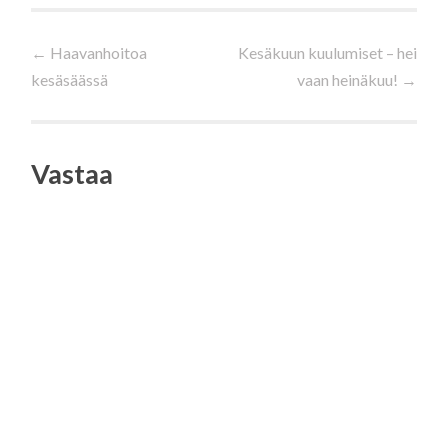
Artikkelien
←
Haavanhoitoa
Kesäkuun kuulumiset – hei
kesäsäässä
vaan heinäkuu!
→
selaus
Vastaa