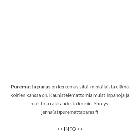
Purematta paras
on kertomus siitä, minkälaista elämä
koirien kanssa on. Kaunistelemattomia muistiinpanoja ja
muistoja rakkaudesta koiriin. Yhteys:
jenna(at)puremattaparas.fi
>>
INFO
<<