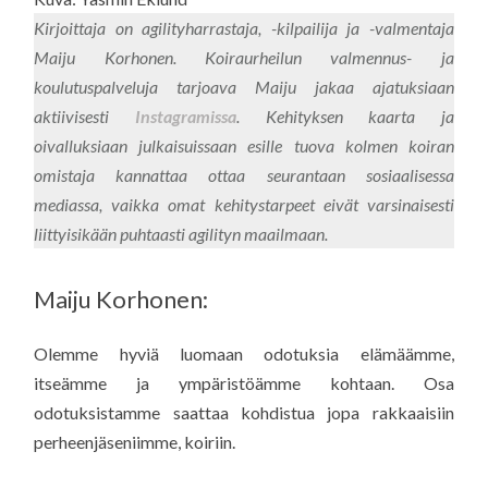
Kirjoittaja on agilityharrastaja, -kilpailija ja -valmentaja
Maiju Korhonen. Koiraurheilun valmennus- ja
koulutuspalveluja tarjoava Maiju jakaa ajatuksiaan
aktiivisesti
Instagramissa
. Kehityksen kaarta ja
oivalluksiaan julkaisuissaan esille tuova kolmen koiran
omistaja kannattaa ottaa seurantaan sosiaalisessa
mediassa, vaikka omat kehitystarpeet eivät varsinaisesti
liittyisikään puhtaasti agilityn maailmaan.
Maiju Korhonen:
Olemme hyviä luomaan odotuksia elämäämme,
itseämme ja ympäristöämme kohtaan. Osa
odotuksistamme saattaa kohdistua jopa rakkaaisiin
perheenjäseniimme, koiriin.