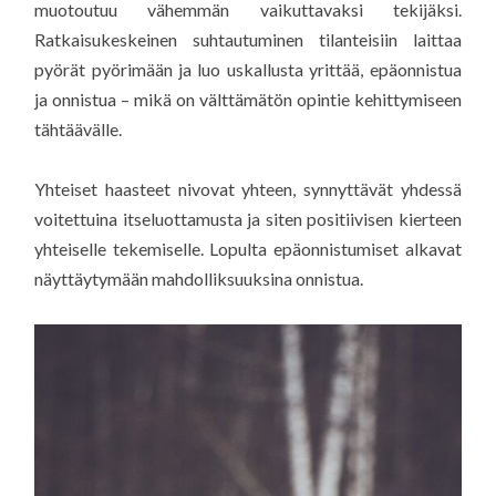
muotoutuu vähemmän vaikuttavaksi tekijäksi.
Ratkaisukeskeinen suhtautuminen tilanteisiin laittaa
pyörät pyörimään ja luo uskallusta yrittää, epäonnistua
ja onnistua – mikä on välttämätön opintie kehittymiseen
tähtäävälle.
Yhteiset haasteet nivovat yhteen, synnyttävät yhdessä
voitettuina itseluottamusta ja siten positiivisen kierteen
yhteiselle tekemiselle. Lopulta epäonnistumiset alkavat
näyttäytymään mahdolliksuuksina onnistua.