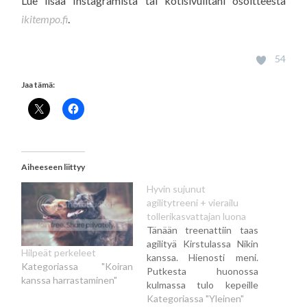
Lue lisää Instagramista tai kotisivuiltani osoitteesta
ikitempo.fi
.
54
Jaa tämä:
Aiheeseen liittyy
Hyvin sujunut
agilitytreeni + vierailu
tollerikasvattajan luona
Tänään treenattiin taas
agilityä Kirstulassa Nikin
Hilpeät perkeleet
kanssa. Hienosti meni.
Kategoriassa "Koiran
Putkesta huonossa
kanssa harrastaminen"
kulmassa tulo kepeille
tuotti hiukan vaikeuksia,
Kategoriassa "Yleinen"