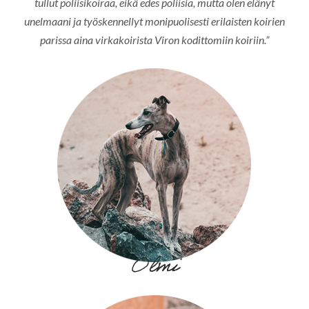
tullut poliisikoiraa, eikä edes poliisia, mutta olen elänyt
unelmaani ja työskennellyt monipuolisesti erilaisten koirien
parissa aina virkakoirista Viron kodittomiin koiriin.”