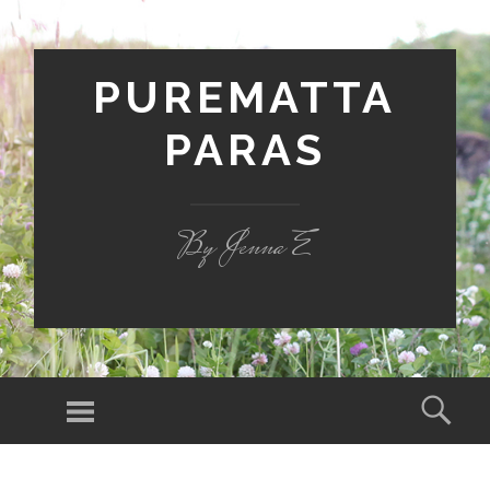
PUREMATTA
PARAS
By Jenna E
Valikko
Hak
SIIRRY