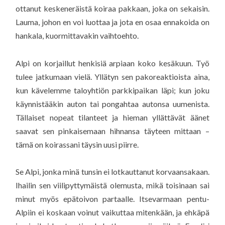
ottanut keskeneräistä koiraa pakkaan, joka on sekaisin.
Lauma, johon en voi luottaa ja jota en osaa ennakoida on
hankala, kuormittavakin vaihtoehto.
Alpi on korjaillut henkisiä arpiaan koko kesäkuun. Työ
tulee jatkumaan vielä. Yllätyn sen pakoreaktioista aina,
kun kävelemme taloyhtiön parkkipaikan läpi; kun joku
käynnistääkin auton tai pongahtaa autonsa uumenista.
Tällaiset nopeat tilanteet ja hieman yllättävät äänet
saavat sen pinkaisemaan hihnansa täyteen mittaan –
tämä on koirassani täysin uusi piirre.
Se Alpi, jonka minä tunsin ei lotkauttanut korvaansakaan.
Ihailin sen viilipyttymäistä olemusta, mikä toisinaan sai
minut myös epätoivon partaalle. Itsevarmaan pentu-
Alpiin ei koskaan voinut vaikuttaa mitenkään, ja ehkäpä