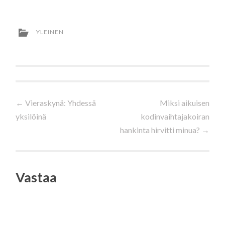
YLEINEN
Artikkelien
←
Vieraskynä: Yhdessä
Miksi aikuisen
yksilöinä
kodinvaihtajakoiran
selaus
hankinta hirvitti minua?
→
Vastaa