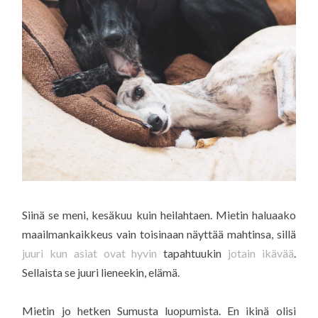
Siinä se meni, kesäkuu kuin heilahtaen. Mietin haluaako
maailmankaikkeus vain toisinaan näyttää mahtinsa, sillä
juuri kun asiat ovat hyvin
tapahtuukin
jotain ikävää
.
Sellaista se juuri lieneekin, elämä.
Mietin jo hetken Sumusta luopumista. En ikinä olisi