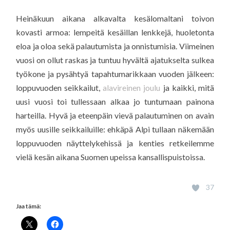
Heinäkuun aikana alkavalta kesälomaltani toivon
kovasti armoa: lempeitä kesäillan lenkkejä, huoletonta
eloa ja oloa sekä palautumista ja onnistumisia. Viimeinen
vuosi on ollut raskas ja tuntuu hyvältä ajatukselta sulkea
työkone ja pysähtyä tapahtumarikkaan vuoden jälkeen:
loppuvuoden seikkailut,
alavireinen joulu
ja kaikki, mitä
uusi vuosi toi tullessaan alkaa jo tuntumaan painona
harteilla. Hyvä ja eteenpäin vievä palautuminen on avain
myös uusille seikkailuille: ehkäpä Alpi tullaan näkemään
loppuvuoden näyttelykehissä ja kenties retkeilemme
vielä kesän aikana Suomen upeissa kansallispuistoissa.
37
Jaa tämä: