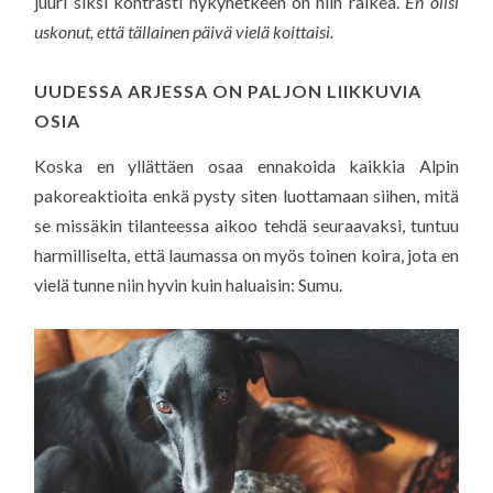
juuri siksi kontrasti nykyhetkeen on niin räikeä.
En olisi
uskonut, että tällainen päivä vielä koittaisi.
UUDESSA ARJESSA ON PALJON LIIKKUVIA
OSIA
Koska en yllättäen osaa ennakoida kaikkia Alpin
pakoreaktioita enkä pysty siten luottamaan siihen, mitä
se missäkin tilanteessa aikoo tehdä seuraavaksi, tuntuu
harmilliselta, että laumassa on myös toinen koira, jota en
vielä tunne niin hyvin kuin haluaisin: Sumu.