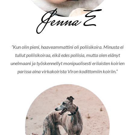
”Kun olin pieni, haaveammattini oli poliisikoira. Minusta ei
tullut poliisikoiraa, eikä edes poliisia, mutta olen elänyt
unelmaani ja työskennellyt monipuolisesti erilaisten koirien
parissa aina virkakoirista Viron kodittomiin koiriin.”