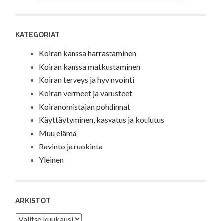
KATEGORIAT
Koiran kanssa harrastaminen
Koiran kanssa matkustaminen
Koiran terveys ja hyvinvointi
Koiran vermeet ja varusteet
Koiranomistajan pohdinnat
Käyttäytyminen, kasvatus ja koulutus
Muu elämä
Ravinto ja ruokinta
Yleinen
ARKISTOT
Arkistot