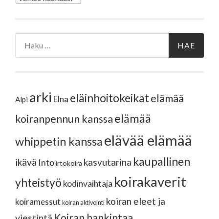
Haku:
arki
eläinhoitokeikat
elämää
Elna
Alpi
elämää
koiranpennun kanssa
elävää elämää
whippetin kanssa
kaupallinen
ikävä
kasvutarina
Into
irtokoira
koirakaverit
yhteistyö
kodinvaihtaja
koiran eleet ja
koiramessut
koiran aktivointi
Koiran hankintaa
viestintä