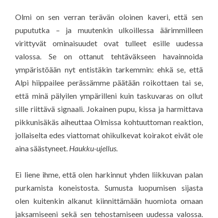
Olmi on sen verran terävän oloinen kaveri, että sen
pupututka – ja muutenkin ulkoillessa äärimmilleen
virittyvät ominaisuudet ovat tulleet esille uudessa
valossa. Se on ottanut tehtäväkseen havainnoida
ympäristöään nyt entistäkin tarkemmin: ehkä se, että
Alpi hiippailee perässämme päätään roikottaen tai se,
että minä pälyilen ympärilleni kuin taskuvaras on ollut
sille riittävä signaali. Jokainen pupu, kissa ja harmittava
pikkunisäkäs aiheuttaa Olmissa kohtuuttoman reaktion,
jollaiselta edes viattomat ohikulkevat koirakot eivät ole
aina säästyneet.
Haukku-ujellus.
Ei liene ihme, että olen harkinnut yhden liikkuvan palan
purkamista koneistosta. Sumusta luopumisen sijasta
olen kuitenkin alkanut kiinnittämään huomiota omaan
jaksamiseeni sekä sen tehostamiseen uudessa valossa.