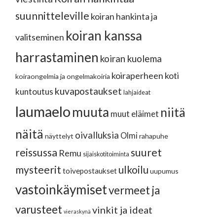
suunnitteleville
koiran hankinta ja
koiran kanssa
valitseminen
harrastaminen
koiran kuolema
koiraperheen koti
koiraongelmia ja ongelmakoiria
kuvapostaukset
kuntoutus
lahjaideat
laumaelo
muuta
niitä
muut eläimet
näitä
oivalluksia
Olmi
näyttelyt
rahapuhe
reissussa
suuret
Remu
sijaiskotitoiminta
mysteerit
ulkoilu
toivepostaukset
uupumus
vastoinkäymiset
vermeet ja
varusteet
vinkit ja ideat
vieraskynä