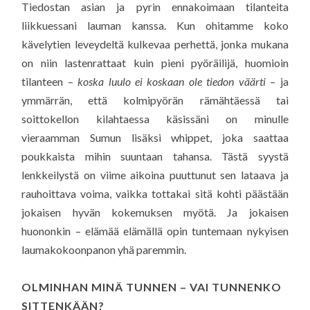
Tiedostan asian ja pyrin ennakoimaan tilanteita
liikkuessani lauman kanssa. Kun ohitamme koko
kävelytien leveydeltä kulkevaa perhettä, jonka mukana
on niin lastenrattaat kuin pieni pyöräilijä, huomioin
tilanteen –
koska luulo ei koskaan ole tiedon väärti
– ja
ymmärrän, että kolmipyörän rämähtäessä tai
soittokellon kilahtaessa käsissäni on minulle
vieraamman Sumun lisäksi whippet, joka saattaa
poukkaista mihin suuntaan tahansa. Tästä syystä
lenkkeilystä on viime aikoina puuttunut sen lataava ja
rauhoittava voima, vaikka tottakai sitä kohti päästään
jokaisen hyvän kokemuksen myötä. Ja jokaisen
huononkin – elämää elämällä opin tuntemaan nykyisen
laumakokoonpanon yhä paremmin.
OLMINHAN MINÄ TUNNEN – VAI TUNNENKO
SITTENKÄÄN?