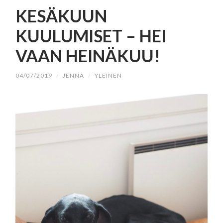
SISÄLTÖÖN
KESÄKUUN
KUULUMISET – HEI
VAAN HEINÄKUU!
04/07/2019
/
JENNA
/
YLEINEN