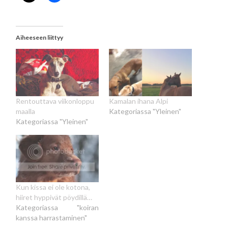
Aiheeseen liittyy
Rentouttava viikonloppu
Kamalan ihana Alpi
maalla
Kategoriassa "Yleinen"
Kategoriassa "Yleinen"
Kun kissa ei ole kotona,
hiiret hyppivät pöydillä…
Kategoriassa "koiran
kanssa harrastaminen"