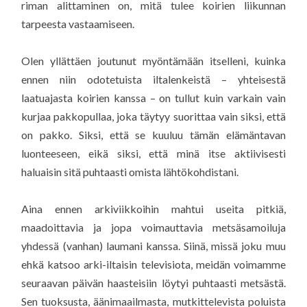
riman alittaminen on, mitä tulee koirien liikunnan
tarpeesta vastaamiseen.
Olen yllättäen joutunut myöntämään itselleni, kuinka
ennen niin odotetuista iltalenkeistä – yhteisestä
laatuajasta koirien kanssa – on tullut kuin varkain vain
kurjaa pakkopullaa, joka täytyy suorittaa vain siksi, että
on pakko. Siksi, että se kuuluu tämän elämäntavan
luonteeseen, eikä siksi, että minä itse aktiivisesti
haluaisin sitä puhtaasti omista lähtökohdistani.
Aina ennen arkiviikkoihin mahtui useita pitkiä,
maadoittavia ja jopa voimauttavia metsäsamoiluja
yhdessä (vanhan) laumani kanssa. Siinä, missä joku muu
ehkä katsoo arki-iltaisin televisiota, meidän voimamme
seuraavan päivän haasteisiin löytyi puhtaasti metsästä.
Sen tuoksusta, äänimaailmasta, mutkittelevista poluista