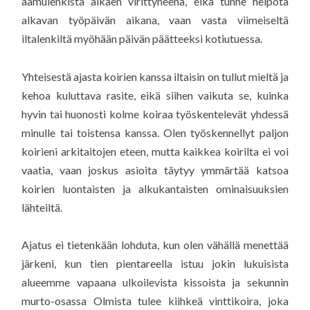
aamulenkistä alkaen virittyneenä, eikä tunne helpota
alkavan työpäivän aikana, vaan vasta viimeiseltä
iltalenkiltä myöhään päivän päätteeksi kotiutuessa.
Yhteisestä ajasta koirien kanssa iltaisin on tullut mieltä ja
kehoa kuluttava rasite, eikä siihen vaikuta se, kuinka
hyvin tai huonosti kolme koiraa työskentelevät yhdessä
minulle tai toistensa kanssa. Olen työskennellyt paljon
koirieni arkitaitojen eteen, mutta kaikkea koirilta ei voi
vaatia, vaan joskus asioita täytyy ymmärtää katsoa
koirien luontaisten ja alkukantaisten ominaisuuksien
lähteiltä.
Ajatus ei tietenkään lohduta, kun olen vähällä menettää
järkeni, kun tien pientareella istuu jokin lukuisista
alueemme vapaana ulkoilevista kissoista ja sekunnin
murto-osassa Olmista tulee kiihkeä vinttikoira, joka