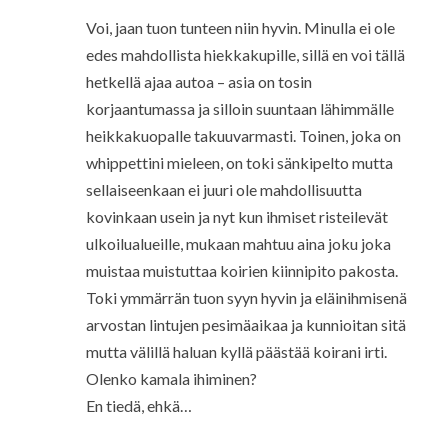
Voi, jaan tuon tunteen niin hyvin. Minulla ei ole
edes mahdollista hiekkakupille, sillä en voi tällä
hetkellä ajaa autoa – asia on tosin
korjaantumassa ja silloin suuntaan lähimmälle
heikkakuopalle takuuvarmasti. Toinen, joka on
whippettini mieleen, on toki sänkipelto mutta
sellaiseenkaan ei juuri ole mahdollisuutta
kovinkaan usein ja nyt kun ihmiset risteilevät
ulkoilualueille, mukaan mahtuu aina joku joka
muistaa muistuttaa koirien kiinnipito pakosta.
Toki ymmärrän tuon syyn hyvin ja eläinihmisenä
arvostan lintujen pesimäaikaa ja kunnioitan sitä
mutta välillä haluan kyllä päästää koirani irti.
Olenko kamala ihiminen?
En tiedä, ehkä…