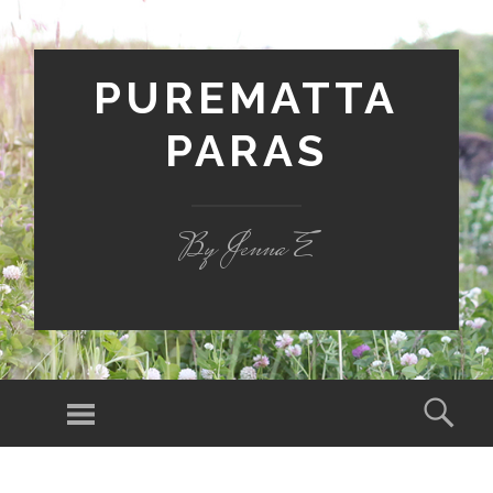
PUREMATTA
PARAS
By Jenna E
Valikko
Hak
SIIRRY