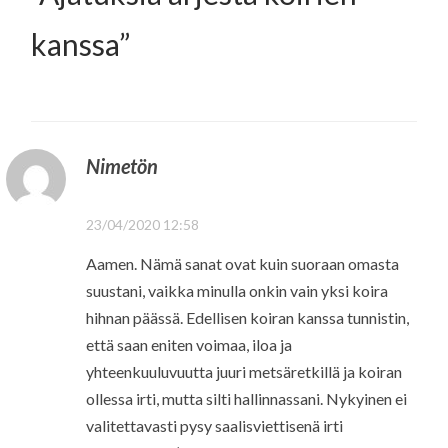
kanssa
”
Nimetön
23/04/2020 12:58
Aamen. Nämä sanat ovat kuin suoraan omasta
suustani, vaikka minulla onkin vain yksi koira
hihnan päässä. Edellisen koiran kanssa tunnistin,
että saan eniten voimaa, iloa ja
yhteenkuuluvuutta juuri metsäretkillä ja koiran
ollessa irti, mutta silti hallinnassani. Nykyinen ei
valitettavasti pysy saalisviettisenä irti