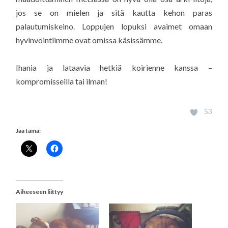
jos se on mielen ja sitä kautta kehon paras
palautumiskeino. Loppujen lopuksi avaimet omaan
hyvinvointiimme ovat omissa käsissämme.
Ihania ja lataavia hetkiä koirienne kanssa –
kompromisseilla tai ilman!
53
Jaa tämä:
Aiheeseen liittyy