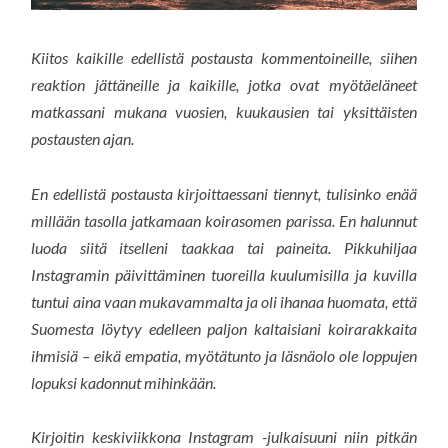
Kiitos kaikille edellistä postausta kommentoineille, siihen
reaktion jättäneille ja kaikille, jotka ovat myötäeläneet
matkassani mukana vuosien, kuukausien tai yksittäisten
postausten ajan.
En edellistä postausta kirjoittaessani tiennyt, tulisinko enää
millään tasolla jatkamaan koirasomen parissa. En halunnut
luoda siitä itselleni taakkaa tai paineita. Pikkuhiljaa
Instagramin päivittäminen tuoreilla kuulumisilla ja kuvilla
tuntui aina vaan mukavammalta ja oli ihanaa huomata, että
Suomesta löytyy edelleen paljon kaltaisiani koirarakkaita
ihmisiä – eikä empatia, myötätunto ja läsnäolo ole loppujen
lopuksi kadonnut mihinkään.
Kirjoitin keskiviikkona Instagram -julkaisuuni niin pitkän