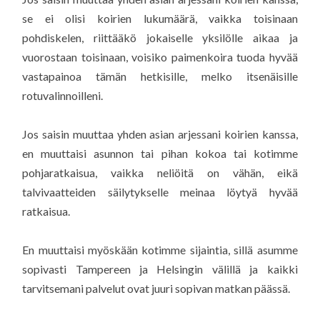
se ei olisi koirien lukumäärä, vaikka toisinaan
pohdiskelen, riittääkö jokaiselle yksilölle aikaa ja
vuorostaan toisinaan, voisiko paimenkoira tuoda hyvää
vastapainoa tämän hetkisille, melko itsenäisille
rotuvalinnoilleni.
Jos saisin muuttaa yhden asian arjessani koirien kanssa,
en muuttaisi asunnon tai pihan kokoa tai kotimme
pohjaratkaisua, vaikka neliöitä on vähän, eikä
talvivaatteiden säilytykselle meinaa löytyä hyvää
ratkaisua.
En muuttaisi myöskään kotimme sijaintia, sillä asumme
sopivasti Tampereen ja Helsingin välillä ja kaikki
tarvitsemani palvelut ovat juuri sopivan matkan päässä.