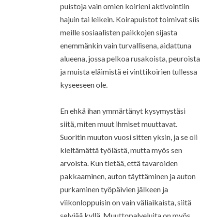
puistoja vain omien koirieni aktivointiin
hajuin tai leikein. Koirapuistot toimivat siis
meille sosiaalisten paikkojen sijasta
enemmänkin vain turvallisena, aidattuna
alueena, jossa pelkoa rusakoista, peuroista
ja muista eläimistä ei vinttikoirien tullessa
kyseeseen ole.
En ehkä ihan ymmärtänyt kysymystäsi
siitä, miten muut ihmiset muuttavat.
Suoritin muuton vuosi sitten yksin, ja se oli
kieltämättä työlästä, mutta myös sen
arvoista. Kun tietää, että tavaroiden
pakkaaminen, auton täyttäminen ja auton
purkaminen työpäivien jälkeen ja
viikonloppuisin on vain väliaikaista, siitä
selviää kyllä. Muuttopalveluita on myös