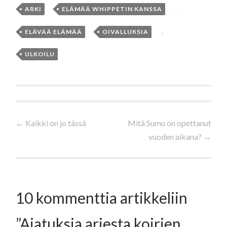
ARKI
,
ELÄMÄÄ WHIPPETIN KANSSA
,
ELÄVÄÄ ELÄMÄÄ
,
OIVALLUKSIA
,
ULKOILU
Artikkelien
←
Kaikki on jo tässä
Mitä Sumu on opettanut
vuoden aikana?
→
selaus
10 kommenttia artikkeliin
”
Ajatuksia arjesta koirien