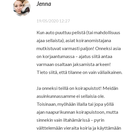
Jenna
19/05/2020 12:27
Kun auto puuttuu pelistä (tai mahdollisuus
ajaa sellaista), asiat koiranomistajana
mutkistuvat varmasti paljon! Onneksi asia
on korjaantumassa – ajatus siitä antaa
varmaan osaltaan jaksamista arkeen!
Tieto siitä, että tilanne on vain väliaikainen.
Ja onneksi teillä on koirapuistot! Meidän
asuinkunnassamme ei sellaisia ole.
Toisinaan, myöhään illalla tai jopa yöllä
ajan naapurikunnan koirapuistoon, mutta
sinnekin vain iltahämärissä – pyrin
välttelemään vieraita koiria ja käyttämään