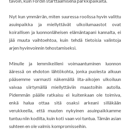
tavoin, kuin Fordin starttaamisena parkkipaikalta.
Nyt kun ymmärrän, miten suuressa roolissa hyvin valittu
asuinpaikka ja miellyttävät ulkoilumaastot ovat
koirallisen ja luonnonläheisen elämäntapani kannalta, ei
jää muuta vaihtoehtoa, kuin tehdä tietoisia valintoja
arjen hyvinvoinnin tehostamiseksi.
Minulle ja lemmikeilleni voimaantuminen luonnon
ääressä on ehdoton lähtökohta, jonka puolesta alkuun
pääsemme varmasti näkemällä ilta-aikojen ulkoiluun
vaivaa siirtymällä miellyttäviin maastoihin autolla.
Pidemmän päälle ratkaisu ei kuitenkaan ole toimiva,
enkä halua ottaa sitä osaksi arkeani silläkään
verukkeella, että muuten nykyinen asuinpaikkamme
tuntuu niin kodilta, kuin koti vaan voi tuntua. Tämän asian
suhteen en ole valmis kompromisseihin.