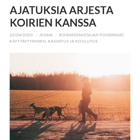
SISÄLTÖÖN
AJATUKSIA ARJESTA
KOIRIEN KANSSA
23/04/2020
/
JENNA
/
KOIRANOMISTAJAN POHDINNAT
,
KÄYTTÄYTYMINEN, KASVATUS JA KOULUTUS