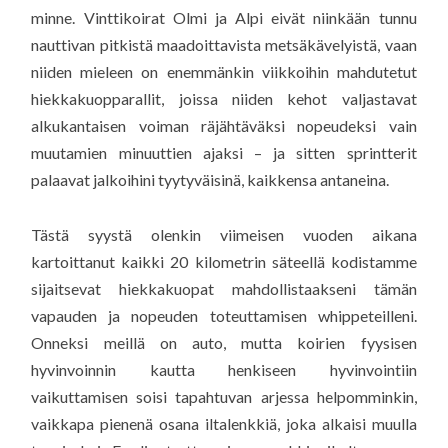
minne. Vinttikoirat Olmi ja Alpi eivät niinkään tunnu
nauttivan pitkistä maadoittavista metsäkävelyistä, vaan
niiden mieleen on enemmänkin viikkoihin mahdutetut
hiekkakuopparallit, joissa niiden kehot valjastavat
alkukantaisen voiman räjähtäväksi nopeudeksi vain
muutamien minuuttien ajaksi – ja sitten sprintterit
palaavat jalkoihini tyytyväisinä, kaikkensa antaneina.
Tästä syystä olenkin viimeisen vuoden aikana
kartoittanut kaikki 20 kilometrin säteellä kodistamme
sijaitsevat hiekkakuopat mahdollistaakseni tämän
vapauden ja nopeuden toteuttamisen whippeteilleni.
Onneksi meillä on auto, mutta koirien fyysisen
hyvinvoinnin kautta henkiseen hyvinvointiin
vaikuttamisen soisi tapahtuvan arjessa helpomminkin,
vaikkapa pienenä osana iltalenkkiä, joka alkaisi muulla