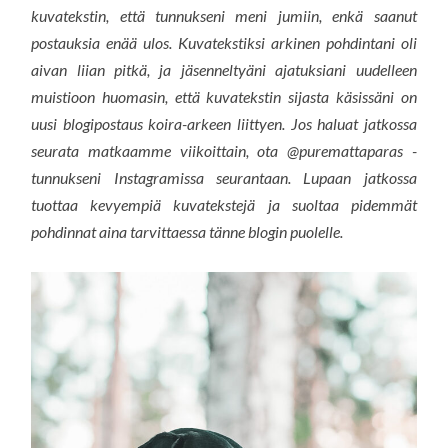
kuvatekstin, että tunnukseni meni jumiin, enkä saanut
postauksia enää ulos. Kuvatekstiksi arkinen pohdintani oli
aivan liian pitkä, ja jäsenneltyäni ajatuksiani uudelleen
muistioon huomasin, että kuvatekstin sijasta käsissäni on
uusi blogipostaus koira-arkeen liittyen. Jos haluat jatkossa
seurata matkaamme viikoittain, ota @puremattaparas -
tunnukseni Instagramissa seurantaan. Lupaan jatkossa
tuottaa kevyempiä kuvatekstejä ja suoltaa pidemmät
pohdinnat aina tarvittaessa tänne blogin puolelle.