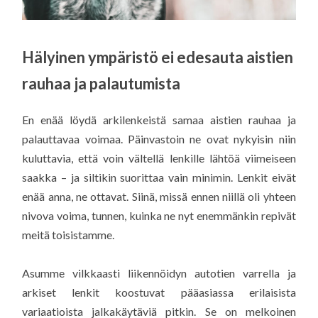
Hälyinen ympäristö ei edesauta aistien
rauhaa ja palautumista
En enää löydä arkilenkeistä samaa aistien rauhaa ja
palauttavaa voimaa. Päinvastoin ne ovat nykyisin niin
kuluttavia, että voin vältellä lenkille lähtöä viimeiseen
saakka – ja siltikin suorittaa vain minimin. Lenkit eivät
enää anna, ne ottavat. Siinä, missä ennen niillä oli yhteen
nivova voima, tunnen, kuinka ne nyt enemmänkin repivät
meitä toisistamme.
Asumme vilkkaasti liikennöidyn autotien varrella ja
arkiset lenkit koostuvat pääasiassa erilaisista
variaatioista jalkakäytäviä pitkin. Se on melkoinen