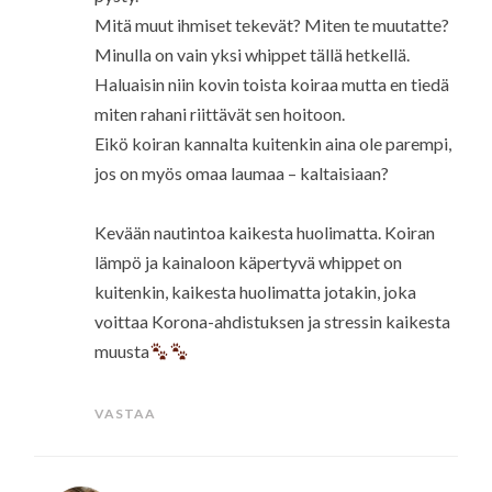
Mitä muut ihmiset tekevät? Miten te muutatte?
Minulla on vain yksi whippet tällä hetkellä.
Haluaisin niin kovin toista koiraa mutta en tiedä
miten rahani riittävät sen hoitoon.
Eikö koiran kannalta kuitenkin aina ole parempi,
jos on myös omaa laumaa – kaltaisiaan?
Kevään nautintoa kaikesta huolimatta. Koiran
lämpö ja kainaloon käpertyvä whippet on
kuitenkin, kaikesta huolimatta jotakin, joka
voittaa Korona-ahdistuksen ja stressin kaikesta
muusta
VASTAA