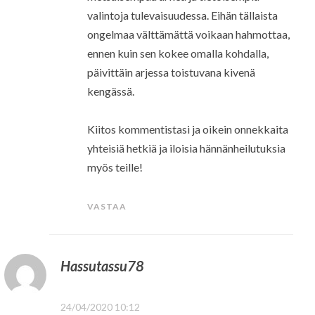
valintoja tulevaisuudessa. Eihän tällaista
ongelmaa välttämättä voikaan hahmottaa,
ennen kuin sen kokee omalla kohdalla,
päivittäin arjessa toistuvana kivenä
kengässä.
Kiitos kommentistasi ja oikein onnekkaita
yhteisiä hetkiä ja iloisia hännänheilutuksia
myös teille!
VASTAA
Hassutassu78
24/04/2020 10:12