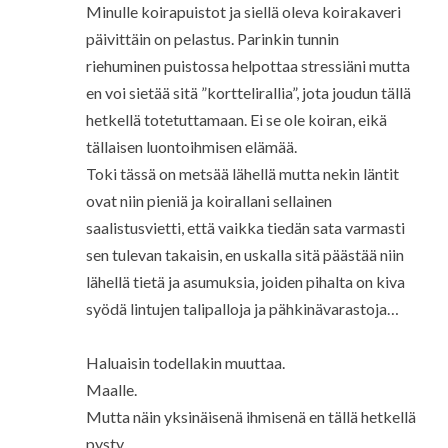
Minulle koirapuistot ja siellä oleva koirakaveri
päivittäin on pelastus. Parinkin tunnin
riehuminen puistossa helpottaa stressiäni mutta
en voi sietää sitä ”korttelirallia”, jota joudun tällä
hetkellä totetuttamaan. Ei se ole koiran, eikä
tällaisen luontoihmisen elämää.
Toki tässä on metsää lähellä mutta nekin läntit
ovat niin pieniä ja koirallani sellainen
saalistusvietti, että vaikka tiedän sata varmasti
sen tulevan takaisin, en uskalla sitä päästää niin
lähellä tietä ja asumuksia, joiden pihalta on kiva
syödä lintujen talipalloja ja pähkinävarastoja…
Haluaisin todellakin muuttaa.
Maalle.
Mutta näin yksinäisenä ihmisenä en tällä hetkellä
pysty.