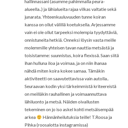
hallinnassani (asumme pahimmalla peura-
alueella..) ja lähialueita rajaa vilkas valtatie sekä
junarata. Yhteenkuuluvuuden tunne koiran
kanssa on ollut välillä koetuksella. Arjessamme
vain ei ole ollut tarpeeksi molempia tyydyttäviä,
onnistuneita hetkiä. Onneksi löysin vasta meille
molemmille yhteisen tavan nauttia metsästä ja
toisistamme: suunnistus, koira flexissä. Saan siitä
ihan hulluna iloa ja voimaa, ja on niin ihanaa
nähdä miten koira kokee samaa. Tämäkin
aktiviteetti on saavutettavissa vain autolla..
Seuraavan kodin yksi tärkeimmistä kriteereistä
on meilläkin rauhallinen ja voimaannuttava
lähiluonto ja metsä. Näiden oivallusten
tekeminen on jo iso askel kohti metsäisempää
arkea
Hännänheilutuksia teille! T.Roosa ja
Pihka (roosalotta instagramissa)