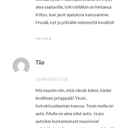
aina saatavilla, toki niilläkin on hintansa.
Kiitos, kun jaoit ajatuksia kanssamme.
Hyvää, nyt jo pitkälle edennyttä kevättä!
VASTAA
Tiia
10/08/2020 12:06
Mä muutin niin, että silmät kiinni, kädet
levälteen ja hyppää! Yksin,
koirakissalauman kanssa. Tosin mulla on
auto. Mulla on aina ollut auto. Ja jos
autoilun kustannukset nousisivat