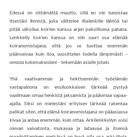
Edessä on eittämättä muutto, sillä en ole tunnistaa
itsestäni ihmistä, joka välttelee iltalenkille lähtöä tai
pitää ulkoilua koirien kanssa arjen pakollisena pahana.
Lenkkeily koirien kanssa on niin suuri osa elämää
koiranomistajana, että jos se tuottaa enemmän
päänvaivaa kuin iloa, suosittelen todella lämpimästi
–
omasta kokemuksestani –
tekemään asialle jotain.
Yhä vaativamman ja hektisemmän työelämän
vastapainona on ensiluokkaisen tärkeää pystyä
vaalimaan omaa henkistä jaksamista ja pääomaa vapaa-
ajalla. Siksi on mielestäni erityisen tärkeää rakentaa
palikat siten, että elämä koiranomistajana on pääasiassa
kivaa ja antaa enemmän, kuin ottaa. Arkilenkkeilyn soisi
olevan vaivatonta, mukavaa ja lataavaa ja itsensä
maadoittaminen metsässä on hyvä olla osa arki-iltoja,