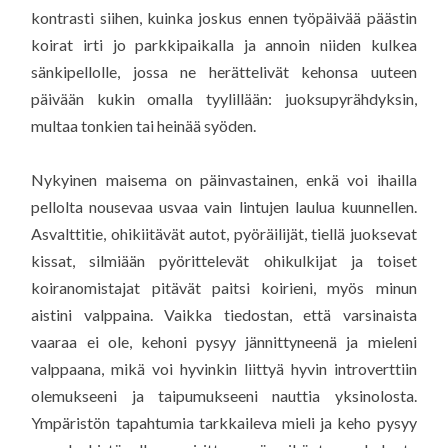
kontrasti siihen, kuinka joskus ennen työpäivää päästin
koirat irti jo parkkipaikalla ja annoin niiden kulkea
sänkipellolle, jossa ne herättelivät kehonsa uuteen
päivään kukin omalla tyylillään: juoksupyrähdyksin,
multaa tonkien tai heinää syöden.
Nykyinen maisema on päinvastainen, enkä voi ihailla
pellolta nousevaa usvaa vain lintujen laulua kuunnellen.
Asvalttitie, ohikiitävät autot, pyöräilijät, tiellä juoksevat
kissat, silmiään pyörittelevät ohikulkijat ja toiset
koiranomistajat pitävät paitsi koirieni, myös minun
aistini valppaina. Vaikka tiedostan, että varsinaista
vaaraa ei ole, kehoni pysyy jännittyneenä ja mieleni
valppaana, mikä voi hyvinkin liittyä hyvin introverttiin
olemukseeni ja taipumukseeni nauttia yksinolosta.
Ympäristön tapahtumia tarkkaileva mieli ja keho pysyy