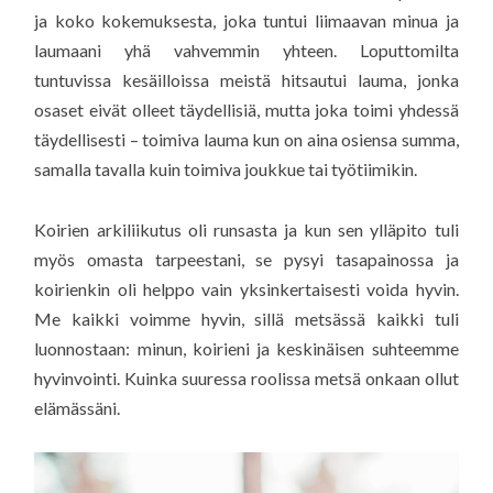
ja koko kokemuksesta, joka tuntui liimaavan minua ja
laumaani yhä vahvemmin yhteen. Loputtomilta
tuntuvissa kesäilloissa meistä hitsautui lauma, jonka
osaset eivät olleet täydellisiä, mutta joka toimi yhdessä
täydellisesti – toimiva lauma kun on aina osiensa summa,
samalla tavalla kuin toimiva joukkue tai työtiimikin.
Koirien arkiliikutus oli runsasta ja kun sen ylläpito tuli
myös omasta tarpeestani, se pysyi tasapainossa ja
koirienkin oli helppo vain yksinkertaisesti voida hyvin.
Me kaikki voimme hyvin, sillä metsässä kaikki tuli
luonnostaan: minun, koirieni ja keskinäisen suhteemme
hyvinvointi. Kuinka suuressa roolissa metsä onkaan ollut
elämässäni.