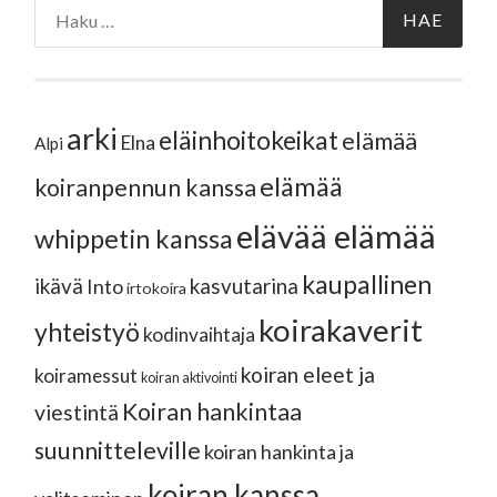
Haku:
arki
eläinhoitokeikat
elämää
Elna
Alpi
elämää
koiranpennun kanssa
elävää elämää
whippetin kanssa
kaupallinen
ikävä
kasvutarina
Into
irtokoira
koirakaverit
yhteistyö
kodinvaihtaja
koiran eleet ja
koiramessut
koiran aktivointi
Koiran hankintaa
viestintä
suunnitteleville
koiran hankinta ja
koiran kanssa