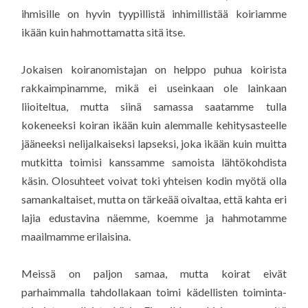
ihmisille on hyvin tyypillistä inhimillistää koiriamme
ikään kuin hahmottamatta sitä itse.
Jokaisen koiranomistajan on helppo puhua koirista
rakkaimpinamme, mikä ei useinkaan ole lainkaan
liioiteltua, mutta siinä samassa saatamme tulla
kokeneeksi koiran ikään kuin alemmalle kehitysasteelle
jääneeksi nelijalkaiseksi lapseksi, joka ikään kuin muitta
mutkitta toimisi kanssamme samoista lähtökohdista
käsin. Olosuhteet voivat toki yhteisen kodin myötä olla
samankaltaiset, mutta on tärkeää oivaltaa, että kahta eri
lajia edustavina näemme, koemme ja hahmotamme
maailmamme erilaisina.
Meissä on paljon samaa, mutta koirat eivät
parhaimmalla tahdollakaan toimi kädellisten toiminta-