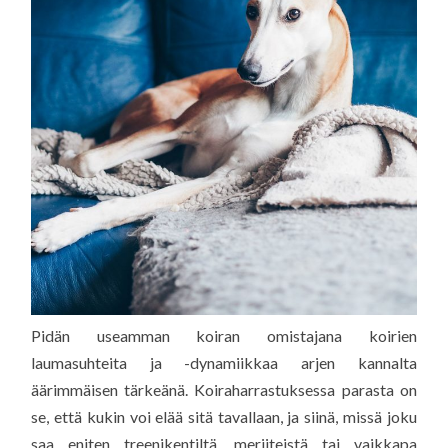
Pidän useamman koiran omistajana koirien
laumasuhteita ja -dynamiikkaa arjen kannalta
äärimmäisen tärkeänä. Koiraharrastuksessa parasta on
se, että kukin voi elää sitä tavallaan, ja siinä, missä joku
saa eniten treenikentiltä, meriiteistä tai vaikkapa