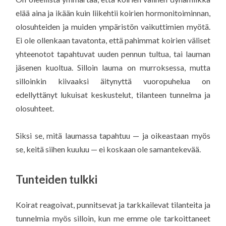
elää aina ja ikään kuin liikehtii koirien hormonitoiminnan,
olosuhteiden ja muiden ympäristön vaikuttimien myötä.
Ei ole ollenkaan tavatonta, että pahimmat koirien väliset
yhteenotot tapahtuvat uuden pennun tultua, tai lauman
jäsenen kuoltua. Silloin lauma on murroksessa, mutta
silloinkin kiivaaksi äitynyttä vuoropuhelua on
edellyttänyt lukuisat keskustelut, tilanteen tunnelma ja
olosuhteet.
Siksi se, mitä laumassa tapahtuu — ja oikeastaan myös
se, keitä siihen kuuluu — ei koskaan ole samantekevää.
Tunteiden tulkki
Koirat reagoivat, punnitsevat ja tarkkailevat tilanteita ja
tunnelmia myös silloin, kun me emme ole tarkoittaneet