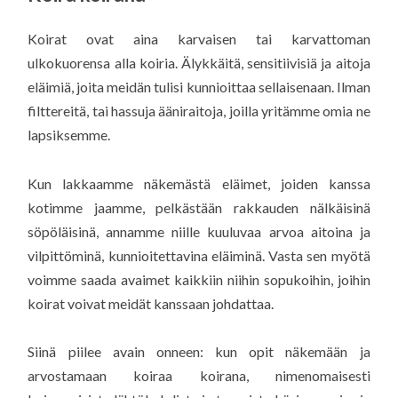
Koirat ovat aina karvaisen tai karvattoman
ulkokuorensa alla koiria. Älykkäitä, sensitiivisiä ja aitoja
eläimiä, joita meidän tulisi kunnioittaa sellaisenaan. Ilman
filttereitä, tai hassuja ääniraitoja, joilla yritämme omia ne
lapsiksemme.
Kun lakkaamme näkemästä eläimet, joiden kanssa
kotimme jaamme, pelkästään rakkauden nälkäisinä
söpöläisinä, annamme niille kuuluvaa arvoa aitoina ja
vilpittöminä, kunnioitettavina eläiminä. Vasta sen myötä
voimme saada avaimet kaikkiin niihin sopukoihin, joihin
koirat voivat meidät kanssaan johdattaa.
Siinä piilee avain onneen: kun opit näkemään ja
arvostamaan koiraa koirana, nimenomaisesti