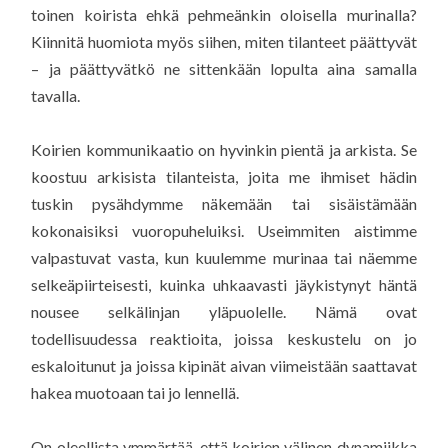
toinen koirista ehkä pehmeänkin oloisella murinalla?
Kiinnitä huomiota myös siihen, miten tilanteet päättyvät
– ja päättyvätkö ne sittenkään lopulta aina samalla
tavalla.
Koirien kommunikaatio on hyvinkin pientä ja arkista. Se
koostuu arkisista tilanteista, joita me ihmiset hädin
tuskin pysähdymme näkemään tai sisäistämään
kokonaisiksi vuoropuheluiksi. Useimmiten aistimme
valpastuvat vasta, kun kuulemme murinaa tai näemme
selkeäpiirteisesti, kuinka uhkaavasti jäykistynyt häntä
nousee selkälinjan yläpuolelle. Nämä ovat
todellisuudessa reaktioita, joissa keskustelu on jo
eskaloitunut ja joissa kipinät aivan viimeistään saattavat
hakea muotoaan tai jo lennellä.
On oleellista ymmärtää, että koirien välinen dynamiikka