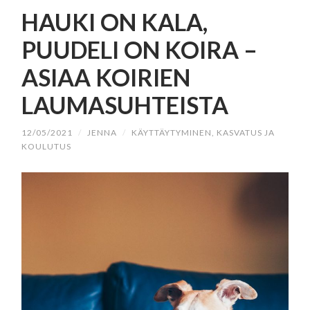
SISÄLTÖÖN
HAUKI ON KALA,
PUUDELI ON KOIRA –
ASIAA KOIRIEN
LAUMASUHTEISTA
12/05/2021
/
JENNA
/
KÄYTTÄYTYMINEN, KASVATUS JA
KOULUTUS