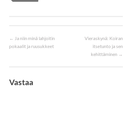
Artikkelien
←
Ja niin minä lahjoitin
Vieraskynä: Koiran
pokaalit ja ruusukkeet
itsetunto ja sen
selaus
kehittäminen
→
Vastaa