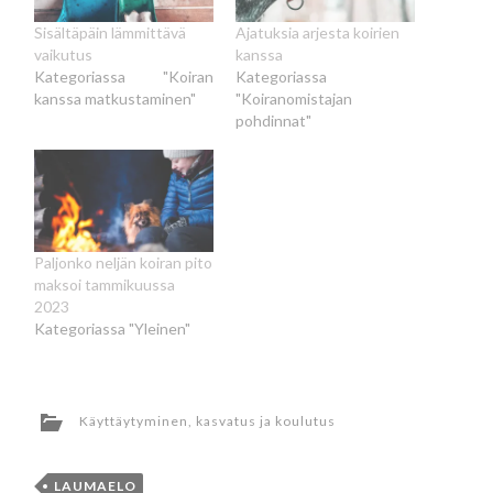
Sisältäpäin lämmittävä
Ajatuksia arjesta koirien
vaikutus
kanssa
Kategoriassa "Koiran
Kategoriassa
kanssa matkustaminen"
"Koiranomistajan
pohdinnat"
Paljonko neljän koiran pito
maksoi tammikuussa
2023
Kategoriassa "Yleinen"
Käyttäytyminen, kasvatus ja koulutus
LAUMAELO