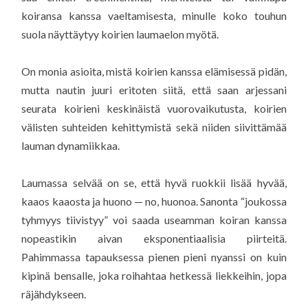
koiransa kanssa vaeltamisesta, minulle koko touhun
suola näyttäytyy koirien laumaelon myötä.
On monia asioita, mistä koirien kanssa elämisessä pidän,
mutta nautin juuri eritoten siitä, että saan arjessani
seurata koirieni keskinäistä vuorovaikutusta, koirien
välisten suhteiden kehittymistä sekä niiden siivittämää
lauman dynamiikkaa.
Laumassa selvää on se, että hyvä ruokkii lisää hyvää,
kaaos kaaosta ja huono — no, huonoa. Sanonta “joukossa
tyhmyys tiivistyy” voi saada useamman koiran kanssa
nopeastikin aivan eksponentiaalisia piirteitä.
Pahimmassa tapauksessa pienen pieni nyanssi on kuin
kipinä bensalle, joka roihahtaa hetkessä liekkeihin, jopa
räjähdykseen.