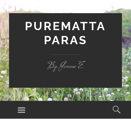
PUREMATTA
PARAS
By Jenna E
Valikko
Hak
SIIRRY