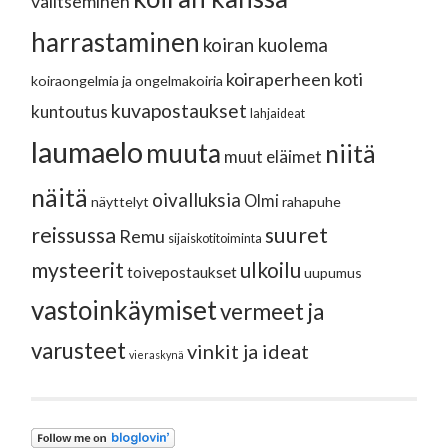
valitseminen
harrastaminen
koiran kuolema
koiraperheen koti
koiraongelmia ja ongelmakoiria
kuvapostaukset
kuntoutus
lahjaideat
laumaelo
muuta
niitä
muut eläimet
näitä
oivalluksia
Olmi
näyttelyt
rahapuhe
reissussa
suuret
Remu
sijaiskotitoiminta
mysteerit
ulkoilu
toivepostaukset
uupumus
vastoinkäymiset
vermeet ja
varusteet
vinkit ja ideat
vieraskynä