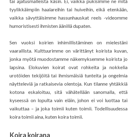
tai ajatusmalleista käsin. Ei, vaikka pukisimme ne mitä
tyylikkäimpiin haalareihin tai huiveihin, eikä etenkään,
vaikka sävyttäisimme hassunhauskat reels -videomme
humoristisesti ihmisten äänillä dupaten.
Sen vuoksi koirien inhimillistäminen on mielestäni
vaarallista. Kulttuurimme on värittänyt koirista kuvan,
jonka myötä muodostamme näkemyksemme koirista jo
lapsina. Elokuvien koirat ovat rohkeita ja nokkelia
urotöiden tekijöitä tai ihmismäisiä tunteita ja ongelmia
näytteleviä ja ratkaisevia olentoja. Kun tilanne yhtäkkiä
kotona eskaloituu, sitä vähätellään sanomalla, että
kyseessä on lopulta vain eläin, johon ei voi luottaa tai
vaikuttaa – ja joka toimii kuten toimii. Todellisuudessa
koira toimii aina, kuten koira toimii.
Koira koirana