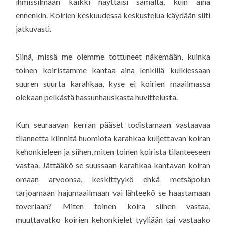
ihmissilmään kaikki näyttäisi samalta, kuin aina
ennenkin. Koirien keskuudessa keskustelua käydään silti
jatkuvasti.
Siinä, missä me olemme tottuneet näkemään, kuinka
toinen koiristamme kantaa aina lenkillä kulkiessaan
suuren suurta karahkaa, kyse ei koirien maailmassa
olekaan pelkästä hassunhauskasta huvittelusta.
Kun seuraavan kerran pääset todistamaan vastaavaa
tilannetta kiinnitä huomiota karahkaa kuljettavan koiran
kehonkieleen ja siihen, miten toinen koirista tilanteeseen
vastaa. Jättääkö se suussaan karahkaa kantavan koiran
omaan arvoonsa, keskittyykö ehkä metsäpolun
tarjoamaan hajumaailmaan vai lähteekö se haastamaan
toveriaan? Miten toinen koira siihen vastaa,
muuttavatko koirien kehonkielet tyyliään tai vastaako