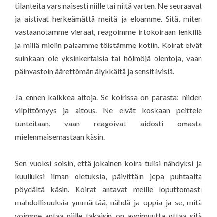
tilanteita varsinaisesti niille tai niitä varten. Ne seuraavat
ja aistivat herkeämättä meitä ja eloamme. Sitä, miten
vastaanotamme vieraat, reagoimme irtokoiraan lenkillä
ja millä mielin palaamme töistämme kotiin. Koirat eivät
suinkaan ole yksinkertaisia tai hölmöjä olentoja, vaan
päinvastoin äärettömän älykkäitä ja sensitiivisiä.
Ja ennen kaikkea aitoja. Se koirissa on parasta: niiden
vilpittömyys ja aitous. Ne eivät koskaan peittele
tunteitaan, vaan reagoivat aidosti omasta
mielenmaisemastaan käsin.
Sen vuoksi soisin, että jokainen koira tulisi nähdyksi ja
kuulluksi ilman oletuksia, päivittäin jopa puhtaalta
pöydältä käsin. Koirat antavat meille loputtomasti
mahdollisuuksia ymmärtää, nähdä ja oppia ja se, mitä
voimme antaa niille takaisin on avoimuutta ottaa sitä