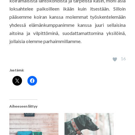
koiramaisista lähtökohdista ja tarpeista käsin, moni asia
loksahtelee paikoilleen ikään kuin itsestään. Silloin
pääsemme koiran kanssa molemmat työskentelemään
yhdessä elämänkumppanimme kanssa juuri sellaisina
aitoina ja vilpittöminä, suodattamattomina yksilöinä,
jollaisia olemme parhaimmillamme.
16
Jaa tämä:
Aiheeseen liittyy