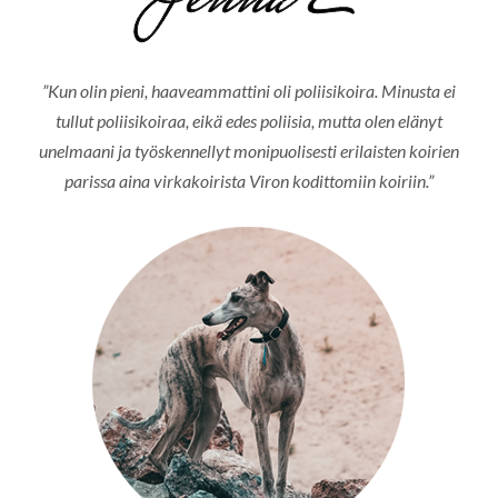
”Kun olin pieni, haaveammattini oli poliisikoira. Minusta ei
tullut poliisikoiraa, eikä edes poliisia, mutta olen elänyt
unelmaani ja työskennellyt monipuolisesti erilaisten koirien
parissa aina virkakoirista Viron kodittomiin koiriin.”