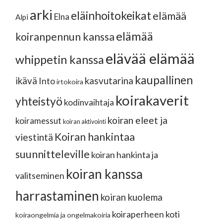
arki
eläinhoitokeikat
elämää
Elna
Alpi
elämää
koiranpennun kanssa
elävää elämää
whippetin kanssa
kaupallinen
ikävä
kasvutarina
Into
irtokoira
koirakaverit
yhteistyö
kodinvaihtaja
koiran eleet ja
koiramessut
koiran aktivointi
Koiran hankintaa
viestintä
suunnitteleville
koiran hankinta ja
koiran kanssa
valitseminen
harrastaminen
koiran kuolema
koiraperheen koti
koiraongelmia ja ongelmakoiria