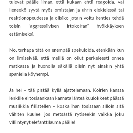
tulevat päälle ilman, että kukaan ehtii reagoida, vai
lieneekö syytä myös omistajan ja uhrin elekielessä tai
reaktionopeudessa ja olisiko jotain voitu kenties tehdä
toisin ”aggressiivisen irtokoiran” hyökkäyksen
estämiseksi.
No, turhapa tätä on enempää spekuloida, etenkään kun
on ilmiselvää, että meillä on ollut perkeleesti onnea
matkassa ja huonolla säkällä olisin nyt ainakin yhtä
spanielia köyhempi.
Ja hei – tää pistää kyllä ajattelemaan. Koirien kanssa
lenkille ei tosiaankaan kannata lähteä kuulokkeet päässä
musiikkia fiilistellen – koska ihan tosissaan silloin sitä
vähiten kuulee, jos metsästä rytiseekin vaikka joku
villiintynyt elefanttilauma päälle!