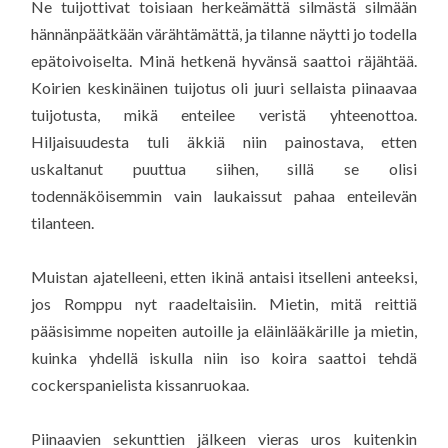
Ne tuijottivat toisiaan herkeämättä silmästä silmään
hännänpäätkään värähtämättä, ja tilanne näytti jo todella
epätoivoiselta. Minä hetkenä hyvänsä saattoi räjähtää.
Koirien keskinäinen tuijotus oli juuri sellaista piinaavaa
tuijotusta, mikä enteilee veristä yhteenottoa.
Hiljaisuudesta tuli äkkiä niin painostava, etten
uskaltanut puuttua siihen, sillä se olisi
todennäköisemmin vain laukaissut pahaa enteilevän
tilanteen.
Muistan ajatelleeni, etten ikinä antaisi itselleni anteeksi,
jos Romppu nyt raadeltaisiin. Mietin, mitä reittiä
pääsisimme nopeiten autoille ja eläinlääkärille ja mietin,
kuinka yhdellä iskulla niin iso koira saattoi tehdä
cockerspanielista kissanruokaa.
Piinaavien sekunttien jälkeen vieras uros kuitenkin