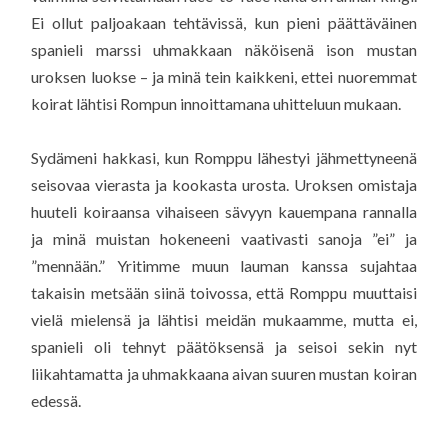
Ei ollut paljoakaan tehtävissä, kun pieni päättäväinen
spanieli marssi uhmakkaan näköisenä ison mustan
uroksen luokse – ja minä tein kaikkeni, ettei nuoremmat
koirat lähtisi Rompun innoittamana uhitteluun mukaan.
Sydämeni hakkasi, kun Romppu lähestyi jähmettyneenä
seisovaa vierasta ja kookasta urosta. Uroksen omistaja
huuteli koiraansa vihaiseen sävyyn kauempana rannalla
ja minä muistan hokeneeni vaativasti sanoja ”ei” ja
”mennään.” Yritimme muun lauman kanssa sujahtaa
takaisin metsään siinä toivossa, että Romppu muuttaisi
vielä mielensä ja lähtisi meidän mukaamme, mutta ei,
spanieli oli tehnyt päätöksensä ja seisoi sekin nyt
liikahtamatta ja uhmakkaana aivan suuren mustan koiran
edessä.