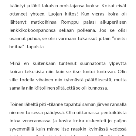
kääntyi ja lähti takaisin omistajansa luokse. Koirat eivät
ottaneet yhteen. Luojan kiitos! Kun vieras koira oli
lähtenyt matkoihinsa Romppu palasi alkuperäisen
lenkkikokoonpanonsa sekaan polleana. Jos se olisi
osannut puhua, se olisi varmaan tokaissut jotain ”meitsi
hoitaa” -tapaista.
Minä en kuitenkaan tuntenut suunnatonta ylpeyttä
koiran tekosista niin kuin se itse tuntui tuntevan. Olin
sille todella vihainen niin tyhmästä päätöksestä, mutta
samalla niin kiitollinen siitä, että se oli kunnossa.
Toinen läheltä piti -tilanne tapahtui saman järven rannalla
niemen toisessa päädyssä. Olin uittamassa pentuikäistä
Intoa venerannassa, ja koska koira uiskenteli jo paljon
syvemmällä kuin minne itse raaskin kylmässä vedessä