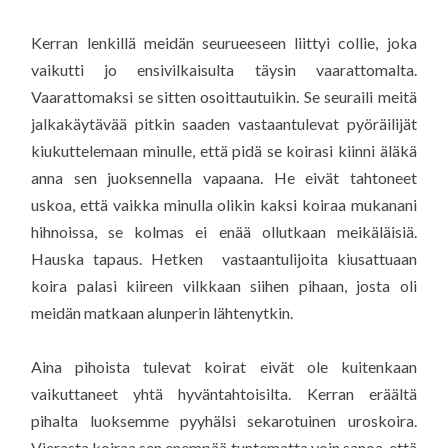
Kerran lenkillä meidän seurueeseen liittyi collie, joka
vaikutti jo ensivilkaisulta täysin vaarattomalta.
Vaarattomaksi se sitten osoittautuikin. Se seuraili meitä
jalkakäytävää pitkin saaden vastaantulevat pyöräilijät
kiukuttelemaan minulle, että pidä se koirasi kiinni äläkä
anna sen juoksennella vapaana. He eivät tahtoneet
uskoa, että vaikka minulla olikin kaksi koiraa mukanani
hihnoissa, se kolmas ei enää ollutkaan meikäläisiä.
Hauska tapaus. Hetken vastaantulijoita kiusattuaan
koira palasi kiireen vilkkaan siihen pihaan, josta oli
meidän matkaan alunperin lähtenytkin.
Aina pihoista tulevat koirat eivät ole kuitenkaan
vaikuttaneet yhtä hyväntahtoisilta. Kerran eräältä
pihalta luoksemme pyyhälsi sekarotuinen uroskoira.
Vierasta koiraa sen enempää tuntematta voin sanoa, että