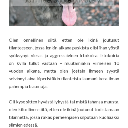
Olen onnellinen siitä, etten ole ikinä joutunut
tilanteeseen, jossa lenkin aikana puskista olisi ihan yöstä
syöksynyt vieras ja aggressiivinen irtokoira. Irtokoiria
on kyllä tullut vastaan – muutamiakin viimeisen 10
vuoden aikana, mutta olen jostain ihmeen syystä
selvinnyt aina kiperistäkin tilanteista laumani kera ilman
pahempia traumoja.
Oli kyse sitten hyvästä lykystä tai mistä tahansa muusta,
olen kiitollinen siitä, etten ole ikinä joutunut todistamaan
tilannetta, jossa rakas perheenjäsen silputaan kuoliaaksi
silmien edessä.