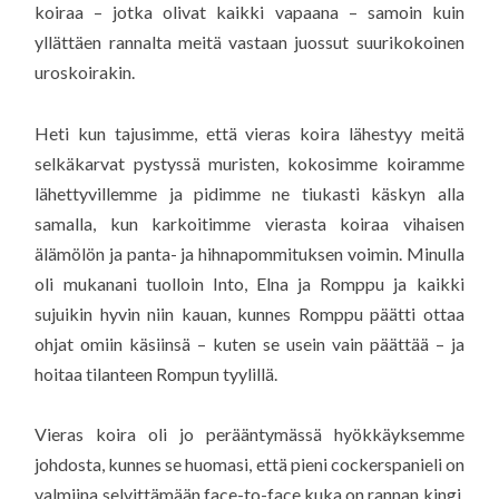
koiraa – jotka olivat kaikki vapaana – samoin kuin
yllättäen rannalta meitä vastaan juossut suurikokoinen
uroskoirakin.
Heti kun tajusimme, että vieras koira lähestyy meitä
selkäkarvat pystyssä muristen, kokosimme koiramme
lähettyvillemme ja pidimme ne tiukasti käskyn alla
samalla, kun karkoitimme vierasta koiraa vihaisen
älämölön ja panta- ja hihnapommituksen voimin. Minulla
oli mukanani tuolloin Into, Elna ja Romppu ja kaikki
sujuikin hyvin niin kauan, kunnes Romppu päätti ottaa
ohjat omiin käsiinsä – kuten se usein vain päättää – ja
hoitaa tilanteen Rompun tyylillä.
Vieras koira oli jo perääntymässä hyökkäyksemme
johdosta, kunnes se huomasi, että pieni cockerspanieli on
valmiina selvittämään face-to-face kuka on rannan kingi.