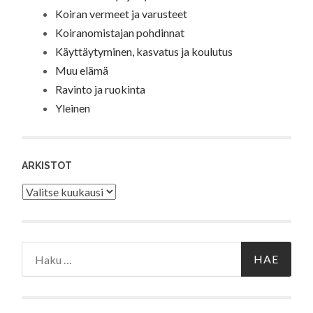
Koiran vermeet ja varusteet
Koiranomistajan pohdinnat
Käyttäytyminen, kasvatus ja koulutus
Muu elämä
Ravinto ja ruokinta
Yleinen
ARKISTOT
Arkistot
Haku: