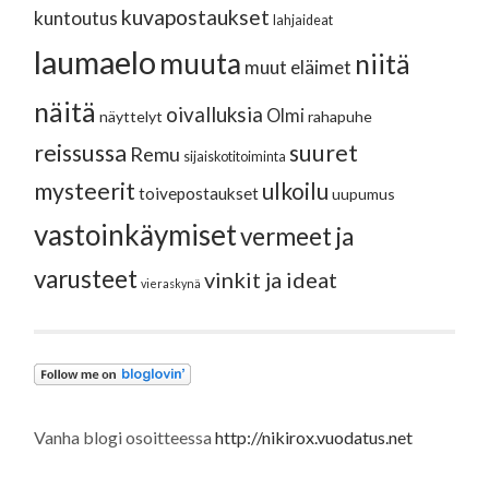
kuvapostaukset
kuntoutus
lahjaideat
laumaelo
muuta
niitä
muut eläimet
näitä
oivalluksia
Olmi
näyttelyt
rahapuhe
reissussa
suuret
Remu
sijaiskotitoiminta
mysteerit
ulkoilu
toivepostaukset
uupumus
vastoinkäymiset
vermeet ja
varusteet
vinkit ja ideat
vieraskynä
Vanha blogi osoitteessa
http://nikirox.vuodatus.net