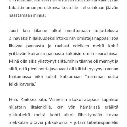
takaisin oman porukkansa kesteille – ei suinkaan jäävän
haastamaan minua!
Juuri kun tilanne alkoi muuttumaan tuijottelusta
piinavaksi hiljaisuudeksi irtokoiran omistaja nappasi isoa
lihavaa pannasta ja raahasi edelleen meitä kohti
yrittävän koiransa pannasta takaisin omiin seuroihinsa.
Minä olin aika yllättynyt siitä, mihin tilanne oli mennyt ja
siitä, että pieni noutajavauvani oli kiltisti pysynyt rannan
tuntumassa eikä tullut katsomaan ”mamman uutta
leikkikaveria.”
Huh. Kaikkea sitä. Viimeisin irtokoiratapaus tapahtui
hiljattain iltalenkillä, kun yön hämärissä eräältä
pikkutieltä meitä kohti alkoi lähestymään kovaa
mekkalaa pitäviä pikkukoiria – jotain tiibetinspanielin