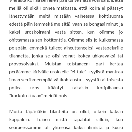
meillä oli sikäli onnea matkassa, että koira ei päässyt
lähestymään meitä missään vaiheessa kohtisuoraa
edestä päin (emmekä me sitä), vaan se bongasi minut ja
kaksi uroskoiraani vasta sitten, kun olimme jo
ohittamassa sen kotitonttia. Olimme siis jo kulkemassa
poispäin, emmekä tulleet aiheuttaneeksi vastapelurille
tilannetta, jonka se olisi voinut kokea uhkaavaksi tai
provosoivaksi. Muistan toistaneeni pari kertaa
peräämme kirivälle urokselle ”ei tule” -tyylistä mantraa
ilman sen ihmeempää välikohtausta – syystä tai toisesta
pollea uros kääntyi takaisin kotipihaansa
”karkoitettuaan” meidät pois.
Mutta täpäriäkin tilanteita on ollut, oikein kaksin
kappalein. Toinen niistä tapahtui silloin, kun
seurueessamme oli yhteensä kaksi ihmistä ja kuusi