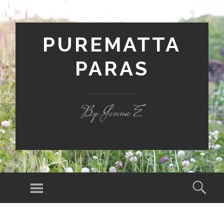
PUREMATTA
PARAS
By Jenna E
Valikko
Hak
SIIRRY