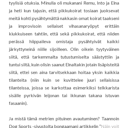
tyylisiä otuksia. Minulla oli mukanani Remu, Into ja Elna
ja heti kun tajusin, että pikkukoirat tosiaan juoksevat
meitä kohti pysähtymättä nakkasin omat koirat taakseni
ja improvisoin sellaiset vihasanaryöpyt erittäin
kiukkuiseen tahtiin, että sekä pikkukoirat, että niiden
perässä hiippaileva omistaja pysähtyivät kaikki
järkyttyneinä niille sijoilleen. Olin oikein tyytyväinen
siitä, että tarkemmalta tutustumiselta säästyttiin ja
tuntui siltä, kuin olisin saanut Elnaltakin jotain lisäpisteitä
siitä, ettei sen aina tarvitsekkaan hoitaa yksin kaikkia
tilanteita (niin kuin se kuvittelee juuri sellaisissa
tilanteissa, joissa se karkottaa esimerkiksi telkkarista
sisälle pyrkivän leijonan tai ikkunan takana istuvan
fasaanin).
Ja mistä tämä metrien pituinen avautuminen? Taannoin
Dog Sports -sivustolta bongaamani artikkelin ”
Näin voit