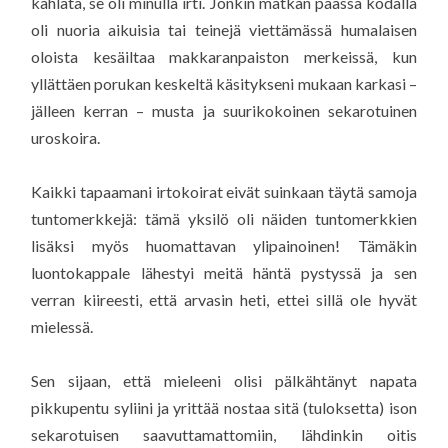
kahlata, se oli minulla irti. Jonkin matkan päässä kodalla
oli nuoria aikuisia tai teinejä viettämässä humalaisen
oloista kesäiltaa makkaranpaiston merkeissä, kun
yllättäen porukan keskeltä käsitykseni mukaan karkasi –
jälleen kerran – musta ja suurikokoinen sekarotuinen
uroskoira.
Kaikki tapaamani irtokoirat eivät suinkaan täytä samoja
tuntomerkkejä: tämä yksilö oli näiden tuntomerkkien
lisäksi myös huomattavan ylipainoinen! Tämäkin
luontokappale lähestyi meitä häntä pystyssä ja sen
verran kiireesti, että arvasin heti, ettei sillä ole hyvät
mielessä.
Sen sijaan, että mieleeni olisi pälkähtänyt napata
pikkupentu syliini ja yrittää nostaa sitä (tuloksetta) ison
sekarotuisen saavuttamattomiin, lähdinkin oitis