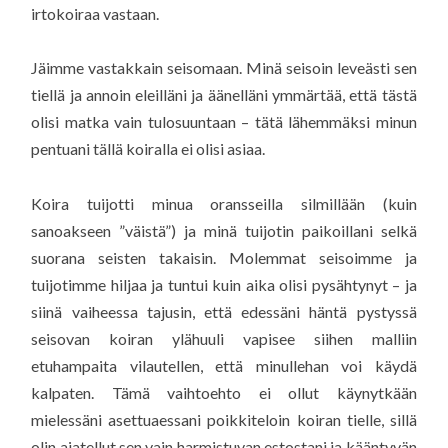
irtokoiraa vastaan.
Jäimme vastakkain seisomaan. Minä seisoin leveästi sen
tiellä ja annoin eleilläni ja äänelläni ymmärtää, että tästä
olisi matka vain tulosuuntaan – tätä lähemmäksi minun
pentuani tällä koiralla ei olisi asiaa.
Koira tuijotti minua oransseilla silmillään (kuin
sanoakseen ”väistä”) ja minä tuijotin paikoillani selkä
suorana seisten takaisin. Molemmat seisoimme ja
tuijotimme hiljaa ja tuntui kuin aika olisi pysähtynyt – ja
siinä vaiheessa tajusin, että edessäni häntä pystyssä
seisovan koiran ylähuuli vapisee siihen malliin
etuhampaita vilautellen, että minullehan voi käydä
kalpaten. Tämä vaihtoehto ei ollut käynytkään
mielessäni asettuaessani poikkiteloin koiran tielle, sillä
olin ajatellut sen vain harmistuvan estostani ja kääntyvän