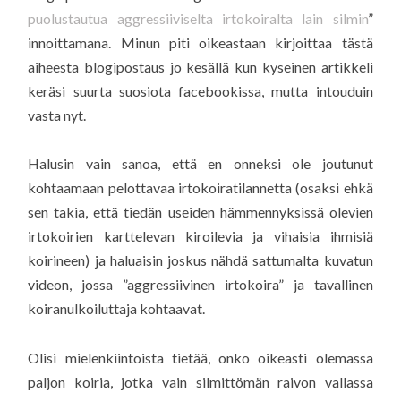
puolustautua aggressiiviselta irtokoiralta lain silmin
”
innoittamana. Minun piti oikeastaan kirjoittaa tästä
aiheesta blogipostaus jo kesällä kun kyseinen artikkeli
keräsi suurta suosiota facebookissa, mutta intouduin
vasta nyt.
Halusin vain sanoa, että en onneksi ole joutunut
kohtaamaan pelottavaa irtokoiratilannetta (osaksi ehkä
sen takia, että tiedän useiden hämmennyksissä olevien
irtokoirien karttelevan kiroilevia ja vihaisia ihmisiä
koirineen) ja haluaisin joskus nähdä sattumalta kuvatun
videon, jossa ”aggressiivinen irtokoira” ja tavallinen
koiranulkoiluttaja kohtaavat.
Olisi mielenkiintoista tietää, onko oikeasti olemassa
paljon koiria, jotka vain silmittömän raivon vallassa