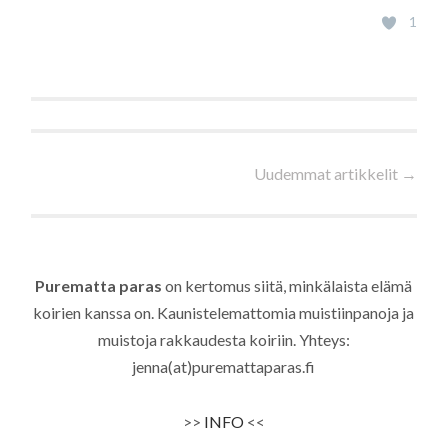
1
Artikkelien
Uudemmat artikkelit
→
selaus
Purematta paras
on kertomus siitä, minkälaista elämä
koirien kanssa on. Kaunistelemattomia muistiinpanoja ja
muistoja rakkaudesta koiriin. Yhteys:
jenna(at)puremattaparas.fi
>>
INFO
<<