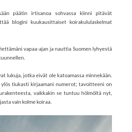
ään päätin irtisanoa sohvassa kiinni pitävät
ttää blogini kuukausittaiset koirakululaskelmat
 viettämäni vapaa-ajan ja nauttia Suomen lyhyestä
kuunnellen.
vat lukuja, jotka eivät ole katoamassa minnekään.
 ylös tiukasti kirjaamani numerot; tavoitteeni on
lurakenteesta, vaikkakin se tuntuu hölmöltä nyt,
jasta vain kolme koiraa.