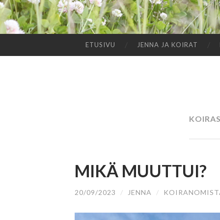
ETUSIVU
JENNA JA KOIRAT
SIIRRY
SISÄLTÖÖN
KOIRA
MIKÄ MUUTTUI?
20/09/2023
/
JENNA
/
KOIRANOMIST