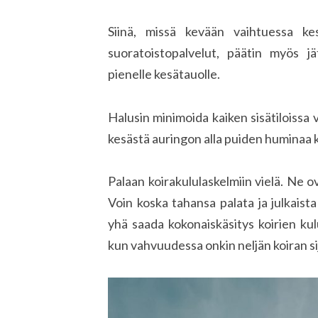
Siinä, missä kevään vaihtuessa kes
suoratoistopalvelut, päätin myös jä
pienelle kesätauolle.
Halusin minimoida kaiken sisätiloissa
kesästä auringon alla puiden huminaa 
Palaan koirakululaskelmiin vielä. Ne o
Voin koska tahansa palata ja julkaista
yhä saada kokonaiskäsitys koirien ku
kun vahvuudessa onkin neljän koiran si