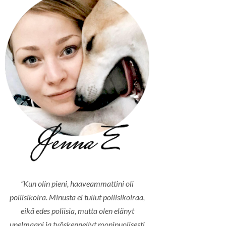
”Kun olin pieni, haaveammattini oli
poliisikoira. Minusta ei tullut poliisikoiraa,
eikä edes poliisia, mutta olen elänyt
unelmaani ja työskennellyt monipuolisesti