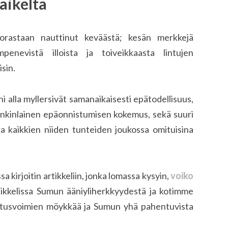
aikelta
orastaan nauttinut keväästä; kesän merkkejä
penevistä illoista ja toiveikkaasta lintujen
isin.
i alla myllersivät samanaikaisesti epätodellisuus,
jonkinlainen epäonnistumisen kokemus, sekä suuri
 kaikkien niiden tunteiden joukossa omituisina
ssa kirjoitin artikkeliin, jonka lomassa kysyin,
voiko
ikkelissa Sumun ääniyliherkkyydestä ja kotimme
lustusvoimien möykkää ja Sumun yhä pahentuvista