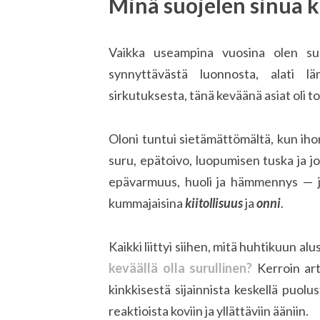
Minä suojelen sinua k
Vaikka useampina vuosina olen su
synnyttävästä luonnosta, alati läm
sirkutuksesta, tänä keväänä asiat oli to
Oloni tuntui sietämättömältä, kun ihon
suru, epätoivo, luopumisen tuska ja 
epävarmuus, huoli ja hämmennys — ja
kummajaisina
kiitollisuus
ja
onni
.
Kaikki liittyi siihen, mitä huhtikuun alu
keväällä olla surullinen?
Kerroin art
kinkkisestä sijainnista keskellä puo
reaktioista koviin ja yllättäviin ääniin.