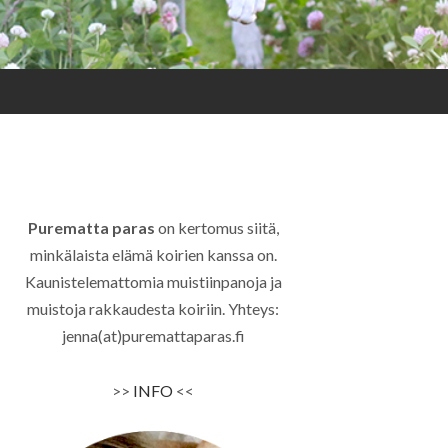
Purematta paras
on kertomus siitä,
minkälaista elämä koirien kanssa on.
Kaunistelemattomia muistiinpanoja ja
muistoja rakkaudesta koiriin. Yhteys:
jenna(at)puremattaparas.fi
>>
INFO
<<