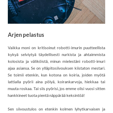
Arjen pelastus
Vaikka moni on kritisoinut robotti-imurin puutteellista
kykyä selviytyä täydellisesti nurkista ja ahtaimmista
kolosista ja väliköistä, minun mielestäni robotti-imuri
ajaa asiansa. Se on ylläpitosiivouksen kiistaton mestari.
Se toimii etenkin, kun kotona on koiria, joiden myötä
lattialla pyörii aina pölyä, koirankarvoja, hiekkaa tai
muuta roskaa. Tai siis pyörisi, jos emme olisi vuosi sitten
hankkineet tuota pientä näppärää keksintöä!
Sen siivoustulos on etenkin kolmen lyhytkarvaisen ja