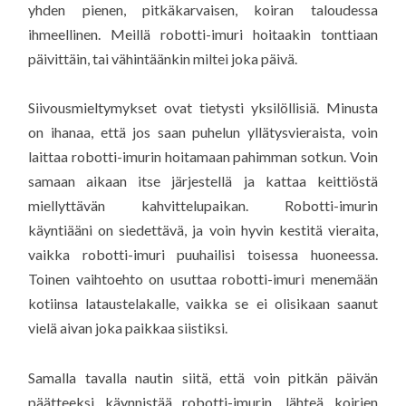
yhden pienen, pitkäkarvaisen, koiran taloudessa
ihmeellinen. Meillä robotti-imuri hoitaakin tonttiaan
päivittäin, tai vähintäänkin miltei joka päivä.
Siivousmieltymykset ovat tietysti yksilöllisiä. Minusta
on ihanaa, että jos saan puhelun yllätysvieraista, voin
laittaa robotti-imurin hoitamaan pahimman sotkun. Voin
samaan aikaan itse järjestellä ja kattaa keittiöstä
miellyttävän kahvittelupaikan. Robotti-imurin
käyntiääni on siedettävä, ja voin hyvin kestitä vieraita,
vaikka robotti-imuri puuhailisi toisessa huoneessa.
Toinen vaihtoehto on usuttaa robotti-imuri menemään
kotiinsa lataustelakalle, vaikka se ei olisikaan saanut
vielä aivan joka paikkaa siistiksi.
Samalla tavalla nautin siitä, että voin pitkän päivän
päätteeksi käynnistää robotti-imurin, lähteä koirien