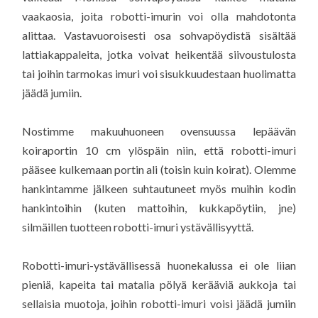
vaakaosia, joita robotti-imurin voi olla mahdotonta
alittaa. Vastavuoroisesti osa sohvapöydistä sisältää
lattiakappaleita, jotka voivat heikentää siivoustulosta
tai joihin tarmokas imuri voi sisukkuudestaan huolimatta
jäädä jumiin.
Nostimme makuuhuoneen ovensuussa lepäävän
koiraportin 10 cm ylöspäin niin, että robotti-imuri
pääsee kulkemaan portin ali (toisin kuin koirat). Olemme
hankintamme jälkeen suhtautuneet myös muihin kodin
hankintoihin (kuten mattoihin, kukkapöytiin, jne)
silmäillen tuotteen robotti-imuri ystävällisyyttä.
Robotti-imuri-ystävällisessä huonekalussa ei ole liian
pieniä, kapeita tai matalia pölyä kerääviä aukkoja tai
sellaisia muotoja, joihin robotti-imuri voisi jäädä jumiin