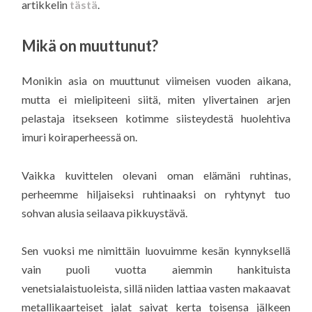
artikkelin
tästä
.
Mikä on muuttunut?
Monikin asia on muuttunut viimeisen vuoden aikana,
mutta ei mielipiteeni siitä, miten ylivertainen arjen
pelastaja itsekseen kotimme siisteydestä huolehtiva
imuri koiraperheessä on.
Vaikka kuvittelen olevani oman elämäni ruhtinas,
perheemme hiljaiseksi ruhtinaaksi on ryhtynyt tuo
sohvan alusia seilaava pikkuystävä.
Sen vuoksi me nimittäin luovuimme kesän kynnyksellä
vain puoli vuotta aiemmin hankituista
venetsialaistuoleista, sillä niiden lattiaa vasten makaavat
metallikaarteiset jalat saivat kerta toisensa jälkeen