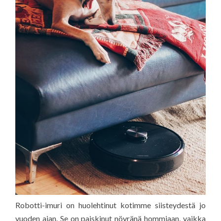
Robotti-imuri on huolehtinut kotimme siisteydestä jo
vuoden ajan. Se on paiskinut nöyränä hommiaan, vaikka