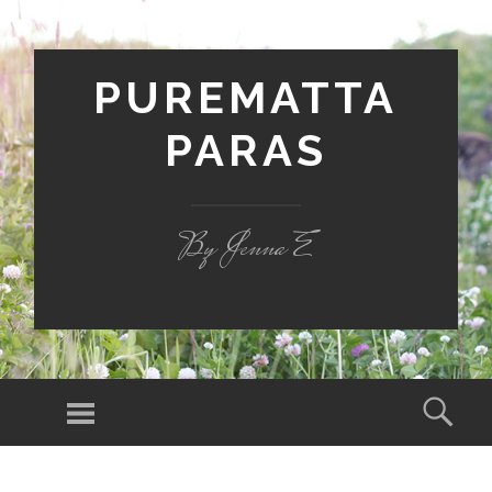
PUREMATTA
PARAS
By Jenna E
Valikko
Hak
SIIRRY