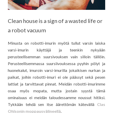
Clean house is a sign of a wasted life or
a robot vacuum
Minusta on robotti-imurin myötä tullut varsin laiska
varsi-imurin käyttäjä ja teenkin nykyään
perusteellisemman suursivouksen vain silloin tällöin.
Perusteellisemmassa suursiivouksessa pyyhin pölyt ja
huonekalut, imuroin varsi-imurilla jokaikisen nurkan ja
paikat, joihin robotti-imuri ei ole päässyt sekä pesen
lattiat ja tarvittavat pinnat. Meidän robotti-imurimme
osaa myös mopata, mutta jostain syystä tämä
ominaisuus ei meidän taloudessamme noussut hitiksi.
Tykkään tehdä sen itse äärettömän kätevällä
Clas
Ohlsonin moppausvälineellä
.