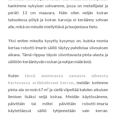
hankimme nykyisen sohvamme, jossa on metallijalat ja
peräti 13 cm maavara. Näin ollen neljän koiran
taloudessa pölyä ja koiran karvoja ei keräänny sohvan
alle, mikä on minulle miellyttävä ja huojentava tieto.
Yksi eniten minulta kysytty kysymys on, kuinka monta
kertaa robotti-imurin säiliö täytyy puhdistaa siivouksen
aikana. Tämä riippuu täysin siivottavasta pinta-alasta ja
säiliöön kerääntyvän roskan ja nuhjun määrästä.
Kuten
tässä aiemmassa samasta aiheesta
kertovassa artikkelissani kerron
, meidän kotimme
pinta-ala on noin 67 m² ja siellä viipeltää kahden aikuisen
ihmisen lisäksi neljä koiraa. Meidän käytössämme,
päivittäin tai miltei päivittäin robotti-imuria
käytettäessä säiliö tyhjennetään vain kerran.