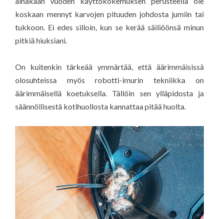
ainakaan vuoden käyttökokemuksen perusteella ole
koskaan mennyt karvojen pituuden johdosta jumiin tai
tukkoon. Ei edes silloin, kun se kerää säiliöönsä minun
pitkiä hiuksiani.
On kuitenkin tärkeää ymmärtää, että äärimmäisissä
olosuhteissa myös robotti-imurin tekniikka on
äärimmäisellä koetuksella. Tällöin sen ylläpidosta ja
säännöllisestä kotihuollosta kannattaa pitää huolta.