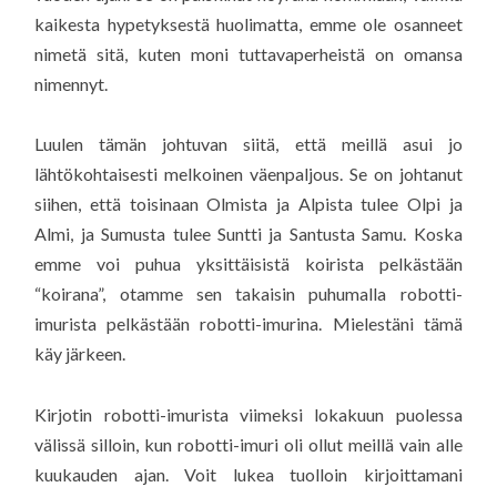
kaikesta hypetyksestä huolimatta, emme ole osanneet
nimetä sitä, kuten moni tuttavaperheistä on omansa
nimennyt.
Luulen tämän johtuvan siitä, että meillä asui jo
lähtökohtaisesti melkoinen väenpaljous. Se on johtanut
siihen, että toisinaan Olmista ja Alpista tulee Olpi ja
Almi, ja Sumusta tulee Suntti ja Santusta Samu. Koska
emme voi puhua yksittäisistä koirista pelkästään
“koirana”, otamme sen takaisin puhumalla robotti-
imurista pelkästään robotti-imurina. Mielestäni tämä
käy järkeen.
Kirjotin robotti-imurista viimeksi lokakuun puolessa
välissä silloin, kun robotti-imuri oli ollut meillä vain alle
kuukauden ajan. Voit lukea tuolloin kirjoittamani