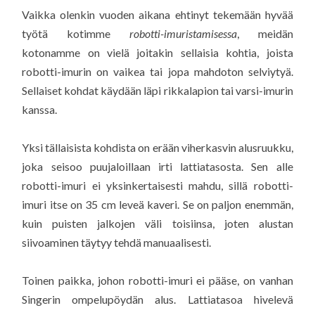
Vaikka olenkin vuoden aikana ehtinyt tekemään hyvää
työtä kotimme
robotti-imuristamisessa
, meidän
kotonamme on vielä joitakin sellaisia kohtia, joista
robotti-imurin on vaikea tai jopa mahdoton selviytyä.
Sellaiset kohdat käydään läpi rikkalapion tai varsi-imurin
kanssa.
Yksi tällaisista kohdista on erään viherkasvin alusruukku,
joka seisoo puujaloillaan irti lattiatasosta. Sen alle
robotti-imuri ei yksinkertaisesti mahdu, sillä robotti-
imuri itse on 35 cm leveä kaveri. Se on paljon enemmän,
kuin puisten jalkojen väli toisiinsa, joten alustan
siivoaminen täytyy tehdä manuaalisesti.
Toinen paikka, johon robotti-imuri ei pääse, on vanhan
Singerin ompelupöydän alus. Lattiatasoa hivelevä