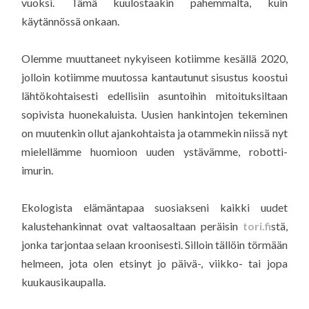
vuoksi. Tämä kuulostaakin pahemmalta, kuin
käytännössä onkaan.
Olemme muuttaneet nykyiseen kotiimme kesällä 2020,
jolloin kotiimme muutossa kantautunut sisustus koostui
lähtökohtaisesti edellisiin asuntoihin mitoituksiltaan
sopivista huonekaluista. Uusien hankintojen tekeminen
on muutenkin ollut ajankohtaista ja otammekin niissä nyt
mielellämme huomioon uuden ystävämme, robotti-
imurin.
Ekologista elämäntapaa suosiakseni kaikki uudet
kalustehankinnat ovat valtaosaltaan peräisin
tori.fi
stä,
jonka tarjontaa selaan kroonisesti. Silloin tällöin törmään
helmeen, jota olen etsinyt jo päivä-, viikko- tai jopa
kuukausikaupalla.