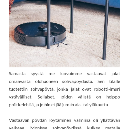
Samasta syystä me luovuimme vastaavat jalat
omaavasta olohuoneen sohvapöydästä. Sen tilalle
tuotettiin sohvapöytä, jonka jalat ovat robotti-imuri
ystävälliset. Sellaiset, joiden välistä on helppo
poikkelehtiä, ja joihin ei jää jumiin ala- tai yläkautta.
Vastaavan pöydän löytäminen valmiina oli yllättävän
vaikeaa. Monissa sohvapöydissä kulkee matalia