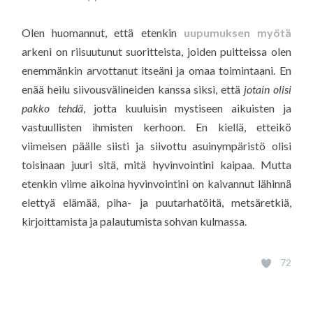
Olen huomannut, että etenkin
uupumuksen myötä
arkeni on riisuutunut suoritteista, joiden puitteissa olen
enemmänkin arvottanut itseäni ja omaa toimintaani. En
enää heilu siivousvälineiden kanssa siksi, että
jotain olisi
pakko tehdä
, jotta kuuluisin mystiseen aikuisten ja
vastuullisten ihmisten kerhoon. En kiellä, etteikö
viimeisen päälle siisti ja siivottu asuinympäristö olisi
toisinaan juuri sitä, mitä hyvinvointini kaipaa. Mutta
etenkin viime aikoina hyvinvointini on kaivannut lähinnä
elettyä elämää, piha- ja puutarhatöitä, metsäretkiä,
kirjoittamista ja palautumista sohvan kulmassa.
72