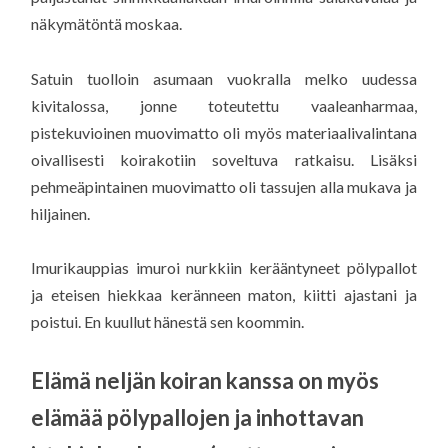
näkymätöntä moskaa.
Satuin tuolloin asumaan vuokralla melko uudessa
kivitalossa, jonne toteutettu vaaleanharmaa,
pistekuvioinen muovimatto oli myös materiaalivalintana
oivallisesti koirakotiin soveltuva ratkaisu. Lisäksi
pehmeäpintainen muovimatto oli tassujen alla mukava ja
hiljainen.
Imurikauppias imuroi nurkkiin kerääntyneet pölypallot
ja eteisen hiekkaa keränneen maton, kiitti ajastani ja
poistui. En kuullut hänestä sen koommin.
Elämä neljän koiran kanssa on myös
elämää pölypallojen ja inhottavan