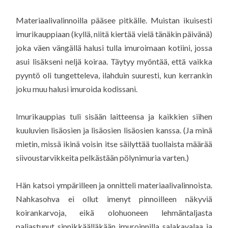
Materiaalivalinnoilla pääsee pitkälle. Muistan ikuisesti
imurikauppiaan (kyllä, niitä kiertää vielä tänäkin päivänä)
joka väen vängällä halusi tulla imuroimaan kotiini, jossa
asui lisäkseni neljä koiraa. Täytyy myöntää, että vaikka
pyyntö oli tungetteleva, ilahduin suuresti, kun kerrankin
joku muu halusi imuroida kodissani.
Imurikauppias tuli sisään laitteensa ja kaikkien siihen
kuuluvien lisäosien ja lisäosien lisäosien kanssa. (Ja minä
mietin, missä ikinä voisin itse säilyttää tuollaista määrää
siivoustarvikkeita pelkästään pölynimuria varten.)
Hän katsoi ympärilleen ja onnitteli materiaalivalinnoista.
Nahkasohva ei ollut imenyt pinnoilleen näkyviä
koirankarvoja, eikä olohuoneen lehmäntaljasta
paljastunut sinnikkäälläkään imuroinnilla salakavalaa ja