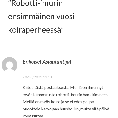
”
Robotti-imurin
ensimmäinen vuosi
koiraperheessä
”
Erikoiset Asiantuntijat
20/10/2021 13:51
Kiitos tästä postauksesta. Meillä on ilmennyt
myös kiinnostusta robotti-imurin hankkimiseen.
Meillä on myös koira ja se ei edes paljoa
pudottele karvojaan huusholliin, mutta sitä pölyä
kyllä riittää.