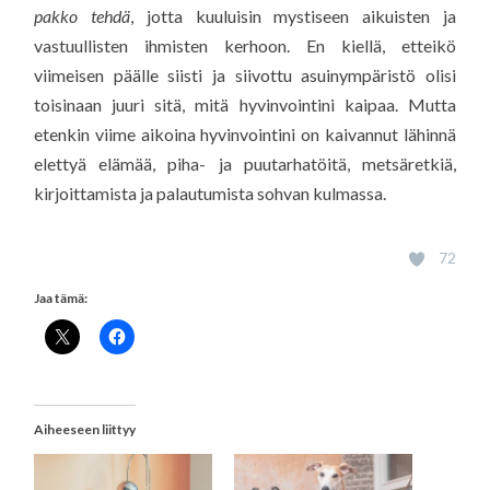
pakko tehdä
, jotta kuuluisin mystiseen aikuisten ja
vastuullisten ihmisten kerhoon. En kiellä, etteikö
viimeisen päälle siisti ja siivottu asuinympäristö olisi
toisinaan juuri sitä, mitä hyvinvointini kaipaa. Mutta
etenkin viime aikoina hyvinvointini on kaivannut lähinnä
elettyä elämää, piha- ja puutarhatöitä, metsäretkiä,
kirjoittamista ja palautumista sohvan kulmassa.
72
Jaa tämä:
Aiheeseen liittyy