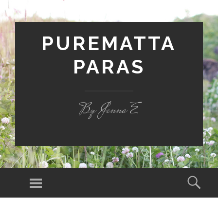
PUREMATTA
PARAS
By Jenna E
Valikko
Hak
SIIRRY