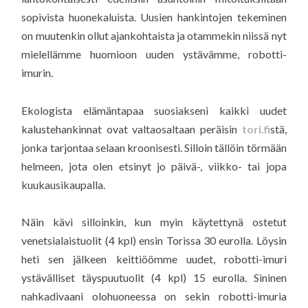
sopivista huonekaluista. Uusien hankintojen tekeminen
on muutenkin ollut ajankohtaista ja otammekin niissä nyt
mielellämme huomioon uuden ystävämme, robotti-
imurin.
Ekologista elämäntapaa suosiakseni kaikki uudet
kalustehankinnat ovat valtaosaltaan peräisin
tori.fi
stä,
jonka tarjontaa selaan kroonisesti. Silloin tällöin törmään
helmeen, jota olen etsinyt jo päivä-, viikko- tai jopa
kuukausikaupalla.
Näin kävi silloinkin, kun myin käytettynä ostetut
venetsialaistuolit (4 kpl) ensin Torissa 30 eurolla. Löysin
heti sen jälkeen keittiöömme uudet, robotti-imuri
ystävälliset täyspuutuolit (4 kpl) 15 eurolla. Sininen
nahkadivaani olohuoneessa on sekin robotti-imuria