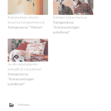
Kokemuksia robotti-
Kahden koiran kanssa
imurista koiraperheessä
Kategoriassa
Kategoriassa "Yleinen"
"Koiranomistajan
pohdinnat"
Ja niin minä lahjoitin
pokaalit ja ruusukkeet
Kategoriassa
"Koiranomistajan
pohdinnat"
Yleinen