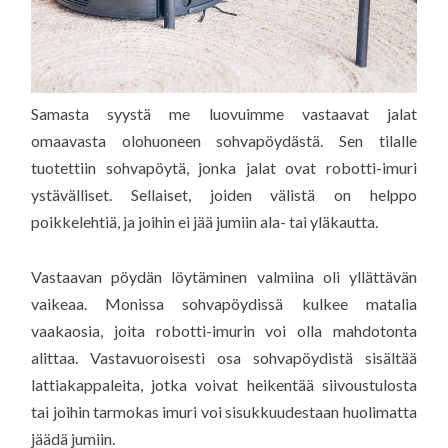
Samasta syystä me luovuimme vastaavat jalat
omaavasta olohuoneen sohvapöydästä. Sen tilalle
tuotettiin sohvapöytä, jonka jalat ovat robotti-imuri
ystävälliset. Sellaiset, joiden välistä on helppo
poikkelehtiä, ja joihin ei jää jumiin ala- tai yläkautta.
Vastaavan pöydän löytäminen valmiina oli yllättävän
vaikeaa. Monissa sohvapöydissä kulkee matalia
vaakaosia, joita robotti-imurin voi olla mahdotonta
alittaa. Vastavuoroisesti osa sohvapöydistä sisältää
lattiakappaleita, jotka voivat heikentää siivoustulosta
tai joihin tarmokas imuri voi sisukkuudestaan huolimatta
jäädä jumiin.