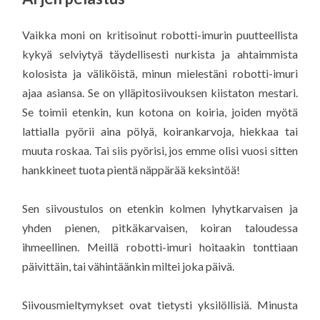
Vaikka moni on kritisoinut robotti-imurin puutteellista
kykyä selviytyä täydellisesti nurkista ja ahtaimmista
kolosista ja väliköistä, minun mielestäni robotti-imuri
ajaa asiansa. Se on ylläpitosiivouksen kiistaton mestari.
Se toimii etenkin, kun kotona on koiria, joiden myötä
lattialla pyörii aina pölyä, koirankarvoja, hiekkaa tai
muuta roskaa. Tai siis pyörisi, jos emme olisi vuosi sitten
hankkineet tuota pientä näppärää keksintöä!
Sen siivoustulos on etenkin kolmen lyhytkarvaisen ja
yhden pienen, pitkäkarvaisen, koiran taloudessa
ihmeellinen. Meillä robotti-imuri hoitaakin tonttiaan
päivittäin, tai vähintäänkin miltei joka päivä.
Siivousmieltymykset ovat tietysti yksilöllisiä. Minusta