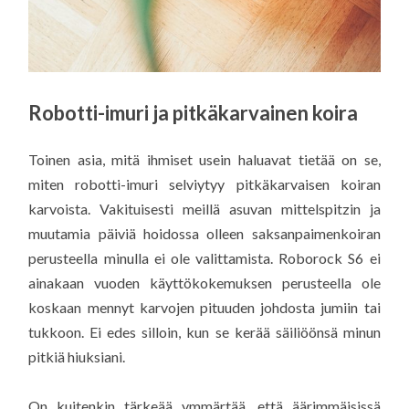
Robotti-imuri ja pitkäkarvainen koira
Toinen asia, mitä ihmiset usein haluavat tietää on se,
miten robotti-imuri selviytyy pitkäkarvaisen koiran
karvoista. Vakituisesti meillä asuvan mittelspitzin ja
muutamia päiviä hoidossa olleen saksanpaimenkoiran
perusteella minulla ei ole valittamista. Roborock S6 ei
ainakaan vuoden käyttökokemuksen perusteella ole
koskaan mennyt karvojen pituuden johdosta jumiin tai
tukkoon. Ei edes silloin, kun se kerää säiliöönsä minun
pitkiä hiuksiani.
On kuitenkin tärkeää ymmärtää, että äärimmäisissä