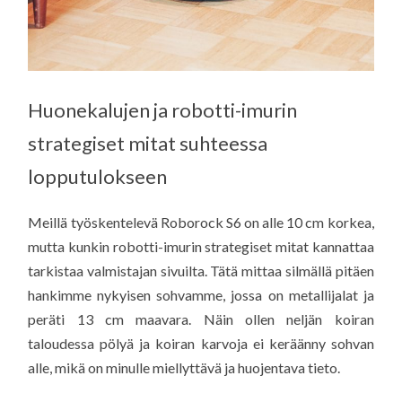
Huonekalujen ja robotti-imurin
strategiset mitat suhteessa
lopputulokseen
Meillä työskentelevä Roborock S6 on alle 10 cm korkea,
mutta kunkin robotti-imurin strategiset mitat kannattaa
tarkistaa valmistajan sivuilta. Tätä mittaa silmällä pitäen
hankimme nykyisen sohvamme, jossa on metallijalat ja
peräti 13 cm maavara. Näin ollen neljän koiran
taloudessa pölyä ja koiran karvoja ei keräänny sohvan
alle, mikä on minulle miellyttävä ja huojentava tieto.