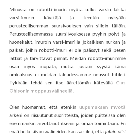
Minusta on robotti-imurin myötä tullut varsin laiska
varsi-imurin käyttäjä ja teenkin nykyään
perusteellisemman suursivouksen vain silloin tällöin.
Perusteellisemmassa suursiivouksessa pyyhin pölyt ja
huonekalut, imuroin varsi-imurilla jokaikisen nurkan ja
paikat, joihin robotti-imuri ei ole päässyt sekä pesen
lattiat ja tarvittavat pinnat. Meidän robotti-imurimme
osaa myös mopata, mutta jostain syystä tämä
ominaisuus ei meidän taloudessamme noussut hitiksi.
Tykkään tehdä sen itse äärettömän kätevällä
Clas
Ohlsonin moppausvälineellä
.
Olen huomannut, että etenkin
uupumuksen myötä
arkeni on riisuutunut suoritteista, joiden puitteissa olen
enemmänkin arvottanut itseäni ja omaa toimintaani. En
enää heilu siivousvälineiden kanssa siksi, että
jotain olisi