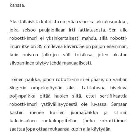
kanssa.
Yksi tällaisista kohdista on erään viherkasvin alusruukku,
joka seisoo puujaloillaan irti lattiatasosta. Sen alle
robotti-imuri ei yksinkertaisesti mahdu, sillä robotti-
imuri itse on 35 cm leveä kaveri. Se on paljon enemmän,
kuin puisten jalkojen väli toisiinsa, joten alustan
siivoaminen täytyy tehdä manuaalisesti.
Toinen paikka, johon robotti-imuri ei pääse, on vanhan
Singerin ompelupöydän alus. Lattiatasoa hivelevä
poljinpaikka pitää huolen siitä, ettei sertifikaattia
robotti-imuri ystävällisyydestä ole luvassa. Samaan
kastiin menee koirien juomapaikka ja
Olmi
n
kaksiosainen ruokakuppiteline, jonka robotti-imuri
saattaa jopa ottaa mukaansa kupin alla käytyään.