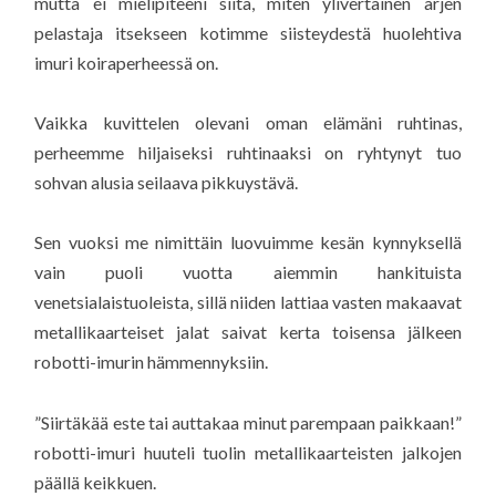
mutta ei mielipiteeni siitä, miten ylivertainen arjen
pelastaja itsekseen kotimme siisteydestä huolehtiva
imuri koiraperheessä on.
Vaikka kuvittelen olevani oman elämäni ruhtinas,
perheemme hiljaiseksi ruhtinaaksi on ryhtynyt tuo
sohvan alusia seilaava pikkuystävä.
Sen vuoksi me nimittäin luovuimme kesän kynnyksellä
vain puoli vuotta aiemmin hankituista
venetsialaistuoleista, sillä niiden lattiaa vasten makaavat
metallikaarteiset jalat saivat kerta toisensa jälkeen
robotti-imurin hämmennyksiin.
”Siirtäkää este tai auttakaa minut parempaan paikkaan!”
robotti-imuri huuteli tuolin metallikaarteisten jalkojen
päällä keikkuen.