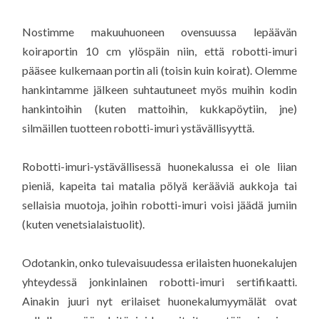
Nostimme makuuhuoneen ovensuussa lepäävän
koiraportin 10 cm ylöspäin niin, että robotti-imuri
pääsee kulkemaan portin ali (toisin kuin koirat). Olemme
hankintamme jälkeen suhtautuneet myös muihin kodin
hankintoihin (kuten mattoihin, kukkapöytiin, jne)
silmäillen tuotteen robotti-imuri ystävällisyyttä.
Robotti-imuri-ystävällisessä huonekalussa ei ole liian
pieniä, kapeita tai matalia pölyä kerääviä aukkoja tai
sellaisia muotoja, joihin robotti-imuri voisi jäädä jumiin
(kuten venetsialaistuolit).
Odotankin, onko tulevaisuudessa erilaisten huonekalujen
yhteydessä jonkinlainen robotti-imuri sertifikaatti.
Ainakin juuri nyt erilaiset huonekalumyymälät ovat