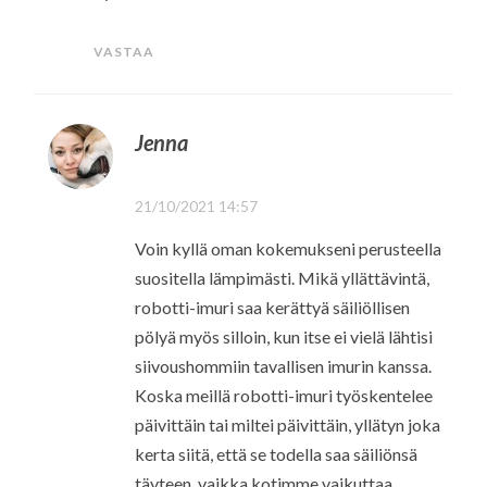
VASTAA
Jenna
21/10/2021 14:57
Voin kyllä oman kokemukseni perusteella
suositella lämpimästi. Mikä yllättävintä,
robotti-imuri saa kerättyä säiliöllisen
pölyä myös silloin, kun itse ei vielä lähtisi
siivoushommiin tavallisen imurin kanssa.
Koska meillä robotti-imuri työskentelee
päivittäin tai miltei päivittäin, yllätyn joka
kerta siitä, että se todella saa säiliönsä
täyteen, vaikka kotimme vaikuttaa