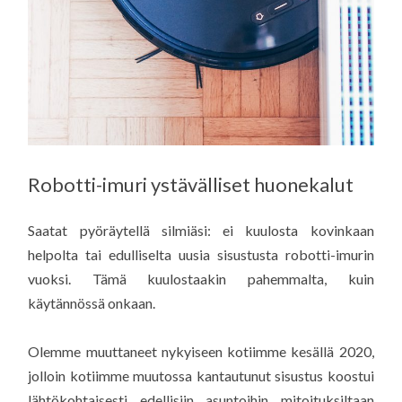
Robotti-imuri ystävälliset huonekalut
Saatat pyöräytellä silmiäsi: ei kuulosta kovinkaan
helpolta tai edulliselta uusia sisustusta robotti-imurin
vuoksi. Tämä kuulostaakin pahemmalta, kuin
käytännössä onkaan.
Olemme muuttaneet nykyiseen kotiimme kesällä 2020,
jolloin kotiimme muutossa kantautunut sisustus koostui
lähtökohtaisesti edellisiin asuntoihin mitoituksiltaan