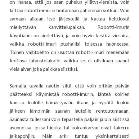
on ihanaa, että jos saan puhelun yllätysvieraista, voin
laittaa robotti-imurin hoitamaan pahimman sotkun. Voin
samaan aikaan itse järjestellä ja kattaa keittiöstä
miellyttävän kahvittelupaikan. Robotti-imurin
käyntiääni on siedettävä, ja voin hyvin kestitä vieraita,
vaikka robotti-imuri puuhailisi toisessa huoneessa.
Toinen vaihtoehto on usuttaa robotti-imuri menemään
kotiinsa lataustelakalle, vaikka se ei olisikaan saanut
vielä aivan joka paikkaa siistiksi.
Samalla tavalla nautin siitä, että voin pitkän päivän
päätteeksi käynnistää robotti-imurin, lähteä koirien
kanssa lenkille hämärtyvään iltaan ja hypätä lenkin
jälkeen lämpimän saunan lauteille rentoutumaaan.
Saunasta tullessani voin tepastella paljain jaloin siistissä
asunnossa, jossa hiekka tai koirankarvat eivät takerru
jalkapohjiin. Näin arki tuntuu yksinkertaisesti