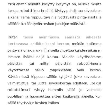
Yksi eniten minulta kysytty kysymys on, kuinka monta
kertaa robotti-imurin säiliö täytyy puhdistaa siivouksen
aikana. Tämä riippuu täysin siivottavasta pinta-alasta ja
säiliöön kerääntyvän roskan ja nuhjun määrästä.
Kuten
tässä aiemmassa samasta aiheesta
kertovassa artikkelissani kerron
, meidän kotimme
pinta-ala on noin 67 m² ja siellä viipeltää kahden aikuisen
ihmisen lisäksi neljä koiraa. Meidän käytössämme,
päivittäin tai miltei päivittäin robotti-imuria
käytettäessä säiliö tyhjennetään vain kerran.
Käytännössä kippaan säiliön tyhjäksi joko siivouksen
valmistuttua, tai uutta siivouskertaa edeltäen. Joskus
robotti-imuri ryhtyy hommiin säiliö jo valmiiksi
puolillaan ja huomauttaa sitten kuuluvalla äänellä, kun
säiliö täyttyykin kesken kaiken.