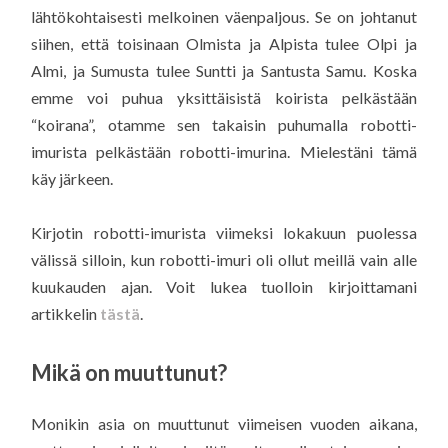
lähtökohtaisesti melkoinen väenpaljous. Se on johtanut
siihen, että toisinaan Olmista ja Alpista tulee Olpi ja
Almi, ja Sumusta tulee Suntti ja Santusta Samu. Koska
emme voi puhua yksittäisistä koirista pelkästään
“koirana”, otamme sen takaisin puhumalla robotti-
imurista pelkästään robotti-imurina. Mielestäni tämä
käy järkeen.
Kirjotin robotti-imurista viimeksi lokakuun puolessa
välissä silloin, kun robotti-imuri oli ollut meillä vain alle
kuukauden ajan. Voit lukea tuolloin kirjoittamani
artikkelin
tästä
.
Mikä on muuttunut?
Monikin asia on muuttunut viimeisen vuoden aikana,