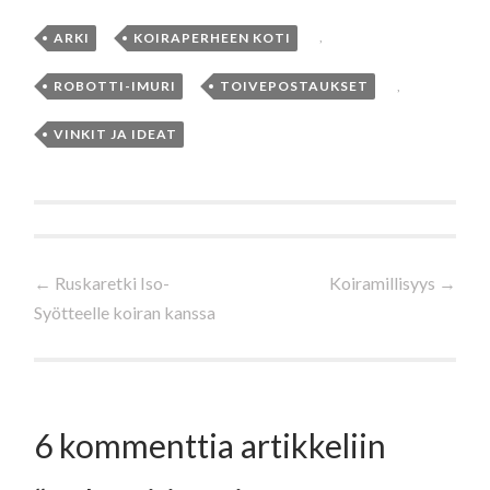
ARKI
,
KOIRAPERHEEN KOTI
,
ROBOTTI-IMURI
,
TOIVEPOSTAUKSET
,
VINKIT JA IDEAT
Artikkelien
←
Ruskaretki Iso-
Koiramillisyys
→
Syötteelle koiran kanssa
selaus
6 kommenttia artikkeliin