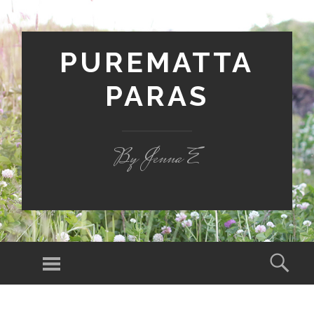
PUREMATTA
PARAS
By Jenna E
Valikko
Hak
SIIRRY