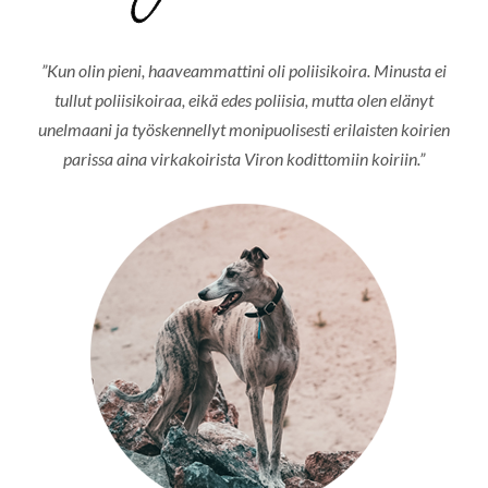
”Kun olin pieni, haaveammattini oli poliisikoira. Minusta ei
tullut poliisikoiraa, eikä edes poliisia, mutta olen elänyt
unelmaani ja työskennellyt monipuolisesti erilaisten koirien
parissa aina virkakoirista Viron kodittomiin koiriin.”