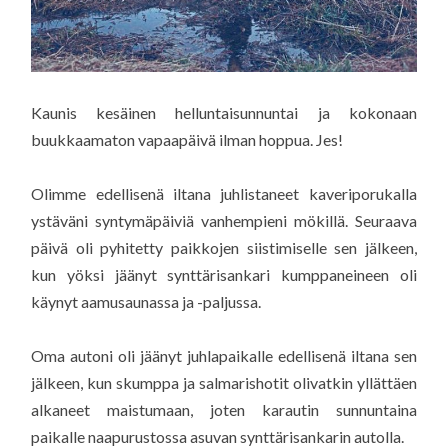
Kaunis kesäinen helluntaisunnuntai ja kokonaan
buukkaamaton vapaapäivä ilman hoppua. Jes!
Olimme edellisenä iltana juhlistaneet kaveriporukalla
ystäväni syntymäpäiviä vanhempieni mökillä. Seuraava
päivä oli pyhitetty paikkojen siistimiselle sen jälkeen,
kun yöksi jäänyt synttärisankari kumppaneineen oli
käynyt aamusaunassa ja -paljussa.
Oma autoni oli jäänyt juhlapaikalle edellisenä iltana sen
jälkeen, kun skumppa ja salmarishotit olivatkin yllättäen
alkaneet maistumaan, joten karautin sunnuntaina
paikalle naapurustossa asuvan synttärisankarin autolla.