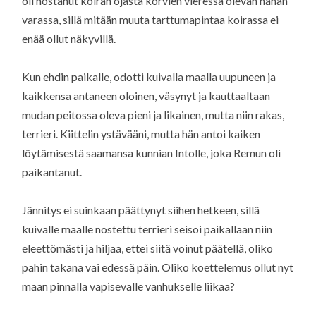
oli nostanut koiran ojasta korvien vieressä olevan nahan
varassa, sillä mitään muuta tarttumapintaa koirassa ei
enää ollut näkyvillä.
Kun ehdin paikalle, odotti kuivalla maalla uupuneen ja
kaikkensa antaneen oloinen, väsynyt ja kauttaaltaan
mudan peitossa oleva pieni ja likainen, mutta niin rakas,
terrieri. Kiittelin ystävääni, mutta hän antoi kaiken
löytämisestä saamansa kunnian Intolle, joka Remun oli
paikantanut.
Jännitys ei suinkaan päättynyt siihen hetkeen, sillä
kuivalle maalle nostettu terrieri seisoi paikallaan niin
eleettömästi ja hiljaa, ettei siitä voinut päätellä, oliko
pahin takana vai edessä päin. Oliko koettelemus ollut nyt
maan pinnalla vapisevalle vanhukselle liikaa?