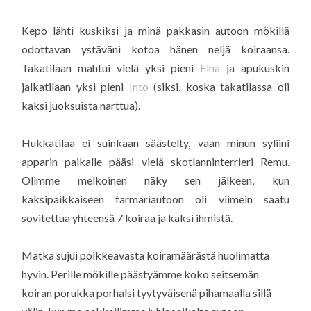
Kepo lähti kuskiksi ja minä pakkasin autoon mökillä
odottavan ystäväni kotoa hänen neljä koiraansa.
Takatilaan mahtui vielä yksi pieni
Elna
ja apukuskin
jalkatilaan yksi pieni
Into
(siksi, koska takatilassa oli
kaksi juoksuista narttua).
Hukkatilaa ei suinkaan säästelty, vaan minun syliini
apparin paikalle pääsi vielä skotlanninterrieri Remu.
Olimme melkoinen näky sen jälkeen, kun
kaksipaikkaiseen farmariautoon oli viimein saatu
sovitettua yhteensä 7 koiraa ja kaksi ihmistä.
Matka sujui poikkeavasta koiramäärästä huolimatta
hyvin. Perille mökille päästyämme koko seitsemän
koiran porukka porhalsi tyytyväisenä pihamaalla sillä