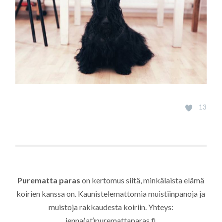
13
Purematta paras
on kertomus siitä, minkälaista elämä
koirien kanssa on. Kaunistelemattomia muistiinpanoja ja
muistoja rakkaudesta koiriin. Yhteys:
jenna(at)puremattaparas.fi