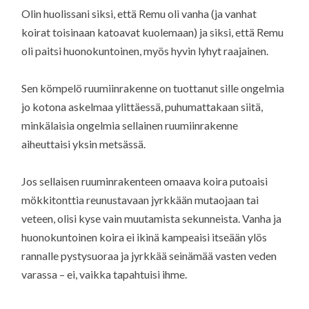
Olin huolissani siksi, että Remu oli vanha (ja vanhat
koirat toisinaan katoavat kuolemaan) ja siksi, että Remu
oli paitsi huonokuntoinen, myös hyvin lyhyt raajainen.
Sen kömpelö ruumiinrakenne on tuottanut sille ongelmia
jo kotona askelmaa ylittäessä, puhumattakaan siitä,
minkälaisia ongelmia sellainen ruumiinrakenne
aiheuttaisi yksin metsässä.
Jos sellaisen ruuminrakenteen omaava koira putoaisi
mökkitonttia reunustavaan jyrkkään mutaojaan tai
veteen, olisi kyse vain muutamista sekunneista. Vanha ja
huonokuntoinen koira ei ikinä kampeaisi itseään ylös
rannalle pystysuoraa ja jyrkkää seinämää vasten veden
varassa – ei, vaikka tapahtuisi ihme.