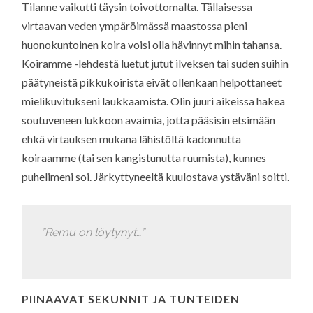
Tilanne vaikutti täysin toivottomalta. Tällaisessa
virtaavan veden ympäröimässä maastossa pieni
huonokuntoinen koira voisi olla hävinnyt mihin tahansa.
Koiramme -lehdestä luetut jutut ilveksen tai suden suihin
päätyneistä pikkukoirista eivät ollenkaan helpottaneet
mielikuvitukseni laukkaamista. Olin juuri aikeissa hakea
soutuveneen lukkoon avaimia, jotta pääsisin etsimään
ehkä virtauksen mukana lähistöltä kadonnutta
koiraamme (tai sen kangistunutta ruumista), kunnes
puhelimeni soi. Järkyttyneeltä kuulostava ystäväni soitti.
”Remu on löytynyt…”
PIINAAVAT SEKUNNIT JA TUNTEIDEN