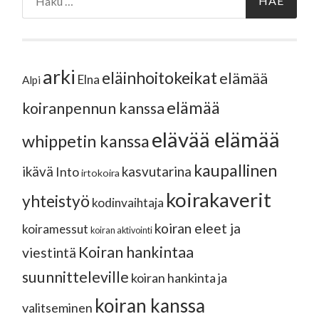
arki
eläinhoitokeikat
elämää
Elna
Alpi
elämää
koiranpennun kanssa
elävää elämää
whippetin kanssa
kaupallinen
ikävä
kasvutarina
Into
irtokoira
koirakaverit
yhteistyö
kodinvaihtaja
koiran eleet ja
koiramessut
koiran aktivointi
Koiran hankintaa
viestintä
suunnitteleville
koiran hankinta ja
koiran kanssa
valitseminen