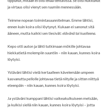
tippunut, mitään ei olisi enää tehtävissä. Se olisi hukkunut
ja virtaus olisi vienyt sen ruumiin mennessään.
Teimme nopean toimintasuunnitelman. Emme lähtisi,
ennen kuin koira olisi löytynyt. Kukaan ei sanonut sitä
ääneen, mutta kaikki sen tiesivät:
elävänä tai kuolleena.
Kepo otti auton ja lähti tutkimaan mökille johtavaa
hiekkatietä molempiin suuntiin – niin kauan, kunnes koira
löytyisi.
Ystäväni lähtisi vielä kertaalleen kävelemään umpeen
kasvanutta pellolle johtavaa tietä niitylle ja sitten niittyä
eteenpäin – niin kauan, kunnes koira löytyisi.
Ja ystäväni kumppani lähtisi vaikeakulkuiseen metsään,
ja kulkisi siellä niin kauan, kunnes koira löytyisi – jotta