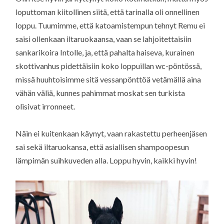
loputtoman kiitollinen siitä, että tarinalla oli onnellinen
loppu. Tuumimme, että katoamistempun tehnyt Remu ei
saisi ollenkaan iltaruokaansa, vaan se lahjoitettaisiin
sankarikoira Intolle, ja, että pahalta haiseva, kurainen
skottivanhus pidettäisiin koko loppuillan wc-pöntössä,
missä huuhtoisimme sitä vessanpönttöä vetämällä aina
vähän väliä, kunnes pahimmat moskat sen turkista
olisivat irronneet.
Näin ei kuitenkaan käynyt, vaan rakastettu perheenjäsen
sai sekä iltaruokansa, että asiallisen shampoopesun
lämpimän suihkuveden alla. Loppu hyvin, kaikki hyvin!