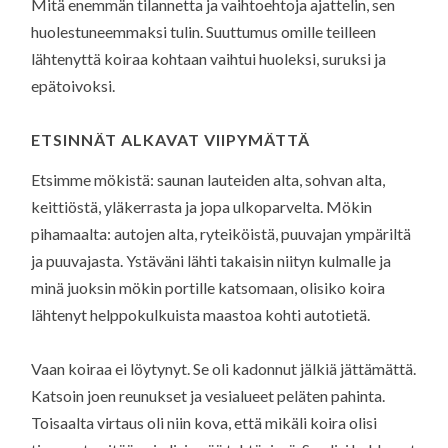
Mitä enemmän tilannetta ja vaihtoehtoja ajattelin, sen
huolestuneemmaksi tulin. Suuttumus omille teilleen
lähtenyttä koiraa kohtaan vaihtui huoleksi, suruksi ja
epätoivoksi.
ETSINNÄT ALKAVAT VIIPYMÄTTÄ
Etsimme mökistä: saunan lauteiden alta, sohvan alta,
keittiöstä, yläkerrasta ja jopa ulkoparvelta. Mökin
pihamaalta: autojen alta, ryteiköistä, puuvajan ympäriltä
ja puuvajasta. Ystäväni lähti takaisin niityn kulmalle ja
minä juoksin mökin portille katsomaan, olisiko koira
lähtenyt helppokulkuista maastoa kohti autotietä.
Vaan koiraa ei löytynyt. Se oli kadonnut jälkiä jättämättä.
Katsoin joen reunukset ja vesialueet peläten pahinta.
Toisaalta virtaus oli niin kova, että mikäli koira olisi