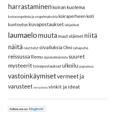
harrastaminen
koiran kuolema
koiraperheen koti
koiraongelmia ja ongelmakoiria
kuvapostaukset
kuntoutus
lahjaideat
laumaelo
muuta
niitä
muut eläimet
näitä
oivalluksia
Olmi
näyttelyt
rahapuhe
reissussa
suuret
Remu
sijaiskotitoiminta
mysteerit
ulkoilu
toivepostaukset
uupumus
vastoinkäymiset
vermeet ja
varusteet
vinkit ja ideat
vieraskynä