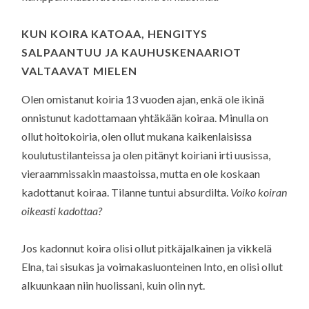
KUN KOIRA KATOAA, HENGITYS
SALPAANTUU JA KAUHUSKENAARIOT
VALTAAVAT MIELEN
Olen omistanut koiria 13 vuoden ajan, enkä ole ikinä
onnistunut kadottamaan yhtäkään koiraa. Minulla on
ollut hoitokoiria, olen ollut mukana kaikenlaisissa
koulutustilanteissa ja olen pitänyt koiriani irti uusissa,
vieraammissakin maastoissa, mutta en ole koskaan
kadottanut koiraa. Tilanne tuntui absurdilta.
Voiko koiran
oikeasti kadottaa?
Jos kadonnut koira olisi ollut pitkäjalkainen ja vikkelä
Elna, tai sisukas ja voimakasluonteinen Into, en olisi ollut
alkuunkaan niin huolissani, kuin olin nyt.