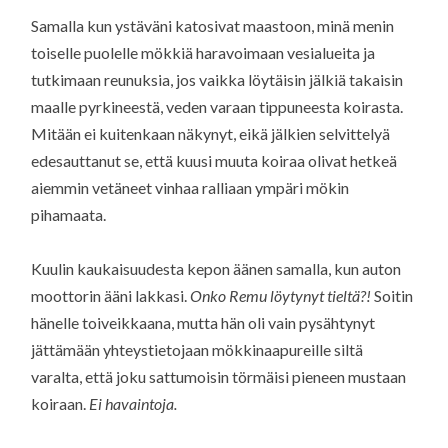
Samalla kun ystäväni katosivat maastoon, minä menin
toiselle puolelle mökkiä haravoimaan vesialueita ja
tutkimaan reunuksia, jos vaikka löytäisin jälkiä takaisin
maalle pyrkineestä, veden varaan tippuneesta koirasta.
Mitään ei kuitenkaan näkynyt, eikä jälkien selvittelyä
edesauttanut se, että kuusi muuta koiraa olivat hetkeä
aiemmin vetäneet vinhaa ralliaan ympäri mökin
pihamaata.
Kuulin kaukaisuudesta kepon äänen samalla, kun auton
moottorin ääni lakkasi.
Onko Remu löytynyt tieltä?!
Soitin
hänelle toiveikkaana, mutta hän oli vain pysähtynyt
jättämään yhteystietojaan mökkinaapureille siltä
varalta, että joku sattumoisin törmäisi pieneen mustaan
koiraan.
Ei havaintoja.