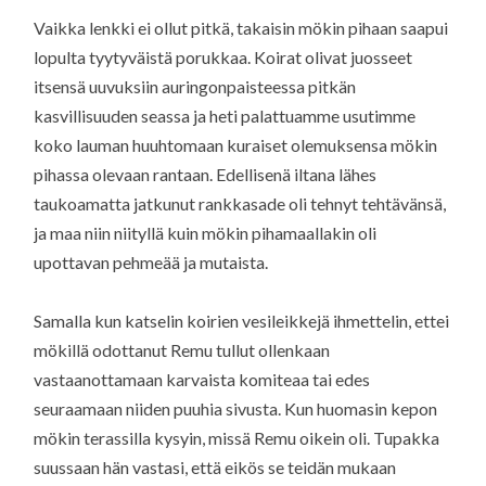
Vaikka lenkki ei ollut pitkä, takaisin mökin pihaan saapui
lopulta tyytyväistä porukkaa. Koirat olivat juosseet
itsensä uuvuksiin auringonpaisteessa pitkän
kasvillisuuden seassa ja heti palattuamme usutimme
koko lauman huuhtomaan kuraiset olemuksensa mökin
pihassa olevaan rantaan. Edellisenä iltana lähes
taukoamatta jatkunut rankkasade oli tehnyt tehtävänsä,
ja maa niin niityllä kuin mökin pihamaallakin oli
upottavan pehmeää ja mutaista.
Samalla kun katselin koirien vesileikkejä ihmettelin, ettei
mökillä odottanut Remu tullut ollenkaan
vastaanottamaan karvaista komiteaa tai edes
seuraamaan niiden puuhia sivusta. Kun huomasin kepon
mökin terassilla kysyin, missä Remu oikein oli. Tupakka
suussaan hän vastasi, että eikös se teidän mukaan