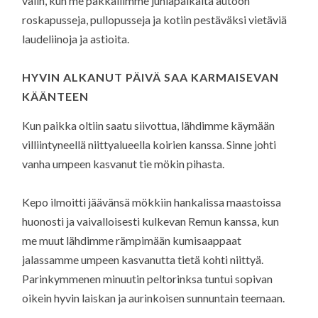
välin, kun me pakkailimme juhlapaikalta autoon
roskapusseja, pullopusseja ja kotiin pestäväksi vietäviä
laudeliinoja ja astioita.
HYVIN ALKANUT PÄIVÄ SAA KARMAISEVAN
KÄÄNTEEN
Kun paikka oltiin saatu siivottua, lähdimme käymään
villiintyneellä niittyalueella koirien kanssa. Sinne johti
vanha umpeen kasvanut tie mökin pihasta.
Kepo ilmoitti jäävänsä mökkiin hankalissa maastoissa
huonosti ja vaivalloisesti kulkevan Remun kanssa, kun
me muut lähdimme rämpimään kumisaappaat
jalassamme umpeen kasvanutta tietä kohti niittyä.
Parinkymmenen minuutin peltorinksa tuntui sopivan
oikein hyvin laiskan ja aurinkoisen sunnuntain teemaan.