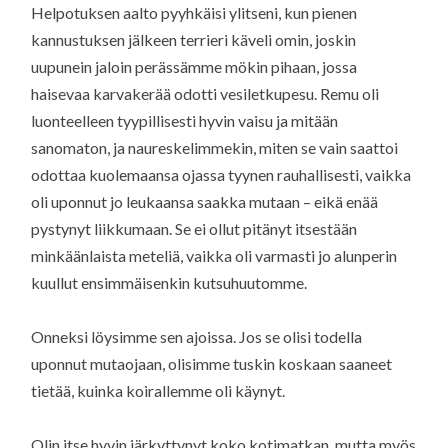
Helpotuksen aalto pyyhkäisi ylitseni, kun pienen
kannustuksen jälkeen terrieri käveli omin, joskin
uupunein jaloin perässämme mökin pihaan, jossa
haisevaa karvakerää odotti vesiletkupesu. Remu oli
luonteelleen tyypillisesti hyvin vaisu ja mitään
sanomaton, ja naureskelimmekin, miten se vain saattoi
odottaa kuolemaansa ojassa tyynen rauhallisesti, vaikka
oli uponnut jo leukaansa saakka mutaan – eikä enää
pystynyt liikkumaan. Se ei ollut pitänyt itsestään
minkäänlaista meteliä, vaikka oli varmasti jo alunperin
kuullut ensimmäisenkin kutsuhuutomme.
Onneksi löysimme sen ajoissa. Jos se olisi todella
uponnut mutaojaan, olisimme tuskin koskaan saaneet
tietää, kuinka koirallemme oli käynyt.
Olin itse hyvin järkyttynyt koko kotimatkan, mutta myös