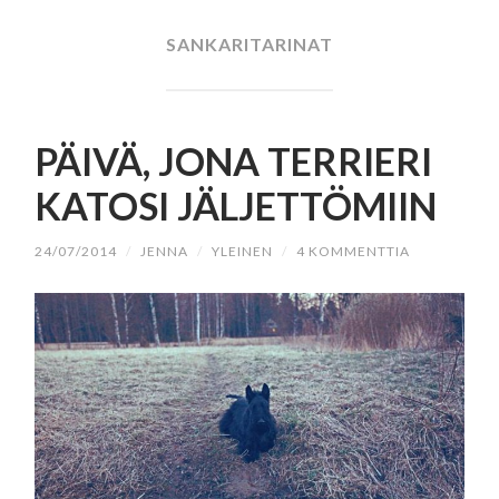
SISÄLTÖÖN
SANKARITARINAT
PÄIVÄ, JONA TERRIERI
KATOSI JÄLJETTÖMIIN
24/07/2014
/
JENNA
/
YLEINEN
/
4 KOMMENTTIA