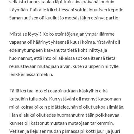
sellaista tunneskaalaa läpi, kuin sinä päivänä jouduin
käymään. Paikalle kiirehtiessäni soitin ilouutisen kepolle.
Saman uutisen oli kuullut jo metsästäkin etsinyt partio.
Mistä se löytyi? Koko etsintöjen ajan ympärillämme
vapaana oli häärinyt yhteensä kuusi koiraa. Ystäväni oli
edennyt umpeen kasvanutta tietä kohti niittyä ja
huomannut, että Into oli aikeissa sotkea itsensä tietä
reunustavaan mutaojaan aivan, kuten alunperin niitylle
lenkkeillessämmekin.
Tällä kertaa Into ei reagoinutkaan käskyihin eikä
kutsuihin tulla pois. Kun ystäväni oli mennyt katsomaan
mikä koiraa oikein pidättelee, hän ei ollut uskoa silmiään.
Hän ei aluksi ollut edes huomannut mitään poikkeavaa,
kunnes oli katsonut mustaan mutaojaan tarkemmin.
Vetisen ja liejuisen mudan pinnassa pilkotti juuri ja juuri