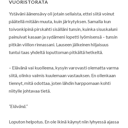
VUORISTORATA
Ystäväni äänensävy oli jotain sellaista, ettei siitä voinut
päätellä mitään muuta, kuin järkytyksen. Samalla kun
toivonkipinä pirskahti sisälläni tunsin, kuinka sisuskaluni
painuivat kasaan ja sydämeni lopetti lyömisensä – tunsin
pitkän viillon rinnassani. Lauseen jälkeinen hiljaisuus
tuntui taas yhdeltä loputtoman pitkältä hetkeltä.
– Elävänä vai kuolleena, kysyin varovasti olematta varma
siitä, olinko valmis kuulemaan vastauksen. En ollenkaan
tiennyt, mitä odottaa, joten lähdin harppomaan kohti
niitylle johtavaa tietä.
”Elävänä.”
Loputon helpotus. En ole ikinä käynyt niin lyhyessä ajassa