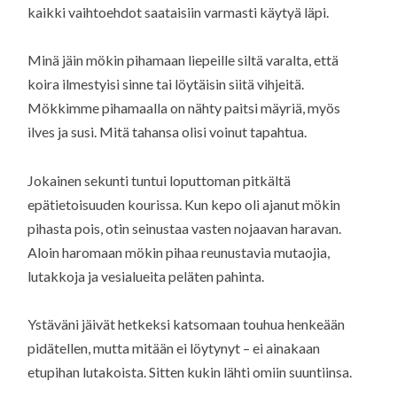
kaikki vaihtoehdot saataisiin varmasti käytyä läpi.
Minä jäin mökin pihamaan liepeille siltä varalta, että
koira ilmestyisi sinne tai löytäisin siitä vihjeitä.
Mökkimme pihamaalla on nähty paitsi mäyriä, myös
ilves ja susi. Mitä tahansa olisi voinut tapahtua.
Jokainen sekunti tuntui loputtoman pitkältä
epätietoisuuden kourissa. Kun kepo oli ajanut mökin
pihasta pois, otin seinustaa vasten nojaavan haravan.
Aloin haromaan mökin pihaa reunustavia mutaojia,
lutakkoja ja vesialueita peläten pahinta.
Ystäväni jäivät hetkeksi katsomaan touhua henkeään
pidätellen, mutta mitään ei löytynyt – ei ainakaan
etupihan lutakoista. Sitten kukin lähti omiin suuntiinsa.