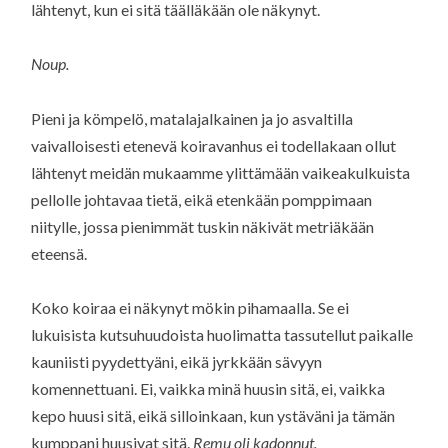
lähtenyt, kun ei sitä täälläkään ole näkynyt.
Noup.
Pieni ja kömpelö, matalajalkainen ja jo asvaltilla
vaivalloisesti etenevä koiravanhus ei todellakaan ollut
lähtenyt meidän mukaamme ylittämään vaikeakulkuista
pellolle johtavaa tietä, eikä etenkään pomppimaan
niitylle, jossa pienimmät tuskin näkivät metriäkään
eteensä.
Koko koiraa ei näkynyt mökin pihamaalla. Se ei
lukuisista kutsuhuudoista huolimatta tassutellut paikalle
kauniisti pyydettyäni, eikä jyrkkään sävyyn
komennettuani. Ei, vaikka minä huusin sitä, ei, vaikka
kepo huusi sitä, eikä silloinkaan, kun ystäväni ja tämän
kumppani huusivat sitä.
Remu oli kadonnut.