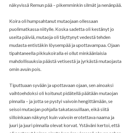
näkyvissä Remun pää – pikemminkin silmät ja nenänpää.
Koira oli humpsahtanut mutaojaan ollessaan
puolimatkassa niitylle. Koska sadetta oli kestänyt jo
useita päiviä, mutaoja oli täyttynyt vedestä tehden
mudasta entistäkin löysempää ja upottavampaa. Ojaan
tipahtaneella pikkukoiralla ei ollut minkäänlaisia
mahdollisuuksia päästä vetisestä ja jyrkästä mutaojasta
omin avuin pois.
Tiputtuaan syvään ja upottavaan ojaan, sen ainoaksi
vaihtoehdoksi oli koitunut pidätellä päätään mutaojan
pinnalla – ja jotta se pystyi vaivoin hengittämään, se
seisoi mutaojan pohjalla takatassuillaan, eikä siitä
silloinkaan näkynyt kuin vaivoin erotettava naama ja
juuri ja juuri pinnalla olevat korvat. Ystäväni kertoi, että