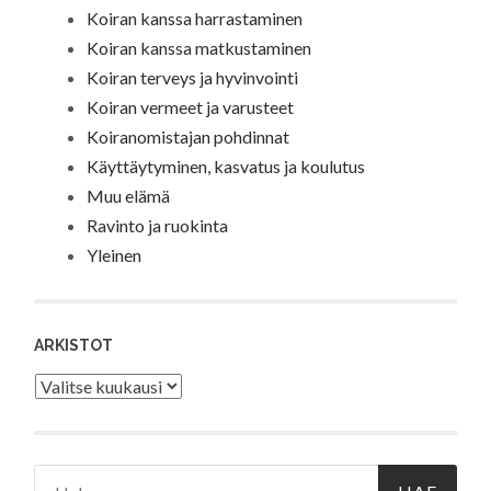
Koiran kanssa harrastaminen
Koiran kanssa matkustaminen
Koiran terveys ja hyvinvointi
Koiran vermeet ja varusteet
Koiranomistajan pohdinnat
Käyttäytyminen, kasvatus ja koulutus
Muu elämä
Ravinto ja ruokinta
Yleinen
ARKISTOT
Arkistot
Haku: