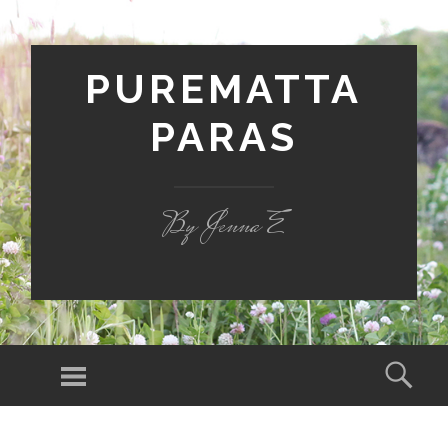
PUREMATTA
PARAS
By Jenna E
Valikko
Hak
SIIRRY