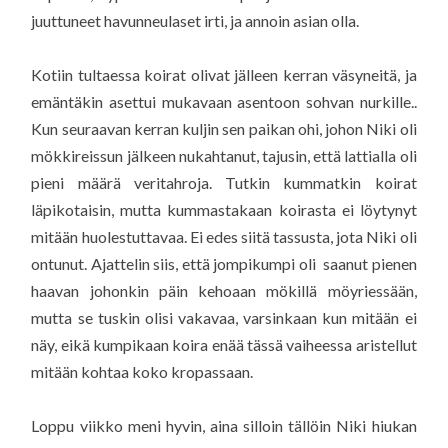
juuttuneet havunneulaset irti, ja annoin asian olla.
Kotiin tultaessa koirat olivat jälleen kerran väsyneitä, ja
emäntäkin asettui mukavaan asentoon sohvan nurkille..
Kun seuraavan kerran kuljin sen paikan ohi, johon Niki oli
mökkireissun jälkeen nukahtanut, tajusin, että lattialla oli
pieni määrä veritahroja. Tutkin kummatkin koirat
läpikotaisin, mutta kummastakaan koirasta ei löytynyt
mitään huolestuttavaa. Ei edes siitä tassusta, jota Niki oli
ontunut. Ajattelin siis, että jompikumpi oli saanut pienen
haavan johonkin päin kehoaan mökillä möyriessään,
mutta se tuskin olisi vakavaa, varsinkaan kun mitään ei
näy, eikä kumpikaan koira enää tässä vaiheessa aristellut
mitään kohtaa koko kropassaan.
Loppu viikko meni hyvin, aina silloin tällöin Niki hiukan