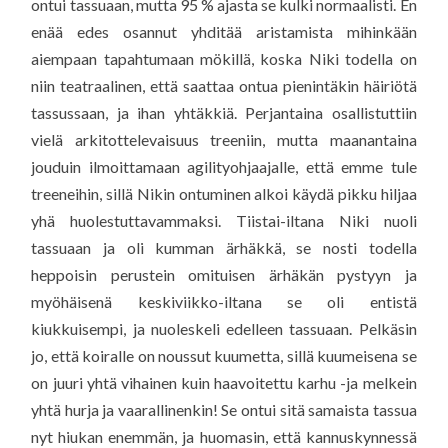
ontui tassuaan, mutta 95 % ajasta se kulki normaalisti. En
enää edes osannut yhditää aristamista mihinkään
aiempaan tapahtumaan mökillä, koska Niki todella on
niin teatraalinen, että saattaa ontua pienintäkin häiriötä
tassussaan, ja ihan yhtäkkiä. Perjantaina osallistuttiin
vielä arkitottelevaisuus treeniin, mutta maanantaina
jouduin ilmoittamaan agilityohjaajalle, että emme tule
treeneihin, sillä Nikin ontuminen alkoi käydä pikku hiljaa
yhä huolestuttavammaksi. Tiistai-iltana Niki nuoli
tassuaan ja oli kumman ärhäkkä, se nosti todella
heppoisin perustein omituisen ärhäkän pystyyn ja
myöhäisenä keskiviikko-iltana se oli entistä
kiukkuisempi, ja nuoleskeli edelleen tassuaan. Pelkäsin
jo, että koiralle on noussut kuumetta, sillä kuumeisena se
on juuri yhtä vihainen kuin haavoitettu karhu -ja melkein
yhtä hurja ja vaarallinenkin! Se ontui sitä samaista tassua
nyt hiukan enemmän, ja huomasin, että kannuskynnessä