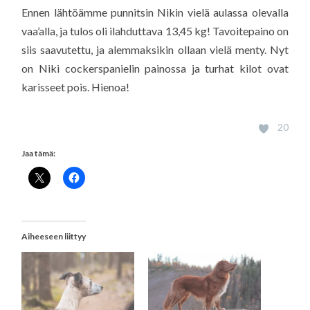
Ennen lähtöämme punnitsin Nikin vielä aulassa olevalla
vaa’alla, ja tulos oli ilahduttava 13,45 kg! Tavoitepaino on
siis saavutettu, ja alemmaksikin ollaan vielä menty. Nyt
on Niki cockerspanielin painossa ja turhat kilot ovat
karisseet pois. Hienoa!
20
Jaa tämä:
Aiheeseen liittyy