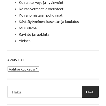
Koiran terveys ja hyvinvointi
Koiran vermeet ja varusteet
Koiranomistajan pohdinnat
Käyttäytyminen, kasvatus ja koulutus
Muu elämä
Ravinto ja ruokinta
Yleinen
ARKISTOT
Arkistot
Haku: