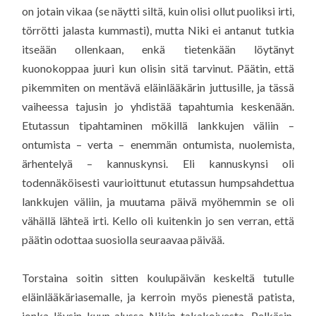
on jotain vikaa (se näytti siltä, kuin olisi ollut puoliksi irti,
törrötti jalasta kummasti), mutta Niki ei antanut tutkia
itseään ollenkaan, enkä tietenkään löytänyt
kuonokoppaa juuri kun olisin sitä tarvinut. Päätin, että
pikemmiten on mentävä eläinlääkärin juttusille, ja tässä
vaiheessa tajusin jo yhdistää tapahtumia keskenään.
Etutassun tipahtaminen mökillä lankkujen väliin –
ontumista – verta – enemmän ontumista, nuolemista,
ärhentelyä – kannuskynsi. Eli kannuskynsi oli
todennäköisesti vaurioittunut etutassun humpsahdettua
lankkujen väliin, ja muutama päivä myöhemmin se oli
vähällä lähteä irti. Kello oli kuitenkin jo sen verran, että
päätin odottaa suosiolla seuraavaa päivää.
Torstaina soitin sitten koulupäivän keskeltä tutulle
eläinlääkäriasemalle, ja kerroin myös pienestä patista,
jonka löysin kuun alussa Nikin takakoivesta. Pelkäsin,