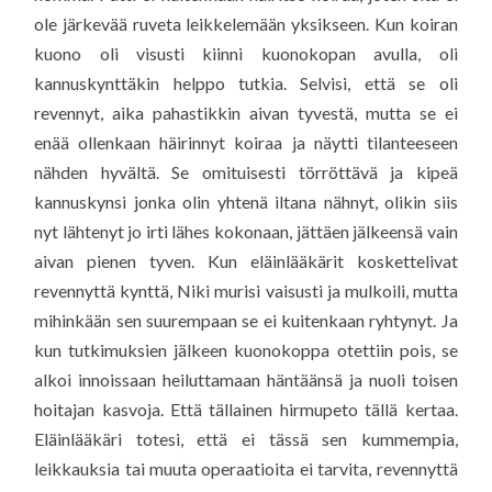
ole järkevää ruveta leikkelemään yksikseen. Kun koiran
kuono oli visusti kiinni kuonokopan avulla, oli
kannuskynttäkin helppo tutkia. Selvisi, että se oli
revennyt, aika pahastikkin aivan tyvestä, mutta se ei
enää ollenkaan häirinnyt koiraa ja näytti tilanteeseen
nähden hyvältä. Se omituisesti törröttävä ja kipeä
kannuskynsi jonka olin yhtenä iltana nähnyt, olikin siis
nyt lähtenyt jo irti lähes kokonaan, jättäen jälkeensä vain
aivan pienen tyven. Kun eläinlääkärit koskettelivat
revennyttä kynttä, Niki murisi vaisusti ja mulkoili, mutta
mihinkään sen suurempaan se ei kuitenkaan ryhtynyt. Ja
kun tutkimuksien jälkeen kuonokoppa otettiin pois, se
alkoi innoissaan heiluttamaan häntäänsä ja nuoli toisen
hoitajan kasvoja. Että tällainen hirmupeto tällä kertaa.
Eläinlääkäri totesi, että ei tässä sen kummempia,
leikkauksia tai muuta operaatioita ei tarvita, revennyttä