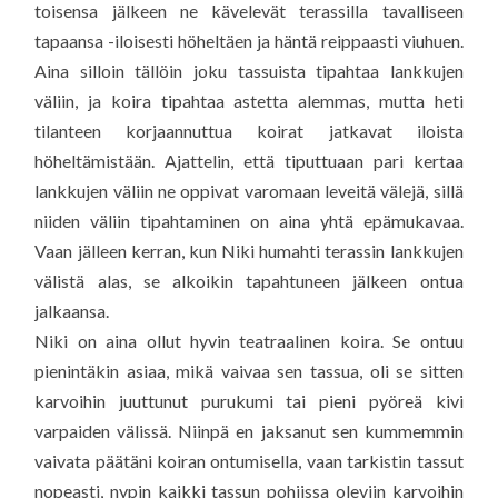
toisensa jälkeen ne kävelevät terassilla tavalliseen
tapaansa -iloisesti höheltäen ja häntä reippaasti viuhuen.
Aina silloin tällöin joku tassuista tipahtaa lankkujen
väliin, ja koira tipahtaa astetta alemmas, mutta heti
tilanteen korjaannuttua koirat jatkavat iloista
höheltämistään. Ajattelin, että tiputtuaan pari kertaa
lankkujen väliin ne oppivat varomaan leveitä välejä, sillä
niiden väliin tipahtaminen on aina yhtä epämukavaa.
Vaan jälleen kerran, kun Niki humahti terassin lankkujen
välistä alas, se alkoikin tapahtuneen jälkeen ontua
jalkaansa.
Niki on aina ollut hyvin teatraalinen koira. Se ontuu
pienintäkin asiaa, mikä vaivaa sen tassua, oli se sitten
karvoihin juuttunut purukumi tai pieni pyöreä kivi
varpaiden välissä. Niinpä en jaksanut sen kummemmin
vaivata päätäni koiran ontumisella, vaan tarkistin tassut
nopeasti, nypin kaikki tassun pohjissa oleviin karvoihin