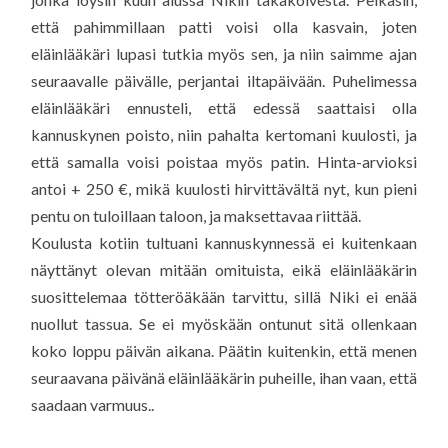
että pahimmillaan patti voisi olla kasvain, joten
eläinlääkäri lupasi tutkia myös sen, ja niin saimme ajan
seuraavalle päivälle, perjantai iltapäivään. Puhelimessa
eläinlääkäri ennusteli, että edessä saattaisi olla
kannuskynen poisto, niin pahalta kertomani kuulosti, ja
että samalla voisi poistaa myös patin. Hinta-arvioksi
antoi + 250 €, mikä kuulosti hirvittävältä nyt, kun pieni
pentu on tuloillaan taloon, ja maksettavaa riittää.
Koulusta kotiin tultuani kannuskynnessä ei kuitenkaan
näyttänyt olevan mitään omituista, eikä eläinlääkärin
suosittelemaa tötteröäkään tarvittu, sillä Niki ei enää
nuollut tassua. Se ei myöskään ontunut sitä ollenkaan
koko loppu päivän aikana. Päätin kuitenkin, että menen
seuraavana päivänä eläinlääkärin puheille, ihan vaan, että
saadaan varmuus..