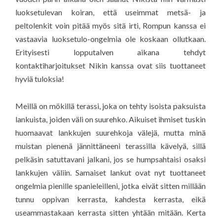
luoksetulevan koiran, että useimmat metsä- ja
peltolenkit voin pitää myös sitä irti, Rompun kanssa ei
vastaavia luoksetulo-ongelmia ole koskaan ollutkaan.
Erityisesti lopputalven aikana tehdyt
kontaktiharjoitukset Nikin kanssa ovat siis tuottaneet
hyviä tuloksia!
Meillä on mökillä terassi, joka on tehty isoista paksuista
lankuista, joiden väli on suurehko. Aikuiset ihmiset tuskin
huomaavat lankkujen suurehkoja välejä, mutta minä
muistan pienenä jännittäneeni terassilla kävelyä, sillä
pelkäsin satuttavani jalkani, jos se humpsahtaisi osaksi
lankkujen väliin. Samaiset lankut ovat nyt tuottaneet
ongelmia pienille spanieleilleni, jotka eivät sitten millään
tunnu oppivan kerrasta, kahdesta kerrasta, eikä
useammastakaan kerrasta sitten yhtään mitään. Kerta