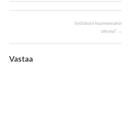
Artikkelien
Syötäiskö huomennakin
ulkona?
→
selaus
Vastaa