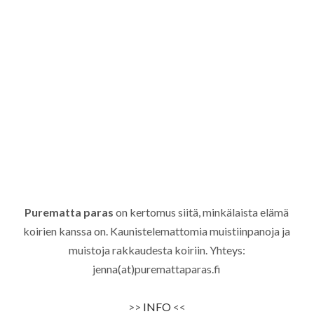
Purematta paras
on kertomus siitä, minkälaista elämä
koirien kanssa on. Kaunistelemattomia muistiinpanoja ja
muistoja rakkaudesta koiriin. Yhteys:
jenna(at)puremattaparas.fi
>>
INFO
<<