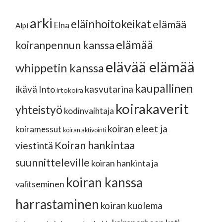
arki
eläinhoitokeikat
elämää
Elna
Alpi
elämää
koiranpennun kanssa
elävää elämää
whippetin kanssa
kaupallinen
ikävä
kasvutarina
Into
irtokoira
koirakaverit
yhteistyö
kodinvaihtaja
koiran eleet ja
koiramessut
koiran aktivointi
Koiran hankintaa
viestintä
suunnitteleville
koiran hankinta ja
koiran kanssa
valitseminen
harrastaminen
koiran kuolema