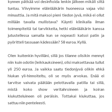
kynnen pätkää voi desinfioida lenkin jälkeen mikäli siltä
tuntuu. Viivyimme eläinlääkärin huoneessa vajaa viisi
minuuttia. Ja mitä maksoi pieni tiedon jyvä, mikä ei ollut
millään tavalla mullistava? Käynti klinikalla ilman
toimenpiteitä tai tarvikkeita, hetki eläinlääkärin kanssa
jutustellessa samalla kun se nopeasti katsoi patin ja
pyöritteli tassuaan kädessään? 58 euroa. Kyllä.
Olen kuitenkin hyvilläni, sillä jos tilanne olisikin mennyt
niin kuin odotin (leikkauksineen), olisi maksettavaa tullut
yli 250 euroa. Ja vaikka saatu tiedonjyvä olikin ehkä
hiukan yli-hinnoiteltu, oli se myös arvokas. Enää ei
tarvitse vaivata päätään pelottavalla patilla tai sillä,
mistä koko show veritahroineen ja koiran
kiukutteluineen oli peräisin. Tottakai kiukuttaa, jos
sattuu niin penteleesti.