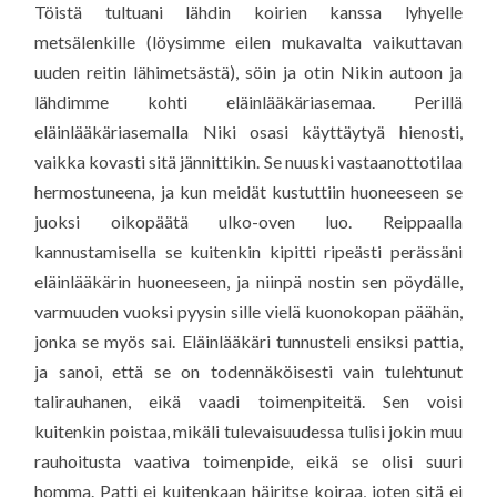
Töistä tultuani lähdin koirien kanssa lyhyelle
metsälenkille (löysimme eilen mukavalta vaikuttavan
uuden reitin lähimetsästä), söin ja otin Nikin autoon ja
lähdimme kohti eläinlääkäriasemaa. Perillä
eläinlääkäriasemalla Niki osasi käyttäytyä hienosti,
vaikka kovasti sitä jännittikin. Se nuuski vastaanottotilaa
hermostuneena, ja kun meidät kustuttiin huoneeseen se
juoksi oikopäätä ulko-oven luo. Reippaalla
kannustamisella se kuitenkin kipitti ripeästi perässäni
eläinlääkärin huoneeseen, ja niinpä nostin sen pöydälle,
varmuuden vuoksi pyysin sille vielä kuonokopan päähän,
jonka se myös sai. Eläinlääkäri tunnusteli ensiksi pattia,
ja sanoi, että se on todennäköisesti vain tulehtunut
talirauhanen, eikä vaadi toimenpiteitä. Sen voisi
kuitenkin poistaa, mikäli tulevaisuudessa tulisi jokin muu
rauhoitusta vaativa toimenpide, eikä se olisi suuri
homma. Patti ei kuitenkaan häiritse koiraa, joten sitä ei