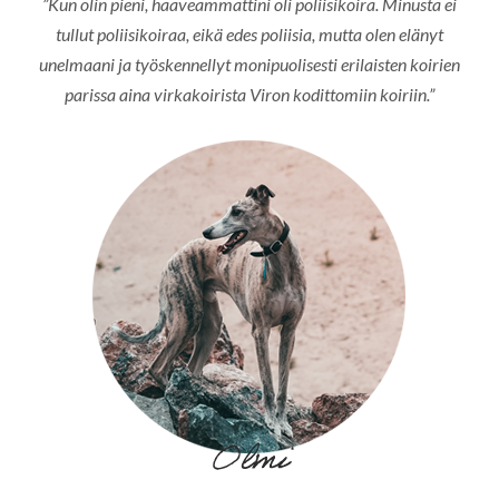
”Kun olin pieni, haaveammattini oli poliisikoira. Minusta ei
tullut poliisikoiraa, eikä edes poliisia, mutta olen elänyt
unelmaani ja työskennellyt monipuolisesti erilaisten koirien
parissa aina virkakoirista Viron kodittomiin koiriin.”