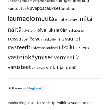
koiraperheen koti
koiraongelmia ja ongelmakoiria
kuvapostaukset
kuntoutus
lahjaideat
laumaelo
muuta
niitä
muut eläimet
näitä
oivalluksia
Olmi
näyttelyt
rahapuhe
reissussa
suuret
Remu
sijaiskotitoiminta
mysteerit
ulkoilu
toivepostaukset
uupumus
vastoinkäymiset
vermeet ja
varusteet
vinkit ja ideat
vieraskynä
Vanha blogi osoitteessa
http://nikirox.vuodatus.net