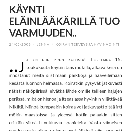
SISÄLTÖÖN
KÄYNTI
ELÄINLÄÄKÄRILLÄ TUO
VARMUUDEN..
24/05/2008
/
JENNA
/
KOIRAN TERVEYS JA HYVINVOINTI
..j
a on niin pirun kallista! Torstaina 15.
toukokuuta käytiin taas mökillä, alkava kesä on
innostanut meitä siistimään paikkoja ja haaveilemaan
kesästä luonnon helmassa. Koiratkin pysyvät jatkuvasti
nätisti näköpiirissä, eivätkä lähde omille teilleen hajujen
perässä, mikä on hienoa ja itseasiassa hyvinkin yllättävää
Nikiltä. Niinpä kumpaakin koiraa voi jatkuvasti pitää irti
mökin maastoissa, ja yleensä kotiin palaakin sitten
erittäin sikeästi nukkuvia spanieleita. Vasta viimeisen
vuoden-parin aikana olen saanut Nikistä niin varmasti