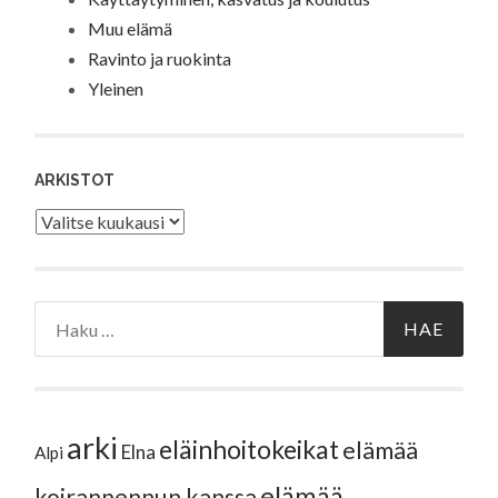
Muu elämä
Ravinto ja ruokinta
Yleinen
ARKISTOT
Arkistot
Haku:
arki
eläinhoitokeikat
elämää
Elna
Alpi
elämää
koiranpennun kanssa