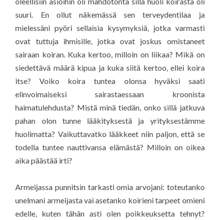
oleellisiin asioihin oli mahdotonta sillä huoli koirasta oli
suuri. En ollut näkemässä sen terveydentilaa ja
mielessäni pyöri sellaisia kysymyksiä, jotka varmasti
ovat tuttuja ihmisille, jotka ovat joskus omistaneet
sairaan koiran. Kuka kertoo, milloin on liikaa? Mikä on
siedettävä määrä kipua ja kuka siitä kertoo, ellei koira
itse? Voiko koira tuntea olonsa hyväksi saati
elinvoimaiseksi sairastaessaan kroonista
haimatulehdusta? Mistä minä tiedän, onko sillä jatkuva
pahan olon tunne lääkityksestä ja yrityksestämme
huolimatta? Vaikuttavatko lääkkeet niin paljon, että se
todella tuntee nauttivansa elämästä? Milloin on oikea
aika päästää irti?
Armeijassa punnitsin tarkasti omia arvojani: toteutanko
unelmani armeijasta vai asetanko koirieni tarpeet omieni
edelle, kuten tähän asti olen poikkeuksetta tehnyt?