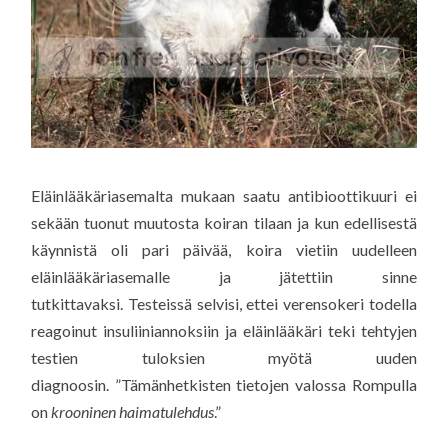
Eläinlääkäriasemalta mukaan saatu antibioottikuuri ei
sekään tuonut muutosta koiran tilaan ja kun edellisestä
käynnistä oli pari päivää, koira vietiin uudelleen
eläinlääkäriasemalle ja jätettiin sinne
tutkittavaksi. Testeissä selvisi, ettei verensokeri todella
reagoinut insuliiniannoksiin ja eläinlääkäri teki tehtyjen
testien tuloksien myötä uuden
diagnoosin. ”Tämänhetkisten tietojen valossa Rompulla
on
krooninen haimatulehdus
.”