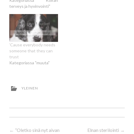
Kategoriassa "Koiran
terveys ja hyvinvointi"
’Cause everybody needs
someone that they can
trust
Kategoriassa "muuta"
YLEINEN
Artikkelien
←
”Oletko sinä nyt aivan
Elnan sterilointi
→