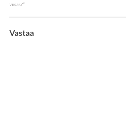
viisas?”
selaus
Vastaa