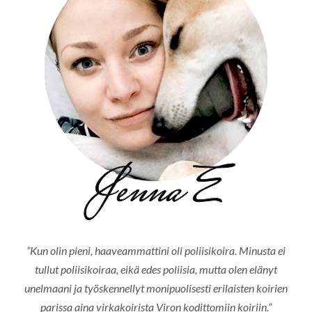
”Kun olin pieni, haaveammattini oli poliisikoira. Minusta ei
tullut poliisikoiraa, eikä edes poliisia, mutta olen elänyt
unelmaani ja työskennellyt monipuolisesti erilaisten koirien
parissa aina virkakoirista Viron kodittomiin koiriin.”