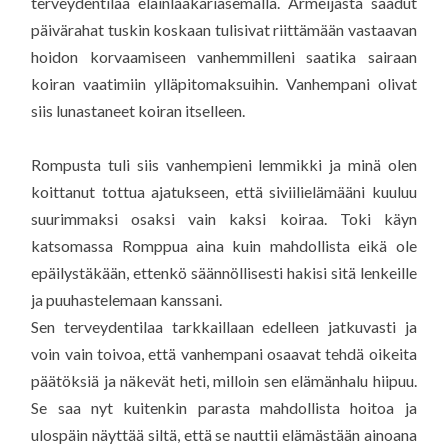
terveydentilaa eläinlääkäriasemalla. Armeijasta saadut
päivärahat tuskin koskaan tulisivat riittämään vastaavan
hoidon korvaamiseen vanhemmilleni saatika sairaan
koiran vaatimiin ylläpitomaksuihin. Vanhempani olivat
siis lunastaneet koiran itselleen.
Rompusta tuli siis vanhempieni lemmikki ja minä olen
koittanut tottua ajatukseen, että siviilielämääni kuuluu
suurimmaksi osaksi vain kaksi koiraa. Toki käyn
katsomassa Romppua aina kuin mahdollista eikä ole
epäilystäkään, ettenkö säännöllisesti hakisi sitä lenkeille
ja puuhastelemaan kanssani.
Sen terveydentilaa tarkkaillaan edelleen jatkuvasti ja
voin vain toivoa, että vanhempani osaavat tehdä oikeita
päätöksiä ja näkevät heti, milloin sen elämänhalu hiipuu.
Se saa nyt kuitenkin parasta mahdollista hoitoa ja
ulospäin näyttää siltä, että se nauttii elämästään ainoana