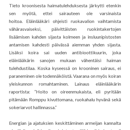
Tieto kroonisesta haimatulehduksesta järkytti etenkin
sen myötä, ettei sairauteen ole varsinaista
hoitoa. Eläinlääkäri ohjeisti ruokavalion vaihtamista
vähärasvaiseksi, päivittäisten ruokintakertojen
lisäämisen kahden sijasta kolmeen ja insluunipistosten
antamisen kahdesti päivässä aiemman yhden sijasta.
Lisäksi koira sai uuden antibioottikuurin, joka
eläinlääkärin sanojen mukaan vähentäisi haiman
tulehdustilaa. Koska kyseessä on krooninen sairaus, ei
paraneminen ole todennäköistä. Vaarana on myös koiran
yleiskunnon romahtaminen. Lainaus eläinlääkärin
raportista: ”Hoito on oireenmukaista, eli pyritään
pitämään Romppu kivuttomana, ruokahalu hyvänä sekä
sokeriarvot hallinnassa.”
Energian ja ajatuksien keskittäminen armeijan kannalta