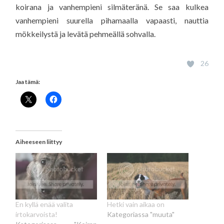
koirana ja vanhempieni silmäteränä. Se saa kulkea
vanhempieni suurella pihamaalla vapaasti, nauttia
mökkeilystä ja levätä pehmeällä sohvalla.
26
Jaa tämä:
Aiheeseen liittyy
En kyllä enää valita
Hetki vain aikaa on
irtokarvoista!
Kategoriassa "muuta"