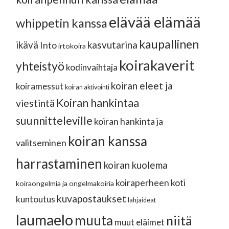
elävää elämää
whippetin kanssa
kaupallinen
ikävä
kasvutarina
Into
irtokoira
koirakaverit
yhteistyö
kodinvaihtaja
koiran eleet ja
koiramessut
koiran aktivointi
Koiran hankintaa
viestintä
suunnitteleville
koiran hankinta ja
koiran kanssa
valitseminen
harrastaminen
koiran kuolema
koiraperheen koti
koiraongelmia ja ongelmakoiria
kuvapostaukset
kuntoutus
lahjaideat
laumaelo
muuta
niitä
muut eläimet