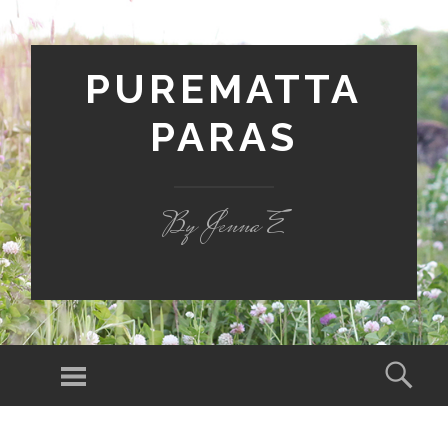
PUREMATTA
PARAS
By Jenna E
Valikko
Hak
SIIRRY