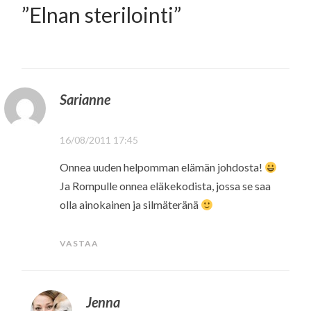
”
Elnan sterilointi
”
Sarianne
16/08/2011 17:45
Onnea uuden helpomman elämän johdosta!
Ja Rompulle onnea eläkekodista, jossa se saa
olla ainokainen ja silmäteränä
VASTAA
Jenna