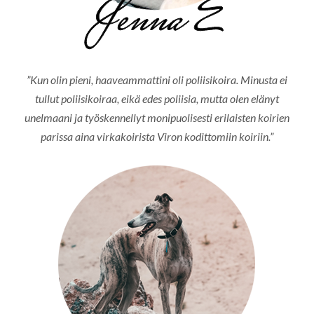
”Kun olin pieni, haaveammattini oli poliisikoira. Minusta ei
tullut poliisikoiraa, eikä edes poliisia, mutta olen elänyt
unelmaani ja työskennellyt monipuolisesti erilaisten koirien
parissa aina virkakoirista Viron kodittomiin koiriin.”