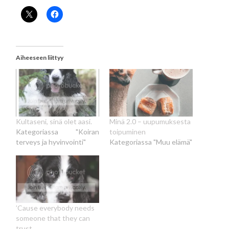
Aiheeseen liittyy
Kultaseni, sinä olet aasi.
Minä 2.0 – uupumuksesta
Kategoriassa "Koiran
toipuminen
terveys ja hyvinvointi"
Kategoriassa "Muu elämä"
’Cause everybody needs
someone that they can
trust