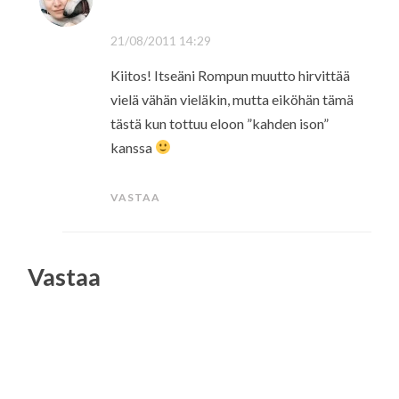
21/08/2011 14:29
Kiitos! Itseäni Rompun muutto hirvittää
vielä vähän vieläkin, mutta eiköhän tämä
tästä kun tottuu eloon ”kahden ison”
kanssa
VASTAA
Vastaa