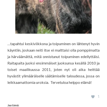
…tapahtui keskiviikkona ja toipuminen on lähtenyt hyvin
käyntiin, joskaan neiti itse ei malttaisi olla pomppimatta
ja härväämättä, mitä onnistunut toipuminen edellyttäisi.
Raitapaita juoksi ensimmäiset juoksunsa kesällä 2010 ja
toiset maalikuussa 2011, joten nyt oli aika heittää
hyvästit ylimääräiselle säätämiselle taloudessa, jossa on
leikkaamattomia uroksia. Tervetuloa helppo elämä!
1
Jaa tämä: