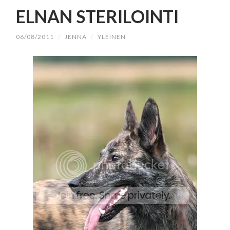
SISÄLTÖÖN
ELNAN STERILOINTI
06/08/2011
/
JENNA
/
YLEINEN