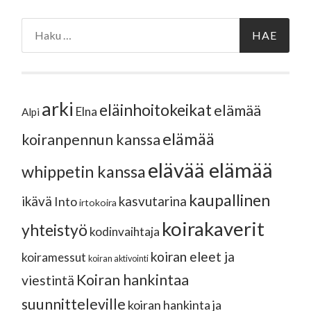
Haku:
arki
eläinhoitokeikat
elämää
Elna
Alpi
elämää
koiranpennun kanssa
elävää elämää
whippetin kanssa
kaupallinen
ikävä
kasvutarina
Into
irtokoira
koirakaverit
yhteistyö
kodinvaihtaja
koiran eleet ja
koiramessut
koiran aktivointi
Koiran hankintaa
viestintä
suunnitteleville
koiran hankinta ja