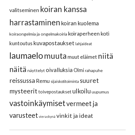
koiran kanssa
valitseminen
harrastaminen
koiran kuolema
koiraperheen koti
koiraongelmia ja ongelmakoiria
kuvapostaukset
kuntoutus
lahjaideat
laumaelo
muuta
niitä
muut eläimet
näitä
oivalluksia
Olmi
näyttelyt
rahapuhe
reissussa
suuret
Remu
sijaiskotitoiminta
mysteerit
ulkoilu
toivepostaukset
uupumus
vastoinkäymiset
vermeet ja
varusteet
vinkit ja ideat
vieraskynä