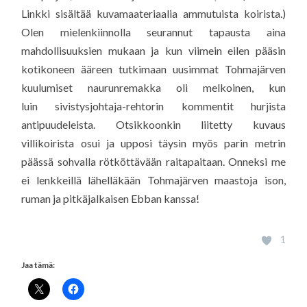
Linkki sisältää kuvamaateriaalia ammutuista koirista.)
Olen mielenkiinnolla seurannut tapausta aina
mahdollisuuksien mukaan ja kun viimein eilen pääsin
kotikoneen ääreen tutkimaan uusimmat Tohmajärven
kuulumiset naurunremakka oli melkoinen, kun
luin sivistysjohtaja-rehtorin kommentit hurjista
antipuudeleista. Otsikkoonkin liitetty kuvaus
villikoirista osui ja upposi täysin myös parin metrin
päässä sohvalla rötköttävään raitapaitaan. Onneksi me
ei lenkkeillä lähelläkään Tohmajärven maastoja ison,
ruman ja pitkäjalkaisen Ebban kanssa!
1
Jaa tämä: