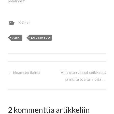
pohdinnat"
Yleinen
ARKI
,
LAUMAELO
Artikkelien
←
Elnan sterilointi
Villirotan vinhat seikkailut
ja muita tositarinoita
→
selaus
2 kommenttia artikkeliin