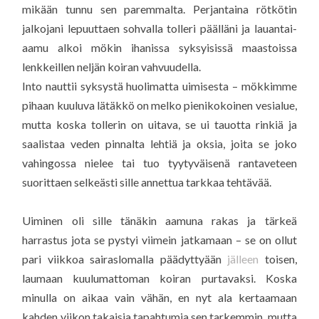
mikään tunnu sen paremmalta. Perjantaina rötkötin
jalkojani lepuuttaen sohvalla tolleri päälläni ja lauantai-
aamu alkoi mökin ihanissa syksyisissä maastoissa
lenkkeillen neljän koiran vahvuudella.
Into nauttii syksystä huolimatta uimisesta – mökkimme
pihaan kuuluva lätäkkö on melko pienikokoinen vesialue,
mutta koska tollerin on uitava, se ui tauotta rinkiä ja
saalistaa veden pinnalta lehtiä ja oksia, joita se joko
vahingossa nielee tai tuo tyytyväisenä rantaveteen
suorittaen selkeästi sille annettua tarkkaa tehtävää.
Uiminen oli sille tänäkin aamuna rakas ja tärkeä
harrastus jota se pystyi viimein jatkamaan – se on ollut
pari viikkoa sairaslomalla päädyttyään
jälleen
toisen,
laumaan kuulumattoman koiran purtavaksi. Koska
minulla on aikaa vain vähän, en nyt ala kertaamaan
kahden viikon takaisia tapahtumia sen tarkemmin, mutta