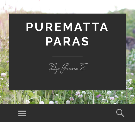
PUREMATTA
PARAS
By Jenna E
Valikko
Hak
SIIRRY