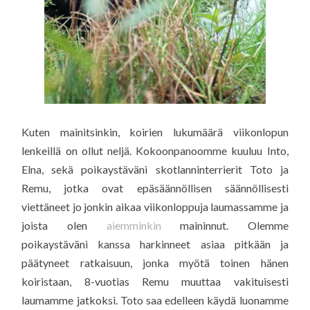
Kuten mainitsinkin, koirien lukumäärä viikonlopun
lenkeillä on ollut neljä. Kokoonpanoomme kuuluu Into,
Elna, sekä poikaystäväni skotlanninterrierit Toto ja
Remu, jotka ovat epäsäännöllisen säännöllisesti
viettäneet jo jonkin aikaa viikonloppuja laumassamme ja
joista olen
aiemminkin
maininnut. Olemme
poikaystäväni kanssa harkinneet asiaa pitkään ja
päätyneet ratkaisuun, jonka myötä toinen hänen
koiristaan, 8-vuotias Remu muuttaa vakituisesti
laumamme jatkoksi. Toto saa edelleen käydä luonamme