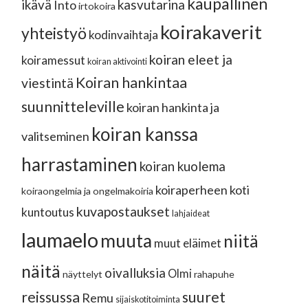
kaupallinen
ikävä
kasvutarina
Into
irtokoira
koirakaverit
yhteistyö
kodinvaihtaja
koiran eleet ja
koiramessut
koiran aktivointi
Koiran hankintaa
viestintä
suunnitteleville
koiran hankinta ja
koiran kanssa
valitseminen
harrastaminen
koiran kuolema
koiraperheen koti
koiraongelmia ja ongelmakoiria
kuvapostaukset
kuntoutus
lahjaideat
laumaelo
muuta
niitä
muut eläimet
näitä
oivalluksia
Olmi
näyttelyt
rahapuhe
reissussa
suuret
Remu
sijaiskotitoiminta