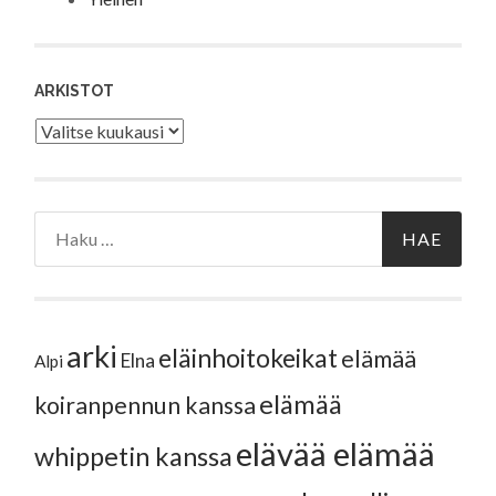
ARKISTOT
Arkistot
Haku:
arki
eläinhoitokeikat
elämää
Elna
Alpi
elämää
koiranpennun kanssa
elävää elämää
whippetin kanssa