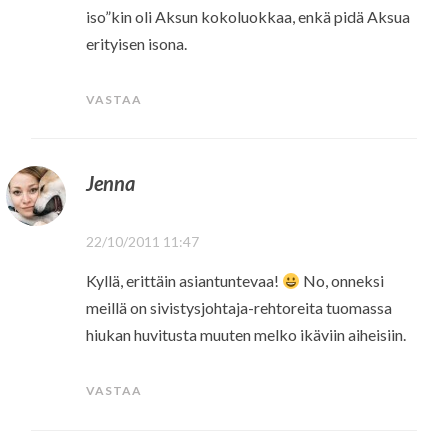
iso”kin oli Aksun kokoluokkaa, enkä pidä Aksua
erityisen isona.
VASTAA
Jenna
22/10/2011 11:47
Kyllä, erittäin asiantuntevaa!
No, onneksi
meillä on sivistysjohtaja-rehtoreita tuomassa
hiukan huvitusta muuten melko ikäviin aiheisiin.
VASTAA