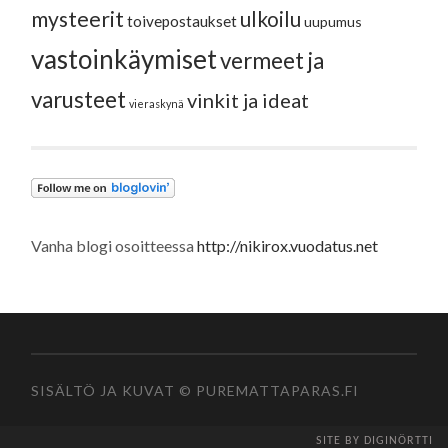
mysteerit
ulkoilu
toivepostaukset
uupumus
vastoinkäymiset
vermeet ja
varusteet
vinkit ja ideat
vieraskynä
Vanha blogi osoitteessa
http://nikirox.vuodatus.net
SISÄLTÖ JA KUVAT © PUREMATTAPARAS.FI
SITE BY DIGINÖRTTI