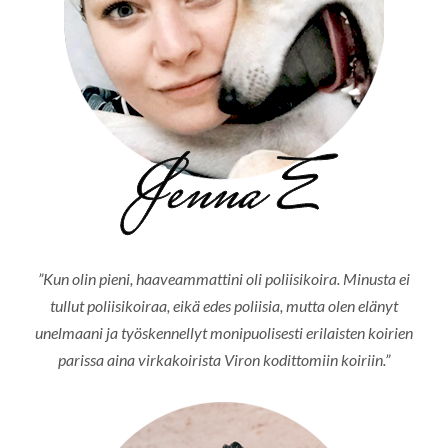
”Kun olin pieni, haaveammattini oli poliisikoira. Minusta ei
tullut poliisikoiraa, eikä edes poliisia, mutta olen elänyt
unelmaani ja työskennellyt monipuolisesti erilaisten koirien
parissa aina virkakoirista Viron kodittomiin koiriin.”