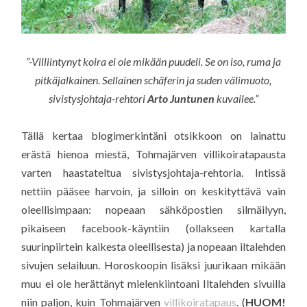
”-Villiintynyt koira ei ole mikään puudeli. Se on iso, ruma ja
pitkäjalkainen. Sellainen schäferin ja suden välimuoto,
sivistysjohtaja-rehtori
Arto Juntunen
kuvailee.”
Tällä kertaa blogimerkintäni otsikkoon on lainattu
erästä hienoa miestä, Tohmajärven villikoiratapausta
varten haastateltua sivistysjohtaja-rehtoria. Intissä
nettiin pääsee harvoin, ja silloin on keskityttävä vain
oleellisimpaan: nopeaan sähköpostien silmäilyyn,
pikaiseen facebook-käyntiin (ollakseen kartalla
suurinpiirtein kaikesta oleellisesta) ja nopeaan iltalehden
sivujen selailuun. Horoskoopin lisäksi juurikaan mikään
muu ei ole herättänyt mielenkiintoani Iltalehden sivuilla
niin paljon, kuin Tohmajärven
villikoiratapaus
. (
HUOM!