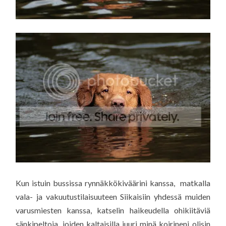
Kun istuin bussissa rynnäkkökiväärini kanssa, matkalla
vala- ja vakuutustilaisuuteen Siikaisiin yhdessä muiden
varusmiesten kanssa, katselin haikeudella ohikiitäviä
sänkipeltoja, joiden kaltaisilla juuri minä koirineni olisin