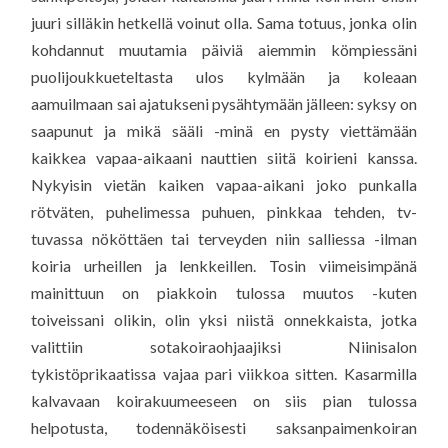
juuri silläkin hetkellä voinut olla. Sama totuus, jonka olin
kohdannut muutamia päiviä aiemmin kömpiessäni
puolijoukkueteltasta ulos kylmään ja koleaan
aamuilmaan sai ajatukseni pysähtymään jälleen: syksy on
saapunut ja mikä sääli -minä en pysty viettämään
kaikkea vapaa-aikaani nauttien siitä koirieni kanssa.
Nykyisin vietän kaiken vapaa-aikani joko punkalla
rötväten, puhelimessa puhuen, pinkkaa tehden, tv-
tuvassa nököttäen tai terveyden niin salliessa -ilman
koiria urheillen ja lenkkeillen. Tosin viimeisimpänä
mainittuun on piakkoin tulossa muutos -kuten
toiveissani olikin, olin yksi niistä onnekkaista, jotka
valittiin sotakoiraohjaajiksi Niinisalon
tykistöprikaatissa vajaa pari viikkoa sitten. Kasarmilla
kalvavaan koirakuumeeseen on siis pian tulossa
helpotusta, todennäköisesti saksanpaimenkoiran