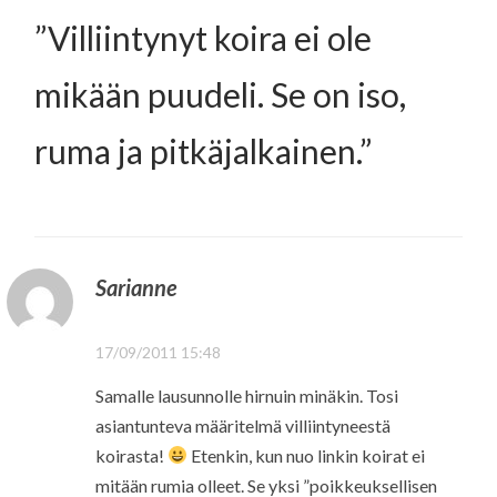
”
Villiintynyt koira ei ole
mikään puudeli. Se on iso,
ruma ja pitkäjalkainen.
”
Sarianne
17/09/2011 15:48
Samalle lausunnolle hirnuin minäkin. Tosi
asiantunteva määritelmä villiintyneestä
koirasta!
Etenkin, kun nuo linkin koirat ei
mitään rumia olleet. Se yksi ”poikkeuksellisen