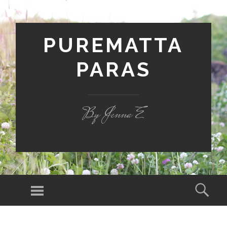
PUREMATTA
PARAS
By Jenna E
Valikko
Hak
SIIRRY