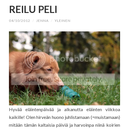
SISÄLTÖÖN
REILU PELI
04/10/2012
/
JENNA
/
YLEINEN
Hyvää eläintenpäivää ja alkanutta eläinten viikkoa
kaikille! Olen hirveän huono juhlistamaan (=muistamaan)
mitään tämän kaltaisia päiviä ja harvoinpa niinä koirien