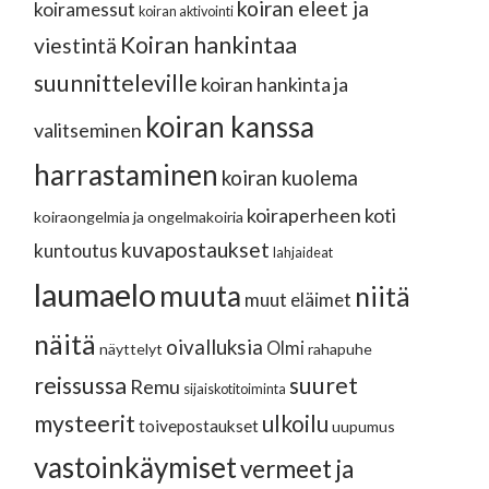
koiran eleet ja
koiramessut
koiran aktivointi
Koiran hankintaa
viestintä
suunnitteleville
koiran hankinta ja
koiran kanssa
valitseminen
harrastaminen
koiran kuolema
koiraperheen koti
koiraongelmia ja ongelmakoiria
kuvapostaukset
kuntoutus
lahjaideat
laumaelo
muuta
niitä
muut eläimet
näitä
oivalluksia
Olmi
näyttelyt
rahapuhe
reissussa
suuret
Remu
sijaiskotitoiminta
mysteerit
ulkoilu
toivepostaukset
uupumus
vastoinkäymiset
vermeet ja