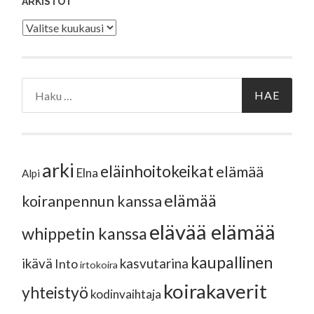
ARKISTOT
Arkistot
Haku:
arki
eläinhoitokeikat
elämää
Elna
Alpi
elämää
koiranpennun kanssa
elävää elämää
whippetin kanssa
kaupallinen
ikävä
kasvutarina
Into
irtokoira
koirakaverit
yhteistyö
kodinvaihtaja