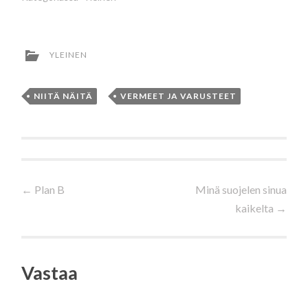
YLEINEN
NIITÄ NÄITÄ
,
VERMEET JA VARUSTEET
Artikkelien
←
Plan B
Minä suojelen sinua
kaikelta
→
selaus
Vastaa