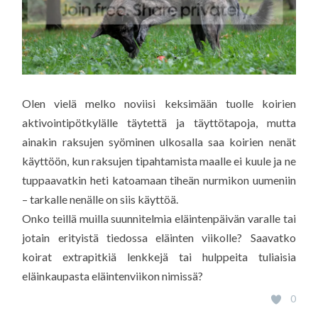
Olen vielä melko noviisi keksimään tuolle koirien
aktivointipötkylälle täytettä ja täyttötapoja, mutta
ainakin raksujen syöminen ulkosalla saa koirien nenät
käyttöön, kun raksujen tipahtamista maalle ei kuule ja ne
tuppaavatkin heti katoamaan tiheän nurmikon uumeniin
– tarkalle nenälle on siis käyttöä.
Onko teillä muilla suunnitelmia eläintenpäivän varalle tai
jotain erityistä tiedossa eläinten viikolle? Saavatko
koirat extrapitkiä lenkkejä tai hulppeita tuliaisia
eläinkaupasta eläintenviikon nimissä?
0