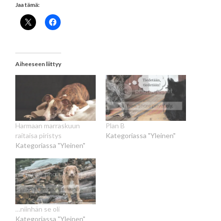
Jaa tämä:
Aiheeseen liittyy
Harmaan marraskuun
Plan B
raitaisa piristys
Kategoriassa "Yleinen"
Kategoriassa "Yleinen"
…niinhän se oli
Kategoriassa "Yleinen"