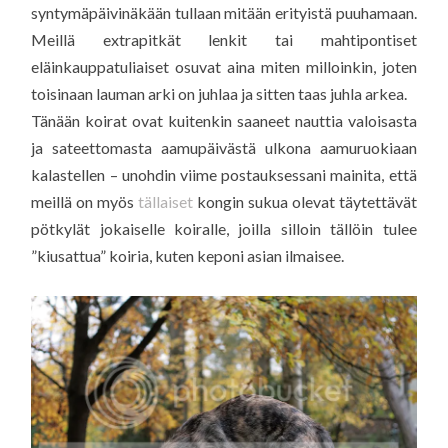
syntymäpäivinäkään tullaan mitään erityistä puuhamaan.
Meillä extrapitkät lenkit tai mahtipontiset
eläinkauppatuliaiset osuvat aina miten milloinkin, joten
toisinaan lauman arki on juhlaa ja sitten taas juhla arkea.
Tänään koirat ovat kuitenkin saaneet nauttia valoisasta
ja sateettomasta aamupäivästä ulkona aamuruokiaan
kalastellen – unohdin viime postauksessani mainita, että
meillä on myös
tällaiset
kongin sukua olevat täytettävät
pötkylät jokaiselle koiralle, joilla silloin tällöin tulee
”kiusattua” koiria, kuten keponi asian ilmaisee.