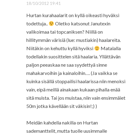
18/10/2012 19:41
Hurtan kurahaalarit on kyllä oikeasti hyväksi
todettuja..
Oletko katsonut Janutexin
valikoimaa tai topcaniksen? Niillä on
hillitymmän värisiä (lue: mustiakin) haalareita.
Niitäkin on kehuttu kyllä hyviksi
Matalalla
todellakin suosittelen sitä haalaria. Yllättävän
paljon peeaskaa ne saa syydettyä sinne
mahakarvoihin ja kainaloihin…. (Ja vaikka se
kuinka sisällä stoppailisi haalarissa niin menoksi
vain, eipä meillä ainakaan kukaan pihalla enää
sitä muista. Tai jos muistaa, niin vain ensimmäiet
50m jotka kävellään sit väkisin!;) )
Meidän kahdella nakilla on Hurtan
sademanttelit, mutta tuolle uusimmalle