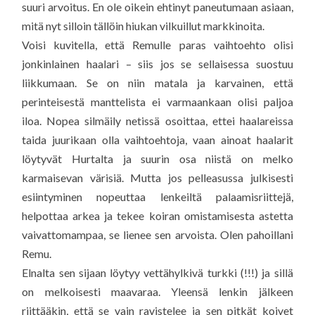
suuri arvoitus. En ole oikein ehtinyt paneutumaan asiaan,
mitä nyt silloin tällöin hiukan vilkuillut markkinoita.
Voisi kuvitella, että Remulle paras vaihtoehto olisi
jonkinlainen haalari – siis jos se sellaisessa suostuu
liikkumaan. Se on niin matala ja karvainen, että
perinteisestä manttelista ei varmaankaan olisi paljoa
iloa. Nopea silmäily netissä osoittaa, ettei haalareissa
taida juurikaan olla vaihtoehtoja, vaan ainoat haalarit
löytyvät Hurtalta ja suurin osa niistä on melko
karmaisevan värisiä. Mutta jos pelleasussa julkisesti
esiintyminen nopeuttaa lenkeiltä palaamisriittejä,
helpottaa arkea ja tekee koiran omistamisesta astetta
vaivattomampaa, se lienee sen arvoista. Olen pahoillani
Remu.
Elnalta sen sijaan löytyy vettähylkivä turkki (!!!) ja sillä
on melkoisesti maavaraa. Yleensä lenkin jälkeen
riittääkin, että se vain ravistelee ja sen pitkät koivet