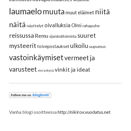
laumaelo
muuta
niitä
muut eläimet
näitä
oivalluksia
Olmi
näyttelyt
rahapuhe
reissussa
suuret
Remu
sijaiskotitoiminta
mysteerit
ulkoilu
toivepostaukset
uupumus
vastoinkäymiset
vermeet ja
varusteet
vinkit ja ideat
vieraskynä
Vanha blogi osoitteessa
http://nikirox.vuodatus.net