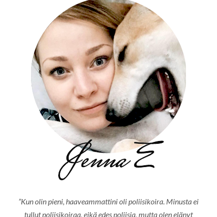
”Kun olin pieni, haaveammattini oli poliisikoira. Minusta ei
tullut poliisikoiraa, eikä edes poliisia, mutta olen elänyt