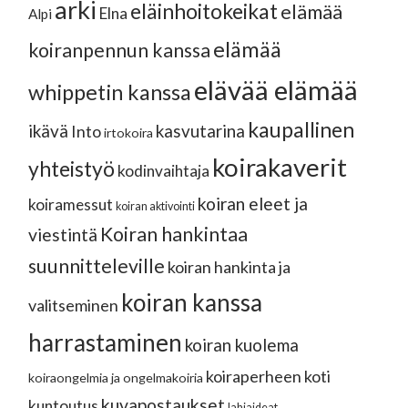
arki
eläinhoitokeikat
elämää
Elna
Alpi
elämää
koiranpennun kanssa
elävää elämää
whippetin kanssa
kaupallinen
ikävä
kasvutarina
Into
irtokoira
koirakaverit
yhteistyö
kodinvaihtaja
koiran eleet ja
koiramessut
koiran aktivointi
Koiran hankintaa
viestintä
suunnitteleville
koiran hankinta ja
koiran kanssa
valitseminen
harrastaminen
koiran kuolema
koiraperheen koti
koiraongelmia ja ongelmakoiria
kuvapostaukset
kuntoutus
lahjaideat