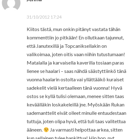
31/10/2012 17:24
Kiitos tästä, mun onkin pitänyt vastata tähän
kommenttiin jo pitkään! En ollutkaan tajunnut,
että Janutexillä ja Topcaniksellakin on
valikoimaa, joten oitis vaan niihin tutustumaan!
Matalalla ja karvaisella kaverilla tosiaan paras
lienee se haalari – saas nähdä säästyttiinkö tänä
vuonna haalarin ostolta vai yllättääkö kuraiset
sadekelit vielä kertaalleen tänä vuonna! Hyvä
ostos se kyllä tulisi olemaan, menee sitten taas
keväälläkin loskakeleillä jne. Myöskään Rukan
sademanttelit eivät olleet minulle entuudestaan
tuttuja, joten olipa hyvä, että tuli taas valitettua
ääneen.
Ja varmasti helpottaa arkea, sitten
kun sellainen tulee hankittua! Hip hop, nyt