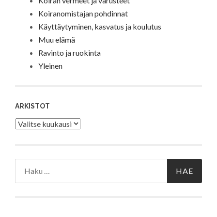
Koiran vermeet ja varusteet
Koiranomistajan pohdinnat
Käyttäytyminen, kasvatus ja koulutus
Muu elämä
Ravinto ja ruokinta
Yleinen
ARKISTOT
Arkistot
Haku: