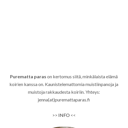
Purematta paras
on kertomus siitä, minkälaista elämä
koirien kanssa on. Kaunistelemattomia muistiinpanoja ja
muistoja rakkaudesta koiriin. Yhteys:
jenna(at)puremattaparas.fi
>>
INFO
<<