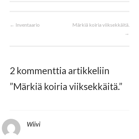
Artikkelien
←
Inventaario
Märkiä koiria viiksekkäitä.
→
selaus
2 kommenttia artikkeliin
”
Märkiä koiria viiksekkäitä.
”
Wiivi