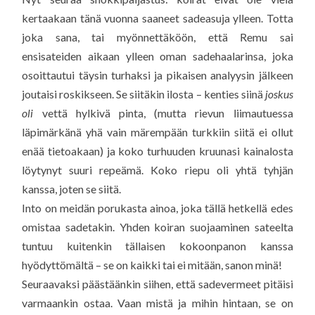
kertaakaan tänä vuonna saaneet sadeasuja ylleen. Totta
joka sana, tai myönnettäköön, että Remu sai
ensisateiden aikaan ylleen oman sadehaalarinsa, joka
osoittautui täysin turhaksi ja pikaisen analyysin jälkeen
joutaisi roskikseen. Se siitäkin ilosta – kenties siinä
joskus
oli
vettä hylkivä pinta, (mutta rievun liimautuessa
läpimärkänä yhä vain märempään turkkiin siitä ei ollut
enää tietoakaan) ja koko turhuuden kruunasi kainalosta
löytynyt suuri repeämä. Koko riepu oli yhtä tyhjän
kanssa, joten se siitä.
Into on meidän porukasta ainoa, joka tällä hetkellä edes
omistaa sadetakin. Yhden koiran suojaaminen sateelta
tuntuu kuitenkin tällaisen kokoonpanon kanssa
hyödyttömältä – se on kaikki tai ei mitään, sanon minä!
Seuraavaksi päästäänkin siihen, että sadevermeet pitäisi
varmaankin ostaa. Vaan mistä ja mihin hintaan, se on