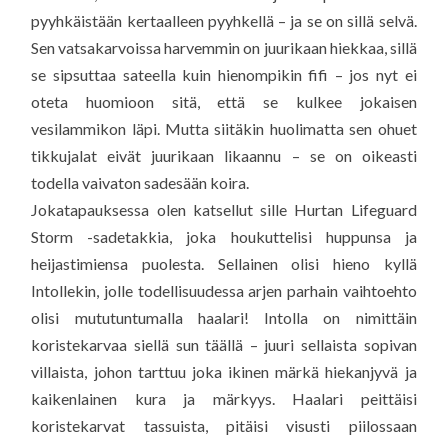
pyyhkäistään kertaalleen pyyhkellä – ja se on sillä selvä.
Sen vatsakarvoissa harvemmin on juurikaan hiekkaa, sillä
se sipsuttaa sateella kuin hienompikin fifi – jos nyt ei
oteta huomioon sitä, että se kulkee jokaisen
vesilammikon läpi. Mutta siitäkin huolimatta sen ohuet
tikkujalat eivät juurikaan likaannu – se on oikeasti
todella vaivaton sadesään koira.
Jokatapauksessa olen katsellut sille Hurtan Lifeguard
Storm -sadetakkia, joka houkuttelisi huppunsa ja
heijastimiensa puolesta. Sellainen olisi hieno kyllä
Intollekin, jolle todellisuudessa arjen parhain vaihtoehto
olisi mututuntumalla haalari! Intolla on nimittäin
koristekarvaa siellä sun täällä – juuri sellaista sopivan
villaista, johon tarttuu joka ikinen märkä hiekanjyvä ja
kaikenlainen kura ja märkyys. Haalari peittäisi
koristekarvat tassuista, pitäisi visusti piilossaan