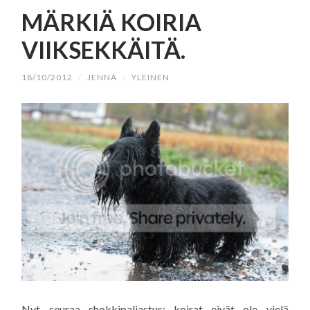
SISÄLTÖÖN
MÄRKIÄ KOIRIA
VIIKSEKKÄITÄ.
18/10/2012
/
JENNA
/
YLEINEN
Nyt seuraa shokkipaljastus: koirat eivät ole vielä