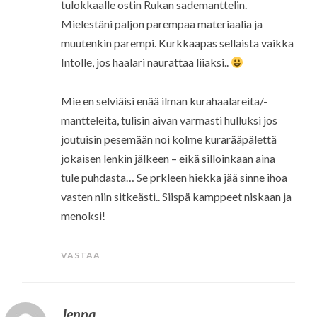
tulokkaalle ostin Rukan sademanttelin.
Mielestäni paljon parempaa materiaalia ja
muutenkin parempi. Kurkkaapas sellaista vaikka
Intolle, jos haalari naurattaa liiaksi..
Mie en selviäisi enää ilman kurahaalareita/-
mantteleita, tulisin aivan varmasti hulluksi jos
joutuisin pesemään noi kolme kurarääpälettä
jokaisen lenkin jälkeen – eikä silloinkaan aina
tule puhdasta… Se prkleen hiekka jää sinne ihoa
vasten niin sitkeästi.. Siispä kamppeet niskaan ja
menoksi!
VASTAA
Jenna