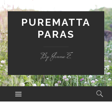
PUREMATTA
PARAS
By Jenna E
Valikko
Hak
SIIRRY