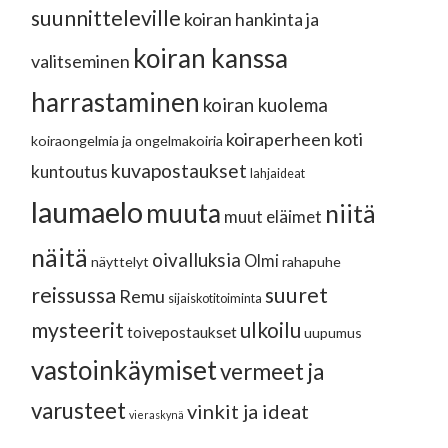
suunnitteleville
koiran hankinta ja
koiran kanssa
valitseminen
harrastaminen
koiran kuolema
koiraperheen koti
koiraongelmia ja ongelmakoiria
kuvapostaukset
kuntoutus
lahjaideat
laumaelo
muuta
niitä
muut eläimet
näitä
oivalluksia
Olmi
näyttelyt
rahapuhe
reissussa
suuret
Remu
sijaiskotitoiminta
mysteerit
ulkoilu
toivepostaukset
uupumus
vastoinkäymiset
vermeet ja
varusteet
vinkit ja ideat
vieraskynä