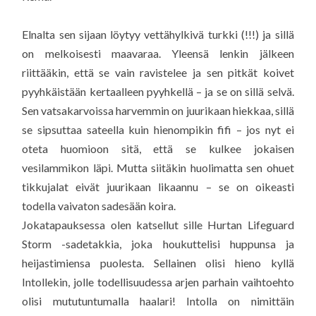
Elnalta sen sijaan löytyy vettähylkivä turkki (!!!) ja sillä
on melkoisesti maavaraa. Yleensä lenkin jälkeen
riittääkin, että se vain ravistelee ja sen pitkät koivet
pyyhkäistään kertaalleen pyyhkellä – ja se on sillä selvä.
Sen vatsakarvoissa harvemmin on juurikaan hiekkaa, sillä
se sipsuttaa sateella kuin hienompikin fifi – jos nyt ei
oteta huomioon sitä, että se kulkee jokaisen
vesilammikon läpi. Mutta siitäkin huolimatta sen ohuet
tikkujalat eivät juurikaan likaannu – se on oikeasti
todella vaivaton sadesään koira.
Jokatapauksessa olen katsellut sille Hurtan Lifeguard
Storm -sadetakkia, joka houkuttelisi huppunsa ja
heijastimiensa puolesta. Sellainen olisi hieno kyllä
Intollekin, jolle todellisuudessa arjen parhain vaihtoehto
olisi mututuntumalla haalari! Intolla on nimittäin