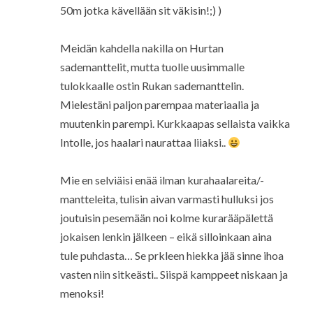
50m jotka kävellään sit väkisin!;) )
Meidän kahdella nakilla on Hurtan
sademanttelit, mutta tuolle uusimmalle
tulokkaalle ostin Rukan sademanttelin.
Mielestäni paljon parempaa materiaalia ja
muutenkin parempi. Kurkkaapas sellaista vaikka
Intolle, jos haalari naurattaa liiaksi..
Mie en selviäisi enää ilman kurahaalareita/-
mantteleita, tulisin aivan varmasti hulluksi jos
joutuisin pesemään noi kolme kurarääpälettä
jokaisen lenkin jälkeen – eikä silloinkaan aina
tule puhdasta… Se prkleen hiekka jää sinne ihoa
vasten niin sitkeästi.. Siispä kamppeet niskaan ja
menoksi!