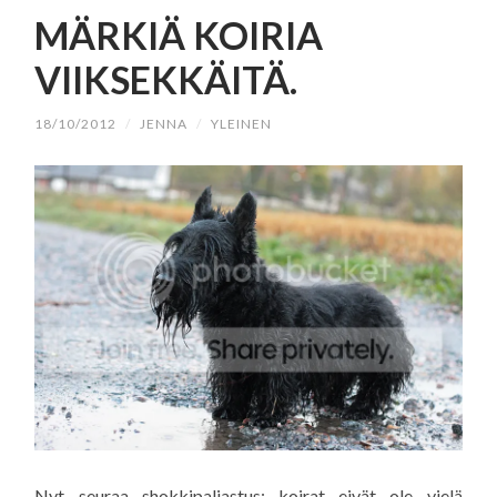
SISÄLTÖÖN
MÄRKIÄ KOIRIA
VIIKSEKKÄITÄ.
18/10/2012
/
JENNA
/
YLEINEN
Nyt seuraa shokkipaljastus: koirat eivät ole vielä