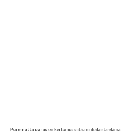
Purematta paras
on kertomus siitä, minkälaista elämä