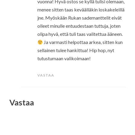
vuonna! Hyvä ostos se kyllä tulisi olemaan,
menee sitten taas keväälläkin loskakeleillä
jne. Myöskään Rukan sademanttelit eivät
olleet minulle entuudestaan tuttuja, joten
olipa hyvä, että tuli taas valitettua ääneen.
Ja varmasti helpottaa arkea, sitten kun
sellainen tulee hankittua! Hip hop, nyt
tutustumaan valikoimaan!
VASTAA
Vastaa