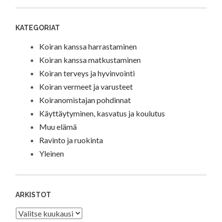
KATEGORIAT
Koiran kanssa harrastaminen
Koiran kanssa matkustaminen
Koiran terveys ja hyvinvointi
Koiran vermeet ja varusteet
Koiranomistajan pohdinnat
Käyttäytyminen, kasvatus ja koulutus
Muu elämä
Ravinto ja ruokinta
Yleinen
ARKISTOT
Arkistot