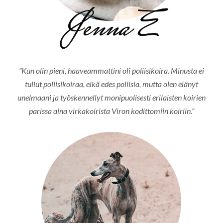
”Kun olin pieni, haaveammattini oli poliisikoira. Minusta ei
tullut poliisikoiraa, eikä edes poliisia, mutta olen elänyt
unelmaani ja työskennellyt monipuolisesti erilaisten koirien
parissa aina virkakoirista Viron kodittomiin koiriin.”