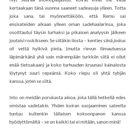
kertaakaan tänä vuonna saaneet sadeasuja ylleen. Totta
joka sana, tai myönnettäköön, että Remu sai
ensisateiden aikaan ylleen oman sadehaalarinsa, joka
osoittautui täysin turhaksi ja pikaisen analyysin jälkeen
joutaisi roskikseen. Se siitäkin ilosta – kenties siinä
joskus
oli
vettä hylkivä pinta, (mutta rievun liimautuessa
läpimärkänä yhä vain märempään turkkiin siitä ei ollut
enää tietoakaan) ja koko turhuuden kruunasi kainalosta
löytynyt suuri repeämä. Koko riepu oli yhtä tyhjän
kanssa, joten se siitä.
Into on meidän porukasta ainoa, joka tällä hetkellä edes
omistaa sadetakin. Yhden koiran suojaaminen sateelta
tuntuu kuitenkin tällaisen kokoonpanon kanssa
hyödyttömältä – se on kaikki tai ei mitään, sanon minä!