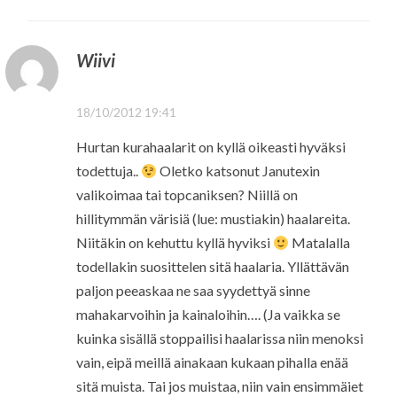
Wiivi
18/10/2012 19:41
Hurtan kurahaalarit on kyllä oikeasti hyväksi
todettuja..
Oletko katsonut Janutexin
valikoimaa tai topcaniksen? Niillä on
hillitymmän värisiä (lue: mustiakin) haalareita.
Niitäkin on kehuttu kyllä hyviksi
Matalalla
todellakin suosittelen sitä haalaria. Yllättävän
paljon peeaskaa ne saa syydettyä sinne
mahakarvoihin ja kainaloihin…. (Ja vaikka se
kuinka sisällä stoppailisi haalarissa niin menoksi
vain, eipä meillä ainakaan kukaan pihalla enää
sitä muista. Tai jos muistaa, niin vain ensimmäiet