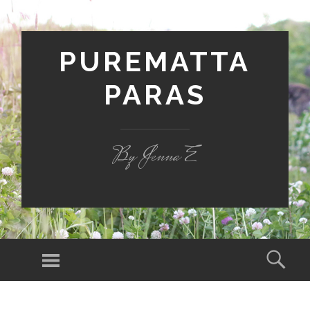
PUREMATTA
PARAS
By Jenna E
Valikko
Hak
SIIRRY