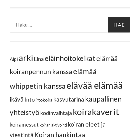
Haku:
arki
eläinhoitokeikat
elämää
Elna
Alpi
elämää
koiranpennun kanssa
elävää elämää
whippetin kanssa
kaupallinen
ikävä
kasvutarina
Into
irtokoira
koirakaverit
yhteistyö
kodinvaihtaja
koiran eleet ja
koiramessut
koiran aktivointi
Koiran hankintaa
viestintä