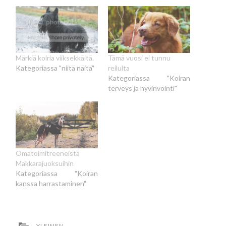
Märkiä koiria viiksekkäitä.
Tämä vuosi ei tunnu
Kategoriassa "niitä näitä"
reilulta
Kategoriassa "Koiran
terveys ja hyvinvointi"
Omatoimitreeneistä
Makkarajuoksuihin
Kategoriassa "Koiran
kanssa harrastaminen"
YLEINEN