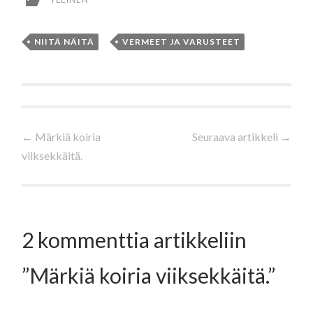
NIITÄ NÄITÄ
,
VERMEET JA VARUSTEET
Artikkelien
←
Märkiä koiria
Seuraava artikkeli
→
viiksekkäitä.
selaus
2 kommenttia artikkeliin
”
Märkiä koiria viiksekkäitä.
”