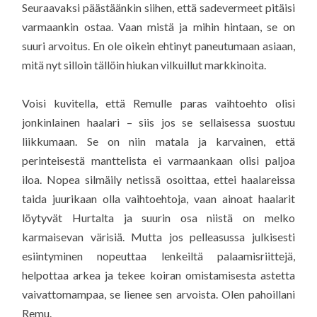
Seuraavaksi päästäänkin siihen, että sadevermeet pitäisi
varmaankin ostaa. Vaan mistä ja mihin hintaan, se on
suuri arvoitus. En ole oikein ehtinyt paneutumaan asiaan,
mitä nyt silloin tällöin hiukan vilkuillut markkinoita.
Voisi kuvitella, että Remulle paras vaihtoehto olisi
jonkinlainen haalari – siis jos se sellaisessa suostuu
liikkumaan. Se on niin matala ja karvainen, että
perinteisestä manttelista ei varmaankaan olisi paljoa
iloa. Nopea silmäily netissä osoittaa, ettei haalareissa
taida juurikaan olla vaihtoehtoja, vaan ainoat haalarit
löytyvät Hurtalta ja suurin osa niistä on melko
karmaisevan värisiä. Mutta jos pelleasussa julkisesti
esiintyminen nopeuttaa lenkeiltä palaamisriittejä,
helpottaa arkea ja tekee koiran omistamisesta astetta
vaivattomampaa, se lienee sen arvoista. Olen pahoillani
Remu.