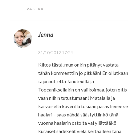
VASTAA
Jenna
31/10/2012 17:24
Kiitos tästä, mun onkin pitänyt vastata
tähän kommenttiin jo pitkään! En ollutkaan
tajunnut, että Janutexillä ja
Topcaniksellakin on valikoimaa, joten oitis
vaan niihin tutustumaan! Matalalla ja
karvaisella kaverilla tosiaan paras lienee se
haalari – saas nähdä säästyttiinkö tänä
vuonna haalarin ostolta vai yllättääkö
kuraiset sadekelit vielä kertaalleen tänä