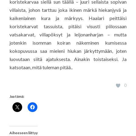
koristekarvaa siellä sun täällä – juuri sellaista sopivan
villaista, johon tarttuu joka ikinen märkä hiekanjyvä ja
kaikenlainen kura ja märkyys. Haalari peittäisi
koristekarvat tassuista, pitäisi visusti piilossaan
vatsakarvat, villapöksyt ja leijonanharjan – mutta
jotenkin isomman koiran näkeminen kumisessa
kokopuvussa saa mieleni hiukan järkyttymään, joten
luovutaan siitä ajatuksesta. Ainakin toistaiseksi. Ja
katsotaan, mitä tuleman pitää..
0
Jaa tämä:
Aiheeseen liittyy