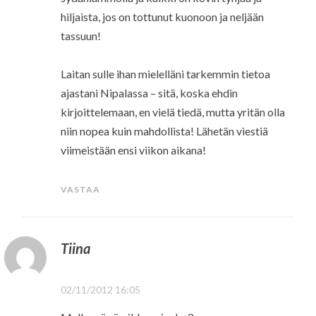
hiljaista, jos on tottunut kuonoon ja neljään
tassuun!
Laitan sulle ihan mielelläni tarkemmin tietoa
ajastani Nipalassa – sitä, koska ehdin
kirjoittelemaan, en vielä tiedä, mutta yritän olla
niin nopea kuin mahdollista! Lähetän viestiä
viimeistään ensi viikon aikana!
VASTAA
Tiina
02/11/2012 16:05