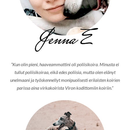
”Kun olin pieni, haaveammattini oli poliisikoira. Minusta ei
tullut poliisikoiraa, eikä edes poliisia, mutta olen elänyt
unelmaani ja työskennellyt monipuolisesti erilaisten koirien
parissa aina virkakoirista Viron kodittomiin koiriin.”