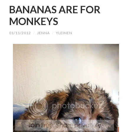
SISÄLTÖÖN
BANANAS ARE FOR
MONKEYS
01/11/2012
/
JENNA
/
YLEINEN