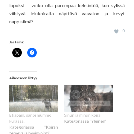
lopuksi – voiko olla parempaa keksintöä, kun sylissä
viihtyvä lelukoiralta näyttävä vaivaton ja kevyt
nappisilmä?
0
Jaa tämä:
Aiheeseen liittyy
Etiäpäin, sanoi mummo
Sinun ja minun koira
kurassa.
Kategoriassa "Yleinen"
Kategoriassa "Koiran
terveys ja hyvinvointi"