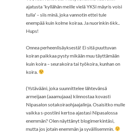
ajatusta 'kyllähän meille vielä YKSI mäyris voisi
tulla' – siis minä, joka vannotin ettei tule
enempää kuin kolme koiraa. Ja nuorinkin 6kk..
Hups!
Onnea perheenlisäyksestä! Ei sitä puuttuvan
koiran paikkaa pysty mikään muu täyttämään
kuin koira – seurakoira tai työkoira, kunhan on
koira.
(Ystävääni, joka suunnittelee lähtevänsä
armeijaan (aaamujaaa) kiinnostaa kovasti
Nipasalon sotakoiraohjaajalinja. Osaisitko mulle
vaikka s-postiini kertoa ajastasi Nipasalossa
enemmän? Olen näyttänyt blogimerkintäsi,
mutta jos jotain enemmän ja syvällisemmin.