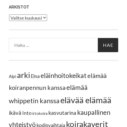
ARKISTOT
Arkistot
Haku:
arki
eläinhoitokeikat
elämää
Elna
Alpi
elämää
koiranpennun kanssa
elävää elämää
whippetin kanssa
kaupallinen
ikävä
kasvutarina
Into
irtokoira
koirakaverit
yhteistyö
kodinvaihtaja