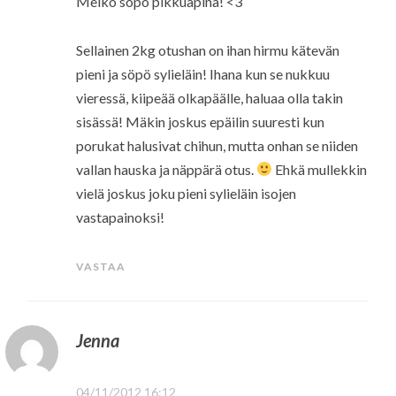
Melko söpö pikkuapina! <3
Sellainen 2kg otushan on ihan hirmu kätevän
pieni ja söpö sylieläin! Ihana kun se nukkuu
vieressä, kiipeää olkapäälle, haluaa olla takin
sisässä! Mäkin joskus epäilin suuresti kun
porukat halusivat chihun, mutta onhan se niiden
vallan hauska ja näppärä otus.
Ehkä mullekkin
vielä joskus joku pieni sylieläin isojen
vastapainoksi!
VASTAA
Jenna
04/11/2012 16:12