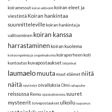
koiran eleet ja
koiramessut
koiran aktivointi
Koiran hankintaa
viestintä
suunnitteleville
koiran hankinta ja
koiran kanssa
valitseminen
harrastaminen
koiran kuolema
koiraperheen koti
koiraongelmia ja ongelmakoiria
kuvapostaukset
kuntoutus
lahjaideat
laumaelo
muuta
niitä
muut eläimet
näitä
oivalluksia
Olmi
näyttelyt
rahapuhe
reissussa
suuret
Remu
sijaiskotitoiminta
mysteerit
ulkoilu
toivepostaukset
uupumus