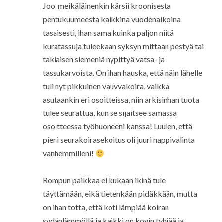
Joo, meikäläinenkin kärsii kroonisesta
pentukuumeesta kaikkina vuodenaikoina
tasaisesti, ihan sama kuinka paljon niitä
kuratassuja tuleekaan syksyn mittaan pestyä tai
takiaisen siemeniä nypittyä vatsa- ja
tassukarvoista. On ihan hauska, että näin lähelle
tuli nyt pikkuinen vauvvakoira, vaikka
asutaankin eri osoitteissa, niin arkisinhan tuota
tulee seurattua, kun se sijaitsee samassa
osoitteessa työhuoneeni kanssa! Luulen, että
pieni seurakoirasekoitus oli juuri nappivalinta
vanhemmilleni!
Rompun paikkaa ei kukaan ikinä tule
täyttämään, eikä tietenkään pidäkkään, mutta
on ihan totta, että koti lämpiää koiran
sydänlämmöllä ja kaikki on kovin tyhjää ja