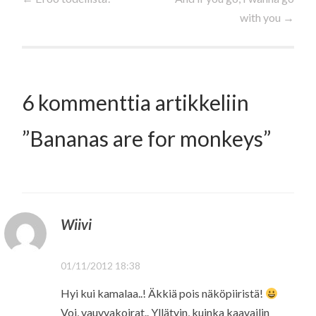
with you
→
selaus
6 kommenttia artikkeliin
”
Bananas are for monkeys
”
Wiivi
01/11/2012 18:38
Hyi kui kamalaa..! Äkkiä pois näköpiiristä!
Voi, vauvvakoirat.. Yllätyin, kuinka kaavailin