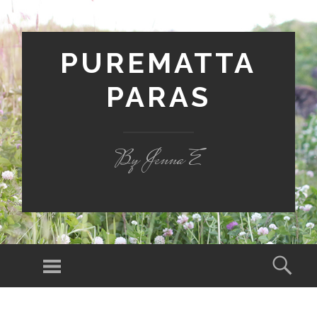
PUREMATTA
PARAS
By Jenna E
Valikko
Hak
SIIRRY