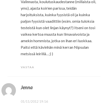
Valinnasta, koulutuskaudestanne (millaista oli,
yms), ajasta koirien parissa, teidän
harjoituksista, kuinka fyysistä oli ja kuinka
paljon fyysistä vaadittiin (esim. omia tuloksia
testeistä kun olet linjan käynyt?) Itseni on tosi
vaikea kertoa muusta kun Ilmavaivoista ja
amekin hommista, jotka on ihan eri luokkaa.
Paitsi että kävinhän minä kerran Nipsulan
metsissä leirillä…;) )
VASTAA
Jenna
01/11/2012 19:16