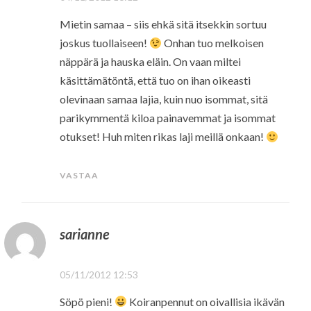
Mietin samaa – siis ehkä sitä itsekkin sortuu
joskus tuollaiseen!
Onhan tuo melkoisen
näppärä ja hauska eläin. On vaan miltei
käsittämätöntä, että tuo on ihan oikeasti
olevinaan samaa lajia, kuin nuo isommat, sitä
parikymmentä kiloa painavemmat ja isommat
otukset! Huh miten rikas laji meillä onkaan!
VASTAA
sarianne
05/11/2012 12:53
Söpö pieni!
Koiranpennut on oivallisia ikävän