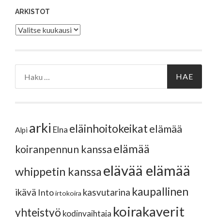
ARKISTOT
Arkistot
Haku:
arki
eläinhoitokeikat
elämää
Elna
Alpi
elämää
koiranpennun kanssa
elävää elämää
whippetin kanssa
kaupallinen
ikävä
kasvutarina
Into
irtokoira
koirakaverit
yhteistyö
kodinvaihtaja