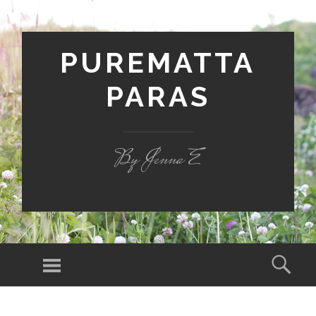
PUREMATTA
PARAS
By Jenna E
Valikko
Hak
SIIRRY