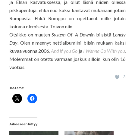
ja Elnan kasvatuksessa, ja ollut läsnä niiden ollessa
pikkupentuja, ehkä nuo kaksi kantavat mukanaan jotain
Rompusta. Ehkä Romppu on opettanut niille jotain
koirana olemisesta. Toivon niin.
Otsikko on muuten
System Of A Down
in biisistä
Lonely
Day
. Olen nimennyt nettialbumiini biisin mukaan kaksi
kuvaa vuonna 2006,
And If you Go
ja
I Wanna Go With you
.
Molemmat on otettu varmaan joskus silloin, kun olin 16
vuotias.
3
Jaa tämä:
Aiheeseen liittyy