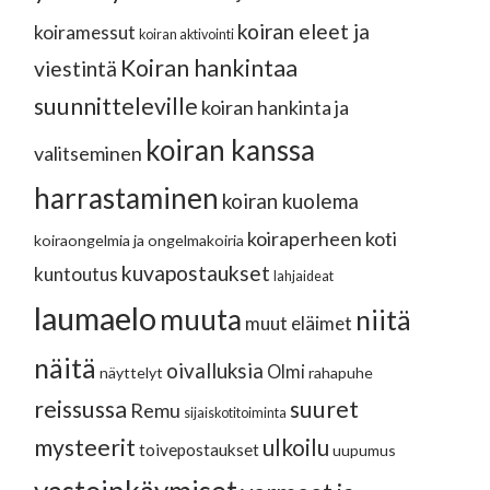
koiran eleet ja
koiramessut
koiran aktivointi
Koiran hankintaa
viestintä
suunnitteleville
koiran hankinta ja
koiran kanssa
valitseminen
harrastaminen
koiran kuolema
koiraperheen koti
koiraongelmia ja ongelmakoiria
kuvapostaukset
kuntoutus
lahjaideat
laumaelo
muuta
niitä
muut eläimet
näitä
oivalluksia
Olmi
näyttelyt
rahapuhe
reissussa
suuret
Remu
sijaiskotitoiminta
mysteerit
ulkoilu
toivepostaukset
uupumus