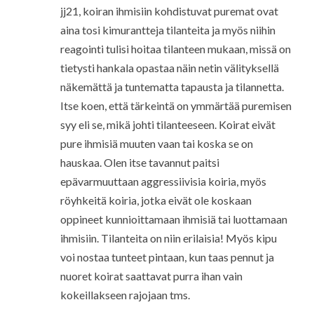
jj21, koiran ihmisiin kohdistuvat puremat ovat
aina tosi kimurantteja tilanteita ja myös niihin
reagointi tulisi hoitaa tilanteen mukaan, missä on
tietysti hankala opastaa näin netin välityksellä
näkemättä ja tuntematta tapausta ja tilannetta.
Itse koen, että tärkeintä on ymmärtää puremisen
syy eli se, mikä johti tilanteeseen. Koirat eivät
pure ihmisiä muuten vaan tai koska se on
hauskaa. Olen itse tavannut paitsi
epävarmuuttaan aggressiivisia koiria, myös
röyhkeitä koiria, jotka eivät ole koskaan
oppineet kunnioittamaan ihmisiä tai luottamaan
ihmisiin. Tilanteita on niin erilaisia! Myös kipu
voi nostaa tunteet pintaan, kun taas pennut ja
nuoret koirat saattavat purra ihan vain
kokeillakseen rajojaan tms.