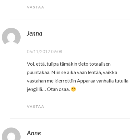
VASTAA
Jenna
06/11/2012 09:08
Voi, että, tulipa tämäkin tieto totaalisen
puuntakaa. Niin se aika vaan lentää, vaikka
vastahan me kierrettiin Apparaa vanhalla tutulla
jengillä… Otan osaa.
VASTAA
Anne