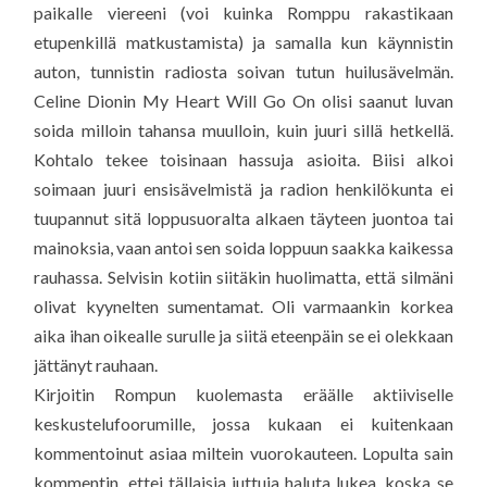
paikalle viereeni (voi kuinka Romppu rakastikaan
etupenkillä matkustamista) ja samalla kun käynnistin
auton, tunnistin radiosta soivan tutun huilusävelmän.
Celine Dionin My Heart Will Go On olisi saanut luvan
soida milloin tahansa muulloin, kuin juuri sillä hetkellä.
Kohtalo tekee toisinaan hassuja asioita. Biisi alkoi
soimaan juuri ensisävelmistä ja radion henkilökunta ei
tuupannut sitä loppusuoralta alkaen täyteen juontoa tai
mainoksia, vaan antoi sen soida loppuun saakka kaikessa
rauhassa. Selvisin kotiin siitäkin huolimatta, että silmäni
olivat kyynelten sumentamat. Oli varmaankin korkea
aika ihan oikealle surulle ja siitä eteenpäin se ei olekkaan
jättänyt rauhaan.
Kirjoitin Rompun kuolemasta eräälle aktiiviselle
keskustelufoorumille, jossa kukaan ei kuitenkaan
kommentoinut asiaa miltein vuorokauteen. Lopulta sain
kommentin, ettei tällaisia juttuja haluta lukea, koska se