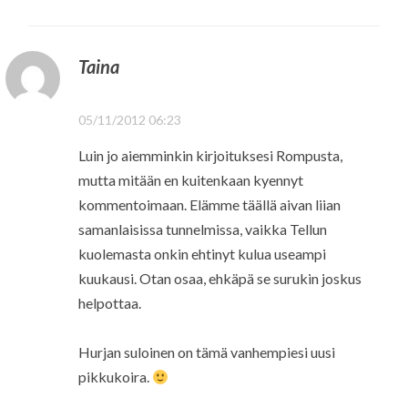
Taina
05/11/2012 06:23
Luin jo aiemminkin kirjoituksesi Rompusta,
mutta mitään en kuitenkaan kyennyt
kommentoimaan. Elämme täällä aivan liian
samanlaisissa tunnelmissa, vaikka Tellun
kuolemasta onkin ehtinyt kulua useampi
kuukausi. Otan osaa, ehkäpä se surukin joskus
helpottaa.
Hurjan suloinen on tämä vanhempiesi uusi
pikkukoira.