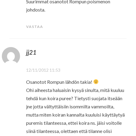
Suurimmat osanotot Rompun poismenon
johdosta.
VASTAA
jj21
12/11/2012 11:53
Osanotot Rompun lähdön takia!
Ohi aiheesta haluaisin kysyä sinulta, mitä kuuluu
tehdä kun koira puree? Tietysti suojata itseään
jne jotta vältyttäisiin isommilta vammoilta,
mutta miten koiran kannalta kuuluisi käyttäytyä
puremis tilanteessa, ettei koira ns. jäisi voitolle
siinä tilanteessa, olettaen että tilanne olisi