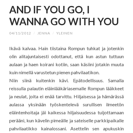
SISÄLTÖÖN
AND IF YOU GO, I
WANNA GO WITH YOU
04/11/2012
/
JENNA
/
YLEINEN
Ikävä kalvaa. Hain tiistaina Rompun tuhkat ja jotenkin
olin alitajuntaisesti odottanut, että kun astun tuttuun
aulaan ja haen koirani kotiin, saan käsiini jotakin muuta
kuin nimellä varustetun pienen pahvilaatikon.
Niin siinä kuitenkin kävi. Epätodellisuus. Samalla
reissulla palautin eläinlääkäriasemalle Rompun lääkkeet
ja neulat, joita ei enää tarvittu. Hiljaisessa ja hämärässä
aulassa yksinään työskentelevä surullisen ilmeetön
eläintenhoitaja jäi kaikessa hiljaisuudessa tuijottamaan
perääni, kun kävelin pimeälle ja sateiselle parkkipaikalle
pahvilaatikko kainalossani. Asettelin sen apukuskin