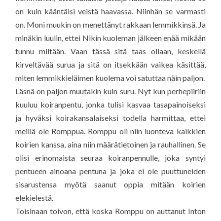
on kuin kääntäisi veistä haavassa. Niinhän se varmasti
on. Moni muukin on menettänyt rakkaan lemmikkinsä. Ja
minäkin luulin, ettei Nikin kuoleman jälkeen enää mikään
tunnu miltään. Vaan tässä sitä taas ollaan, keskellä
kirveltävää surua ja sitä on itsekkään vaikea käsittää,
miten lemmikkieläimen kuolema voi satuttaa näin paljon.
Läsnä on paljon muutakin kuin suru. Nyt kun perhepiiriin
kuuluu koiranpentu, jonka tulisi kasvaa tasapainoiseksi
ja hyväksi koirakansalaiseksi todella harmittaa, ettei
meillä ole Romppua. Romppu oli niin luonteva kaikkien
koirien kanssa, aina niin määrätietoinen ja rauhallinen. Se
olisi erinomaista seuraa koiranpennulle, joka syntyi
pentueen ainoana pentuna ja joka ei ole puuttuneiden
sisarustensa myötä saanut oppia mitään koirien
elekielestä.
Toisinaan toivon, että koska Romppu on auttanut Inton