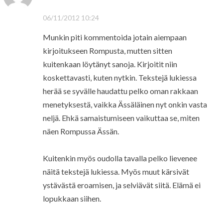
06/11/2012 10:24
Munkin piti kommentoida jotain aiempaan
kirjoitukseen Rompusta, mutten sitten
kuitenkaan löytänyt sanoja. Kirjoitit niin
koskettavasti, kuten nytkin. Tekstejä lukiessa
herää se syvälle haudattu pelko oman rakkaan
menetyksestä, vaikka Ässäläinen nyt onkin vasta
neljä. Ehkä samaistumiseen vaikuttaa se, miten
näen Rompussa Ässän.
Kuitenkin myös oudolla tavalla pelko lievenee
näitä tekstejä lukiessa. Myös muut kärsivät
ystävästä eroamisen, ja selviävät siitä. Elämä ei
lopukkaan siihen.