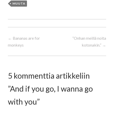
MUUTA
Artikkelien
←
Bananas are for
”Onhan meillä noita
monkeys
kotonakin.”
→
selaus
5 kommenttia artikkeliin
”
And if you go, I wanna go
with you
”