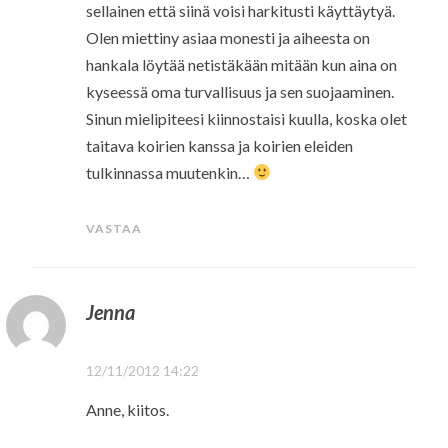
sellainen että siinä voisi harkitusti käyttäytyä.
Olen miettiny asiaa monesti ja aiheesta on
hankala löytää netistäkään mitään kun aina on
kyseessä oma turvallisuus ja sen suojaaminen.
Sinun mielipiteesi kiinnostaisi kuulla, koska olet
taitava koirien kanssa ja koirien eleiden
tulkinnassa muutenkin…
VASTAA
Jenna
12/11/2012 14:22
Anne, kiitos.