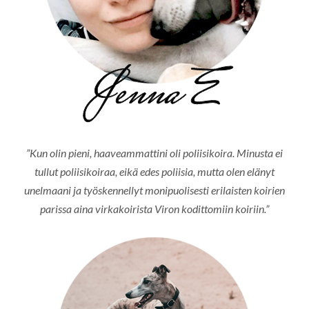
”Kun olin pieni, haaveammattini oli poliisikoira. Minusta ei
tullut poliisikoiraa, eikä edes poliisia, mutta olen elänyt
unelmaani ja työskennellyt monipuolisesti erilaisten koirien
parissa aina virkakoirista Viron kodittomiin koiriin.”