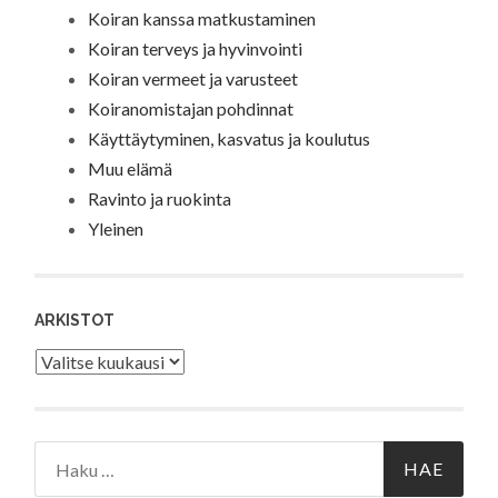
Koiran kanssa matkustaminen
Koiran terveys ja hyvinvointi
Koiran vermeet ja varusteet
Koiranomistajan pohdinnat
Käyttäytyminen, kasvatus ja koulutus
Muu elämä
Ravinto ja ruokinta
Yleinen
ARKISTOT
Arkistot
Haku: