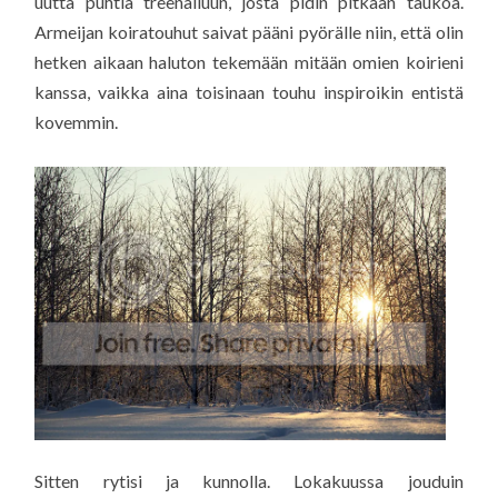
uutta puhtia treenailuun, josta pidin pitkään taukoa.
Armeijan koiratouhut saivat pääni pyörälle niin, että olin
hetken aikaan haluton tekemään mitään omien koirieni
kanssa, vaikka aina toisinaan touhu inspiroikin entistä
kovemmin.
Sitten rytisi ja kunnolla. Lokakuussa jouduin