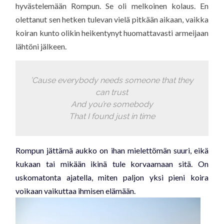
hyvästelemään Rompun. Se oli melkoinen kolaus. En
olettanut sen hetken tulevan vielä pitkään aikaan, vaikka
koiran kunto olikin heikentynyt huomattavasti armeijaan
lähtöni jälkeen.
’Cause everybody needs someone that they
can trust
And you’re somebody
That I found just in time
Rompun jättämä aukko on ihan mielettö
män suuri, eikä
kukaan tai mikään ikinä tule korvaamaan sitä.
On
uskomatonta ajatella, miten paljon yksi pieni koira
voikaan vaikuttaa ihmisen elämään.