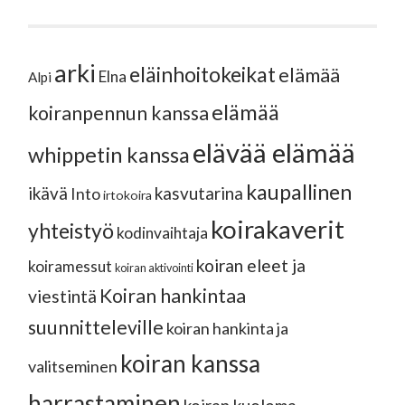
arki
eläinhoitokeikat
elämää
Elna
Alpi
elämää
koiranpennun kanssa
elävää elämää
whippetin kanssa
kaupallinen
ikävä
kasvutarina
Into
irtokoira
koirakaverit
yhteistyö
kodinvaihtaja
koiran eleet ja
koiramessut
koiran aktivointi
Koiran hankintaa
viestintä
suunnitteleville
koiran hankinta ja
koiran kanssa
valitseminen
harrastaminen