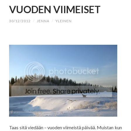
SISÄLTÖÖN
VUODEN VIIMEISET
30/12/2012
/
JENNA
/
YLEINEN
Taas sitä viedään – vuoden viimeistä päivää. Muistan kun