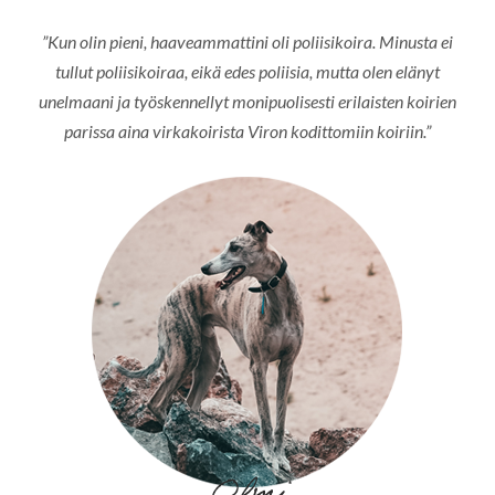
”Kun olin pieni, haaveammattini oli poliisikoira. Minusta ei
tullut poliisikoiraa, eikä edes poliisia, mutta olen elänyt
unelmaani ja työskennellyt monipuolisesti erilaisten koirien
parissa aina virkakoirista Viron kodittomiin koiriin.”