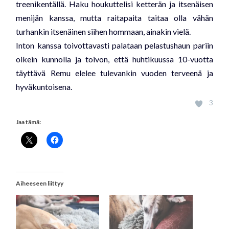
treenikentällä. Haku houkuttelisi ketterän ja itsenäisen
menijän kanssa, mutta raitapaita taitaa olla vähän
turhankin itsenäinen siihen hommaan, ainakin vielä.
Inton kanssa toivottavasti palataan pelastushaun pariin
oikein kunnolla ja toivon, että huhtikuussa 10-vuotta
täyttävä Remu elelee tulevankin vuoden terveenä ja
hyväkuntoisena.
3
Jaa tämä:
Aiheeseen liittyy