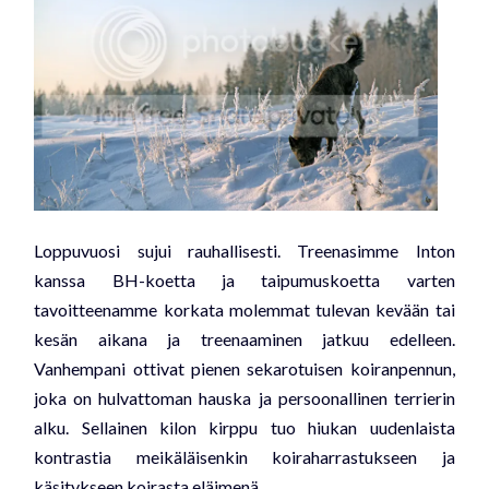
Loppuvuosi sujui rauhallisesti. Treenasimme Inton
kanssa BH-koetta ja taipumuskoetta varten
tavoitteenamme korkata molemmat tulevan kevään tai
kesän aikana ja treenaaminen jatkuu edelleen.
Vanhempani ottivat pienen sekarotuisen koiranpennun,
joka on hulvattoman hauska ja persoonallinen terrierin
alku. Sellainen kilon kirppu tuo hiukan uudenlaista
kontrastia meikäläisenkin koiraharrastukseen ja
käsitykseen koirasta eläimenä.