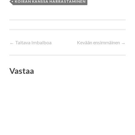
KOIRAN KANSSA HARRASTAMINEN
Artikkelien
←
Taitava Imbalboa
Kevään ensimmäinen
→
selaus
Vastaa