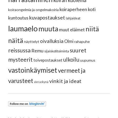
koiran kuolema
koiraperheen koti
koiraongelmia ja ongelmakoiria
kuvapostaukset
kuntoutus
lahjaideat
laumaelo
muuta
niitä
muut eläimet
näitä
oivalluksia
Olmi
näyttelyt
rahapuhe
reissussa
suuret
Remu
sijaiskotitoiminta
mysteerit
ulkoilu
toivepostaukset
uupumus
vastoinkäymiset
vermeet ja
varusteet
vinkit ja ideat
vieraskynä