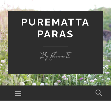
PUREMATTA
PARAS
By Jenna E
Valikko
Hak
SIIRRY