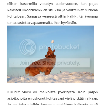
eilisen kasarmilla vietetyn uudenvuoden, kun pojat
kalasteli liköörikarkkien sisuksia ja valittelivat surkeaa
kohtaloaan. Samassa veneessä oltiin kaikki, tänävuonna
tuntuu astetta vapaammalta. Ihan hyvä näin.
Kulunut vuosi oli melkoista pyöritystä. Koin paljon
asioita, joita en uskonut kohtaavani vielä pitkään aikaan.
Ja jos joku olisikin kertonut etukäteen kaikesta, mitä