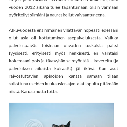
vuoden 2012 aikana tulee tapahtumaan, olisin varmaan
pyöritellyt silmiäni ja naureskellut vaivaantuneena.
Alkuvuodesta ensimmäinen yllättävän nopeasti edessäni
ollut asia oli kotiutuminen asepalveluksesta. Vaikka
palveluspäivät toisinaan olivatkin tuskaisia paitsi
fyysisesti, erityisesti myös henkisesti, en vaihtaisi
kokemaani pois ja täytyyhän se myöntää – kavereita (ja
palveluksen aikaista koiraa!!!) jäi ikävä. Kun asut
raivostuttavien apinoiden kanssa samaan tilaan
sullottuna useiden kuukausien ajan, alat lopulta pitämään
niistä. Karua, mutta totta.