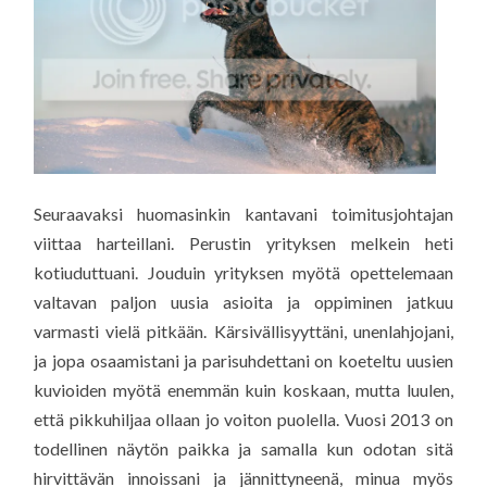
Seuraavaksi huomasinkin kantavani toimitusjohtajan
viittaa harteillani. Perustin yrityksen melkein heti
kotiuduttuani. Jouduin yrityksen myötä opettelemaan
valtavan paljon uusia asioita ja oppiminen jatkuu
varmasti vielä pitkään. Kärsivällisyyttäni, unenlahjojani,
ja jopa osaamistani ja parisuhdettani on koeteltu uusien
kuvioiden myötä enemmän kuin koskaan, mutta luulen,
että pikkuhiljaa ollaan jo voiton puolella. Vuosi 2013 on
todellinen näytön paikka ja samalla kun odotan sitä
hirvittävän innoissani ja jännittyneenä, minua myös