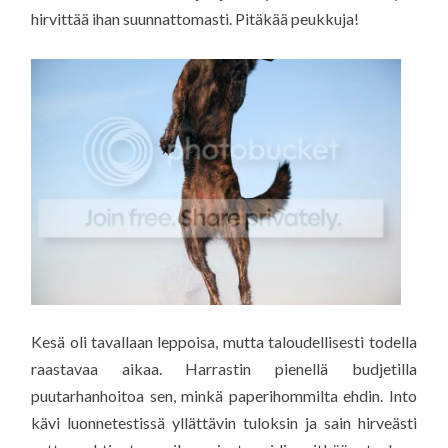
hirvittää ihan suunnattomasti. Pitäkää peukkuja!
Kesä oli tavallaan leppoisa, mutta taloudellisesti todella
raastavaa aikaa. Harrastin pienellä budjetilla
puutarhanhoitoa sen, minkä paperihommilta ehdin. Into
kävi luonnetestissä yllättävin tuloksin ja sain hirveästi