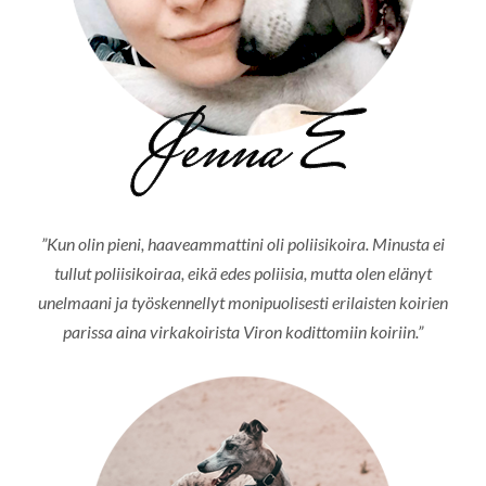
”Kun olin pieni, haaveammattini oli poliisikoira. Minusta ei
tullut poliisikoiraa, eikä edes poliisia, mutta olen elänyt
unelmaani ja työskennellyt monipuolisesti erilaisten koirien
parissa aina virkakoirista Viron kodittomiin koiriin.”