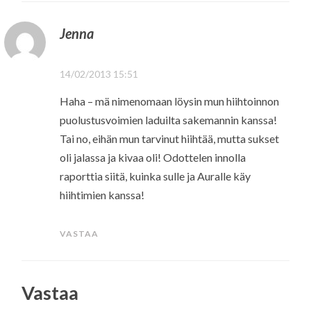
Jenna
14/02/2013 15:51
Haha – mä nimenomaan löysin mun hiihtoinnon
puolustusvoimien laduilta sakemannin kanssa!
Tai no, eihän mun tarvinut hiihtää, mutta sukset
oli jalassa ja kivaa oli! Odottelen innolla
raporttia siitä, kuinka sulle ja Auralle käy
hiihtimien kanssa!
VASTAA
Vastaa