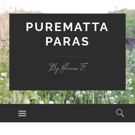
PUREMATTA
PARAS
By Jenna E
Valikko
Hak
SIIRRY