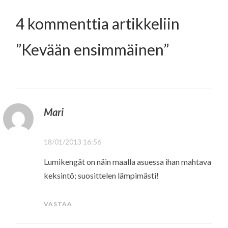
4 kommenttia artikkeliin
”
Kevään ensimmäinen
”
Mari
18/01/2013 16:56
Lumikengät on näin maalla asuessa ihan mahtava
keksintö; suosittelen lämpimästi!
VASTAA