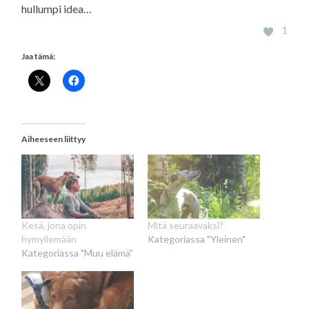
hullumpi idea…
1
Jaa tämä:
Aiheeseen liittyy
Kesä, jona opin
Mitä seuraavaksi?
hymyilemään
Kategoriassa "Yleinen"
Kategoriassa "Muu elämä"