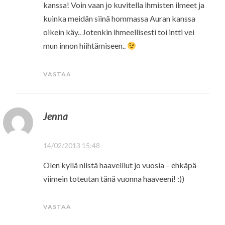
kanssa! Voin vaan jo kuvitella ihmisten ilmeet ja
kuinka meidän siinä hommassa Auran kanssa
oikein käy.. Jotenkin ihmeellisesti toi intti vei
mun innon hiihtämiseen..
VASTAA
Jenna
14/02/2013 15:48
Olen kyllä niistä haaveillut jo vuosia – ehkäpä
viimein toteutan tänä vuonna haaveeni! :))
VASTAA