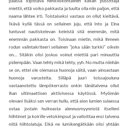
päässä kipittävä henkilökohtainen kakan pussittaja
miettii, että voiko pakkasta ja tuulta olla niin paljon, että
naama lähtee irti. Toistaiseksi vastaus on ollut kieltävä.
Ikävä kyllä tässä on sellainen juju, että Into ja Elna
tuntuvat nautiskelevan keleistä sitä enemmän, mitä
enemmän pakkasta on. Toisinaan mietin, mikä ihmeen
rodun valintakriteeri sellainen ”joka sään turkki” oikein
on… Sitäkin olisi joskus voinut miettiä pari minuuttia
pidempään. Vaan tehty mikä tehty, yyh. No mutta niinhän
se on, ettei ole olemassa huonoja säitä, vaan ainoastaan
huonoja varusteita. Silläpä juuri toissajouluna
vastaanotettu lämpökerrasto onkin tänätalvena ollut
ihan ultimaattisen aktiivisessa käytössä. Myönnän
olevani lisäksi sen verran hullu, että aion lumien sulaessa
ostaa jostain huikeasta alennusmyynnistä itselleni
hiihtimet ja koirille vetokimpsut ja valloittaa ensi talvena
niitä hiihtolatuja. Eikä ne lumikengätkään olisi yhtään