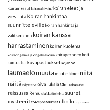
koiran eleet ja
koiramessut
koiran aktivointi
Koiran hankintaa
viestintä
suunnitteleville
koiran hankinta ja
koiran kanssa
valitseminen
harrastaminen
koiran kuolema
koiraperheen koti
koiraongelmia ja ongelmakoiria
kuvapostaukset
kuntoutus
lahjaideat
laumaelo
muuta
niitä
muut eläimet
näitä
oivalluksia
Olmi
näyttelyt
rahapuhe
reissussa
suuret
Remu
sijaiskotitoiminta
mysteerit
ulkoilu
toivepostaukset
uupumus