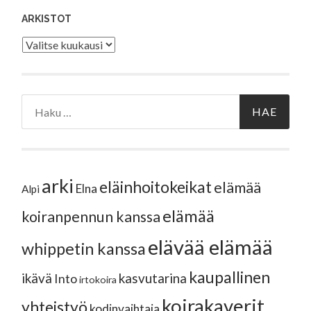
ARKISTOT
Arkistot
Haku:
arki
eläinhoitokeikat
elämää
Elna
Alpi
elämää
koiranpennun kanssa
elävää elämää
whippetin kanssa
kaupallinen
ikävä
kasvutarina
Into
irtokoira
koirakaverit
yhteistyö
kodinvaihtaja