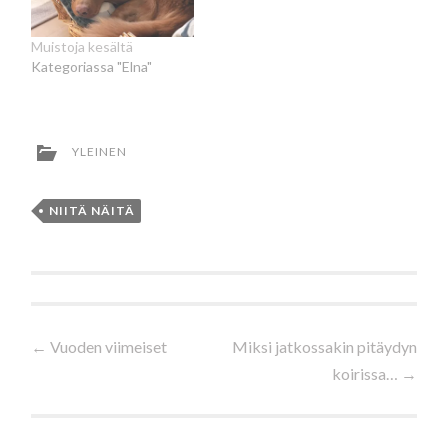
Muistoja kesältä
Kategoriassa "Elna"
YLEINEN
NIITÄ NÄITÄ
Artikkelien
←
Vuoden viimeiset
Miksi jatkossakin pitäydyn
koirissa…
→
selaus