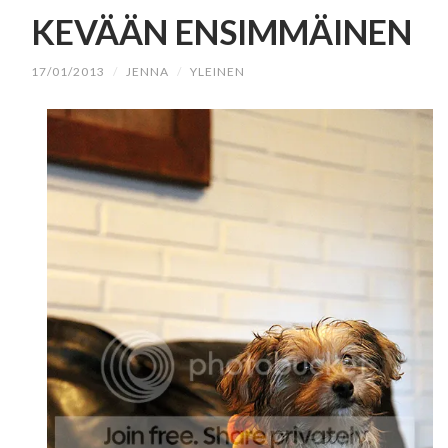
SISÄLTÖÖN
KEVÄÄN ENSIMMÄINEN
17/01/2013
/
JENNA
/
YLEINEN