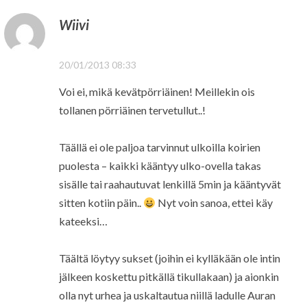
Wiivi
20/01/2013 08:33
Voi ei, mikä kevätpörriäinen! Meillekin ois
tollanen pörriäinen tervetullut..!
Täällä ei ole paljoa tarvinnut ulkoilla koirien
puolesta – kaikki kääntyy ulko-ovella takas
sisälle tai raahautuvat lenkillä 5min ja kääntyvät
sitten kotiin päin..
Nyt voin sanoa, ettei käy
kateeksi…
Täältä löytyy sukset (joihin ei kylläkään ole intin
jälkeen koskettu pitkällä tikullakaan) ja aionkin
olla nyt urhea ja uskaltautua niillä ladulle Auran