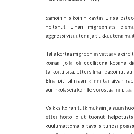
Samoihin aikoihin käytin Elnaa osteo
hoitanut Elnan migreenistä olemu
aggressiivisuutena ja tiukkuutena muit
Tällä kertaa migreeniin viittaavia oirei
koiraa, jolla oli edellisenä kesänä
tarkoitti sitä, ettei silmä reagoinut aur
Elna piti silmiään kiinni tai aivan ra
aurinkolaseja koirille voi ostaa mm.
tääl
Vaikka koiran tutkimuksiin ja suun huol
ettei hoito ollut tuonut helpotusta
kuulumattomalla tavalla tuhosi poiss