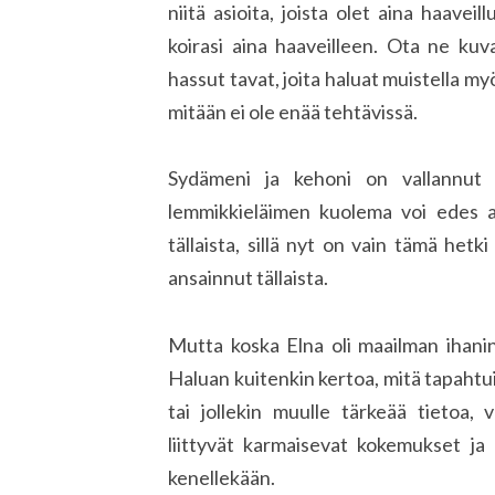
niitä asioita, joista olet aina haaveil
koirasi aina haaveilleen. Ota ne kuvat
hassut tavat, joita haluat muistella my
mitään ei ole enää tehtävissä.
Sydämeni ja kehoni on vallannut n
lemmikkieläimen kuolema voi edes ai
tällaista, sillä nyt on vain tämä hetk
ansainnut tällaista.
Mutta koska Elna oli maailman ihanin
Haluan kuitenkin kertoa, mitä tapahtui
tai jollekin muulle tärkeää tietoa, 
liittyvät karmaisevat kokemukset ja 
kenellekään.