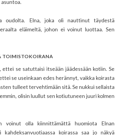
i asuntoa.
a oudolta. Elna, joka oli nauttinut täydestä
ieraalta eläimeltä, johon ei voinut luottaa. Sen
ÄÄ TOIMISTOKOIRANA
ettei se satuttaisi itseään jäädessään kotiin. Se
a, ettei se useinkaan edes herännyt, vaikka koirasta
sten tulleet tervehtimään sitä. Se nukkui sellaista
remmin, olisin luullut sen kotiutuneen juuri kolmen
n voinut olla kiinnittämättä huomiota Elnan
i kahdeksanvuotiaassa koirassa saa jo näkyä