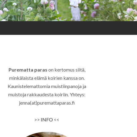
Purematta paras
on kertomus siitä,
minkälaista elämä koirien kanssa on.
Kaunistelemattomia muistiinpanoja ja
muistoja rakkaudesta koiriin. Yhteys:
jenna(at)puremattaparas.fi
>>
INFO
<<