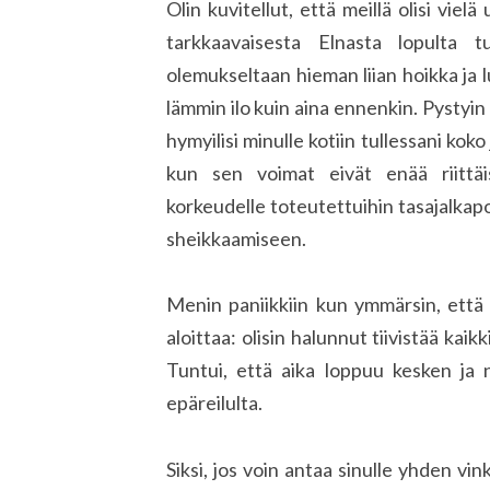
Olin kuvitellut, että meillä olisi viel
tarkkaavaisesta Elnasta lopulta t
olemukseltaan hieman liian hoikka ja l
lämmin ilo kuin aina ennenkin. Pystyin 
hymyilisi minulle kotiin tullessani koko 
kun sen voimat eivät enää riittäi
korkeudelle toteutettuihin tasajalkapo
sheikkaamiseen.
Menin paniikkiin kun ymmärsin, että
aloittaa: olisin halunnut tiivistää ka
Tuntui, että aika loppuu kesken ja n
epäreilulta.
Siksi, jos voin antaa sinulle yhden vi