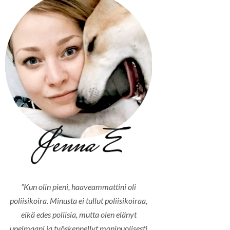
”Kun olin pieni, haaveammattini oli
poliisikoira. Minusta ei tullut poliisikoiraa,
eikä edes poliisia, mutta olen elänyt
unelmaani ja työskennellyt monipuolisesti