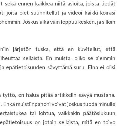
lut sekä ennen kaikkea niitä asioita, joista tiedät
, joita olet suunnitellut ja videoi kaikki koirasi
öhemmin. Joskus aika vain loppuu kesken, ja silloin
iin järjetön tuska, että en kuvitellut, että
heuttaa sellaista. En muista, oliko se aiemmin
i ja epätietoisuuden sävyttämä suru. Elna ei olisi
 tyttö, en halua pitää artikkelin sävyä mustana.
. Ehkä muistiinpanoni voivat joskus tuoda minulle
vertaistukea tai lohtua, vaikkakin päätöslukuun
epätietoisuus on jotain sellaista, mitä en toivo