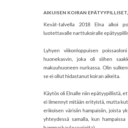
AIKUISEN KOIRAN EPÄTYYPILLISE
Kevät-talvella 2018 Elna alkoi poi
luotettavalle narttukoiralle epätyypillis
Lyhyen viikonloppuisen poissaolo
huonekasvin, joka oli siihen saak
makuuhuoneen nurkassa. Olin sulken
se ei ollut hidastanut koiran aikeita.
Käytös oli Elnalle niin epätyypillistä, 
ei ilmennyt mitään erityistä, mutta ku
erikoisen värisiin hampaisiin, joista 
yhteydessä samalla, kun hampaissa t
hammaskaulavaurioita).