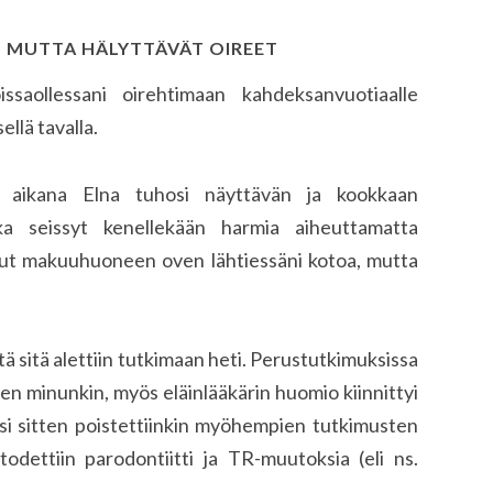
T, MUTTA HÄLYTTÄVÄT OIREET
ssaollessani oirehtimaan kahdeksanvuotiaalle
ellä tavalla.
ni aikana Elna tuhosi näyttävän ja kookkaan
ka seissyt kenellekään harmia aiheuttamatta
ut makuuhuoneen oven lähtiessäni kotoa, mutta
että sitä alettiin tutkimaan heti. Perustutkimuksissa
ten minunkin, myös eläinlääkärin huomio kiinnittyi
yksi sitten poistettiinkin myöhempien tutkimusten
odettiin parodontiitti ja TR-muutoksia (eli ns.