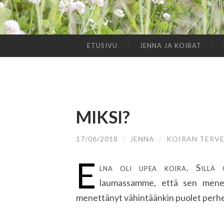
ETUSIVU
JENNA JA KOIRAT
SIIRRY
SISÄLTÖÖN
MIKSI?
17/06/2018
/
JENNA
/
KOIRAN TERVE
E
lna oli upea koira. Sillä 
laumassamme, että sen menety
menettänyt vähintäänkin puolet perhe