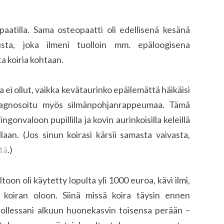
paatilla. Sama osteopaatti oli edellisenä kesänä
sta, joka ilmeni tuolloin mm. epäloogisena
a koiria kohtaan.
ta ei ollut, vaikka kevätaurinko epäilemättä häikäisi
 diagnosoitu myös silmänpohjanrappeumaa. Tämä
ingonvaloon pupillilla ja kovin aurinkoisilla keleillä
ollaan. (Jos sinun koirasi kärsii samasta vaivasta,
tä
.)
toon oli käytetty lopulta yli 1000 euroa, kävi ilmi,
 koiran oloon. Siinä missä koira täysin ennen
aollessani alkuun huonekasvin toisensa perään –