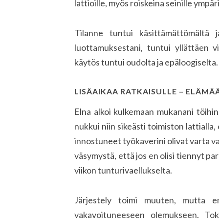
lattioille, myös roiskeina seinille ympär
Tilanne tuntui käsittämättömältä j
luottamuksestani, tuntui yllättäen v
käytös tuntui oudolta ja epäloogiselta.
LISÄAIKAA RATKAISULLE – ELÄM
Elna alkoi kulkemaan mukanani töihin, 
nukkui niin sikeästi toimiston lattiall
innostuneet työkaverini olivat varta va
väsymystä, että jos en olisi tiennyt pa
viikon tunturivaellukselta.
Järjestely toimi muuten, mutta e
vakavoituneeseen olemukseen. Tok