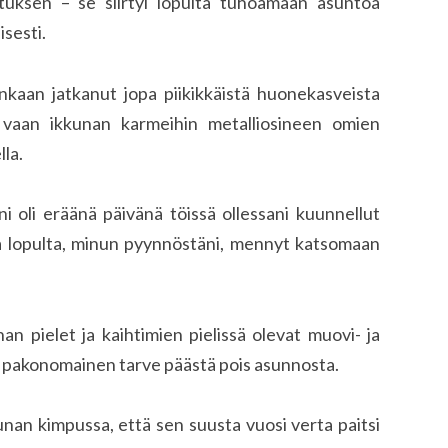
ktuksen – se siirtyi lopulta tuhoamaan asuntoa
sesti.
uinkaan jatkanut jopa piikikkäistä huonekasveista
 vaan ikkunan karmeihin metalliosineen omien
la.
i oli eräänä päivänä töissä ollessani kuunnellut
ja lopulta, minun pyynnöstäni, mennyt katsomaan
an pielet ja kaihtimien pielissä olevat muovi- ja
enyt pakonomainen tarve päästä pois asunnosta.
kkunan kimpussa, että sen suusta vuosi verta paitsi