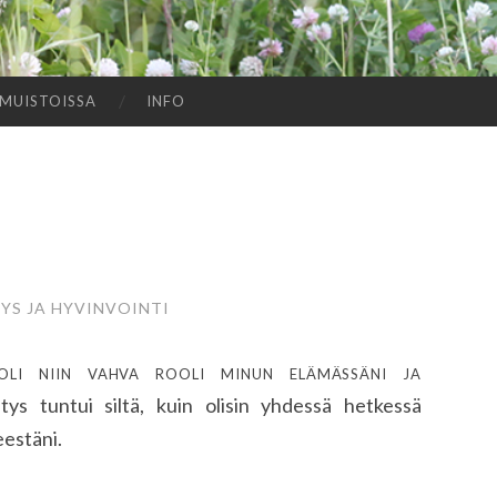
MUISTOISSA
INFO
YS JA HYVINVOINTI
oli niin vahva rooli minun elämässäni ja
s tuntui siltä, kuin olisin yhdessä hetkessä
estäni.