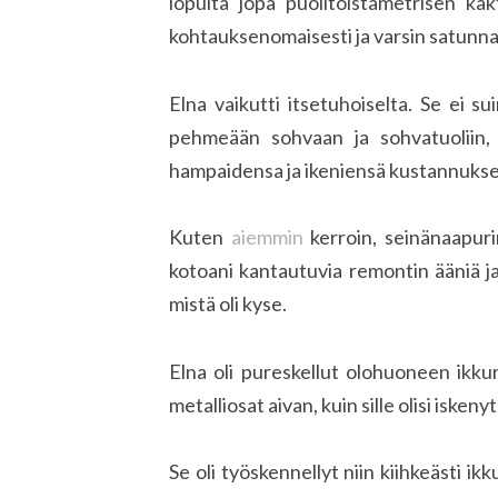
lopulta jopa puolitoistametrisen ka
kohtauksenomaisesti ja varsin satunnai
Elna vaikutti itsetuhoiselta. Se ei s
pehmeään sohvaan ja sohvatuoliin,
hampaidensa ja ikeniensä kustannuksel
Kuten
aiemmin
kerroin, seinänaapurin
kotoani kantautuvia remontin ääniä 
mistä oli kyse.
Elna oli pureskellut olohuoneen ikkun
metalliosat aivan, kuin sille olisi isk
Se oli työskennellyt niin kiihkeästi i