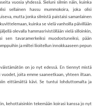
ä useita vuosia yhdessä. Sieluni silmin näin, kuinka
ulisi sellainen hassu mummokoira, joka olisi
uiseva, mutta jonka silmistä paistaisi samanlainen
kuvittelemaan, kuinka se vielä vanhoilla päivillään
jäljellä olevalla hammasrivistöllään vielä silloinkin,
si sen tavaramerkeiksi muodostuneiksi, pään
mppuihin ja miltei liioitellun innokkaaseen pepun
 väistämätön on jo nyt edessä. En tiennyt mistä
ikki vuodet, joita emme saaneetkaan, yhteen iltaan.
iin eittämättä kävi. Se tuntui lohduttomalta ja
nkin, kehottaisinkin tekemään koirasi kanssa jo nyt