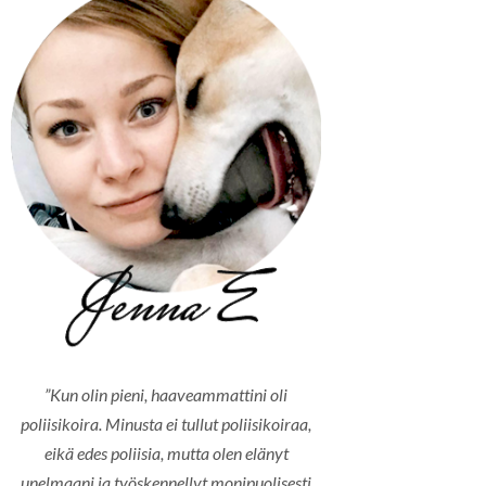
”Kun olin pieni, haaveammattini oli
poliisikoira. Minusta ei tullut poliisikoiraa,
eikä edes poliisia, mutta olen elänyt
unelmaani ja työskennellyt monipuolisesti