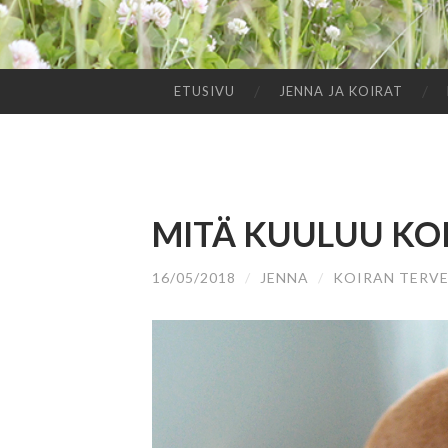
ETUSIVU
JENNA JA KOIRAT
SIIRRY
SISÄLTÖÖN
MITÄ KUULUU KO
16/05/2018
/
JENNA
/
KOIRAN TERVE