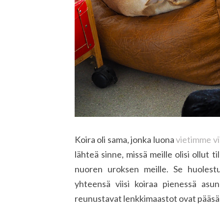
Koira oli sama, jonka luona
vietimme vi
lähteä sinne, missä meille olisi ollut
nuoren uroksen meille. Se huolest
yhteensä viisi koiraa pienessä asun
reunustavat lenkkimaastot ovat pääsään