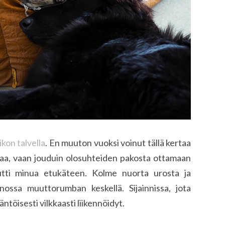
ikon talvella
. En muuton vuoksi voinut tällä kertaa
 tilaa, vaan jouduin olosuhteiden pakosta ottamaan
utti minua etukäteen. Kolme nuorta urosta ja
nossa muuttorumban keskellä. Sijainnissa, jota
töisesti vilkkaasti liikennöidyt.