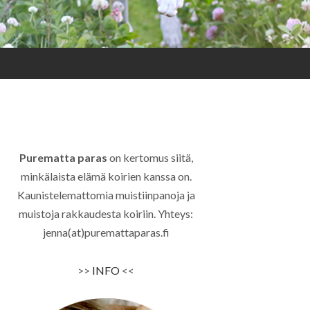
Purematta paras
on kertomus siitä,
minkälaista elämä koirien kanssa on.
Kaunistelemattomia muistiinpanoja ja
muistoja rakkaudesta koiriin. Yhteys:
jenna(at)puremattaparas.fi
>>
INFO
<<