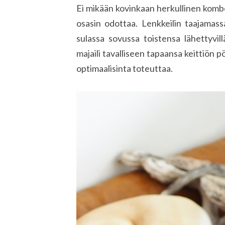
Ei mikään kovinkaan herkullinen kombo
osasin odottaa. Lenkkeilin taajamassa
sulassa sovussa toistensa lähettyvillä
majaili tavalliseen tapaansa keittiön pö
optimaalisinta toteuttaa.