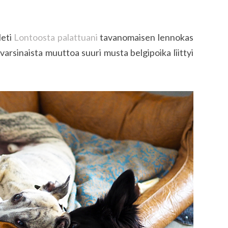
Heti
Lontoosta palattuani
tavanomaisen lennokas
 varsinaista muuttoa suuri musta belgipoika liittyi