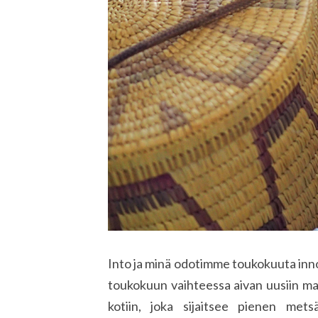
Into ja minä odotimme toukokuuta inno
toukokuun vaihteessa aivan uusiin mais
kotiin, joka sijaitsee pienen mets