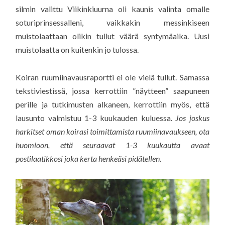
silmin valittu Viikinkiuurna oli kaunis valinta omalle
soturiprinsessalleni, vaikkakin messinkiseen
muistolaattaan olikin tullut väärä syntymäaika. Uusi
muistolaatta on kuitenkin jo tulossa.
Koiran ruumiinavausraportti ei ole vielä tullut. Samassa
tekstiviestissä, jossa kerrottiin ”näytteen” saapuneen
perille ja tutkimusten alkaneen, kerrottiin myös, että
lausunto valmistuu 1-3 kuukauden kuluessa.
Jos joskus
harkitset oman koirasi toimittamista ruumiinavaukseen, ota
huomioon, että seuraavat 1-3 kuukautta avaat
postilaatikkosi joka kerta henkeäsi pidätellen.