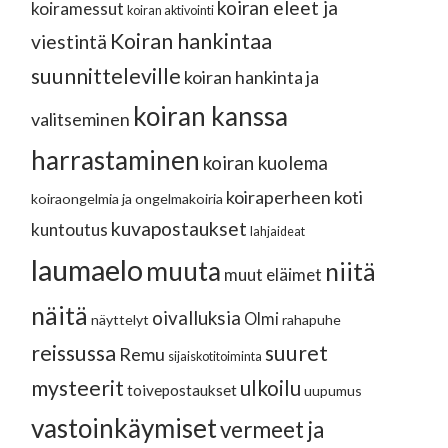
koiran eleet ja
koiramessut
koiran aktivointi
Koiran hankintaa
viestintä
suunnitteleville
koiran hankinta ja
koiran kanssa
valitseminen
harrastaminen
koiran kuolema
koiraperheen koti
koiraongelmia ja ongelmakoiria
kuvapostaukset
kuntoutus
lahjaideat
laumaelo
muuta
niitä
muut eläimet
näitä
oivalluksia
Olmi
näyttelyt
rahapuhe
reissussa
suuret
Remu
sijaiskotitoiminta
mysteerit
ulkoilu
toivepostaukset
uupumus
vastoinkäymiset
vermeet ja