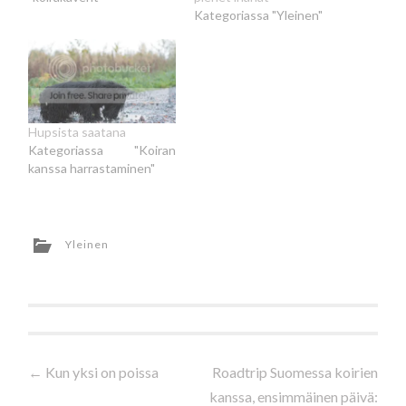
Kategoriassa "Yleinen"
Hupsista saatana
Kategoriassa "Koiran
kanssa harrastaminen"
Yleinen
Artikkelien
←
Kun yksi on poissa
Roadtrip Suomessa koirien
kanssa, ensimmäinen päivä: