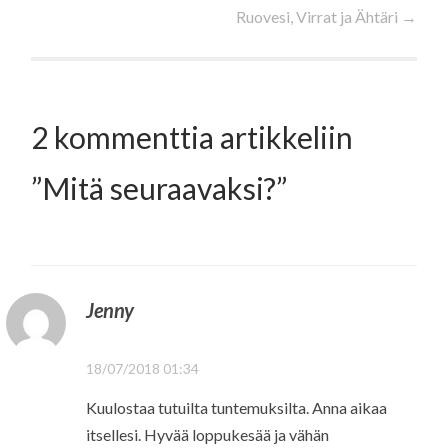
selaus
Ruovesi, Virrat ja Ähtäri
→
2 kommenttia artikkeliin
”
Mitä seuraavaksi?
”
Jenny
18/07/2018 01:34
Kuulostaa tutuilta tuntemuksilta. Anna aikaa
itsellesi. Hyvää loppukesää ja vähän