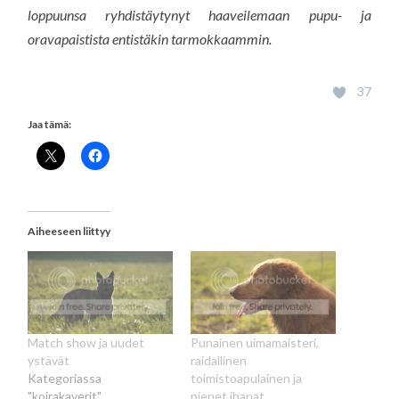
loppuunsa ryhdistäytynyt haaveilemaan pupu- ja
oravapaistista entistäkin tarmokkaammin.
37
Jaa tämä:
Aiheeseen liittyy
Match show ja uudet
Punainen uimamaisteri,
ystävät
raidallinen
Kategoriassa
toimistoapulainen ja
"koirakaverit"
pienet ihanat