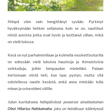
Niinpä olen vain hengittänyt syvään. Pyrkinyt
hyväksymään hetken sellaisena kuin se on, nauttinut
niistä asioista jotka ovat hyvin ja luottanut siihen, mikä
on vielä tulossa.
Kesä on nyt parhaimmillaan ja kolmella muskettisoturilla
on edessään vielä lukuisia hauskoja ja ikimuistoisia
seikkailuja, joihin tempaudun mielelläni. Palaan
kertomaan niistä heti, kun taas pystyn, mutta sitä
odotellessa nautin kesästä, enkä anna minkään tulla
minun ja sotureideni välille.
Jutun kuvituksena hellepäivässä poseerasi ainutlaatuinen
Olmi Hilarius Nahkamaha
, joka on heinäkuun kääntyessä