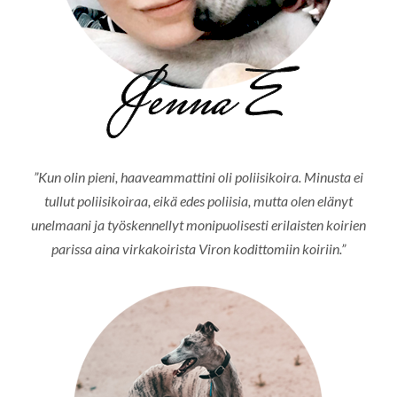
”Kun olin pieni, haaveammattini oli poliisikoira. Minusta ei
tullut poliisikoiraa, eikä edes poliisia, mutta olen elänyt
unelmaani ja työskennellyt monipuolisesti erilaisten koirien
parissa aina virkakoirista Viron kodittomiin koiriin.”