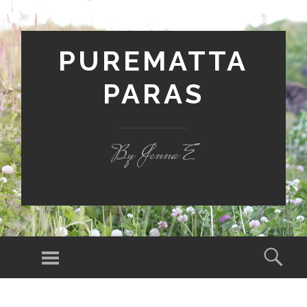
PUREMATTA
PARAS
By Jenna E
Valikko
Hak
SIIRRY