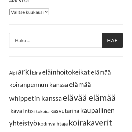
ARKISTOT
Arkistot
Haku:
arki
eläinhoitokeikat
elämää
Elna
Alpi
elämää
koiranpennun kanssa
elävää elämää
whippetin kanssa
kaupallinen
ikävä
kasvutarina
Into
irtokoira
koirakaverit
yhteistyö
kodinvaihtaja