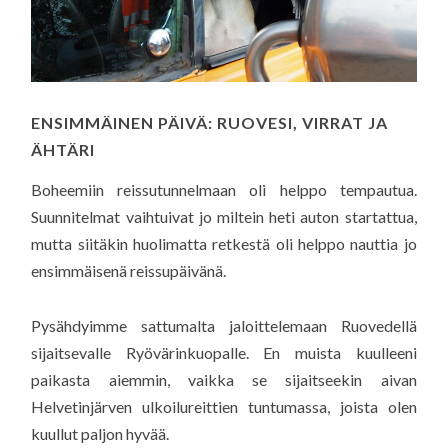
ENSIMMÄINEN PÄIVÄ: RUOVESI, VIRRAT JA
ÄHTÄRI
Boheemiin reissutunnelmaan oli helppo tempautua.
Suunnitelmat vaihtuivat jo miltein heti auton startattua,
mutta siitäkin huolimatta retkestä oli helppo nauttia jo
ensimmäisenä reissupäivänä.
Pysähdyimme sattumalta jaloittelemaan Ruovedellä
sijaitsevalle Ryövärinkuopalle. En muista kuulleeni
paikasta aiemmin, vaikka se sijaitseekin aivan
Helvetinjärven ulkoilureittien tuntumassa, joista olen
kuullut paljon hyvää.