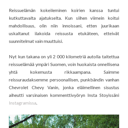
Reissuelämän kokeileminen koirien kanssa tuntui
kutkuttavalta ajatukselta. Kun siihen viimein koitui
mahdollisuus, olin niin innoissani, etten juurikaan
uskaltanut ilakoida reissusta etukäteen, etteivät
suunnitelmat vain muuttuisi.
Nyt kun takana on yli 2 000 kilometriä autolla taitettua
reissuelämää ympäri Suomen, voin huokaista onnellisena
yhtä kokemusta rikkaampana. Saimme
reissuraudaksemme persoonallisen, punkbändin vanhan
Chevrolet Chevy Vanin, jonka eläimellinen sisustus
aiheutti varsinaisen kommenttivyöryn Insta Stoyissäni
Instagramissa
.