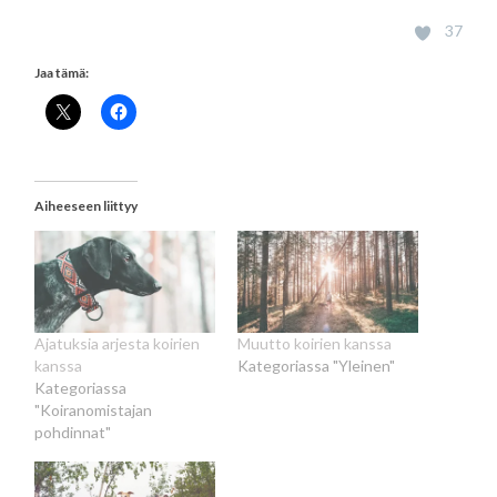
37
Jaa tämä:
Aiheeseen liittyy
Ajatuksia arjesta koirien
Muutto koirien kanssa
kanssa
Kategoriassa "Yleinen"
Kategoriassa
"Koiranomistajan
pohdinnat"