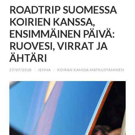
SISÄLTÖÖN
ROADTRIP SUOMESSA
KOIRIEN KANSSA,
ENSIMMÄINEN PÄIVÄ:
RUOVESI, VIRRAT JA
ÄHTÄRI
27/07/2018
/
JENNA
/
KOIRAN KANSSA MATKUSTAMINEN