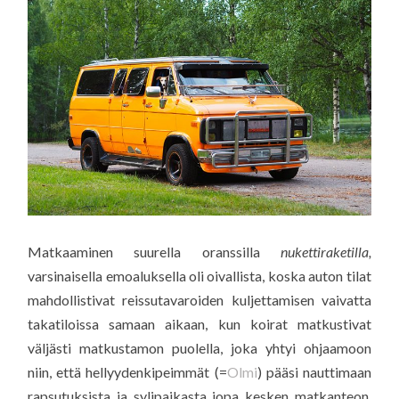
Matkaaminen suurella oranssilla
nukettiraketilla,
varsinaisella emoaluksella oli oivallista, koska auton tilat
mahdollistivat reissutavaroiden kuljettamisen vaivatta
takatiloissa samaan aikaan, kun koirat matkustivat
väljästi matkustamon puolella, joka yhtyi ohjaamoon
niin, että hellyydenkipeimmät (=
Olmi
) pääsi nauttimaan
rapsutuksista ja sylipaikasta jopa kesken matkanteon.