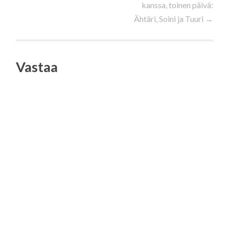
kanssa, toinen päivä:
selaus
Ähtäri, Soini ja Tuuri
→
Vastaa