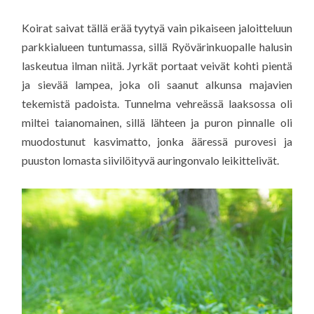
Koirat saivat tällä erää tyytyä vain pikaiseen jaloitteluun
parkkialueen tuntumassa, sillä Ryövärinkuopalle halusin
laskeutua ilman niitä. Jyrkät portaat veivät kohti pientä
ja sievää lampea, joka oli saanut alkunsa majavien
tekemistä padoista. Tunnelma vehreässä laaksossa oli
miltei taianomainen, sillä lähteen ja puron pinnalle oli
muodostunut kasvimatto, jonka ääressä purovesi ja
puuston lomasta siivilöityvä auringonvalo leikittelivät.