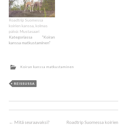
Roadtrip Suomessa
koirien kanssa, kolmas
päivä: Mustasaari
Kategoriassa "Koiran
kanssa matkustaminen"
Koiran kanssa matkustaminen
REISSUSSA
Artikkelien
←
Mitä seuraavaksi?
Roadtrip Suomessa koirien