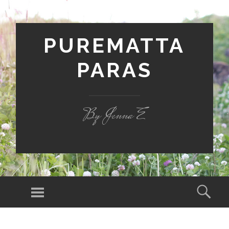
PUREMATTA
PARAS
By Jenna E
Valikko
Hak
SIIRRY