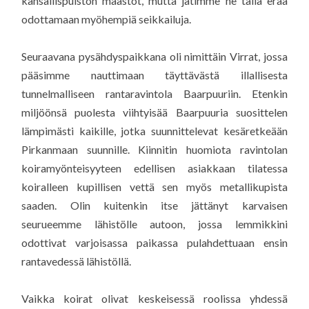
kansallispuiston maastot, mutta jätimme ne tällä erää
odottamaan myöhempiä seikkailuja.
Seuraavana pysähdyspaikkana oli nimittäin Virrat, jossa
pääsimme nauttimaan täyttävästä illallisesta
tunnelmalliseen rantaravintola Baarpuuriin. Etenkin
miljöönsä puolesta viihtyisää Baarpuuria suosittelen
lämpimästi kaikille, jotka suunnittelevat kesäretkeään
Pirkanmaan suunnille. Kiinnitin huomiota ravintolan
koiramyönteisyyteen edellisen asiakkaan tilatessa
koiralleen kupillisen vettä sen myös metallikupista
saaden. Olin kuitenkin itse jättänyt karvaisen
seurueemme lähistölle autoon, jossa lemmikkini
odottivat varjoisassa paikassa pulahdettuaan ensin
rantavedessä lähistöllä.
Vaikka koirat olivat keskeisessä roolissa yhdessä