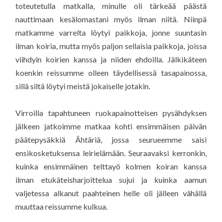
toteutetulla matkalla, minulle oli tärkeää päästä
nauttimaan kesälomastani myös ilman niitä. Niinpä
matkamme varrelta löytyi paikkoja, jonne suuntasin
ilman koiria, mutta myös paljon sellaisia paikkoja, joissa
viihdyin koirien kanssa ja niiden ehdoilla. Jälkikäteen
koenkin reissumme olleen täydellisessä tasapainossa,
sillä siltä löytyi meistä jokaiselle jotakin.
Virroilla tapahtuneen ruokapainotteisen pysähdyksen
jälkeen jatkoimme matkaa kohti ensimmäisen päivän
päätepysäkkiä Ähtäriä, jossa seurueemme saisi
ensikosketuksensa leirielämään. Seuraavaksi kerronkin,
kuinka ensimmäinen telttayö kolmen koiran kanssa
ilman etukäteisharjoittelua sujui ja kuinka aamun
valjetessa alkanut paahteinen helle oli jälleen vähällä
muuttaa reissumme kulkua.