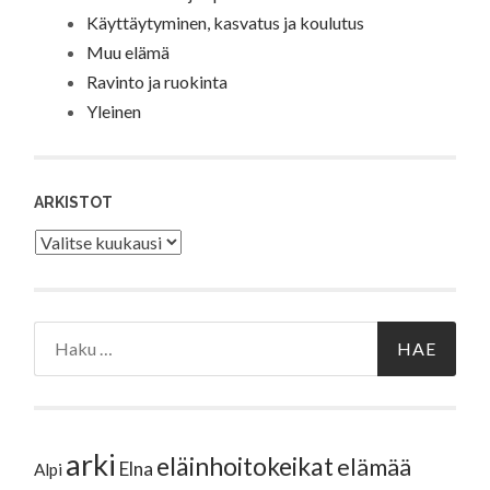
Käyttäytyminen, kasvatus ja koulutus
Muu elämä
Ravinto ja ruokinta
Yleinen
ARKISTOT
Arkistot
Haku:
arki
eläinhoitokeikat
elämää
Elna
Alpi