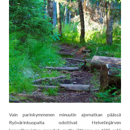
Vain parinkymmenen minuutin ajomatkan päässä
Ryövärinkuopalta odottivat Helvetinjärven