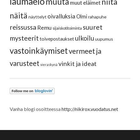
laumaelo
muuta
niitä
muut eläimet
näitä
oivalluksia
Olmi
näyttelyt
rahapuhe
reissussa
suuret
Remu
sijaiskotitoiminta
mysteerit
ulkoilu
toivepostaukset
uupumus
vastoinkäymiset
vermeet ja
varusteet
vinkit ja ideat
vieraskynä
Vanha blogi osoitteessa
http://nikirox.vuodatus.net