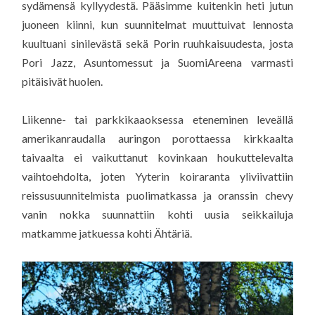
sydämensä kyllyydestä. Pääsimme kuitenkin heti jutun
juoneen kiinni, kun suunnitelmat muuttuivat lennosta
kuultuani sinilevästä sekä Porin ruuhkaisuudesta, josta
Pori Jazz, Asuntomessut ja SuomiAreena varmasti
pitäisivät huolen.
Liikenne- tai parkkikaaoksessa eteneminen leveällä
amerikanraudalla auringon porottaessa kirkkaalta
taivaalta ei vaikuttanut kovinkaan houkuttelevalta
vaihtoehdolta, joten Yyterin koiraranta yliviivattiin
reissusuunnitelmista puolimatkassa ja oranssin chevy
vanin nokka suunnattiin kohti uusia seikkailuja
matkamme jatkuessa kohti Ähtäriä.