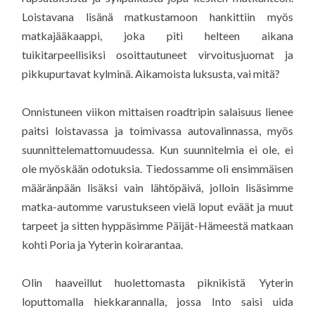
Loistavana lisänä matkustamoon hankittiin myös
matkajääkaappi, joka piti helteen aikana
tuikitarpeellisiksi osoittautuneet virvoitusjuomat ja
pikkupurtavat kylminä. Aikamoista luksusta, vai mitä?
Onnistuneen viikon mittaisen roadtripin salaisuus lienee
paitsi loistavassa ja toimivassa autovalinnassa, myös
suunnittelemattomuudessa. Kun suunnitelmia ei ole, ei
ole myöskään odotuksia. Tiedossamme oli ensimmäisen
määränpään lisäksi vain lähtöpäivä, jolloin lisäsimme
matka-automme varustukseen vielä loput eväät ja muut
tarpeet ja sitten hyppäsimme Päijät-Hämeestä matkaan
kohti Poria ja Yyterin koirarantaa.
Olin haaveillut huolettomasta piknikistä Yyterin
loputtomalla hiekkarannalla, jossa Into saisi uida