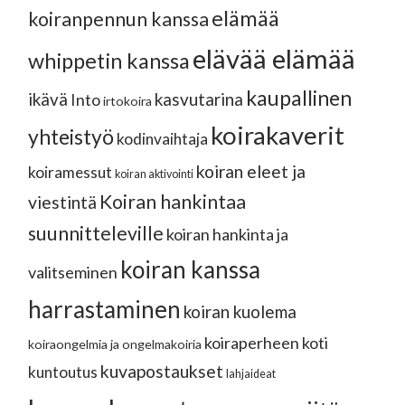
elämää
koiranpennun kanssa
elävää elämää
whippetin kanssa
kaupallinen
ikävä
kasvutarina
Into
irtokoira
koirakaverit
yhteistyö
kodinvaihtaja
koiran eleet ja
koiramessut
koiran aktivointi
Koiran hankintaa
viestintä
suunnitteleville
koiran hankinta ja
koiran kanssa
valitseminen
harrastaminen
koiran kuolema
koiraperheen koti
koiraongelmia ja ongelmakoiria
kuvapostaukset
kuntoutus
lahjaideat