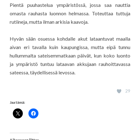
Pientä puuhastelua ympäristössä, jossa saa nauttia
omasta rauhasta luonnon helmassa. Toteuttaa tuttuja
rutiineja, mutta ilman arkisia kaavoja.
Hyvän sään osuessa kohdalle akut lataantuvat maalla
aivan eri tavalla kuin kaupungissa, mutta eipä tunnu
hullummalta sateisemmatkaan päivät, kun koko luonto
ja ympäristö tuntuu lataavan akkujaan rauhoittavassa
sateessa, täydellisessä levossa.
29
Jaa tämä:
Aiheeseen liittyy