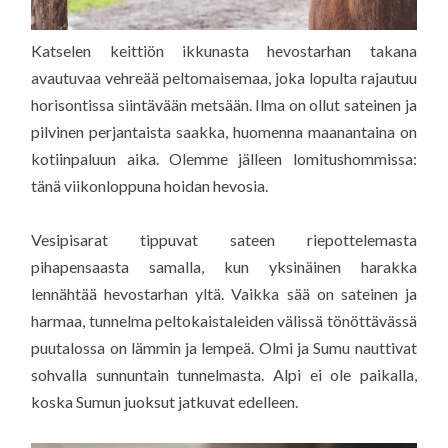
Katselen keittiön ikkunasta hevostarhan takana
avautuvaa vehreää peltomaisemaa, joka lopulta rajautuu
horisontissa siintävään metsään. Ilma on ollut sateinen ja
pilvinen perjantaista saakka, huomenna maanantaina on
kotiinpaluun aika. Olemme jälleen lomitushommissa:
tänä viikonloppuna hoidan hevosia.
Vesipisarat tippuvat sateen riepottelemasta
pihapensaasta samalla, kun yksinäinen harakka
lennähtää hevostarhan yltä. Vaikka sää on sateinen ja
harmaa, tunnelma peltokaistaleiden välissä tönöttävässä
puutalossa on lämmin ja lempeä. Olmi ja Sumu nauttivat
sohvalla sunnuntain tunnelmasta. Alpi ei ole paikalla,
koska Sumun juoksut jatkuvat edelleen.