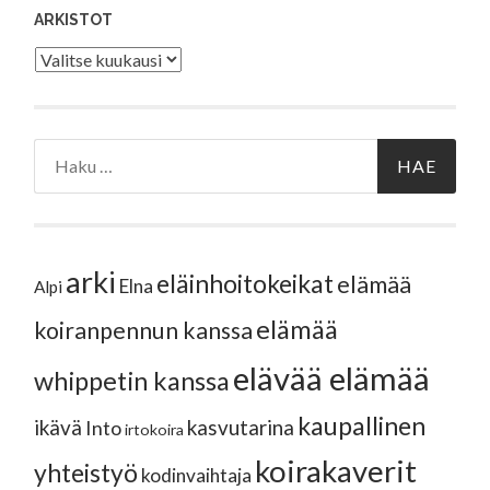
ARKISTOT
Arkistot
Haku:
arki
eläinhoitokeikat
elämää
Elna
Alpi
elämää
koiranpennun kanssa
elävää elämää
whippetin kanssa
kaupallinen
ikävä
kasvutarina
Into
irtokoira
koirakaverit
yhteistyö
kodinvaihtaja