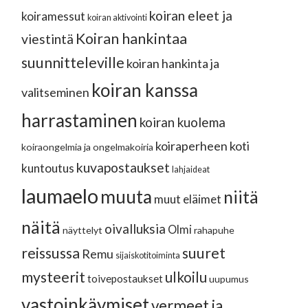
koiran eleet ja
koiramessut
koiran aktivointi
Koiran hankintaa
viestintä
suunnitteleville
koiran hankinta ja
koiran kanssa
valitseminen
harrastaminen
koiran kuolema
koiraperheen koti
koiraongelmia ja ongelmakoiria
kuvapostaukset
kuntoutus
lahjaideat
laumaelo
muuta
niitä
muut eläimet
näitä
oivalluksia
Olmi
näyttelyt
rahapuhe
reissussa
suuret
Remu
sijaiskotitoiminta
mysteerit
ulkoilu
toivepostaukset
uupumus
vastoinkäymiset
vermeet ja