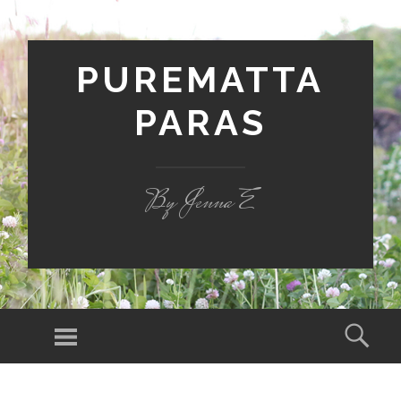
PUREMATTA
PARAS
By Jenna E
Valikko
Hak
SIIRRY