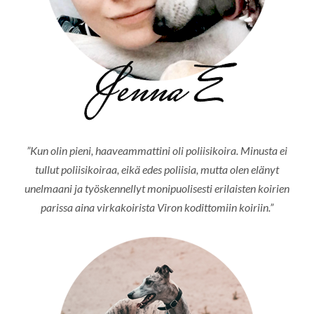
”Kun olin pieni, haaveammattini oli poliisikoira. Minusta ei
tullut poliisikoiraa, eikä edes poliisia, mutta olen elänyt
unelmaani ja työskennellyt monipuolisesti erilaisten koirien
parissa aina virkakoirista Viron kodittomiin koiriin.”