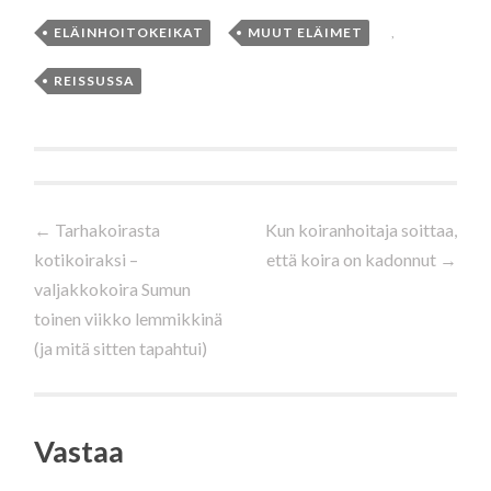
ELÄINHOITOKEIKAT
,
MUUT ELÄIMET
,
REISSUSSA
Artikkelien
←
Tarhakoirasta
Kun koiranhoitaja soittaa,
kotikoiraksi –
että koira on kadonnut
→
selaus
valjakkokoira Sumun
toinen viikko lemmikkinä
(ja mitä sitten tapahtui)
Vastaa