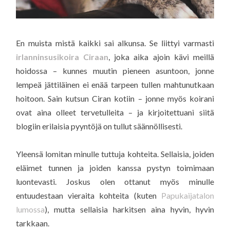
En muista mistä kaikki sai alkunsa. Se liittyi varmasti
irlanninsusikoira Ciraan
, joka aika ajoin kävi meillä
hoidossa – kunnes muutin pieneen asuntoon, jonne
lempeä jättiläinen ei enää tarpeen tullen mahtunutkaan
hoitoon. Sain kutsun Ciran kotiin – jonne myös koirani
ovat aina olleet tervetulleita – ja kirjoitettuani siitä
blogiin erilaisia pyyntöjä on tullut säännöllisesti.
Yleensä lomitan minulle tuttuja kohteita. Sellaisia, joiden
eläimet tunnen ja joiden kanssa pystyn toimimaan
luontevasti. Joskus olen ottanut myös minulle
entuudestaan vieraita kohteita (kuten
Papukaijatalon
lumossa
), mutta sellaisia harkitsen aina hyvin, hyvin
tarkkaan.