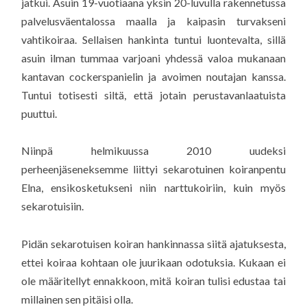
jatkui. Asuin 19-vuotiaana yksin 20-luvulla rakennetussa
palvelusväentalossa maalla ja kaipasin turvakseni
vahtikoiraa. Sellaisen hankinta tuntui luontevalta, sillä
asuin ilman tummaa varjoani yhdessä valoa mukanaan
kantavan cockerspanielin ja avoimen noutajan kanssa.
Tuntui totisesti siltä, että jotain perustavanlaatuista
puuttui.
Niinpä helmikuussa 2010 uudeksi
perheenjäseneksemme liittyi sekarotuinen koiranpentu
Elna, ensikosketukseni niin narttukoiriin, kuin myös
sekarotuisiin.
Pidän sekarotuisen koiran hankinnassa siitä ajatuksesta,
ettei koiraa kohtaan ole juurikaan odotuksia. Kukaan ei
ole määritellyt ennakkoon, mitä koiran tulisi edustaa tai
millainen sen pitäisi olla.