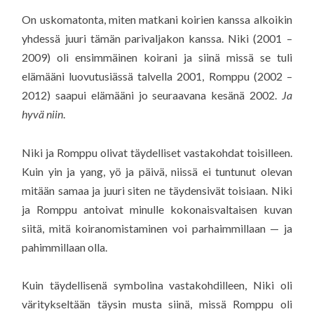
On uskomatonta, miten matkani koirien kanssa alkoikin
yhdessä juuri tämän parivaljakon kanssa. Niki (2001 –
2009) oli ensimmäinen koirani ja siinä missä se tuli
elämääni luovutusiässä talvella 2001, Romppu (2002 –
2012) saapui elämääni jo seuraavana kesänä 2002.
Ja
hyvä niin
.
Niki ja Romppu olivat täydelliset vastakohdat toisilleen.
Kuin yin ja yang, yö ja päivä, niissä ei tuntunut olevan
mitään samaa ja juuri siten ne täydensivät toisiaan. Niki
ja Romppu antoivat minulle kokonaisvaltaisen kuvan
siitä, mitä koiranomistaminen voi parhaimmillaan — ja
pahimmillaan olla.
Kuin täydellisenä symbolina vastakohdilleen, Niki oli
väritykseltään täysin musta siinä, missä Romppu oli