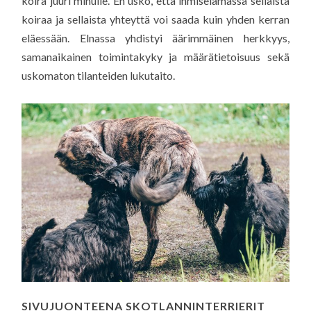
koira juuri minulle. En usko, että ihmiselämässä sellaista
koiraa ja sellaista yhteyttä voi saada kuin yhden kerran
eläessään. Elnassa yhdistyi äärimmäinen herkkyys,
samanaikainen toimintakyky ja määrätietoisuus sekä
uskomaton tilanteiden lukutaito.
SIVUJUONTEENA SKOTLANNINTERRIERIT