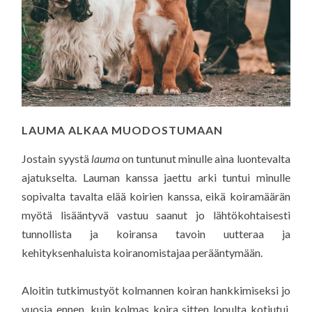
LAUMA ALKAA MUODOSTUMAAN
Jostain syystä
lauma
on tuntunut minulle aina luontevalta
ajatukselta. Lauman kanssa jaettu arki tuntui minulle
sopivalta tavalta elää koirien kanssa, eikä koiramäärän
myötä lisääntyvä vastuu saanut jo lähtökohtaisesti
tunnollista ja koiransa tavoin uutteraa ja
kehityksenhaluista koiranomistajaa perääntymään.
Aloitin tutkimustyöt kolmannen koiran hankkimiseksi jo
vuosia ennen, kuin kolmas koira sitten lopulta kotiutui.