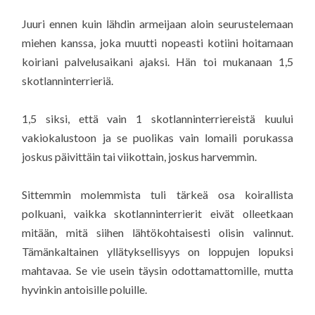
Juuri ennen kuin lähdin armeijaan aloin seurustelemaan
miehen kanssa, joka muutti nopeasti kotiini hoitamaan
koiriani palvelusaikani ajaksi. Hän toi mukanaan 1,5
skotlanninterrieriä.
1,5 siksi, että vain 1 skotlanninterriereistä kuului
vakiokalustoon ja se puolikas vain lomaili porukassa
joskus päivittäin tai viikottain, joskus harvemmin.
Sittemmin molemmista tuli tärkeä osa koirallista
polkuani, vaikka skotlanninterrierit eivät olleetkaan
mitään, mitä siihen lähtökohtaisesti olisin valinnut.
Tämänkaltainen yllätyksellisyys on loppujen lopuksi
mahtavaa. Se vie usein täysin odottamattomille, mutta
hyvinkin antoisille poluille.