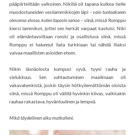
pääpiirteiltään valkoinen. Nikillä oli tapana kulkea tielle
muodostuneiden vesilammikkojen läpi
– vain tunteakseen
olevansa elossa, kuten tapasin sanoa –
siinä, missä Romppu
kiersi lammikot, jottei sen herkät varpaat kastuisi. Niki
oli elämäntavoiltaan ronski ja osallistuva siinä, missä
Romppu ei halunnut liata turkkiaan tai nähdä liiaksi
vaivaa maallisten asioiden eteen.
Nikin läsnäolosta kumpusi syvä, tyyni rauha ja
sielukkuus. Sen suhtautuminen maailmaan oli
vakavahenkistä, joskin täysin hötkyilemättömän oloista
siinä, missä Romppu oli välillä hyvinkin kiivas, vaikkakin
rauhaa rakastava, hyväntuulinen ja lempeä.
Mikä täydellinen alku matkalleni.