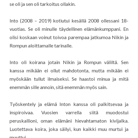
se oli ja sen oli tarkoitus ollakin.
Into (2008 – 2019) kotiutui kesällä 2008 ollessani 18-
vuotias. Se oli minulle täydellinen elämänkumppani. En
olisi koskaan voinut toivoa parempaa jatkumoa Nikin ja
Rompun aloittamalle tarinalle.
Into oli koirana jotain Nikin ja Rompun väliltä. Sen
kanssa mikään ei ollut mahdotonta, mutta mikään ei
myöskään tullut ilmaiseksi. Se haastoi minua ja mitä
enemmän sille annoin, sitä enemmän myös sain.
Työskentely ja elämä Inton kanssa oli palkitsevaa ja
inspiroivaa. Vuosien varrella siitä muodostui
peruskallioni, oman elämäni hievahtamaton kivijalka.
Luotettava koira, joka säilyi, kun kaikki muu murtui ja
muuttui.