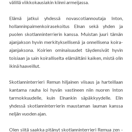
välillä viikkokausiakin kiinni armeijassa.
Elämä jatkui yhdessä novascotiannoutaja Inton,
hollanninpaimenkoirasekoitus Elnan sekä yhden ja
puolen skotlanninterrierin kanssa. Muistan juuri tämän
ajanjakson hyvin merkityksellisenä ja onnellisena koira-
ajanjaksona. Koirien ominaisuudet täydensivät hyvin
toisiaan ja sain koiralliselta elämältäni kaiken, mistä olin
ikinä haaveillut.
Skotlanninterrieri Remun hiljainen viisaus ja harteillaan
kantama rauha loi hyvän vastineen niin nuoren Inton
tarmokkuudelle, kuin Elnankin säpäkkyydelle. Elin
yhdessä skotlanninterrierin maustaman lauman kanssa
neljän vuoden ajan.
Olen siitä saakka pitänyt skotlanninterrieri Remua zen -