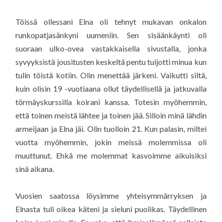
Töissä ollessani Elna oli tehnyt mukavan onkalon
runkopatjasänkyni uumeniin. Sen sisäänkäynti oli
suoraan ulko-ovea vastakkaisella sivustalla, jonka
syvyyksistä jousitusten keskeltä pentu tuijotti minua kun
tulin töistä kotiin. Olin menettää järkeni. Vaikutti siltä,
kuin olisin 19 -vuotiaana ollut täydellisellä ja jatkuvalla
törmäyskurssilla koirani kanssa. Totesin myöhemmin,
että toinen meistä lähtee ja toinen jää. Silloin minä lähdin
armeijaan ja Elna jäi. Olin tuolloin 21. Kun palasin, miltei
vuotta myöhemmin, jokin meissä molemmissa oli
muuttunut. Ehkä me molemmat kasvoimme aikuisiksi
sinä aikana.
Vuosien saatossa löysimme yhteisymmärryksen ja
Elnasta tuli oikea käteni ja sieluni puolikas. Täydellinen