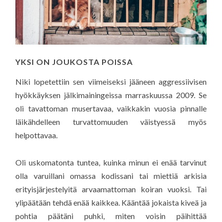
YKSI ON JOUKOSTA POISSA
Niki lopetettiin sen viimeiseksi jääneen aggressiivisen
hyökkäyksen jälkimainingeissa marraskuussa 2009. Se
oli tavattoman musertavaa, vaikkakin vuosia pinnalle
läikähdelleen turvattomuuden väistyessä myös
helpottavaa.
Oli uskomatonta tuntea, kuinka minun ei enää tarvinut
olla varuillani omassa kodissani tai miettiä arkisia
erityisjärjestelyitä arvaamattoman koiran vuoksi. Tai
ylipäätään tehdä enää kaikkea. Kääntää jokaista kiveä ja
pohtia päätäni puhki, miten voisin päihittää