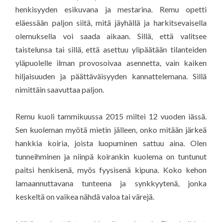
henkisyyden esikuvana ja mestarina. Remu opetti
eläessään paljon siitä, mitä jäyhällä ja harkitsevaisella
olemuksella voi saada aikaan. Sillä, että valitsee
taistelunsa tai sillä, että asettuu ylipäätään tilanteiden
yläpuolelle ilman provosoivaa asennetta, vain kaiken
hiljaisuuden ja päättäväisyyden kannattelemana. Sillä
nimittäin saavuttaa paljon.
Remu kuoli tammikuussa 2015 miltei 12 vuoden iässä.
Sen kuoleman myötä mietin jälleen, onko mitään järkeä
hankkia koiria, joista luopuminen sattuu aina. Olen
tunneihminen ja niinpä koirankin kuolema on tuntunut
paitsi henkisenä, myös fyysisenä kipuna. Koko kehon
lamaannuttavana tunteena ja synkkyytenä, jonka
keskeltä on vaikea nähdä valoa tai värejä.