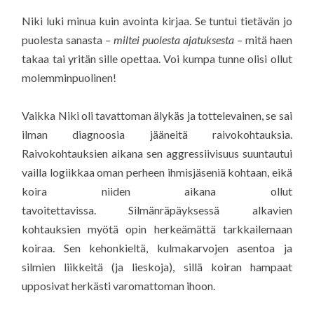
Niki luki minua kuin avointa kirjaa. Se tuntui tietävän jo
puolesta sanasta
– miltei puolesta ajatuksesta –
mitä haen
takaa tai yritän sille opettaa. Voi kumpa tunne olisi ollut
molemminpuolinen!
Vaikka Niki oli tavattoman älykäs ja tottelevainen, se sai
ilman diagnoosia jääneitä raivokohtauksia.
Raivokohtauksien aikana sen aggressiivisuus suuntautui
vailla logiikkaa oman perheen ihmisjäseniä kohtaan, eikä
koira niiden aikana ollut
tavoitettavissa. Silmänräpäyksessä alkavien
kohtauksien myötä opin herkeämättä tarkkailemaan
koiraa. Sen kehonkieltä, kulmakarvojen asentoa ja
silmien liikkeitä (ja lieskoja), sillä koiran hampaat
upposivat herkästi varomattoman ihoon.