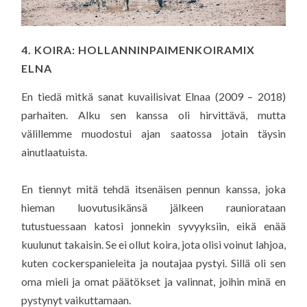
4. KOIRA: HOLLANNINPAIMENKOIRAMIX
ELNA
En tiedä mitkä sanat kuvailisivat Elnaa (2009 – 2018)
parhaiten. Alku sen kanssa oli hirvittävä, mutta
välillemme muodostui ajan saatossa jotain täysin
ainutlaatuista.
En tiennyt mitä tehdä itsenäisen pennun kanssa, joka
hieman luovutusikänsä jälkeen rauniorataan
tutustuessaan katosi jonnekin syvyyksiin, eikä enää
kuulunut takaisin. Se ei ollut koira, jota olisi voinut lahjoa,
kuten cockerspanieleita ja noutajaa pystyi. Sillä oli sen
oma mieli ja omat päätökset ja valinnat, joihin minä en
pystynyt vaikuttamaan.