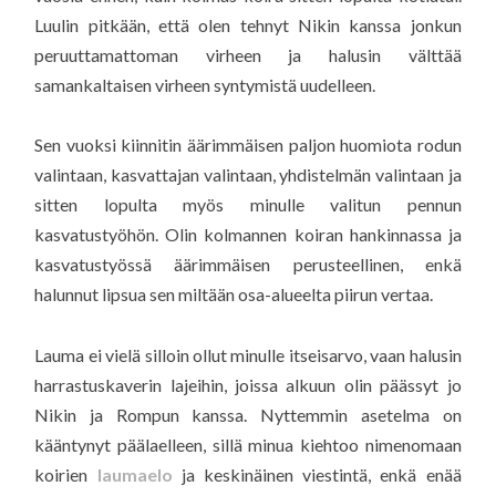
Luulin pitkään, että olen tehnyt Nikin kanssa jonkun
peruuttamattoman virheen ja halusin välttää
samankaltaisen virheen syntymistä uudelleen.
Sen vuoksi kiinnitin äärimmäisen paljon huomiota rodun
valintaan, kasvattajan valintaan, yhdistelmän valintaan ja
sitten lopulta myös minulle valitun pennun
kasvatustyöhön. Olin kolmannen koiran hankinnassa ja
kasvatustyössä äärimmäisen perusteellinen, enkä
halunnut lipsua sen miltään osa-alueelta piirun vertaa.
Lauma ei vielä silloin ollut minulle itseisarvo, vaan halusin
harrastuskaverin lajeihin, joissa alkuun olin päässyt jo
Nikin ja Rompun kanssa. Nyttemmin asetelma on
kääntynyt päälaelleen, sillä minua kiehtoo nimenomaan
koirien
laumaelo
ja keskinäinen viestintä, enkä enää