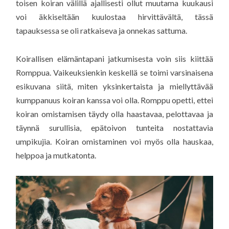
toisen koiran välillä ajallisesti ollut muutama kuukausi
voi äkkiseltään kuulostaa hirvittävältä, tässä
tapauksessa se oli ratkaiseva ja onnekas sattuma.
Koirallisen elämäntapani jatkumisesta voin siis kiittää
Romppua. Vaikeuksienkin keskellä se toimi varsinaisena
esikuvana siitä, miten yksinkertaista ja miellyttävää
kumppanuus koiran kanssa voi olla. Romppu opetti, ettei
koiran omistamisen täydy olla haastavaa, pelottavaa ja
täynnä surullisia, epätoivon tunteita nostattavia
umpikujia. Koiran omistaminen voi myös olla hauskaa,
helppoa ja mutkatonta.