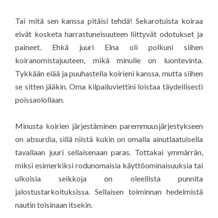
Tai mitä sen kanssa pitäisi tehdä! Sekarotuista koiraa
eivät kosketa harrastuneisuuteen liittyvät odotukset ja
paineet. Ehkä juuri Elna oli polkuni siihen
koiranomistajuuteen, mikä minulle on luontevinta.
Tykkään elää ja puuhastella koirieni kanssa, mutta siihen
se sitten jääkin. Oma kilpailuviettini loistaa täydellisesti
poissaolollaan.
Minusta koirien järjestäminen paremmuusjärjestykseen
on absurdia, sillä niistä kukin on omalla ainutlaatuisella
tavallaan juuri sellaisenaan paras. Tottakai ymmärrän,
miksi esimerkiksi rodunomaisia käyttöominaisuuksia tai
ulkoisia seikkoja on oleellista punnita
jalostustarkoituksissa. Sellaisen toiminnan hedelmistä
nautin toisinaan itsekin.