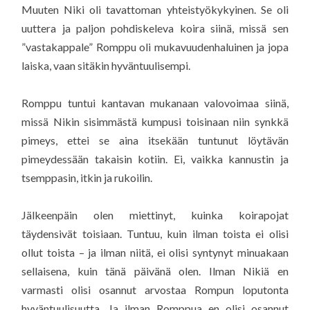
Muuten Niki oli tavattoman yhteistyökykyinen. Se oli
uuttera ja paljon pohdiskeleva koira siinä, missä sen
”vastakappale” Romppu oli mukavuudenhaluinen ja jopa
laiska, vaan sitäkin hyväntuulisempi.
Romppu tuntui kantavan mukanaan valovoimaa siinä,
missä Nikin sisimmästä kumpusi toisinaan niin synkkä
pimeys, ettei se aina itsekään tuntunut löytävän
pimeydessään takaisin kotiin. Ei, vaikka kannustin ja
tsemppasin, itkin ja rukoilin.
Jälkeenpäin olen miettinyt, kuinka koirapojat
täydensivät toisiaan. Tuntuu, kuin ilman toista ei olisi
ollut toista – ja ilman niitä, ei olisi syntynyt minuakaan
sellaisena, kuin tänä päivänä olen. Ilman Nikiä en
varmasti olisi osannut arvostaa Rompun loputonta
hyväntuulisuutta. Ja ilman Romppua en olisi osannut