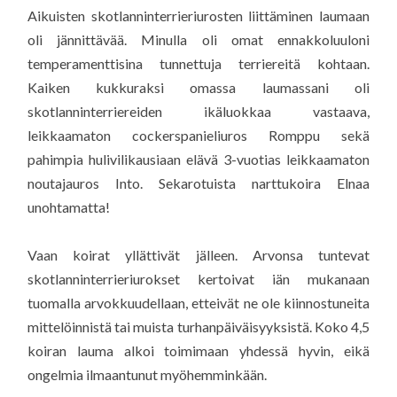
Aikuisten skotlanninterrieriurosten liittäminen laumaan
oli jännittävää. Minulla oli omat ennakkoluuloni
temperamenttisina tunnettuja terriereitä kohtaan.
Kaiken kukkuraksi omassa laumassani oli
skotlanninterriereiden ikäluokkaa vastaava,
leikkaamaton cockerspanieliuros Romppu sekä
pahimpia hulivilikausiaan elävä 3-vuotias leikkaamaton
noutajauros Into. Sekarotuista narttukoira Elnaa
unohtamatta!
Vaan koirat yllättivät jälleen. Arvonsa tuntevat
skotlanninterrieriurokset kertoivat iän mukanaan
tuomalla arvokkuudellaan, etteivät ne ole kiinnostuneita
mittelöinnistä tai muista turhanpäiväisyyksistä. Koko 4,5
koiran lauma alkoi toimimaan yhdessä hyvin, eikä
ongelmia ilmaantunut myöhemminkään.