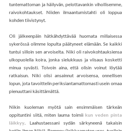
tuntemattoman ja häilyvän, pelottavankin vihollisemme,
raivokohtaukset. Niiden ilmaantumistahti oli loppua
kohden tiivistynyt.
Oli jälkeenpäin hätkähdyttävää huomata millaisessa
sykerössä olimme lopulta päätyneet elämään. Se kaikki
tuntui silloin sen arvoiselta. Niki oli raivokohtauksiensa
ulkopuolella koira, jonka sielukkuus ja viisaus kosketti
minua syvästi. Toivoin aina, että olisin voinut löytää
ratkaisun. Niki olisi ansainnut arvoisensa, onnellisen
lopun, jota tavoittelin periksiantamattomasti usein omaa
pienuuttani käsittämättä.
Nikin kuoleman myötä sain ensimmäisen tärkeän
oppituntini siitä, miten lauma toimii
kun veden pinta
läikkyy
. Laahustaessani sydän särkyneenä takaisin
kotiin ilman Nikiä, Romppu (leikkaamaton uros, tuolloin