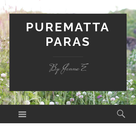
PUREMATTA
PARAS
By Jenna E
Valikko
Hak
SIIRRY