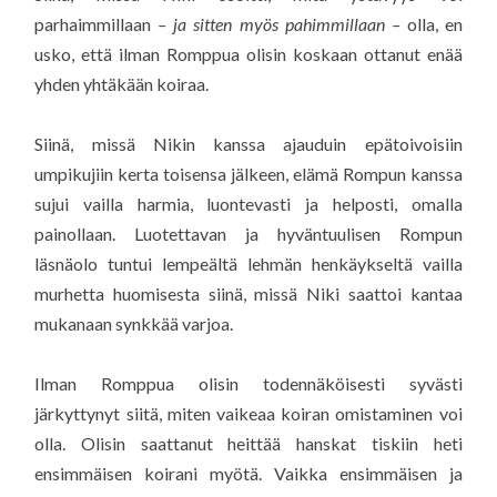
parhaimmillaan
– ja sitten myös pahimmillaan –
olla, en
usko, että ilman Romppua olisin koskaan ottanut enää
yhden yhtäkään koiraa.
Siinä, missä Nikin kanssa ajauduin epätoivoisiin
umpikujiin kerta toisensa jälkeen, elämä Rompun kanssa
sujui vailla harmia, luontevasti ja helposti, omalla
painollaan. Luotettavan ja hyväntuulisen Rompun
läsnäolo tuntui lempeältä lehmän henkäykseltä vailla
murhetta huomisesta siinä, missä Niki saattoi kantaa
mukanaan synkkää varjoa.
Ilman Romppua olisin todennäköisesti syvästi
järkyttynyt siitä, miten vaikeaa koiran omistaminen voi
olla. Olisin saattanut heittää hanskat tiskiin heti
ensimmäisen koirani myötä. Vaikka ensimmäisen ja