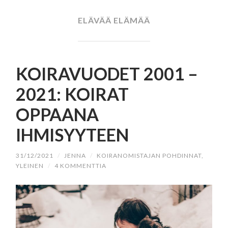
SISÄLTÖÖN
ELÄVÄÄ ELÄMÄÄ
KOIRAVUODET 2001 –
2021: KOIRAT
OPPAANA
IHMISYYTEEN
31/12/2021
/
JENNA
/
KOIRANOMISTAJAN POHDINNAT
,
YLEINEN
/
4 KOMMENTTIA