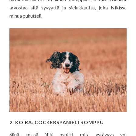
arvostaa sitä syvyyttä ja sielukkuutta, joka Nikissä
minua puhutteli.
2. KOIRA: COCKERSPANIELI ROMPPU
Siinä, missä Niki osoitti, mitä ystävyys voi