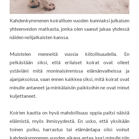
Kahdenkymmenen koirallisen vuoden kunniaksi julkaisen
yhteenvedon matkasta, jonka olen saanut jakaa yhdessä
näiden nelijalkaisten kanssa.
Muistelen menneitä vuosia kiitollisuudella. En
pelkästään siksi, että erilaiset koirat ovat olleet
ystäviäni mitä moninaisimmissa elämänvaiheissa ja
ajanjaksoissa, vaan ennen kaikkea siksi, mitä koirat ovat
minulle antaneet ja minkälaisiin paikkoihin ne ovat minut
kuljettaneet.
Koirien kautta on hyvä mahdollisuus oppia paitsi näistä
eläimistä, myös ihmisyydestä. En usko, että yksikään
toinen polku, harrastus tai elämäntapa olisi voinut
kahdenkymmenen vuoden aikana antaa juuri minulle niin