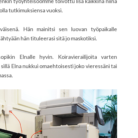
enkin työyhteisöömme toivottu lisä kaikkina niinä
tolla tutkimuksiensa vuoksi.
ytyväisenä. Hän mainitsi sen luovan työpaikalle
htyään hän tituleerasi sitä jo maskotiksi.
pikin Elnalle hyvin. Koiravierailijoita varten
 sillä Elna nukkui omaehtoisesti joko vieressäni tai
massa.