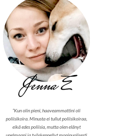
”Kun olin pieni, haaveammattini oli
poliisikoira. Minusta ei tullut poliisikoiraa,
eikä edes poliisia, mutta olen elänyt
unelmaani ja työskennellyt monipuolisesti