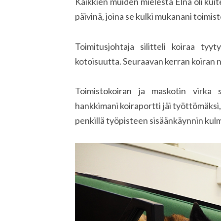
Kaikkien muiden mielestä Elna oli kuit
päivinä, joina se kulki mukanani toimis
Toimitusjohtaja silitteli koiraa ty
kotoisuutta. Seuraavan kerran koiran nä
Toimistokoiran ja maskotin virka so
hankkimani koiraportti jäi työttömäksi,
penkillä työpisteen sisäänkäynnin kul