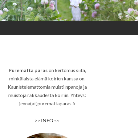
Purematta paras
on kertomus siitä,
minkälaista elämä koirien kanssa on.
Kaunistelemattomia muistiinpanoja ja
muistoja rakkaudesta koiriin. Yhteys:
jenna(at)puremattaparas.fi
>>
INFO
<<