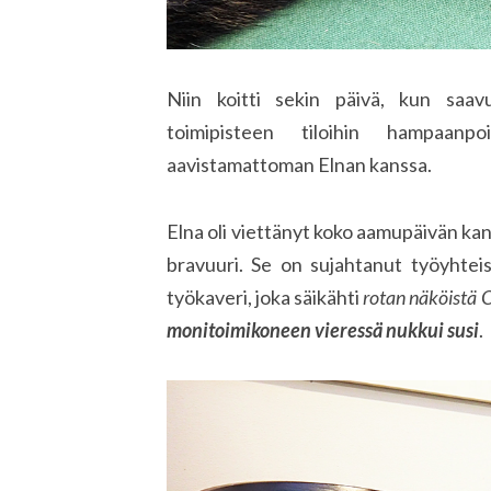
Niin koitti sekin päivä, kun sa
toimipisteen tiloihin hampaanp
aavistamattoman Elnan kanssa.
Elna oli viettänyt koko aamupäivän kan
bravuuri. Se on sujahtanut työyhtei
työkaveri, joka säikähti
rotan näköistä 
monitoimikoneen vieressä nukkui susi
.