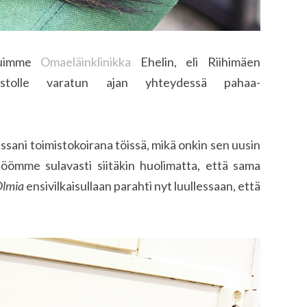
avuimme
Omaeläinklinikka
Ehelin, eli Riihimäen
oistolle varatun ajan yhteydessä pahaa-
ssani toimistokoirana töissä, mikä onkin sen uusin
söömme sulavasti siitäkin huolimatta, että sama
Olmia
ensivilkaisullaan parahti nyt luullessaan, että