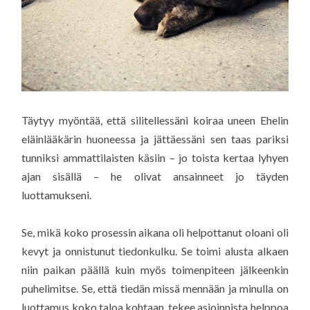
Täytyy myöntää, että silitellessäni koiraa uneen Ehelin
eläinlääkärin huoneessa ja jättäessäni sen taas pariksi
tunniksi ammattilaisten käsiin – jo toista kertaa lyhyen
ajan sisällä – he olivat ansainneet jo täyden
luottamukseni.
Se, mikä koko prosessin aikana oli helpottanut oloani oli
kevyt ja onnistunut tiedonkulku. Se toimi alusta alkaen
niin paikan päällä kuin myös toimenpiteen jälkeenkin
puhelimitse. Se, että tiedän missä mennään ja minulla on
luottamus koko taloa kohtaan, tekee asioinnista helppoa