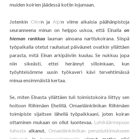
muiden koirien jäädessä kotiin lojumaan.
Jotenkin
Olmi
n ja
Alpi
n viime aikaisia päähänpistoja
seuranneena minun on helppo uskoa, että Elnalla
on
hieman rankkaa
lauman ainoana narttukoirana. Siispä
työpaikalla otetut rauhaisat päiväunet ovatkin yllättäen
parasta, mitä Elnan arkipäiviin kuuluu. Se nukkuu jopa
niin sikeästi, ettei herännyt silloinkaan, kun
työyhteisömme uusin työkaveri kävi tervehtimässä
minua ensimmäistä kertaa.
Se, miten Elnasta yllättäen tuli toimistokoira liittyy sen
hoitoon Riihimäen Ehelillä. Omaeläinklinikan Riihimäen
toimipiste sijaitsee lähellä työpaikkaani, joten koiran
ottaminen mukaan on ollut luontevaa.
Lohikäärmepuun
tuhosta
alkanut,
Omaeläinklinikan perustutkimukseen
jatkunut
ja
hammasröntgeniin
vienyt matka olisi