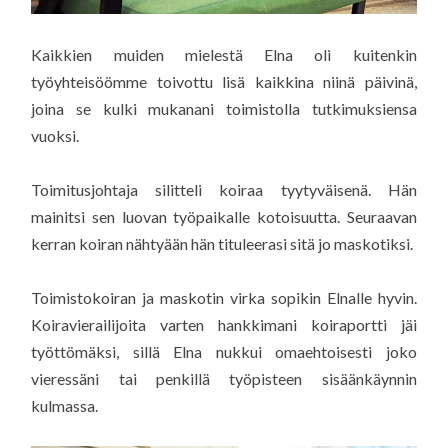
Kaikkien muiden mielestä Elna oli kuitenkin
työyhteisöömme toivottu lisä kaikkina niinä päivinä,
joina se kulki mukanani toimistolla tutkimuksiensa
vuoksi.
Toimitusjohtaja silitteli koiraa tyytyväisenä. Hän
mainitsi sen luovan työpaikalle kotoisuutta. Seuraavan
kerran koiran nähtyään hän tituleerasi sitä jo maskotiksi.
Toimistokoiran ja maskotin virka sopikin Elnalle hyvin.
Koiravierailijoita varten hankkimani koiraportti jäi
työttömäksi, sillä Elna nukkui omaehtoisesti joko
vieressäni tai penkillä työpisteen sisäänkäynnin
kulmassa.