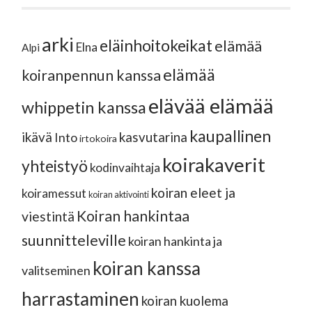
arki
eläinhoitokeikat
elämää
Elna
Alpi
elämää
koiranpennun kanssa
elävää elämää
whippetin kanssa
kaupallinen
ikävä
kasvutarina
Into
irtokoira
koirakaverit
yhteistyö
kodinvaihtaja
koiran eleet ja
koiramessut
koiran aktivointi
Koiran hankintaa
viestintä
suunnitteleville
koiran hankinta ja
koiran kanssa
valitseminen
harrastaminen
koiran kuolema