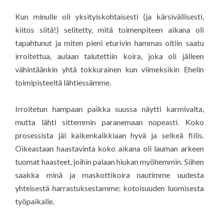
Kun minulle oli yksityiskohtaisesti (ja kärsivällisesti,
kiitos siitä!) selitetty, mitä toimenpiteen aikana oli
tapahtunut ja miten pieni eturivin hammas oltiin saatu
irroitettua, aulaan talutettiin koira, joka oli jälleen
vähintäänkin yhtä tokkurainen kun viimeksikin Ehelin
toimipisteeltä lähtiessämme.
Irroitetun hampaan paikka suussa näytti karmivalta,
mutta lähti sittemmin paranemaan nopeasti. Koko
prosessista jäi kaikenkaikkiaan hyvä ja selkeä fiilis.
Oikeastaan haastavinta koko aikana oli lauman arkeen
tuomat haasteet, joihin palaan hiukan myöhemmin. Siihen
saakka minä ja maskottikoira nautimme uudesta
yhteisestä harrastuksestamme: kotoisuuden luomisesta
työpaikalle.