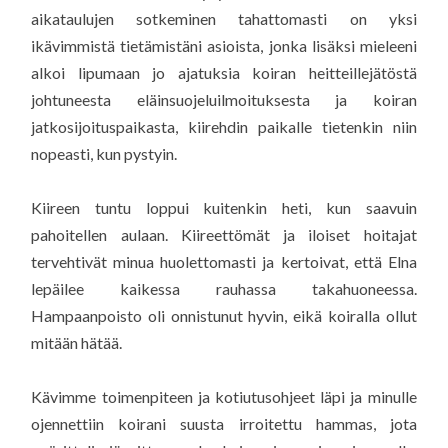
aikataulujen sotkeminen tahattomasti on yksi
ikävimmistä tietämistäni asioista, jonka lisäksi mieleeni
alkoi lipumaan jo ajatuksia koiran heitteillejätöstä
johtuneesta eläinsuojeluilmoituksesta ja koiran
jatkosijoituspaikasta, kiirehdin paikalle tietenkin niin
nopeasti, kun pystyin.
Kiireen tuntu loppui kuitenkin heti, kun saavuin
pahoitellen aulaan. Kiireettömät ja iloiset hoitajat
tervehtivät minua huolettomasti ja kertoivat, että Elna
lepäilee kaikessa rauhassa takahuoneessa.
Hampaanpoisto oli onnistunut hyvin, eikä koiralla ollut
mitään hätää.
Kävimme toimenpiteen ja kotiutusohjeet läpi ja minulle
ojennettiin koirani suusta irroitettu hammas, jota