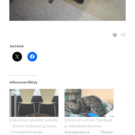
42
Jaa tämä:
Aiheeseen liittyy
Erikoisten oireiden äärellä
Erikoisen väriset hampaat
– koiran tutkimus ja hoito
ja eläinlääkärikammo
Omaeläinklinikalla
Kategoriassa "Koiran