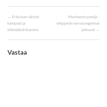
Artikkelien
←
Erikoisen väriset
Murheenkryynejä –
hampaat ja
whippetin varvasongelmat
selaus
eläinlääkärikammo
jatkuvat
→
Vastaa