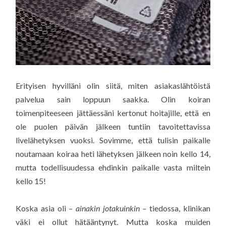
Erityisen hyvilläni olin siitä, miten asiakaslähtöistä
palvelua sain loppuun saakka. Olin koiran
toimenpiteeseen jättäessäni kertonut hoitajille, että en
ole puolen päivän jälkeen tuntiin tavoitettavissa
livelähetyksen vuoksi. Sovimme, että tulisin paikalle
noutamaan koiraa heti lähetyksen jälkeen noin kello 14,
mutta todellisuudessa ehdinkin paikalle vasta miltein
kello 15!
Koska asia oli
– ainakin jotakuinkin –
tiedossa, klinikan
väki ei ollut hätääntynyt. Mutta koska muiden