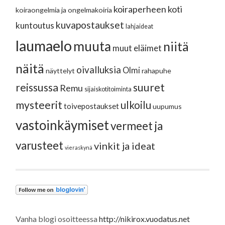
koiraperheen koti
koiraongelmia ja ongelmakoiria
kuvapostaukset
kuntoutus
lahjaideat
laumaelo
muuta
niitä
muut eläimet
näitä
oivalluksia
Olmi
näyttelyt
rahapuhe
reissussa
suuret
Remu
sijaiskotitoiminta
mysteerit
ulkoilu
toivepostaukset
uupumus
vastoinkäymiset
vermeet ja
varusteet
vinkit ja ideat
vieraskynä
Vanha blogi osoitteessa
http://nikirox.vuodatus.net