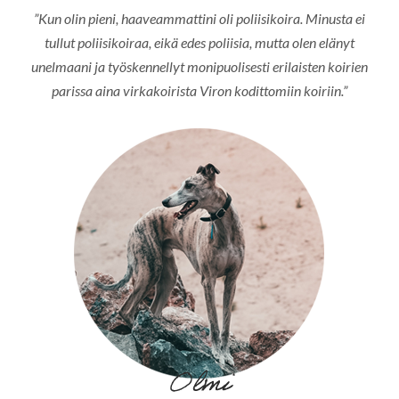
”Kun olin pieni, haaveammattini oli poliisikoira. Minusta ei
tullut poliisikoiraa, eikä edes poliisia, mutta olen elänyt
unelmaani ja työskennellyt monipuolisesti erilaisten koirien
parissa aina virkakoirista Viron kodittomiin koiriin.”