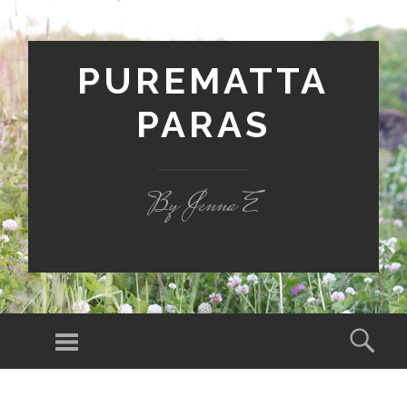
PUREMATTA
PARAS
By Jenna E
Valikko
Hak
SIIRRY