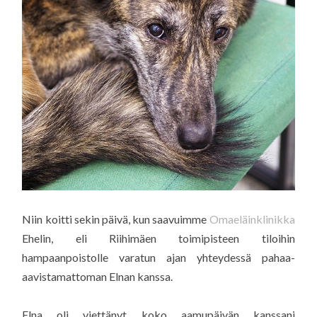
Niin koitti sekin päivä, kun saavuimme
Omaeläinklinikka
Ehelin, eli Riihimäen toimipisteen tiloihin
hampaanpoistolle varatun ajan yhteydessä pahaa-
aavistamattoman Elnan kanssa.
Elna oli viettänyt koko aamupäivän kanssani