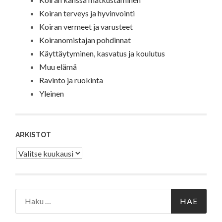
Koiran terveys ja hyvinvointi
Koiran vermeet ja varusteet
Koiranomistajan pohdinnat
Käyttäytyminen, kasvatus ja koulutus
Muu elämä
Ravinto ja ruokinta
Yleinen
ARKISTOT
Arkistot
Haku: