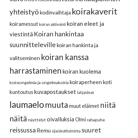
koirakaverit
yhteistyö
kodinvaihtaja
koiran eleet ja
koiramessut
koiran aktivointi
Koiran hankintaa
viestintä
suunnitteleville
koiran hankinta ja
koiran kanssa
valitseminen
harrastaminen
koiran kuolema
koiraperheen koti
koiraongelmia ja ongelmakoiria
kuvapostaukset
kuntoutus
lahjaideat
laumaelo
muuta
niitä
muut eläimet
näitä
oivalluksia
Olmi
näyttelyt
rahapuhe
reissussa
suuret
Remu
sijaiskotitoiminta