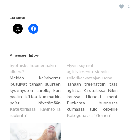
0
Jaa tämä:
Aiheeseen liittyy
Syötäiskö huomennakin
Hyvin sujunut
ulkona?
agilitytreeni + vierailu
Meidän koiraherrat
tollerikasvattajan luona
joutuivat tänään suurten
Tänään treenattiin taas
kysymysten äärelle, kun
agilityä Kirstulassa Nikin
päätin laittaa kummatkin
kanssa. Hienosti meni.
pojat käyttämään
Putkesta huonossa
nenäänsä ruuan
Kategoriassa "Ravinto ja
kulmassa tulo kepeille
hankkimisen eteen. Tähän
ruokinta"
tuotti hiukan vaikeuksia,
Kategoriassa "Yleinen"
tarvitaan vain
mutta lopulta sekin
omakotitalon piha
saatiin sujumaan ja illan
(muukin suurehko ja
treenejä voi sanoa jopa