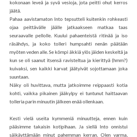
kokonaan leveä ja syvä vesioja, jota peitti ohut kerros
jäätä.
Pahaa aavistamaton Into tepsutteli kuitenkin rohkeasti
ojaa peittävälle jäälle jatkaakseen matkaa taas
seuraavalle pellolle. Kuului pahaenteistä ritinää ja iso
räsähdys, ja koko tolleri humpsahti nenän päätään
myöten veden alle. Se kömpi äkkiä ylös jäiden keskeltä ja
kun se oli saanut itsensä ravisteltua ja kierittyä (hmm?)
kuivaksi, sen kaikki karvat jäätyivät sojottamaan joka
suuntaan.
Näky oli huvittava, mutta jatkoimme reippaasti kotia
kohti, vaikka pikainen jääkylpy ei tuntunut haittaavan
tolleria parin minuutin jälkeen enää ollenkaan.
Kesti vielä useita kymmeniä minuutteja, ennen kuin
pääsimme takaisin kotipihaan. Ja siellä Into onnistui
säikäyttämään minut pahemman kerran. Olen varma,