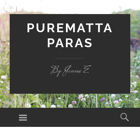
PUREMATTA
PARAS
By Jenna E
Valikko
Hak
SIIRRY