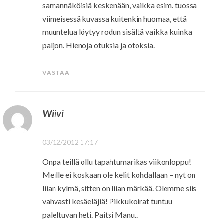
samannäköisiä keskenään, vaikka esim. tuossa
viimeisessä kuvassa kuitenkin huomaa, että
muuntelua löytyy rodun sisältä vaikka kuinka
paljon. Hienoja otuksia ja otoksia.
VASTAA
Wiivi
03/12/2012 17:17
Onpa teillä ollu tapahtumarikas viikonloppu!
Meille ei koskaan ole kelit kohdallaan – nyt on
liian kylmä, sitten on liian märkää. Olemme siis
vahvasti kesäeläjiä! Pikkukoirat tuntuu
paleltuvan heti. Paitsi Manu..