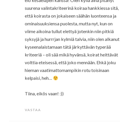
elo kesäeläjien kanssa! Olen kyllä aina pitänyt
suurena valintakriteerinä koiraa hankkiessa sitä,
että koirasta on jokaiseen säähän luonteensa ja
ominaisuuksiensa puolesta, mutta nyt, kun on
viime aikoina tullut elettyä jotenkin niin pitkiä
syksyjä ja hurrrjan kylmiä talvia, niin olen alkanut
kyseenalaistamaan tätä järkyttävän typerää
kriteeriä – oli sää mikä hyvänsä, koirat heittävät
volttia eteisessä, että joko mennään. Ehkä joku
hieman vaatimattomampikin rotu toisinaan
kelpaisi, heh…
Tiina, eikös vaan! :))
VASTAA