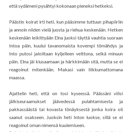
että sydämeni pysähtyi kokonaan pieneksi hetkeksi.
Päästin koirat irti heti, kun pääsimme tuttuun pihapiiriin
ja annoin niiden vielä juosta ja riehua keskenään. Hetken
keskenään leikittyään Elna juoksi täyttä vauhtia suoraan
Intoa päin, kuului tavanomaista kovempi tömähdys ja
Into putosi jaloiltaan kyljelleen velttona, selkä minuun
päin. Elna jäi kiusaamaan ja härkkimään sitä, mutta se ei
reagoinut mitenkään. Makasi vain liikkumattomana
maassa.
Ajattelin heti, että on tosi kyseessä. Päässäni vilisi
jälkiseuraamukset jäävedessä pulahtamisesta ja
pakkassäästä tai kovasta tönäyksestä jonka koira oli
saanut osakseen. Juoksin heti Inton luokse, sillä se ei
reagoinut oman nimensä kuulemiseen.