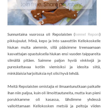
Sunnuntaina vuorossa oli Repolaisten (
kennel Reponi
)
pikkujoulut. Minä, kepo ja Into saavuttiin Kellokoskelle
hiukan muita aiemmin, sillä pääsimme treenaamaan
kasvattajan opastuksella hiukan ensi vuoden taippareita
silmällä pitäen. Saimme paljon hyviä vinkkejä ja
pureskeltavaa kotiin viemisiksi ja ideoita siitä,
minkälaisia harjoituksia nyt olisi hyvä tehdä.
Meitä Repolaisten omistajia ei ilmaantunutkaan paikalle
ihan niin paljoa, kuin oli ilmoittautuneita, mutta kun pieni
porukkamme oli kasassa, lähdimme yhdessä
valloittamaan Kellokosken metsiä ja peltoja viiden