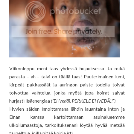
Viikonloppu meni taas yhdessä hujauksessa. Ja mikä
parasta – ah – talvi on täällä taas! Puuterimainen lumi,
kirpeät pakkassäät ja auringon paiste todella toivat
toivottua vaihtelua, jonka myötä jopa koirat saivat
hurjasti lisäenergiaa
(”Ei (vedä). PERKELE EI (VEDÄ)!”)
.
Hyvien säiden innoittamana lähdin lauantaina Inton ja
Elnan kanssa kartoittamaan asuinalueemme
ulkoilumaastoja, tarkoituksenani löytää hyvää metsää
tai peltoja, joilla pitää koiria irti.