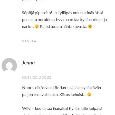
Söpöjä pipareita! Ja kylläpäs onkin erinäköistä
punaista porukkaa, hyvin erottaa kyllä urokset ja
nartut.
Paitsi tuosta häntäkuvasta.
VASTAA
Jenna
06/12/2012 20:33
Noora, eikös vain! Rodun sisällä on yllättävän
paljon eroavaisuutta. Kiitos kehuista.
Wiivi – kuulostaa ihanalta! Kyllä mulle kelpaisi