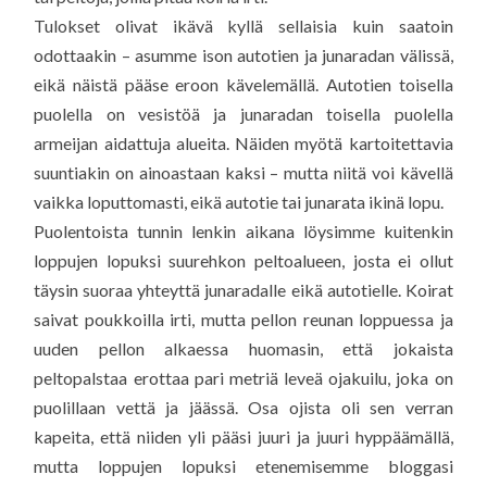
Tulokset olivat ikävä kyllä sellaisia kuin saatoin
odottaakin – asumme ison autotien ja junaradan välissä,
eikä näistä pääse eroon kävelemällä. Autotien toisella
puolella on vesistöä ja junaradan toisella puolella
armeijan aidattuja alueita. Näiden myötä kartoitettavia
suuntiakin on ainoastaan kaksi – mutta niitä voi kävellä
vaikka loputtomasti, eikä autotie tai junarata ikinä lopu.
Puolentoista tunnin lenkin aikana löysimme kuitenkin
loppujen lopuksi suurehkon peltoalueen, josta ei ollut
täysin suoraa yhteyttä junaradalle eikä autotielle. Koirat
saivat poukkoilla irti, mutta pellon reunan loppuessa ja
uuden pellon alkaessa huomasin, että jokaista
peltopalstaa erottaa pari metriä leveä ojakuilu, joka on
puolillaan vettä ja jäässä. Osa ojista oli sen verran
kapeita, että niiden yli pääsi juuri ja juuri hyppäämällä,
mutta loppujen lopuksi etenemisemme bloggasi