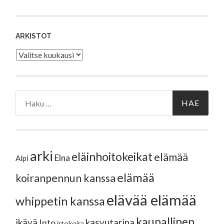
ARKISTOT
Arkistot
Haku:
arki
eläinhoitokeikat
elämää
Elna
Alpi
elämää
koiranpennun kanssa
elävää elämää
whippetin kanssa
kaupallinen
ikävä
kasvutarina
Into
irtokoira