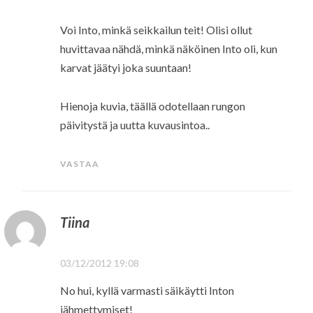
Voi Into, minkä seikkailun teit! Olisi ollut
huvittavaa nähdä, minkä näköinen Into oli, kun
karvat jäätyi joka suuntaan!
Hienoja kuvia, täällä odotellaan rungon
päivitystä ja uutta kuvausintoa..
VASTAA
Tiina
03/12/2012 19:08
No hui, kyllä varmasti säikäytti Inton
jähmettymiset!