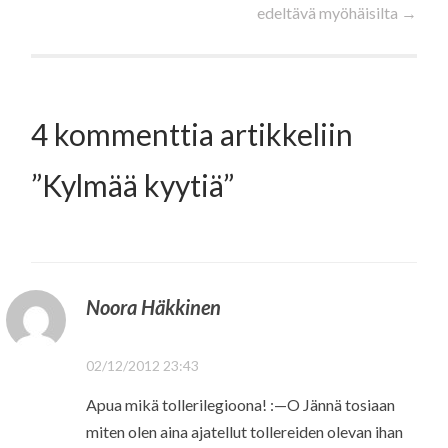
edeltävä myöhäisilta
→
selaus
4 kommenttia artikkeliin
”
Kylmää kyytiä
”
Noora Häkkinen
02/12/2012 23:43
Apua mikä tollerilegioona! :—O Jännä tosiaan
miten olen aina ajatellut tollereiden olevan ihan