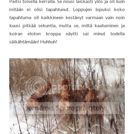
Paitsi toisella kerralla. Se nousi laiskasti ylös ja oli kuin
mitään ei olisi tapahtunut. Loppujen lopuksi koko
tapahtuma oli kaikkineen kestänyt varmaan vain noin
kuusi pitkää sekuntia, mutta se, miltä kaatuminen ja
koiran eloton kroppa näytti sai minut todella
säikähtämään! Huhhuh!