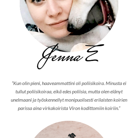
”Kun olin pieni, haaveammattini oli poliisikoira. Minusta ei
tullut poliisikoiraa, eikä edes poliisia, mutta olen elänyt
unelmaani ja työskennellyt monipuolisesti erilaisten koirien
parissa aina virkakoirista Viron kodittomiin koiriin.”