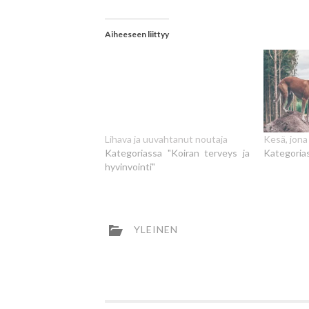
Aiheeseen liittyy
Lihava ja uuvahtanut noutaja
Kesä, jona
Kategoriassa "Koiran terveys ja
Kategoria
hyvinvointi"
YLEINEN