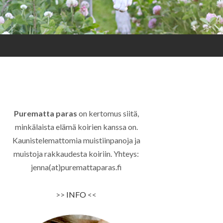
Purematta paras
on kertomus siitä,
minkälaista elämä koirien kanssa on.
Kaunistelemattomia muistiinpanoja ja
muistoja rakkaudesta koiriin. Yhteys:
jenna(at)puremattaparas.fi
>>
INFO
<<