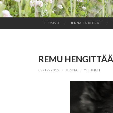
ETUSIVU
JENNA JA KOIRAT
SIIRRY
SISÄLTÖÖN
REMU HENGITTÄ
07/12/2012
/
JENNA
/
YLEINEN