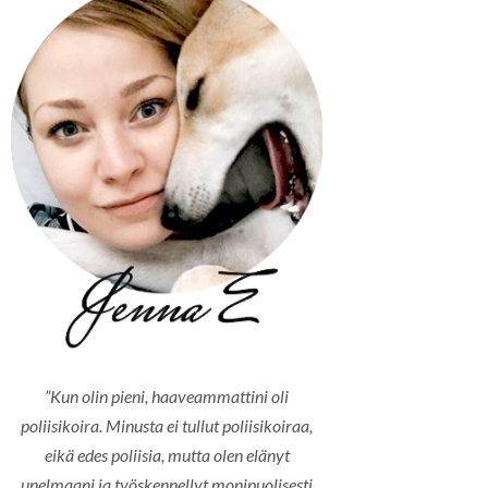
”Kun olin pieni, haaveammattini oli
poliisikoira. Minusta ei tullut poliisikoiraa,
eikä edes poliisia, mutta olen elänyt
unelmaani ja työskennellyt monipuolisesti