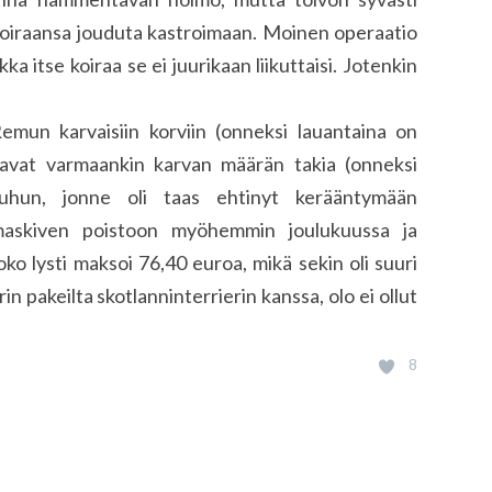
koiraansa jouduta kastroimaan. Moinen operaatio
kka itse koiraa se ei juurikaan liikuttaisi. Jotenkin
 Remun karvaisiin korviin (onneksi lauantaina on
otavat varmaankin karvan määrän takia (onneksi
uhun, jonne oli taas ehtinyt kerääntymään
askiven poistoon myöhemmin joulukuussa ja
oko lysti maksoi 76,40 euroa, mikä sekin oli suuri
in pakeilta skotlanninterrierin kanssa, olo ei ollut
8