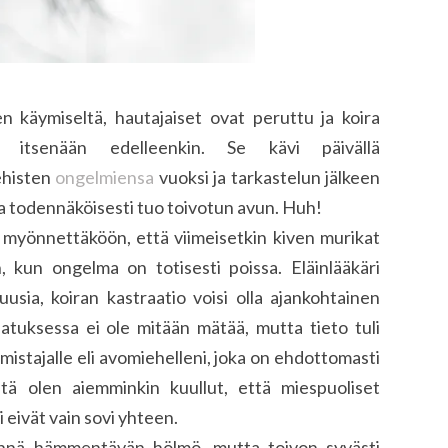
 käymiseltä, hautajaiset ovat peruttu ja koira
 itsenään edelleenkin. Se kävi päivällä
ehisten
ongelmiensa
vuoksi ja tarkastelun jälkeen
oka todennäköisesti tuo toivotun avun. Huh!
a myönnettäköön, että viimeisetkin kiven murikat
, kun ongelma on totisesti poissa. Eläinlääkäri
usia, koiran kastraatio voisi olla ajankohtainen
atuksessa ei ole mitään mätää, mutta tieto tuli
mistajalle eli avomiehelleni, joka on ehdottomasti
tä olen aiemminkin kuullut, että miespuoliset
i eivät vain sovi yhteen.
hinnä hämmentävän hölmö, mutta toivon syvästi