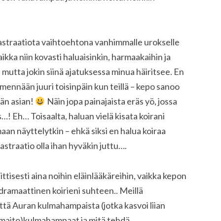
kastraatiota vaihtoehtona vanhimmalle urokselle
aikka niin kovasti haluaisinkin, harmaakaihin ja
, mutta jokin siinä ajatuksessa minua häiritsee. En
 mennään juuri toisinpäin kun teillä – kepo sanoo
llän asian!
Näin jopa painajaista eräs yö, jossa
ois…! Eh… Toisaalta, haluan vielä kisata koirani
n näyttelytkin – ehkä siksi en halua koiraa
astraatio olla ihan hyväkin juttu….
ittisesti aina noihin eläinlääkäreihin, vaikka kepon
i dramaattinen koirieni suhteen.. Meillä
että Auran kulmahampaista (jotka kasvoi liian
ä(maito)kulmahampaat ja mitä tehdä