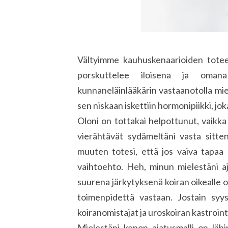
Vältyimme kauhuskenaarioiden toteen
porskuttelee iloisena ja omana
kunnaneläinlääkärin vastaanotolla mi
sen niskaan iskettiin hormonipiikki, j
Oloni on tottakai helpottunut, vaikk
vierähtävät sydämeltäni vasta sitten
muuten totesi, että jos vaiva tapaa u
vaihtoehto. Heh, minun mielestäni aj
suurena järkytyksenä koiran oikealle o
toimenpidettä vastaan. Jostain syys
koiranomistajat ja uroskoiran kastroint
Mielestäni kepon ajatusmalli on lä