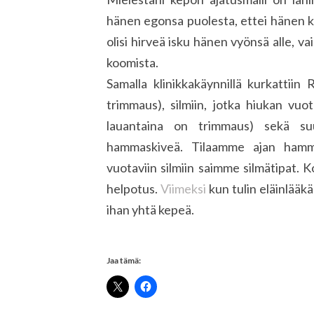
hänen egonsa puolesta, ettei hänen 
olisi hirveä isku hänen vyönsä alle, vai
koomista.
Samalla klinikkakäynnillä kurkattiin
trimmaus), silmiin, jotka hiukan vu
lauantaina on trimmaus) sekä su
hammaskiveä. Tilaamme ajan hamm
vuotaviin silmiin saimme silmätipat. K
helpotus.
Viimeksi
kun tulin eläinlääkär
ihan yhtä kepeä.
Jaa tämä: