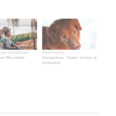
 opin hymyilemään
Kaverit kertoi
ssa "Muu elämä"
Kategoriassa "Koiran terveys ja
hyvinvointi"