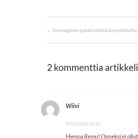
Artikkelien
←
Se maaginen pyhää edeltävä myöhäisilta
selaus
2 kommenttia artikkeli
Wiivi
07/12/2012 15:21
Hienoa Remu! Onneksi ei ollut