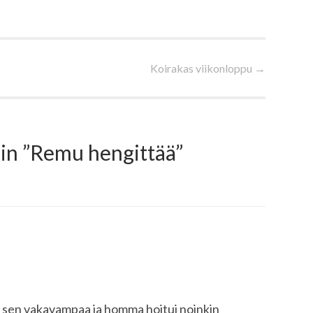
Koirakas viikonloppu
→
in ”
Remu hengittää
”
 sen vakavampaa ja homma hoitui noinkin