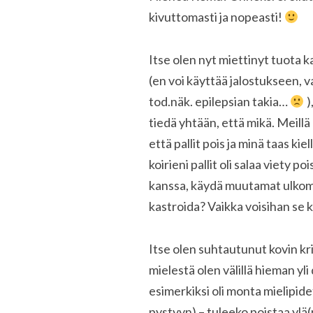
kivuttomasti ja nopeasti!
Itse olen nyt miettinyt tuota 
(en voi käyttää jalostukseen, v
tod.näk. epilepsian takia…
)
tiedä yhtään, että mikä. Meillä
että pallit pois ja minä taas kie
koirieni pallit oli salaa viety p
kanssa, käydä muutamat ulkomaa
kastroida? Vaikka voisihan se k
Itse olen suhtautunut kovin kri
mielestä olen välillä hieman yl
esimerkiksi oli monta mielipid
pystyyn) – tuleeko poistaa yl