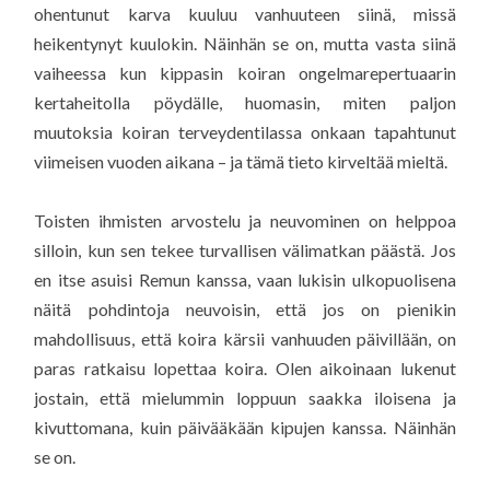
ohentunut karva kuuluu vanhuuteen siinä, missä
heikentynyt kuulokin. Näinhän se on, mutta vasta siinä
vaiheessa kun kippasin koiran ongelmarepertuaarin
kertaheitolla pöydälle, huomasin, miten paljon
muutoksia koiran terveydentilassa onkaan tapahtunut
viimeisen vuoden aikana – ja tämä tieto kirveltää mieltä.
Toisten ihmisten arvostelu ja neuvominen on helppoa
silloin, kun sen tekee turvallisen välimatkan päästä. Jos
en itse asuisi Remun kanssa, vaan lukisin ulkopuolisena
näitä pohdintoja neuvoisin, että jos on pienikin
mahdollisuus, että koira kärsii vanhuuden päivillään, on
paras ratkaisu lopettaa koira. Olen aikoinaan lukenut
jostain, että mielummin loppuun saakka iloisena ja
kivuttomana, kuin päivääkään kipujen kanssa. Näinhän
se on.