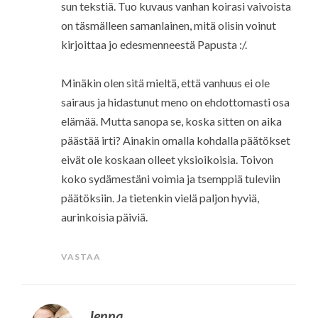
sun tekstiä. Tuo kuvaus vanhan koirasi vaivoista
on täsmälleen samanlainen, mitä olisin voinut
kirjoittaa jo edesmenneestä Papusta :/.
Minäkin olen sitä mieltä, että vanhuus ei ole
sairaus ja hidastunut meno on ehdottomasti osa
elämää. Mutta sanopa se, koska sitten on aika
päästää irti? Ainakin omalla kohdalla päätökset
eivät ole koskaan olleet yksioikoisia. Toivon
koko sydämestäni voimia ja tsemppiä tuleviin
päätöksiin. Ja tietenkin vielä paljon hyviä,
aurinkoisia päiviä.
VASTAA
Jenna