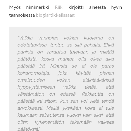
Myös nimimerkki
Riik
kirjoitti aiheesta hyvin
taannoisessa
blogiartikkelissaan
:
”Vaikka vanhojen koirien kuolema on
odotettavissa, tuntuu se silti pahalta. Ehkä
pahinta on varautua tulevaan ja miettiä
päätöstä, koska mahtaa olla oikea aika
päästää irti. Minusta se ei ole paras
koiranomistaja, joka käyttää pienen
omaisuuden koiran eläinlääkärissä
hyppyyttämiseen vaikka tietää, että
väistämätön on edessä. Rakkautta on
päästää irti silloin, kun sen voi vielä tehdä
arvokkaasti. Meillä yksikään koira ei tule
kitumaan sairautensa vuoksi vain siksi, että
olisin kykenemätön tekemään vaikeita
päätöksiä.”