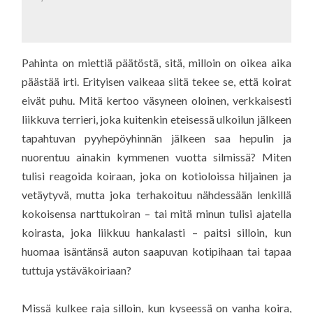
Pahinta on miettiä päätöstä, sitä, milloin on oikea aika
päästää irti. Erityisen vaikeaa siitä tekee se, että koirat
eivät puhu. Mitä kertoo väsyneen oloinen, verkkaisesti
liikkuva terrieri, joka kuitenkin eteisessä ulkoilun jälkeen
tapahtuvan pyyhepöyhinnän jälkeen saa hepulin ja
nuorentuu ainakin kymmenen vuotta silmissä? Miten
tulisi reagoida koiraan, joka on kotioloissa hiljainen ja
vetäytyvä, mutta joka terhakoituu nähdessään lenkillä
kokoisensa narttukoiran – tai mitä minun tulisi ajatella
koirasta, joka liikkuu hankalasti – paitsi silloin, kun
huomaa isäntänsä auton saapuvan kotipihaan tai tapaa
tuttuja ystäväkoiriaan?
Missä kulkee raja silloin, kun kyseessä on vanha koira,