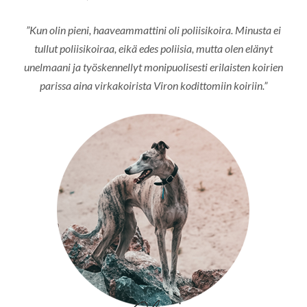
”Kun olin pieni, haaveammattini oli poliisikoira. Minusta ei
tullut poliisikoiraa, eikä edes poliisia, mutta olen elänyt
unelmaani ja työskennellyt monipuolisesti erilaisten koirien
parissa aina virkakoirista Viron kodittomiin koiriin.”