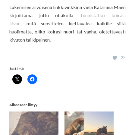
Lukemisen arvoisena linkkivinkkinä vielä Katariina Mäen
kirjoittama juttu otsikolla
Tunnistatko koirasi
kivun
, mitä suosittelen luettavaksi kaikille siitä
huolimatta, oliko koirasi nuori tai vanha, oletettavasti
kivuton tai kipuinen.
28
Jaa tämä:
Aiheeseen liittyy