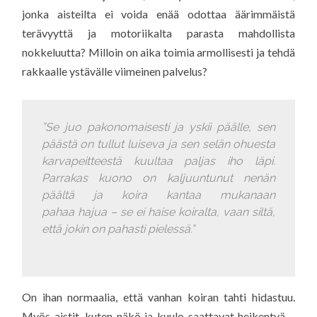
jonka aisteilta ei voida enää odottaa äärimmäistä
terävyyttä ja motoriikalta parasta mahdollista
nokkeluutta? Milloin on aika toimia armollisesti ja tehdä
rakkaalle ystävälle viimeinen palvelus?
”Se juo pakonomaisesti ja yskii päälle, sen
päästä on tullut luiseva ja sen selän ohuesta
karvapeitteestä kuultaa paljas iho läpi.
Parrakas kuono on kaljuuntunut nenän
päältä ja koira kantaa mukanaan
pahaa hajua – se ei haise koiralta, vaan siltä,
että jokin on pahasti pielessä.”
On ihan normaalia, että vanhan koiran tahti hidastuu.
Myös aistit, kuten näkö ja kuulo saattavat heikentyä –