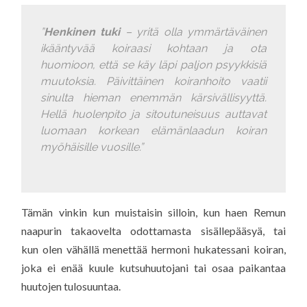
”
Henkinen tuki
– yritä olla ymmärtäväinen
ikääntyvää koiraasi kohtaan ja ota
huomioon, että se käy läpi paljon psyykkisiä
muutoksia. Päivittäinen koiranhoito vaatii
sinulta hieman enemmän kärsivällisyyttä.
Hellä huolenpito ja sitoutuneisuus auttavat
luomaan korkean elämänlaadun koiran
myöhäisille vuosille.”
Tämän vinkin kun muistaisin silloin, kun haen Remun
naapurin takaovelta odottamasta sisällepääsyä, tai
kun olen vähällä menettää hermoni hukatessani koiran,
joka ei enää kuule kutsuhuutojani tai osaa paikantaa
huutojen tulosuuntaa.