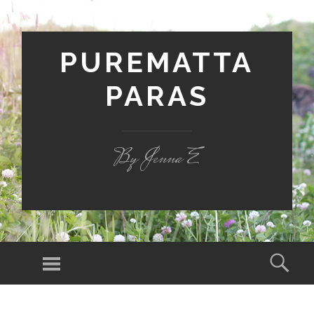
PUREMATTA
PARAS
By Jenna E
Valikko
Hak
SIIRRY