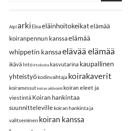
arki
eläinhoitokeikat
elämää
Elna
Alpi
elämää
koiranpennun kanssa
elävää elämää
whippetin kanssa
kaupallinen
ikävä
kasvutarina
Into
irtokoira
koirakaverit
yhteistyö
kodinvaihtaja
koiran eleet ja
koiramessut
koiran aktivointi
Koiran hankintaa
viestintä
suunnitteleville
koiran hankinta ja
koiran kanssa
valitseminen