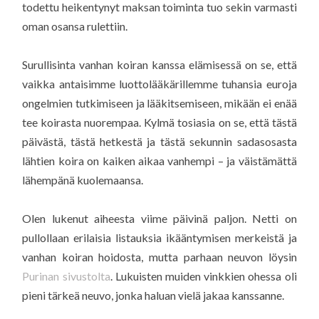
todettu heikentynyt maksan toiminta tuo sekin varmasti
oman osansa rulettiin.
Surullisinta vanhan koiran kanssa elämisessä on se, että
vaikka antaisimme luottolääkärillemme tuhansia euroja
ongelmien tutkimiseen ja lääkitsemiseen, mikään ei enää
tee koirasta nuorempaa. Kylmä tosiasia on se, että tästä
päivästä, tästä hetkestä ja tästä sekunnin sadasosasta
lähtien koira on kaiken aikaa vanhempi – ja väistämättä
lähempänä kuolemaansa.
Olen lukenut aiheesta viime päivinä paljon. Netti on
pullollaan erilaisia listauksia ikääntymisen merkeistä ja
vanhan koiran hoidosta, mutta parhaan neuvon löysin
Purinan sivustolta
. Lukuisten muiden vinkkien ohessa oli
pieni tärkeä neuvo, jonka haluan vielä jakaa kanssanne.