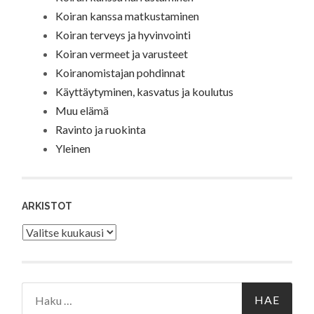
Koiran kanssa matkustaminen
Koiran terveys ja hyvinvointi
Koiran vermeet ja varusteet
Koiranomistajan pohdinnat
Käyttäytyminen, kasvatus ja koulutus
Muu elämä
Ravinto ja ruokinta
Yleinen
ARKISTOT
Arkistot
Haku: