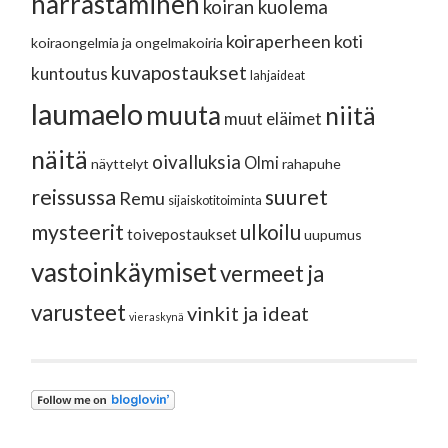
harrastaminen
koiran kuolema
koiraperheen koti
koiraongelmia ja ongelmakoiria
kuvapostaukset
kuntoutus
lahjaideat
laumaelo
muuta
niitä
muut eläimet
näitä
oivalluksia
Olmi
näyttelyt
rahapuhe
reissussa
suuret
Remu
sijaiskotitoiminta
mysteerit
ulkoilu
toivepostaukset
uupumus
vastoinkäymiset
vermeet ja
varusteet
vinkit ja ideat
vieraskynä