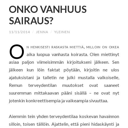
SISÄLTÖÖN
ONKO VANHUUS
SAIRAUS?
11/11/2014
/
JENNA
/
YLEINEN
O
n henkisesti raskasta miettiä, milloin on oikea
aika luopua vanhasta koirasta. Olen miettinyt
asiaa paljon viimeisimmän kirjoitukseni jälkeen. Sen
jälkeen kun löin faktat pöytään, kirjoitin ne ulos
ajatuksistani ja talletin ne julki mustalla valkoiselle,
Remun terveydentilan muutokset ovat saaneet
suuremman mittakaavan pääni sisällä – ne ovat nyt
jotenkin konkreettisempia ja vaikeampia sivuuttaa.
Aiemmin tein yhden terveydentilaa koskevan havainnon
silloin, toisen tällöin. Ajattelin, että pieni hidaskäynti ja