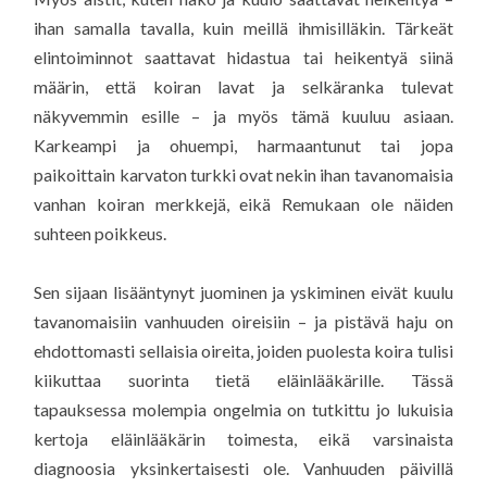
ihan samalla tavalla, kuin meillä ihmisilläkin. Tärkeät
elintoiminnot saattavat hidastua tai heikentyä siinä
määrin, että koiran lavat ja selkäranka tulevat
näkyvemmin esille – ja myös tämä kuuluu asiaan.
Karkeampi ja ohuempi, harmaantunut tai jopa
paikoittain karvaton turkki ovat nekin ihan tavanomaisia
vanhan koiran merkkejä, eikä Remukaan ole näiden
suhteen poikkeus.
Sen sijaan lisääntynyt juominen ja yskiminen eivät kuulu
tavanomaisiin vanhuuden oireisiin – ja pistävä haju on
ehdottomasti sellaisia oireita, joiden puolesta koira tulisi
kiikuttaa suorinta tietä eläinlääkärille. Tässä
tapauksessa molempia ongelmia on tutkittu jo lukuisia
kertoja eläinlääkärin toimesta, eikä varsinaista
diagnoosia yksinkertaisesti ole. Vanhuuden päivillä