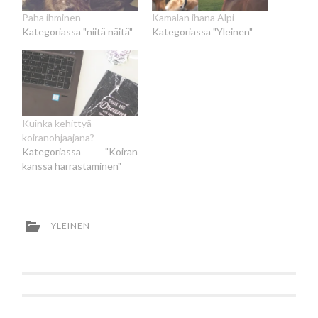
Paha ihminen
Kamalan ihana Alpi
Kategoriassa "niitä näitä"
Kategoriassa "Yleinen"
Kuinka kehittyä
koiranohjaajana?
Kategoriassa "Koiran
kanssa harrastaminen"
YLEINEN
Artikkelien