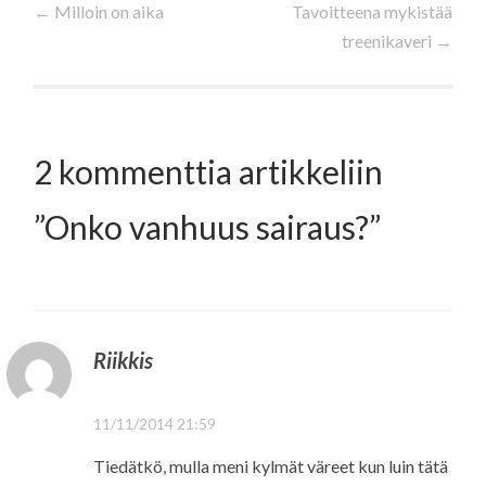
←
Milloin on aika
Tavoitteena mykistää
treenikaveri
→
selaus
2 kommenttia artikkeliin
”
Onko vanhuus sairaus?
”
Riikkis
11/11/2014 21:59
Tiedätkö, mulla meni kylmät väreet kun luin tätä