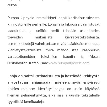
euroa.
Pumpa Upcycle lemmikkipeti sopii kodinsisustuksesta
kiinnostuneille perheille: Lohjalla ja Inkoossa valmistuvat
laadukkaat ja uniikit pedit tehdään asiakkaiden
toiveiden mukaisista kierrätystekstiileistä.
Lemmikkipetejä valmistetaan myös asiakkaiden omista
kierrätystekstiileistä, mikä mahdollistaa kaappeihin
varastoituneiden tekstiilien kauniin ja fiksun
uusiokäytön. Katso lisää:
www.pumpaupcycle.com
Lahja on paitsi kotimaisuutta ja kestävää kehitystä
arvostavan lahjansaajan mieleen
, myös erityisesti
koirien mieleen: kierrätyskangas on usein käytössä
hieman pehmentynyttä, eikä sisällä uusille tekstiileille
tyypillisiä kemikaaleja.