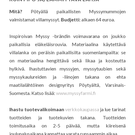
Mitä?
Pötyällä paikallisten Myssymummojen
valmistamat villamyssyt.
Budjetti:
alkaen 64 euroa.
Inspiroivan Myssy -brändin voimavarana on joukko
paikallisia eläkeläisrouvia. Materiaalina käytettävä
villalanka on peräisin paikallisilta suomenlampailta: se
on materiaalina hengittävä sekä likaa ja kosteutta
hylkivä. Ihastuttavien myssyjen, myssytuubien sekä
myssykaulureiden ja -liinojen takana on ehta
maatilalähtöinen designyritys Pöytyältä, Varsinais-
Suomesta. Katso lisää:
www.myssyfarmi.fi
Ihastu tuotevalikoimaan
verkkokaupassa
ja lue tarinat
tuotteiden ja tuotekuvien takana. Tuotteiden
toimitusaika on 2-5 päivää, mutta kiireisenä
joulunalusaikana kannattaa varata runsaammin aikaa.