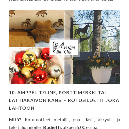
10. AMPPELITELINE, PORTTIMERKKI TAI
LATTIAKAIVON KANSI – ROTUSILUETIT JOKA
LÄHTÖÖN
Mitä?
Rotutuotteet metalli-, puu-, lasi-, akryyli- ja
tekstiilipinnoille.
Budjetti:
alkaen 5,00 euroa.