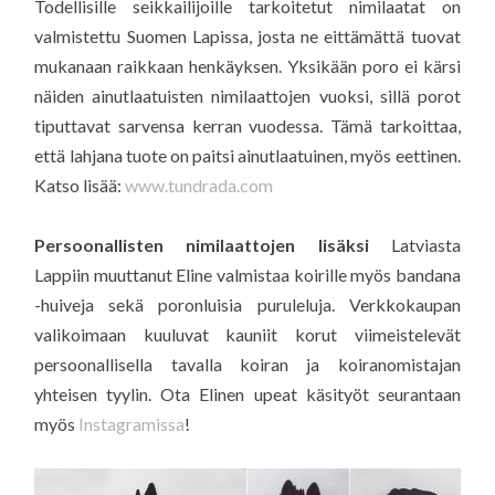
Todellisille seikkailijoille tarkoitetut nimilaatat on
valmistettu Suomen Lapissa, josta ne eittämättä tuovat
mukanaan raikkaan henkäyksen. Yksikään poro ei kärsi
näiden ainutlaatuisten nimilaattojen vuoksi, sillä porot
tiputtavat sarvensa kerran vuodessa. Tämä tarkoittaa,
että lahjana tuote on paitsi ainutlaatuinen, myös eettinen.
Katso lisää:
www.tundrada.com
Persoonallisten nimilaattojen lisäksi
Latviasta
Lappiin muuttanut Eline valmistaa koirille myös bandana
-huiveja sekä poronluisia puruleluja. Verkkokaupan
valikoimaan kuuluvat kauniit korut viimeistelevät
persoonallisella tavalla koiran ja koiranomistajan
yhteisen tyylin. Ota Elinen upeat käsityöt seurantaan
myös
Instagramissa
!