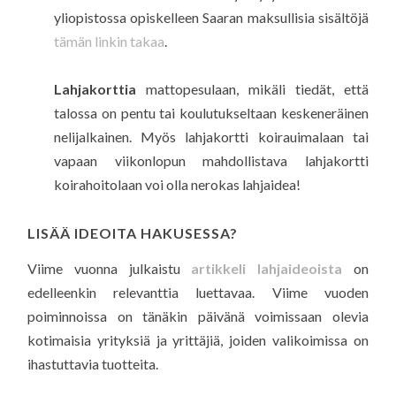
yliopistossa opiskelleen Saaran maksullisia sisältöjä
tämän linkin takaa
.
Lahjakorttia
mattopesulaan, mikäli tiedät, että
talossa on pentu tai koulutukseltaan keskeneräinen
nelijalkainen. Myös lahjakortti koirauimalaan tai
vapaan viikonlopun mahdollistava lahjakortti
koirahoitolaan voi olla nerokas lahjaidea!
LISÄÄ IDEOITA HAKUSESSA?
Viime vuonna julkaistu
artikkeli lahjaideoista
on
edelleenkin relevanttia luettavaa. Viime vuoden
poiminnoissa on tänäkin päivänä voimissaan olevia
kotimaisia yrityksiä ja yrittäjiä, joiden valikoimissa on
ihastuttavia tuotteita.