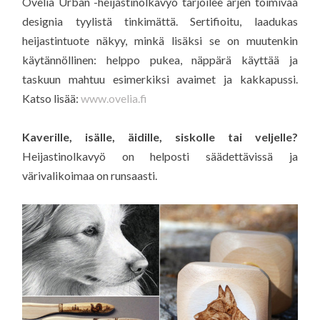
Ovelia Urban -heijastinolkavyö tarjoilee arjen toimivaa
designia tyylistä tinkimättä. Sertifioitu, laadukas
heijastintuote näkyy, minkä lisäksi se on muutenkin
käytännöllinen: helppo pukea, näppärä käyttää ja
taskuun mahtuu esimerkiksi avaimet ja kakkapussi.
Katso lisää:
www.ovelia.fi
Kaverille, isälle, äidille, siskolle tai veljelle?
Heijastinolkavyö on helposti säädettävissä ja
värivalikoimaa on runsaasti.