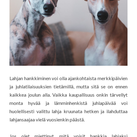
Lahjan hankkiminen voi olla ajankohtaista merkkipäivien
ja juhlatilaisuuksien tietämillä, mutta sitä se on ennen
kaikkea joulun alla. Vaikka kaupallisuus onkin tärvellyt
monta hyvää ja lämminhenkistä juhlapäivää voi
huolellisesti valittu lahja kruunata hetken ja ilahduttaa
lahjansaajaa vielä vuosienkin päästä.
Jos olet miettinyt, mitä voisit hankkia lahjaksi