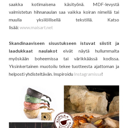
saakka kotimaisena käsityönä. MDF-levystä
valmistetun hihnanaulan saa vaikka koiran nimellä tai
muulla yksilöllisellä tekstillä. Katso
lisää:
www.maisart.net
Skandinaaviseen sisustukseen istuvat siistit ja
laadukkaat naulakot
eivät näytä hullummalta
myöskään boheemissa tai värikkäässä kodissa.
Yksinkertainen muotoilu tekee tuotteesta ajattoman ja
helposti yhdisteltävän. Inspiroidu
Instagramissa
!