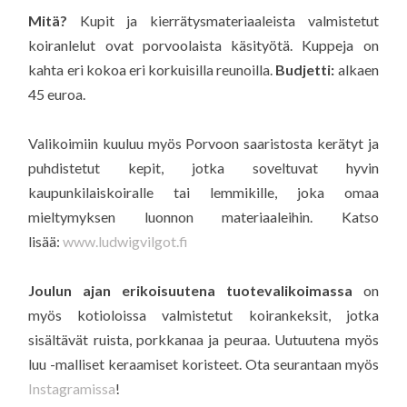
Mitä?
Kupit ja kierrätysmateriaaleista valmistetut
koiranlelut ovat porvoolaista käsityötä. Kuppeja on
kahta eri kokoa eri korkuisilla reunoilla.
Budjetti:
alkaen
45 euroa.
Valikoimiin kuuluu myös Porvoon saaristosta kerätyt ja
puhdistetut kepit, jotka soveltuvat hyvin
kaupunkilaiskoiralle tai lemmikille, joka omaa
mieltymyksen luonnon materiaaleihin. Katso
lisää:
www.ludwigvilgot.fi
Joulun ajan erikoisuutena tuotevalikoimassa
on
myös kotioloissa valmistetut koirankeksit, jotka
sisältävät ruista, porkkanaa ja peuraa. Uutuutena myös
luu -malliset keraamiset koristeet. Ota seurantaan myös
Instagramissa
!