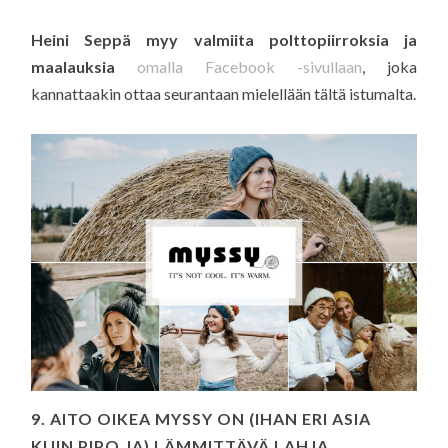
Heini Seppä myy valmiita polttopiirroksia ja
maalauksia
omalla Facebook -sivullaan
, joka
kannattaakin ottaa seurantaan mielellään tältä istumalta.
9. AITO OIKEA MYSSY ON (IHAN ERI ASIA
KUIN PIPO JA) LÄMMITTÄVÄ LAHJA