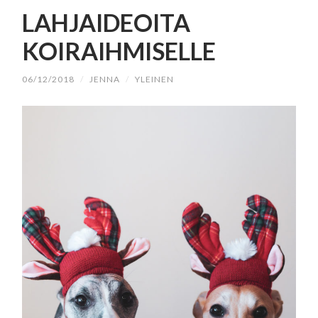
SISÄLTÖÖN
LAHJAIDEOITA
KOIRAIHMISELLE
06/12/2018
/
JENNA
/
YLEINEN