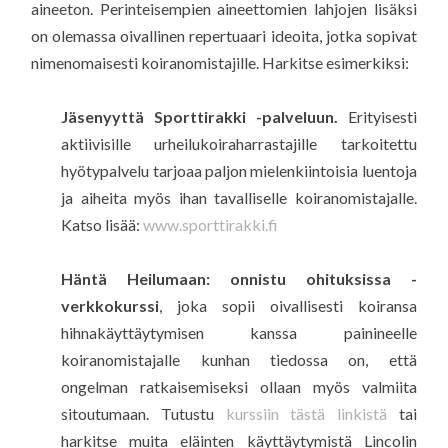
aineeton. Perinteisempien aineettomien lahjojen lisäksi
on olemassa oivallinen repertuaari ideoita, jotka sopivat
nimenomaisesti koiranomistajille. Harkitse esimerkiksi:
Jäsenyyttä Sporttirakki -palveluun.
Erityisesti
aktiivisille urheilukoiraharrastajille tarkoitettu
hyötypalvelu tarjoaa paljon mielenkiintoisia luentoja
ja aiheita myös ihan tavalliselle koiranomistajalle.
Katso lisää:
www.sporttirakki.fi
Häntä Heilumaan: onnistu ohituksissa -
verkkokurssi
, joka sopii oivallisesti koiransa
hihnakäyttäytymisen kanssa painineelle
koiranomistajalle kunhan tiedossa on, että
ongelman ratkaisemiseksi ollaan myös valmiita
sitoutumaan. Tutustu
kurssiin tästä linkistä
tai
harkitse muita eläinten käyttäytymistä Lincolin