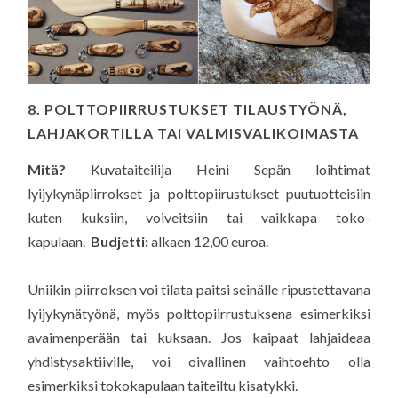
8. POLTTOPIIRRUSTUKSET TILAUSTYÖNÄ,
LAHJAKORTILLA TAI VALMISVALIKOIMASTA
Mitä?
Kuvataiteilija Heini Sepän loihtimat
lyijykynäpiirrokset ja polttopiirustukset puutuotteisiin
kuten kuksiin, voiveitsiin tai vaikkapa toko-
kapulaan.
Budjetti:
alkaen 12,00 euroa.
Uniikin piirroksen voi tilata paitsi seinälle ripustettavana
lyijykynätyönä, myös polttopiirrustuksena esimerkiksi
avaimenperään tai kuksaan. Jos kaipaat lahjaideaa
yhdistysaktiiville, voi oivallinen vaihtoehto olla
esimerkiksi tokokapulaan taiteiltu kisatykki.