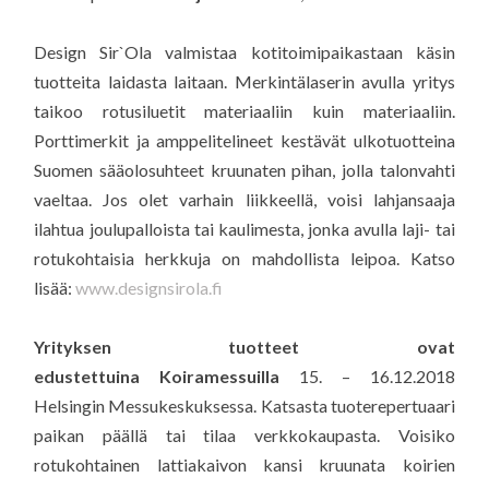
Design Sir`Ola valmistaa kotitoimipaikastaan käsin
tuotteita laidasta laitaan. Merkintälaserin avulla yritys
taikoo rotusiluetit materiaaliin kuin materiaaliin.
Porttimerkit ja amppelitelineet kestävät ulkotuotteina
Suomen sääolosuhteet kruunaten pihan, jolla talonvahti
vaeltaa. Jos olet varhain liikkeellä, voisi lahjansaaja
ilahtua joulupalloista tai kaulimesta, jonka avulla laji- tai
rotukohtaisia herkkuja on mahdollista leipoa. Katso
lisää:
www.designsirola.fi
Yrityksen tuotteet ovat
edustettuina
Koiramessuilla
15. – 16.12.2018
Helsingin Messukeskuksessa. Katsasta tuoterepertuaari
paikan päällä tai tilaa verkkokaupasta. Voisiko
rotukohtainen lattiakaivon kansi kruunata koirien