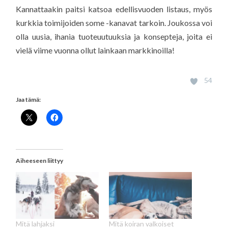
Kannattaakin paitsi katsoa edellisvuoden listaus, myös
kurkkia toimijoiden some -kanavat tarkoin. Joukossa voi
olla uusia, ihania tuoteuutuuksia ja konsepteja, joita ei
vielä viime vuonna ollut lainkaan markkinoilla!
54
Jaa tämä:
Aiheeseen liittyy
Mitä lahjaksi
Mitä koiran valkoiset