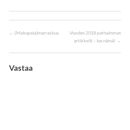
Artikkelien
←
(Makupala)marraskuu
Vuoden 2018 parhaimmat
artikkelit – lue nämä!
→
selaus
Vastaa