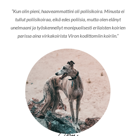
”Kun olin pieni, haaveammattini oli poliisikoira. Minusta ei
tullut poliisikoiraa, eikä edes poliisia, mutta olen elänyt
unelmaani ja työskennellyt monipuolisesti erilaisten koirien
parissa aina virkakoirista Viron kodittomiin koiriin.”