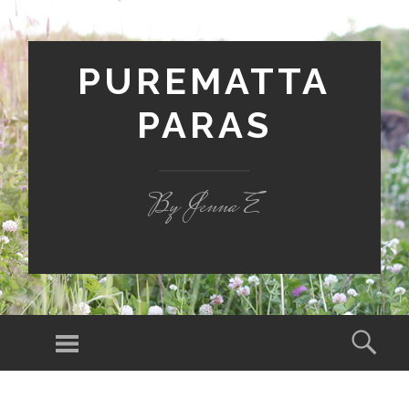
PUREMATTA
PARAS
By Jenna E
Valikko
Hak
SIIRRY