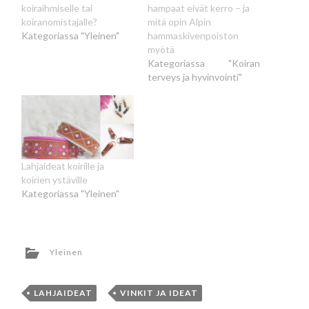
koiraihmiselle tai
hampaat eivät kerro – ja
koiranomistajalle?
mitä opin Alpin
Kategoriassa "Yleinen"
hammaskivenpoiston
myötä
Kategoriassa "Koiran
terveys ja hyvinvointi"
Lahjaideat koirille ja
koirien ystäville
Kategoriassa "Yleinen"
Yleinen
LAHJAIDEAT
,
VINKIT JA IDEAT