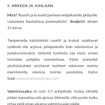
5. ARKEEN JA JUHLAAN
Mitä?
Rusetit ja kravatit perheen nelijalkaisille juhlijoille.
Uutuutena ihastuttava joulumallisto!
Budjetti:
alkaen
15 euroa.
Tampereella käsintehdyt rusetit ja krakat sulattavat
sydämiä niin arjessa, juhlapaikalla kuin valokuvissa ja
joulukorteissakin. Veikeitä tuotteita saa myös omien
toiveiden pohjalta toteutettuna. Käsin ommellut
yksityiskohdat erottavat tuotteet edukseen muista
markkinoilla olevista koirien asusteista. Katso
lisää:
www.viciafabadesign.com
Valmistusaika
on noin 3-5 arkipäivää. Joulua silmällä
pitäen kannattaa olla ajoissa liikkeellä, sillä postin kulku
ottaa vielä oman aikansa valmistusajan päälle.