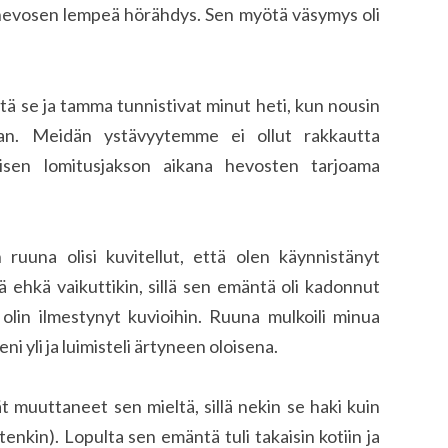
 hevosen lempeä hörähdys. Sen myötä väsymys oli
että se ja tamma tunnistivat minut heti, kun nousin
laan. Meidän ystävyytemme ei ollut rakkautta
mäisen lomitusjakson aikana hevosten tarjoama
 ruuna olisi kuvitellut, että olen käynnistänyt
ä ehkä vaikuttikin, sillä sen emäntä oli kadonnut
olin ilmestynyt kuvioihin. Ruuna mulkoili minua
ni yli ja luimisteli ärtyneen oloisena.
t muuttaneet sen mieltä, sillä nekin se haki kuin
enkin). Lopulta sen emäntä tuli takaisin kotiin ja