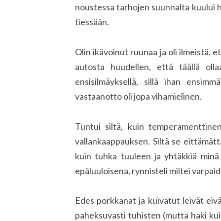
noustessa tarhojen suunnalta kuului
tiessään.
Olin ikävoinut ruunaa ja oli ilmeistä, 
autosta huudellen, että täällä ol
ensisilmäyksellä, sillä ihan ensim
vastaanotto oli jopa vihamielinen.
Tuntui siltä, kuin temperamenttinen
vallankaappauksen. Siltä se eittämätt
kuin tuhka tuuleen ja yhtäkkiä minä 
epäluuloisena, rynnisteli miltei varpaide
Edes porkkanat ja kuivatut leivät eivä
paheksuvasti tuhisten (mutta haki kuit