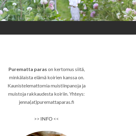
Purematta paras
on kertomus siitä,
minkälaista elämä koirien kanssa on.
Kaunistelemattomia muistiinpanoja ja
muistoja rakkaudesta koiriin. Yhteys:
jenna(at)puremattaparas.fi
>>
INFO
<<