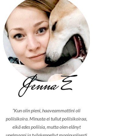
”Kun olin pieni, haaveammattini oli
poliisikoira. Minusta ei tullut poliisikoiraa,
eikä edes poliisia, mutta olen elänyt
unelmaani ja työskennellyt monipuolisesti