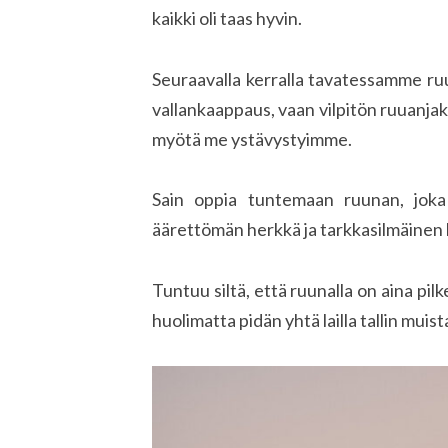
kaikki oli taas hyvin.
Seuraavalla kerralla tavatessamme ruu
vallankaappaus, vaan vilpitön ruuanja
myötä me ystävystyimme.
Sain oppia tuntemaan ruunan, joka 
äärettömän herkkä ja tarkkasilmäinen
Tuntuu siltä, että ruunalla on aina pi
huolimatta pidän yhtä lailla tallin mui