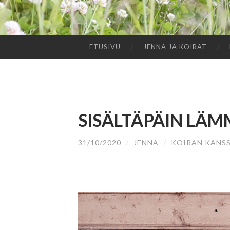
ETUSIVU
JENNA JA KOIRAT
SIIRRY
SISÄLTÖÖN
SISÄLTÄPÄIN LÄM
31/10/2020
/
JENNA
/
KOIRAN KANS