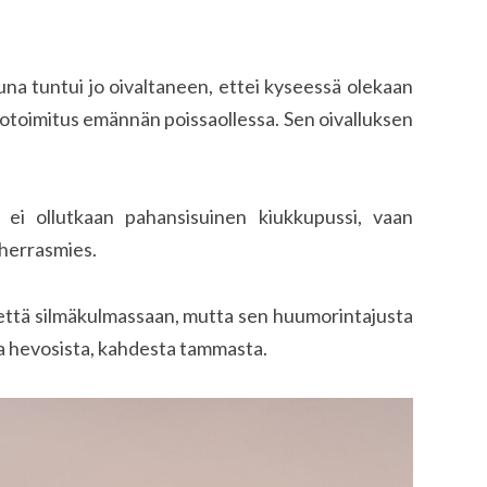
na tuntui jo oivaltaneen, ettei kyseessä olekaan
kotoimitus emännän poissaollessa. Sen oivalluksen
ei ollutkaan pahansisuinen kiukkupussi, vaan
 herrasmies.
lkettä silmäkulmassaan, mutta sen huumorintajusta
sta hevosista, kahdesta tammasta.