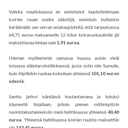
Vaikka maaliskuussa en onnistunut keplottelemaan
koirien ruuan osalta säästöjä, onnistuin kuitenkin
keräämään sen verran asiakaspisteitä, että tarjouksessa
64,71 euroa maksaneelle 12 kilon koiraruokasäkille jäi
maksettavaa hintaa vain
1,91 euroa
.
Hieman myöhemmin samassa kuussa asioin vielä
toisessa eläintarvikeliikkeessä, josta ostin niin Sumulle,
kuin Alpillekin ruokaa kokeiluun yhteensä
101,10 euron
edestä
.
Santtu jatkoi isäntänsä kustantamana jo tutuksi
käyneellä linjallaan, jolloin pienen mittelspitzin
ruokintakustannuksiin meni huhtikuussa yhteensä
40,40
euroa
. Yhteensä huhtikuussa koirien ruuista maksettiin
siis
143,41 euroa
.