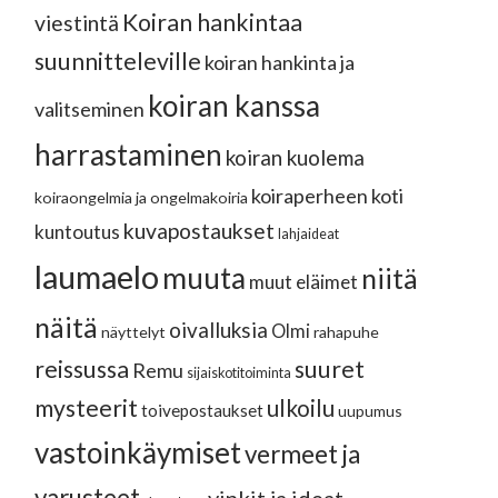
Koiran hankintaa
viestintä
suunnitteleville
koiran hankinta ja
koiran kanssa
valitseminen
harrastaminen
koiran kuolema
koiraperheen koti
koiraongelmia ja ongelmakoiria
kuvapostaukset
kuntoutus
lahjaideat
laumaelo
muuta
niitä
muut eläimet
näitä
oivalluksia
Olmi
näyttelyt
rahapuhe
reissussa
suuret
Remu
sijaiskotitoiminta
mysteerit
ulkoilu
toivepostaukset
uupumus
vastoinkäymiset
vermeet ja
varusteet