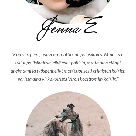
”Kun olin pieni, haaveammattini oli poliisikoira. Minusta ei
tullut poliisikoiraa, eikä edes poliisia, mutta olen elänyt
unelmaani ja työskennellyt monipuolisesti erilaisten koirien
parissa aina virkakoirista Viron kodittomiin koiriin.”