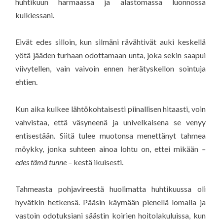
huhtikuun harmaassa ja alastomassa luonnossa
kulkiessani.
Eivät edes silloin, kun silmäni rävähtivät auki keskellä
yötä jääden turhaan odottamaan unta, joka sekin saapui
viivytellen, vain vaivoin ennen herätyskellon sointuja
ehtien.
Kun aika kulkee lähtökohtaisesti piinallisen hitaasti, voin
vahvistaa, että väsyneenä ja univelkaisena se venyy
entisestään. Siitä tulee muotonsa menettänyt tahmea
möykky, jonka suhteen ainoa lohtu on, ettei mikään
–
edes tämä tunne –
kestä ikuisesti.
Tahmeasta pohjavireestä huolimatta huhtikuussa oli
hyvätkin hetkensä. Pääsin käymään pienellä lomalla ja
vastoin odotuksiani säästin koirien hoitolakuluissa, kun