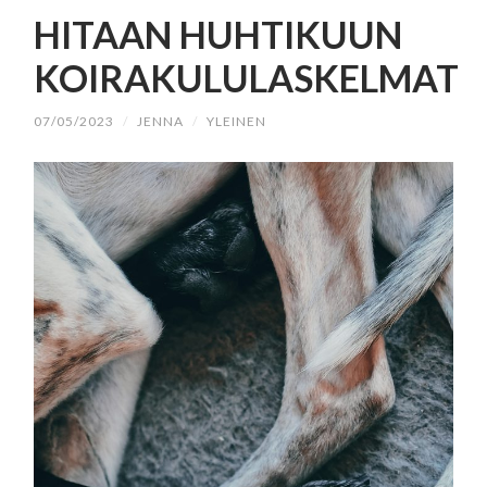
SISÄLTÖÖN
HITAAN HUHTIKUUN
KOIRAKULULASKELMAT
07/05/2023
/
JENNA
/
YLEINEN