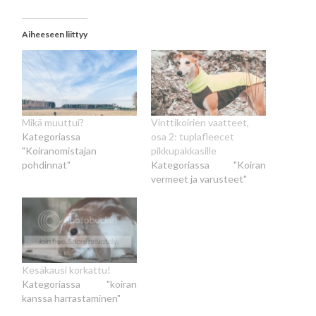
Aiheeseen liittyy
Mikä muuttui?
Vinttikoirien vaatteet,
Kategoriassa
osa 2: tuplafleecet
"Koiranomistajan
pikkupakkasille
pohdinnat"
Kategoriassa "Koiran
vermeet ja varusteet"
Kesäkausi korkattu!
Kategoriassa "koiran
kanssa harrastaminen"