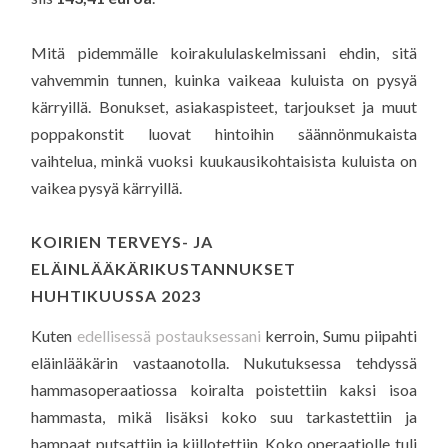
Mitä pidemmälle koirakululaskelmissani ehdin, sitä
vahvemmin tunnen, kuinka vaikeaa kuluista on pysyä
kärryillä. Bonukset, asiakaspisteet, tarjoukset ja muut
poppakonstit luovat hintoihin säännönmukaista
vaihtelua, minkä vuoksi kuukausikohtaisista kuluista on
vaikea pysyä kärryillä.
KOIRIEN TERVEYS- JA
ELÄINLÄÄKÄRIKUSTANNUKSET
HUHTIKUUSSA 2023
Kuten
edellisessä postauksessani
kerroin, Sumu piipahti
eläinlääkärin vastaanotolla. Nukutuksessa tehdyssä
hammasoperaatiossa koiralta poistettiin kaksi isoa
hammasta, mikä lisäksi koko suu tarkastettiin ja
hampaat putsattiin ja kiillotettiin. Koko operaatiolle tuli