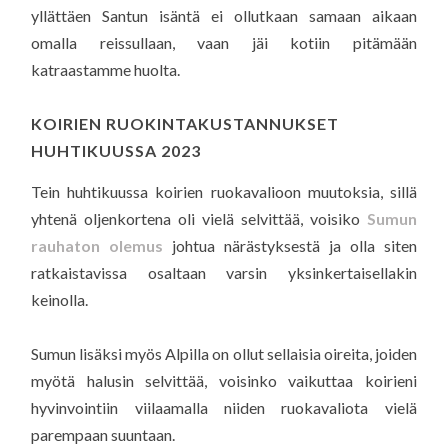
yllättäen Santun isäntä ei ollutkaan samaan aikaan
omalla reissullaan, vaan jäi kotiin pitämään
katraastamme huolta.
KOIRIEN RUOKINTAKUSTANNUKSET
HUHTIKUUSSA 2023
Tein huhtikuussa koirien ruokavalioon muutoksia, sillä
yhtenä oljenkortena oli vielä selvittää, voisiko
Sumun
rauhaton olemus
johtua närästyksestä ja olla siten
ratkaistavissa osaltaan varsin yksinkertaisellakin
keinolla.
Sumun lisäksi myös Alpilla on ollut sellaisia oireita, joiden
myötä halusin selvittää, voisinko vaikuttaa koirieni
hyvinvointiin viilaamalla niiden ruokavaliota vielä
parempaan suuntaan.