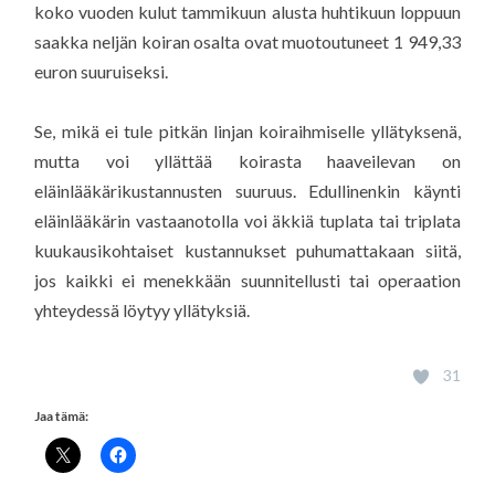
koko vuoden kulut tammikuun alusta huhtikuun loppuun
saakka neljän koiran osalta ovat muotoutuneet 1 949,33
euron suuruiseksi.
Se, mikä ei tule pitkän linjan koiraihmiselle yllätyksenä,
mutta voi yllättää koirasta haaveilevan on
eläinlääkärikustannusten suuruus. Edullinenkin käynti
eläinlääkärin vastaanotolla voi äkkiä tuplata tai triplata
kuukausikohtaiset kustannukset puhumattakaan siitä,
jos kaikki ei menekkään suunnitellusti tai operaation
yhteydessä löytyy yllätyksiä.
31
Jaa tämä: