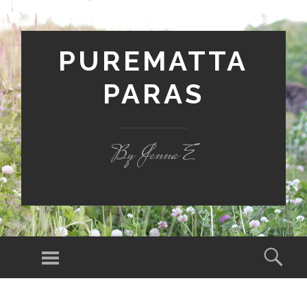
PUREMATTA
PARAS
By Jenna E
Valikko
Hak
SIIRRY