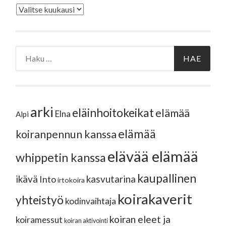
Arkistot
Haku:
arki
eläinhoitokeikat
elämää
Elna
Alpi
elämää
koiranpennun kanssa
elävää elämää
whippetin kanssa
kaupallinen
ikävä
kasvutarina
Into
irtokoira
koirakaverit
yhteistyö
kodinvaihtaja
koiran eleet ja
koiramessut
koiran aktivointi