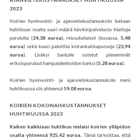
2023
Koirien hyvinvointi- ja ajanvietekustannuksiin luetaan
huhtikuun osalta suuri määrä hävikkipalvelusta tilattuja
puruluita (
24,38 euroa
), reissutuliaiset (kuvassa,
5,48
euroa
) sekä kuusi pakettia koirankakkapusseja (
23,94
euroa
). Lisäksi Santulle ostetut pienemmät
erikoispuruluut hampaidenhoidon tueksi (
5,28 euroa
).
Koirien hyvinvointi- ja ajanvietekustannuksiin meni
huhtikuussa siis yhteensä
59,08 euroa
.
KOIRIEN KOKONAISKUSTANNUKSET
HUHTIKUUSSA 2023
Kaiken kaikkiaan huhtikuu nielaisi koirien ylläpidon
osalta yhteensä 925,42 euroa.
Tämä tarkoittaa, että