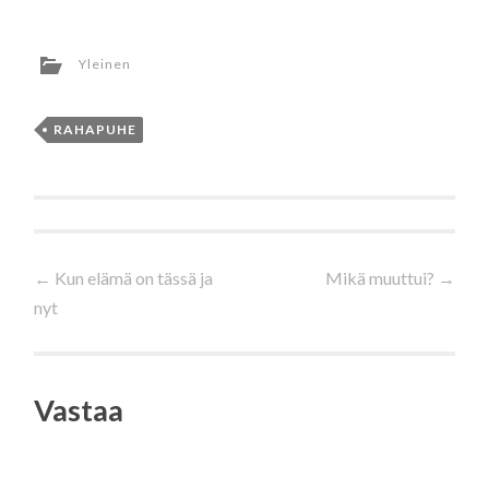
Yleinen
RAHAPUHE
Artikkelien
←
Kun elämä on tässä ja
Mikä muuttui?
→
nyt
selaus
Vastaa