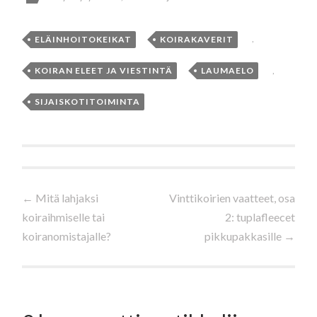
ELÄINHOITOKEIKAT
,
KOIRAKAVERIT
,
KOIRAN ELEET JA VIESTINTÄ
,
LAUMAELO
,
SIJAISKOTITOIMINTA
Artikkelien
←
Mitä lahjaksi
Vinttikoirien vaatteet, osa
koiraihmiselle tai
2: tuplafleecet
selaus
koiranomistajalle?
pikkupakkasille
→