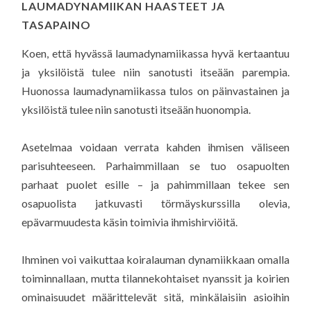
LAUMADYNAMIIKAN HAASTEET JA
TASAPAINO
Koen, että hyvässä laumadynamiikassa hyvä kertaantuu
ja yksilöistä tulee niin sanotusti itseään parempia.
Huonossa laumadynamiikassa tulos on päinvastainen ja
yksilöistä tulee niin sanotusti itseään huonompia.
Asetelmaa voidaan verrata kahden ihmisen väliseen
parisuhteeseen. Parhaimmillaan se tuo osapuolten
parhaat puolet esille – ja pahimmillaan tekee sen
osapuolista jatkuvasti törmäyskurssilla olevia,
epävarmuudesta käsin toimivia ihmishirviöitä.
Ihminen voi vaikuttaa koiralauman dynamiikkaan omalla
toiminnallaan, mutta tilannekohtaiset nyanssit ja koirien
ominaisuudet määrittelevät sitä, minkälaisiin asioihin