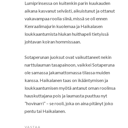
Lumiprinsessa on kuitenkin parin kuukauden
aikana kasvanut selvästi, aikuistunut ja ottanut
vakavampaa roolia siinä, missä se oli ennen
Kenraalimajurin kuolemaa ja Haikalasen
loukkaantumista hiukan huithapeli tietyissä
johtavan koiran hommissaan.
Sotaperunan juoksut ovat vaikuttaneet nekin
narttulauman tasapainoon, vaikkei Sotaperuna
ole samassa jakamattomassa tilassa muiden
kanssa. Haikalanen taas on ikääntymisen ja
loukkaantumisen myötä antanut oman roolinsa
hauskuttajana pois ja laumasta puuttuu nyt
”hovinarri” – se rooli, joka on aina pitänyt joko
pentu tai Haikalanen.
VASTAA