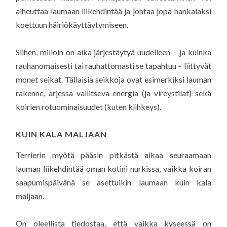
aiheuttaa laumaan liikehdintää ja johtaa jopa hankalaksi
koettuun häiriökäyttäytymiseen.
Siihen, milloin on aika järjestäytyä uudelleen – ja kuinka
rauhanomaisesti tai rauhattomasti se tapahtuu – liittyvät
monet seikat. Tällaisia seikkoja ovat esimerkiksi lauman
rakenne, arjessa vallitseva energia (ja vireystilat) sekä
koirien rotuominaisuudet (kuten kiihkeys).
KUIN KALA MALJAAN
Terrierin myötä pääsin pitkästä aikaa seuraamaan
lauman liikehdintää oman kotini nurkissa, vaikka koiran
saapumispäivänä se asettuikin laumaan kuin kala
maljaan.
On oleellista tiedostaa, että vaikka kyseessä on