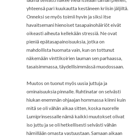
yhteensä pari kuukautta kestäneen kriisin jäljiltä.
Onneksi se myös toimii hyvin ja siksi itse
havaitsemani hienoiset tasapainohäiriöt eivät
oikeasti aiheuta kellekään stressiä. Ne ovat
pieniä epätasapainoisuuksia, jotka on
mahdollista huomata vain, kun on tottunut
näkemään vinttikoirien lauman sen parhaassa,
tasaisimmassa, täydellisimmässä muodossaan.
Muutos on tuonut myös uusia juttuja ja
ominaisuuksia pinnalle. Ruhtinatar on selvästi
hiukan enemmän ohjaajan hommassa kiinni kuin
mitä se oli vähän aikaa sitten, koska nuorelle
Lumiprinsessalle nämä kaikki muutokset olivat
iso juttu ja se oli hetkellisesti selvästi vähän
hämillään omasta vastuustaan. Samaan aikaan