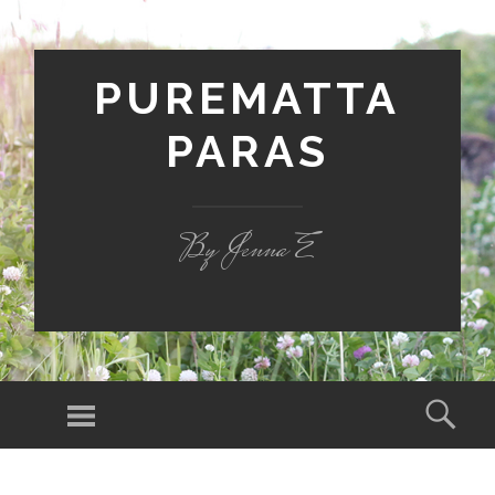
PUREMATTA
PARAS
By Jenna E
Valikko
Hak
SIIRRY