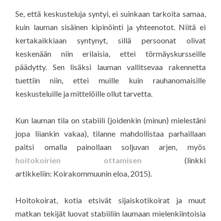
Se, että keskusteluja syntyi, ei suinkaan tarkoita samaa,
kuin lauman sisäinen kipinöinti ja yhteenotot. Niitä ei
kertakaikkiaan syntynyt, sillä persoonat olivat
keskenään niin erilaisia, ettei törmäyskursseille
päädytty. Sen lisäksi lauman vallitsevaa rakennetta
tuettiin niin, ettei muille kuin rauhanomaisille
keskusteluille ja mittelöille ollut tarvetta.
Kun lauman tila on stabiili (joidenkin (minun) mielestäni
jopa liiankin vakaa), tilanne mahdollistaa parhaillaan
paitsi omalla painollaan soljuvan arjen, myös
hoitokoirien ottamisen
(linkki
artikkeliin: Koirakommuunin eloa, 2015).
Hoitokoirat, kotia etsivät sijaiskotikoirat ja muut
matkan tekijät luovat stabiiliin laumaan mielenkiintoisia