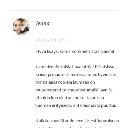
Jenna
22/12/2021 20:58
Hyvä lisäys, kiitos kommentistasi Sanna!
Ja mielenkiintoisia havaintoja! Erilaisissa
kriisi- ja muutostilanteissa tulee hyvin ilmi,
minkälaisia rooleja laumaan on
muodostunut tai muodostumaisillaan, ja
etenkin kun yksi on joukosta poissa
huomaa erityisesti, mitä laumasta puuttuu.
Kaikkea hyvää uudelleen järjestäytymiseen