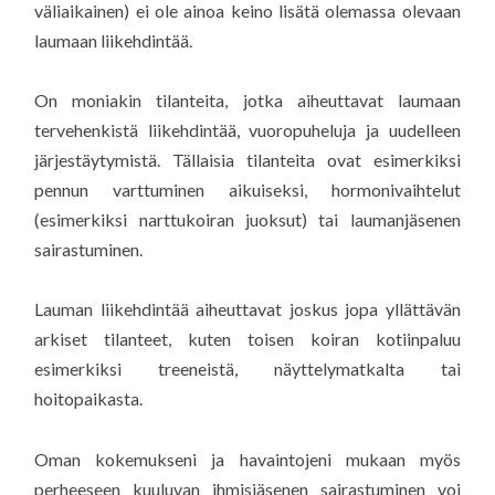
väliaikainen) ei ole ainoa keino lisätä olemassa olevaan
laumaan liikehdintää.
On moniakin tilanteita, jotka aiheuttavat laumaan
tervehenkistä liikehdintää, vuoropuheluja ja uudelleen
järjestäytymistä. Tällaisia tilanteita ovat esimerkiksi
pennun varttuminen aikuiseksi, hormonivaihtelut
(esimerkiksi narttukoiran juoksut) tai laumanjäsenen
sairastuminen.
Lauman liikehdintää aiheuttavat joskus jopa yllättävän
arkiset tilanteet, kuten toisen koiran kotiinpaluu
esimerkiksi treeneistä, näyttelymatkalta tai
hoitopaikasta.
Oman kokemukseni ja havaintojeni mukaan myös
perheeseen kuuluvan ihmisjäsenen sairastuminen voi