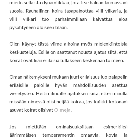
mietin sellaista dynamiikkaa, jota itse haluan laumassani
suosia. Rauhallinen koira tasapainottaa villi viikaria, ja
villi viikari tuo parhaimmillaan kaivattua eloa
pysähtyneen oloiseen tilaan.
Olen käynyt tästä viime aikoina myös mielenkiintoisia
keskusteluja. Esille on saattanut nousta ajatus siitä, että
koirat ovat liian erilaisia tullakseen keskenään toimeen.
Oman näkemykseni mukaan juuri erilaisuus luo palapelin
erilaisille paloille hyvän mahdollisuuden asettua
vieretysten. Heitin ilmoille ajatuksen siitä, ettei minulla
missään nimessä olisi neljää koiraa, jos kaikki kotonani
asuvat koirat olisivat
Olmeja
.
Jos mietitään ominaisuuksiltaan esimerkiksi
äärimmäisen temperamentin omaavia, kovia ja