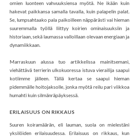
omien luonteen vahvuuksiensa myötä. Ne ikään kuin
hakevat paikkansa samalla tavalla, kuin palapelin palat.
Se, lumpsahtaako pala paikoilleen näppärästi vai hieman
suuremmalla työllä liittyy koirien ominaisuuksiin ja
historiaan, sekä laumassa valloillaan olevaan energiaan ja
dynamiikkaan.
Marraskuun alussa tuo artikkelissa mainitsemani,
viehättävä terrierin ulkokuoressa istuva vierailija saapui
kotiimme jälleen. Tällä kertaa se saapui hieman
pidemmälle hoitojaksolle, jonka myötä reilu pari viikkoa
humahti kuin silmänräpäyksessä.
ERILAISUUS ON RIKKAUS
Suuren koiramäärän, eli lauman, suola on mielestäni
yksilöiden erilaisuudessa. Erilaisuus on rikkaus, kun