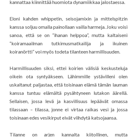
kannattaa kiinnittää huomiota dynamiikkaa jalostaessa.
Eloni kahden whippetin, seisojamixin ja mittelspitzin
kanssa soljuu omalla painollaan vailla harmeja. Joku voisi
sanoa, että se on “ihanan helppoa”, mutta kaltaiseni
“koiramaailman tutkimusmatkailija ja ikuinen
koiranörtti” voi myös todeta tilanteen harmillisuuden.
Harmillisuuden siksi, ettei koirien välisiä keskusteluja
oikein ota syntyäkseen. Lähimmille ystävilleni olen
uskaltanut paljastaa, että toisinaan elämä tämän lauman
kanssa tuntuu elämältä pysähtyneen lutakon äärellä.
Sellaisen, jossa levä ja kasvillisuus lepäävät omassa
tilassaan – tilassa, jonne ei virtaa raikas vesi ja jossa
toisinaan edes vesikirput eivät viihdytä katsojaansa.
Tilanne on arjen kannalta kiitollinen, mutta