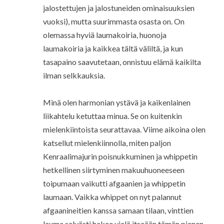
jalostettujen ja jalostuneiden ominaisuuksien
vuoksi), mutta suurimmasta osasta on. On
olemassa hyviä laumakoiria, huonoja
laumakoiria ja kaikkea tältä väliltä, ja kun
tasapaino saavutetaan, onnistuu elämä kaikilta
ilman selkkauksia.
Minä olen harmonian ystävä ja kaikenlainen
liikahtelu ketuttaa minua. Se on kuitenkin
mielenkiintoista seurattavaa. Viime aikoina olen
katsellut mielenkiinnolla, miten paljon
Kenraalimajurin poisnukkuminen ja whippetin
hetkellinen siirtyminen makuuhuoneeseen
toipumaan vaikutti afgaanien ja whippetin
laumaan. Vaikka whippet on nyt palannut
afgaanineitien kanssa samaan tilaan, vinttien
lauma selvästi hakee vielä itseään tämän pienen,