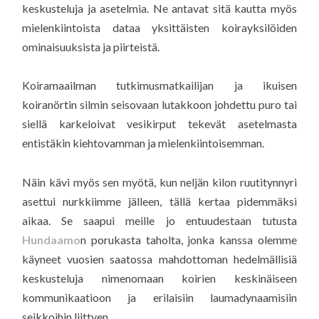
keskusteluja ja asetelmia. Ne antavat sitä kautta myös
mielenkiintoista dataa yksittäisten koirayksilöiden
ominaisuuksista ja piirteistä.
Koiramaailman tutkimusmatkailijan ja ikuisen
koiranörtin silmin seisovaan lutakkoon johdettu puro tai
siellä karkeloivat vesikirput tekevät asetelmasta
entistäkin kiehtovamman ja mielenkiintoisemman.
Näin kävi myös sen myötä, kun neljän kilon ruutitynnyri
asettui nurkkiimme jälleen, tällä kertaa pidemmäksi
aikaa. Se saapui meille jo entuudestaan tutusta
Hundaamo
n porukasta taholta, jonka kanssa olemme
käyneet vuosien saatossa mahdottoman hedelmällisiä
keskusteluja nimenomaan koirien keskinäiseen
kommunikaatioon ja erilaisiin laumadynaamisiin
seikkoihin liittyen.