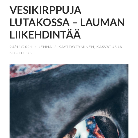
SISÄLTÖÖN
VESIKIRPPUJA
LUTAKOSSA – LAUMAN
LIIKEHDINTÄÄ
24/11/2021
/
JENNA
/
KÄYTTÄYTYMINEN, KASVATUS JA
KOULUTUS