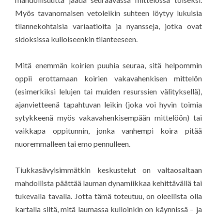
Myös tavanomaisen vetoleikin suhteen löytyy lukuisia
tilannekohtaisia variaatioita ja nyansseja, jotka ovat
sidoksissa kulloiseenkin tilanteeseen.
Mitä enemmän koirien puuhia seuraa, sitä helpommin
oppii erottamaan koirien vakavahenkisen mittelön
(esimerkiksi lelujen tai muiden resurssien välityksellä),
ajanvietteenä tapahtuvan leikin (joka voi hyvin toimia
sytykkeenä myös vakavahenkisempään mittelöön) tai
vaikkapa oppitunnin, jonka vanhempi koira pitää
nuoremmalleen tai emo pennulleen.
Tiukkasävyisimmätkin keskustelut on valtaosaltaan
mahdollista päättää lauman dynamiikkaa kehittävällä tai
tukevalla tavalla. Jotta tämä toteutuu, on oleellista olla
kartalla siitä, mitä laumassa kulloinkin on käynnissä – ja