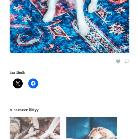
17
Jaa tämä:
Aiheeseen liittyy