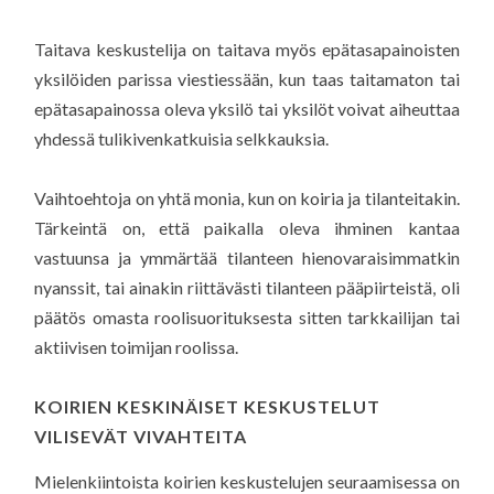
Taitava keskustelija on taitava myös epätasapainoisten
yksilöiden parissa viestiessään, kun taas taitamaton tai
epätasapainossa oleva yksilö tai yksilöt voivat aiheuttaa
yhdessä tulikivenkatkuisia selkkauksia.
Vaihtoehtoja on yhtä monia, kun on koiria ja tilanteitakin.
Tärkeintä on, että paikalla oleva ihminen kantaa
vastuunsa ja ymmärtää tilanteen hienovaraisimmatkin
nyanssit, tai ainakin riittävästi tilanteen pääpiirteistä, oli
päätös omasta roolisuorituksesta sitten tarkkailijan tai
aktiivisen toimijan roolissa.
KOIRIEN KESKINÄISET KESKUSTELUT
VILISEVÄT VIVAHTEITA
Mielenkiintoista koirien keskustelujen seuraamisessa on