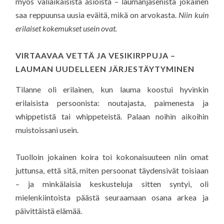
myös väliaikaisista asioista – laumanjäsenistä jokainen
saa reppuunsa uusia eväitä, mikä on arvokasta.
Niin kuin
erilaiset kokemukset usein ovat.
VIRTAAVAA VETTÄ JA VESIKIRPPUJA –
LAUMAN UUDELLEEN JÄRJESTÄYTYMINEN
Tilanne oli erilainen, kun lauma koostui hyvinkin
erilaisista persoonista: noutajasta, paimenesta ja
whippetistä tai whippeteistä. Palaan noihin aikoihin
muistoissani usein.
Tuolloin jokainen koira toi kokonaisuuteen niin omat
juttunsa, että sitä, miten persoonat täydensivät toisiaan
– ja minkälaisia keskusteluja sitten syntyi, oli
mielenkiintoista päästä seuraamaan osana arkea ja
päivittäistä elämää.