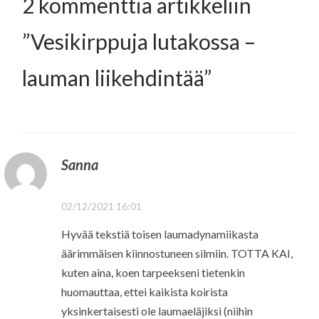
2 kommenttia artikkeliin
”
Vesikirppuja lutakossa –
lauman liikehdintää
”
Sanna
02/12/2021 16:01
Hyvää tekstiä toisen laumadynamiikasta
äärimmäisen kiinnostuneen silmiin. TOTTA KAI,
kuten aina, koen tarpeekseni tietenkin
huomauttaa, ettei kaikista koirista
yksinkertaisesti ole laumaeläjiksi (niihin