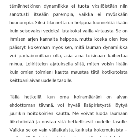
tämänhetkinen dynamiikka ei tuota yksilöistään niin
sanotusti itseään parempia, vaikka ei myöskään
huonompia. Siksi tilannetta on helppoa luonnehtiä ikään
kuin seisovaksi vedeksi, lutakoksi vailla virtausta. Se on
ihmisen arjen kannalta helppoa, mutta koska olen itse
päässyt kokemaan myös sen, mitä lauman dynamiikka
voi parhaimmillaan olla, asia aina toisinaan kaihertaa
minua. Leikittelen ajatuksella siitä, miten voisin ikään
kuin omien toimieni kautta maustaa tätä kotikutoista
keittoani aivan uudelle tasolle.
Tällä hetkellä, kun oma koiramääräni on aivan
ehdottoman täynnä, voi hyvää lisäpiristystä löytyä
juurikin hoitokoirien kautta. Ne voivat luoda laumaan
liikehdintää ja nostaa sitä hetkellisesti uudelle tasolle.
Vaikka se on vain väliaikaista, kaikista kokemuksista –