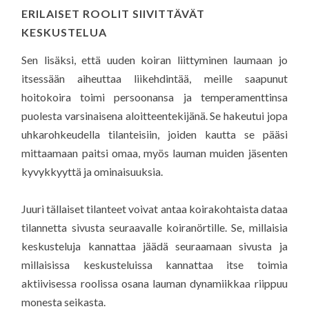
ERILAISET ROOLIT SIIVITTÄVÄT
KESKUSTELUA
Sen lisäksi, että uuden koiran liittyminen laumaan jo
itsessään aiheuttaa liikehdintää, meille saapunut
hoitokoira toimi persoonansa ja temperamenttinsa
puolesta varsinaisena aloitteentekijänä. Se hakeutui jopa
uhkarohkeudella tilanteisiin, joiden kautta se pääsi
mittaamaan paitsi omaa, myös lauman muiden jäsenten
kyvykkyyttä ja ominaisuuksia.
Juuri tällaiset tilanteet voivat antaa koirakohtaista dataa
tilannetta sivusta seuraavalle koiranörtille. Se, millaisia
keskusteluja kannattaa jäädä seuraamaan sivusta ja
millaisissa keskusteluissa kannattaa itse toimia
aktiivisessa roolissa osana lauman dynamiikkaa riippuu
monesta seikasta.