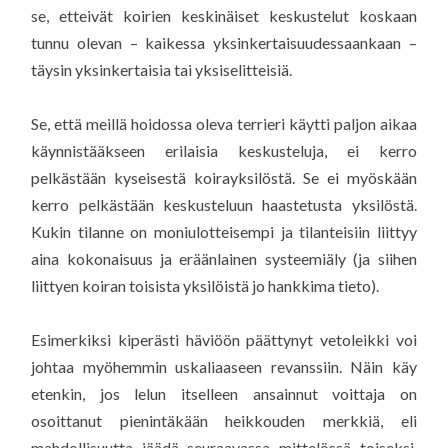
se, etteivät koirien keskinäiset keskustelut koskaan
tunnu olevan – kaikessa yksinkertaisuudessaankaan –
täysin yksinkertaisia tai yksiselitteisiä.
Se, että meillä hoidossa oleva terrieri käytti paljon aikaa
käynnistääkseen erilaisia keskusteluja, ei kerro
pelkästään kyseisestä koirayksilöstä. Se ei myöskään
kerro pelkästään keskusteluun haastetusta yksilöstä.
Kukin tilanne on moniulotteisempi ja tilanteisiin liittyy
aina kokonaisuus ja eräänlainen systeemiäly (ja siihen
liittyen koiran toisista yksilöistä jo hankkima tieto).
Esimerkiksi kiperästi häviöön päättynyt vetoleikki voi
johtaa myöhemmin uskaliaaseen revanssiin. Näin käy
etenkin, jos lelun itselleen ansainnut voittaja on
osoittanut pienintäkään heikkouden merkkiä, eli
mahdollisuutta jäädä seuraavassa mittelössä toiseksi.