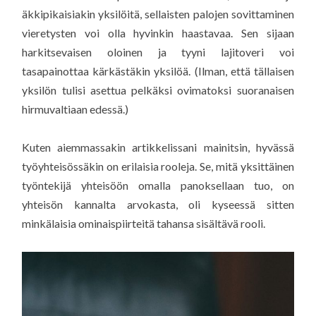
äkkipikaisiakin yksilöitä, sellaisten palojen sovittaminen
vieretysten voi olla hyvinkin haastavaa. Sen sijaan
harkitsevaisen oloinen ja tyyni lajitoveri voi
tasapainottaa kärkästäkin yksilöä. (Ilman, että tällaisen
yksilön tulisi asettua pelkäksi ovimatoksi suoranaisen
hirmuvaltiaan edessä.)
Kuten aiemmassakin artikkelissani mainitsin, hyvässä
työyhteisössäkin on erilaisia rooleja. Se, mitä yksittäinen
työntekijä yhteisöön omalla panoksellaan tuo, on
yhteisön kannalta arvokasta, oli kyseessä sitten
minkälaisia ominaispiirteitä tahansa sisältävä rooli.