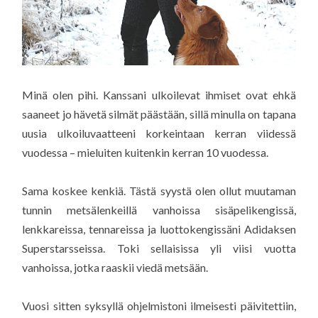
Minä olen pihi. Kanssani ulkoilevat ihmiset ovat ehkä
saaneet jo hävetä silmät päästään, sillä minulla on tapana
uusia ulkoiluvaatteeni korkeintaan kerran viidessä
vuodessa – mieluiten kuitenkin kerran 10 vuodessa.
Sama koskee kenkiä. Tästä syystä olen ollut muutaman
tunnin metsälenkeillä vanhoissa sisäpelikengissä,
lenkkareissa, tennareissa ja luottokengissäni Adidaksen
Superstarsseissa. Toki sellaisissa yli viisi vuotta
vanhoissa, jotka raaskii viedä metsään.
Vuosi sitten syksyllä ohjelmistoni ilmeisesti päivitettiin,