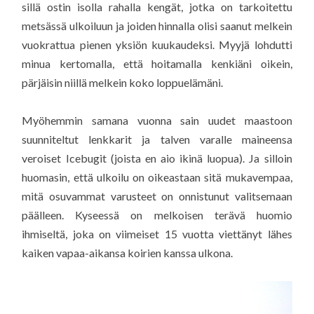
sillä ostin isolla rahalla kengät, jotka on tarkoitettu
metsässä ulkoiluun ja joiden hinnalla olisi saanut melkein
vuokrattua pienen yksiön kuukaudeksi. Myyjä lohdutti
minua kertomalla, että hoitamalla kenkiäni oikein,
pärjäisin niillä melkein koko loppuelämäni.
Myöhemmin samana vuonna sain uudet maastoon
suunniteltut lenkkarit ja talven varalle maineensa
veroiset Icebugit (joista en aio ikinä luopua). Ja silloin
huomasin, että ulkoilu on oikeastaan sitä mukavempaa,
mitä osuvammat varusteet on onnistunut valitsemaan
päälleen. Kyseessä on melkoisen terävä huomio
ihmiseltä, joka on viimeiset 15 vuotta viettänyt lähes
kaiken vapaa-aikansa koirien kanssa ulkona.