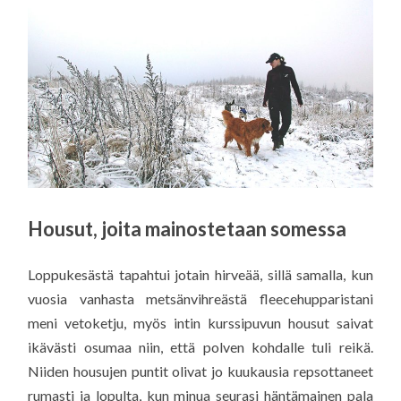
Housut, joita mainostetaan somessa
Loppukesästä tapahtui jotain hirveää, sillä samalla, kun
vuosia vanhasta metsänvihreästä fleecehupparistani
meni vetoketju, myös intin kurssipuvun housut saivat
ikävästi osumaa niin, että polven kohdalle tuli reikä.
Niiden housujen puntit olivat jo kuukausia repsottaneet
rumasti ja lopulta, kun minua seurasi häntämainen pala