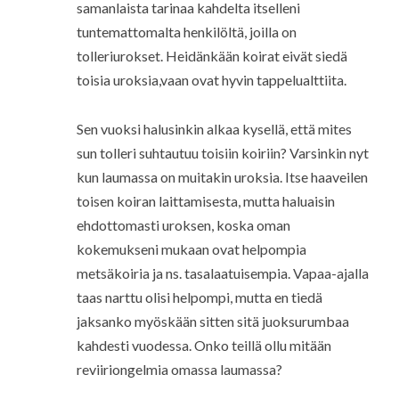
samanlaista tarinaa kahdelta itselleni
tuntemattomalta henkilöltä, joilla on
tolleriurokset. Heidänkään koirat eivät siedä
toisia uroksia,vaan ovat hyvin tappelualttiita.
Sen vuoksi halusinkin alkaa kysellä, että mites
sun tolleri suhtautuu toisiin koiriin? Varsinkin nyt
kun laumassa on muitakin uroksia. Itse haaveilen
toisen koiran laittamisesta, mutta haluaisin
ehdottomasti uroksen, koska oman
kokemukseni mukaan ovat helpompia
metsäkoiria ja ns. tasalaatuisempia. Vapaa-ajalla
taas narttu olisi helpompi, mutta en tiedä
jaksanko myöskään sitten sitä juoksurumbaa
kahdesti vuodessa. Onko teillä ollu mitään
reviiriongelmia omassa laumassa?