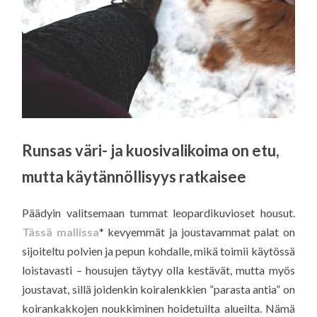
Runsas väri- ja kuosivalikoima on etu,
mutta käytännöllisyys ratkaisee
Päädyin valitsemaan tummat leopardikuvioset housut.
Tässä mallissa
* kevyemmät ja joustavammat palat on
sijoiteltu polvien ja pepun kohdalle, mikä toimii käytössä
loistavasti – housujen täytyy olla kestävät, mutta myös
joustavat, sillä joidenkin koiralenkkien ”parasta antia” on
koirankakkojen noukkiminen hoidetuilta alueilta. Nämä