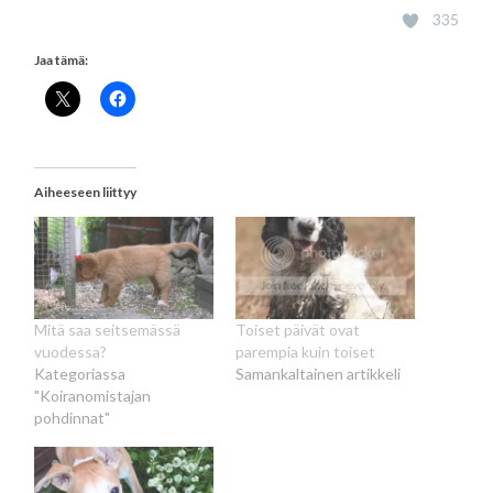
335
Jaa tämä:
Aiheeseen liittyy
Mitä saa seitsemässä
Toiset päivät ovat
vuodessa?
parempia kuin toiset
Kategoriassa
Samankaltainen artikkeli
"Koiranomistajan
pohdinnat"