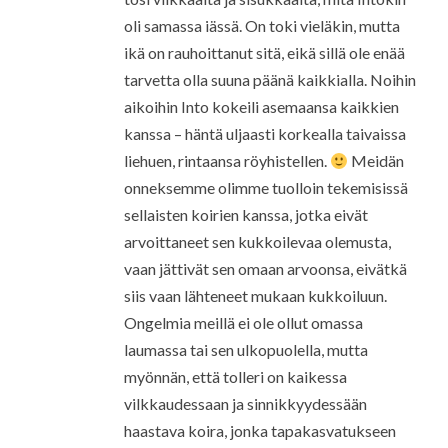
oli samassa iässä. On toki vieläkin, mutta
ikä on rauhoittanut sitä, eikä sillä ole enää
tarvetta olla suuna päänä kaikkialla. Noihin
aikoihin Into kokeili asemaansa kaikkien
kanssa – häntä uljaasti korkealla taivaissa
liehuen, rintaansa röyhistellen.
Meidän
onneksemme olimme tuolloin tekemisissä
sellaisten koirien kanssa, jotka eivät
arvoittaneet sen kukkoilevaa olemusta,
vaan jättivät sen omaan arvoonsa, eivätkä
siis vaan lähteneet mukaan kukkoiluun.
Ongelmia meillä ei ole ollut omassa
laumassa tai sen ulkopuolella, mutta
myönnän, että tolleri on kaikessa
vilkkaudessaan ja sinnikkyydessään
haastava koira, jonka tapakasvatukseen