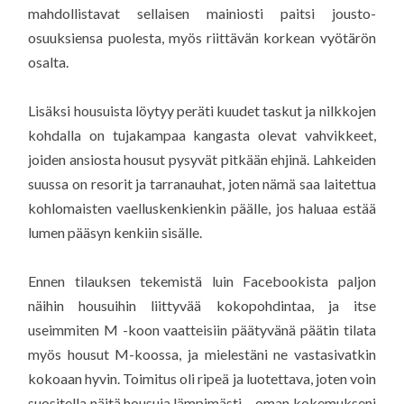
mahdollistavat sellaisen mainiosti paitsi jousto-
osuuksiensa puolesta, myös riittävän korkean vyötärön
osalta.
Lisäksi housuista löytyy peräti kuudet taskut ja nilkkojen
kohdalla on tujakampaa kangasta olevat vahvikkeet,
joiden ansiosta housut pysyvät pitkään ehjinä. Lahkeiden
suussa on resorit ja tarranauhat, joten nämä saa laitettua
kohlomaisten vaelluskenkienkin päälle, jos haluaa estää
lumen pääsyn kenkiin sisälle.
Ennen tilauksen tekemistä luin Facebookista paljon
näihin housuihin liittyvää kokopohdintaa, ja itse
useimmiten M -koon vaatteisiin päätyvänä päätin tilata
myös housut M-koossa, ja mielestäni ne vastasivatkin
kokoaan hyvin. Toimitus oli ripeä ja luotettava, joten voin
suositella näitä housuja lämpimästi – oman kokemukseni