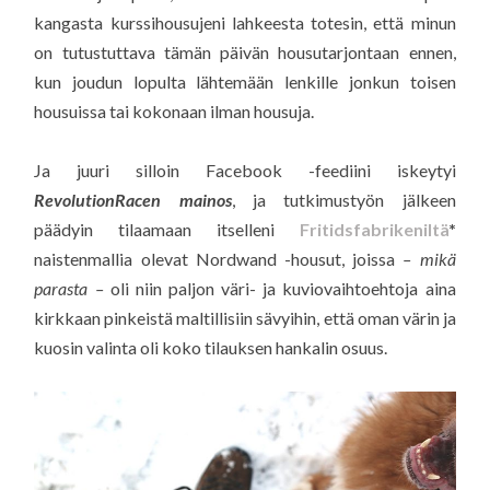
kangasta kurssihousujeni lahkeesta totesin, että minun
on tutustuttava tämän päivän housutarjontaan ennen,
kun joudun lopulta lähtemään lenkille jonkun toisen
housuissa tai kokonaan ilman housuja.
Ja juuri silloin Facebook -feediini iskeytyi
RevolutionRacen mainos
, ja tutkimustyön jälkeen
päädyin tilaamaan itselleni
Fritidsfabrikeniltä
*
naistenmallia olevat Nordwand -housut, joissa
– mikä
parasta –
oli niin paljon väri- ja kuviovaihtoehtoja aina
kirkkaan pinkeistä maltillisiin sävyihin, että oman värin ja
kuosin valinta oli koko tilauksen hankalin osuus.