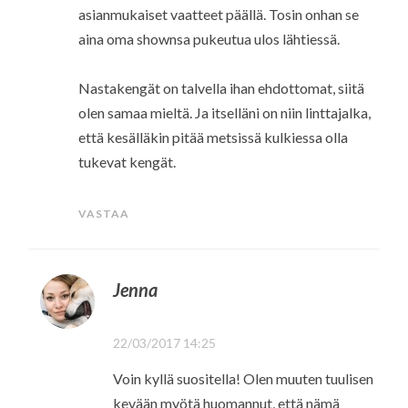
asianmukaiset vaatteet päällä. Tosin onhan se
aina oma shownsa pukeutua ulos lähtiessä.
Nastakengät on talvella ihan ehdottomat, siitä
olen samaa mieltä. Ja itselläni on niin linttajalka,
että kesälläkin pitää metsissä kulkiessa olla
tukevat kengät.
VASTAA
Jenna
22/03/2017 14:25
Voin kyllä suositella! Olen muuten tuulisen
kevään myötä huomannut, että nämä