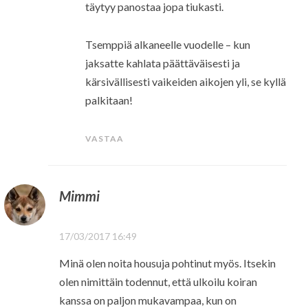
täytyy panostaa jopa tiukasti.
Tsemppiä alkaneelle vuodelle – kun
jaksatte kahlata päättäväisesti ja
kärsivällisesti vaikeiden aikojen yli, se kyllä
palkitaan!
VASTAA
Mimmi
17/03/2017 16:49
Minä olen noita housuja pohtinut myös. Itsekin
olen nimittäin todennut, että ulkoilu koiran
kanssa on paljon mukavampaa, kun on