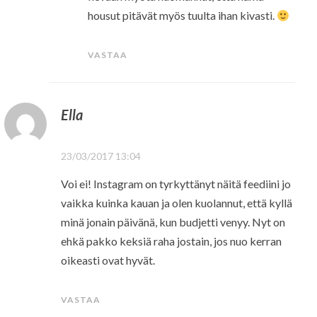
housut pitävät myös tuulta ihan kivasti.
VASTAA
Ella
23/03/2017 13:04
Voi ei! Instagram on tyrkyttänyt näitä feediini jo
vaikka kuinka kauan ja olen kuolannut, että kyllä
minä jonain päivänä, kun budjetti venyy. Nyt on
ehkä pakko keksiä raha jostain, jos nuo kerran
oikeasti ovat hyvät.
VASTAA