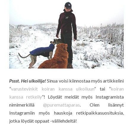
Pssst. Hei ulkoilija!
Sinua voisi kiinnostaa myös artikkelini
”
varustevinkit koiran kanssa ulkoiluun
” tai ”
koiran
kanssa retkeily
”! Löydät meidät myös Instagramista
nimimerkillä
@puremattaparas
. Olen lisännyt
Instagramiin myös hauskoja retkipaikkasuosituksia,
jotka löydät oppaat -välilehdeltä!