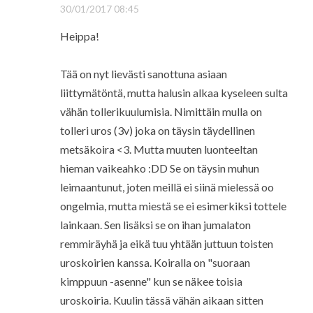
30/01/2017 08:45
Heippa!
Tää on nyt lievästi sanottuna asiaan
liittymätöntä, mutta halusin alkaa kyseleen sulta
vähän tollerikuulumisia. Nimittäin mulla on
tolleri uros (3v) joka on täysin täydellinen
metsäkoira <3. Mutta muuten luonteeltan
hieman vaikeahko :DD Se on täysin muhun
leimaantunut, joten meillä ei siinä mielessä oo
ongelmia, mutta miestä se ei esimerkiksi tottele
lainkaan. Sen lisäksi se on ihan jumalaton
remmiräyhä ja eikä tuu yhtään juttuun toisten
uroskoirien kanssa. Koiralla on "suoraan
kimppuun -asenne" kun se näkee toisia
uroskoiria. Kuulin tässä vähän aikaan sitten