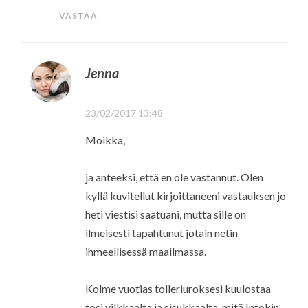
VASTAA
Jenna
23/02/2017 13:48
Moikka,
ja anteeksi, että en ole vastannut. Olen
kyllä kuvitellut kirjoittaneeni vastauksen jo
heti viestisi saatuani, mutta sille on
ilmeisesti tapahtunut jotain netin
ihmeellisessä maailmassa.
Kolme vuotias tolleriuroksesi kuulostaa
tosi vilkkaalta ja sisukkaalta, mitä Intokin