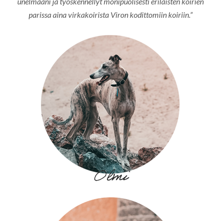
unelmaani ja työskennellyt monipuolisesti erilaisten koirien
parissa aina virkakoirista Viron kodittomiin koiriin.”