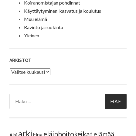
Koiranomistajan pohdinnat
Käyttäytyminen, kasvatus ja koulutus
Muu elämä
Ravinto ja ruokinta
Yleinen
ARKISTOT
Arkistot
Haku:
arki
eläinhoitokeikat
elämää
Elna
Alpi