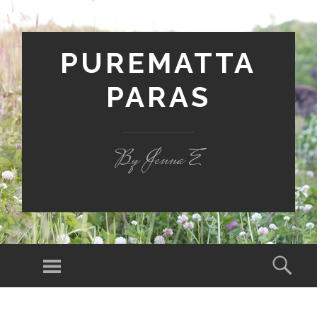
PUREMATTA
PARAS
By Jenna E
Valikko
Hak
SIIRRY