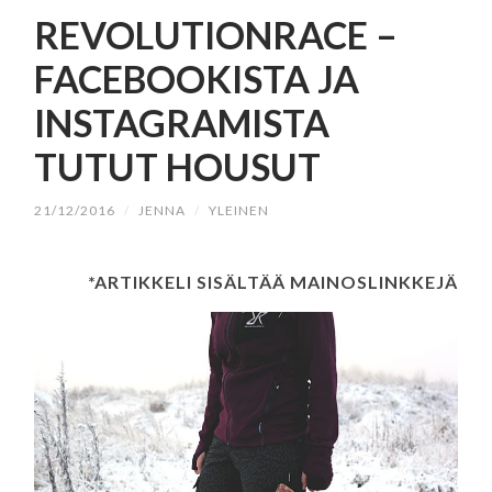
SISÄLTÖÖN
REVOLUTIONRACE –
FACEBOOKISTA JA
INSTAGRAMISTA
TUTUT HOUSUT
21/12/2016
/
JENNA
/
YLEINEN
*ARTIKKELI SISÄLTÄÄ MAINOSLINKKEJÄ