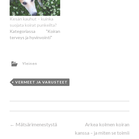
Kesän kauhut – kuinka
suojata koirat punkeilta?
Kategoriassa "Koiran
terveys ja hyvinvointi"
Yleinen
VERMEET JA VARUSTEET
Artikkelien
←
Mätsärimenestystä
Arkea kolmen koiran
kanssa – ja miten se toimii