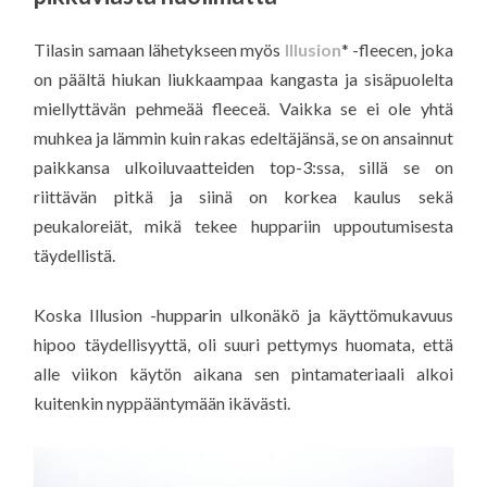
Tilasin samaan lähetykseen myös
Illusion
* -fleecen, joka
on päältä hiukan liukkaampaa kangasta ja sisäpuolelta
miellyttävän pehmeää fleeceä. Vaikka se ei ole yhtä
muhkea ja lämmin kuin rakas edeltäjänsä, se on ansainnut
paikkansa ulkoiluvaatteiden top-3:ssa, sillä se on
riittävän pitkä ja siinä on korkea kaulus sekä
peukaloreiät, mikä tekee huppariin uppoutumisesta
täydellistä.
Koska Illusion -hupparin ulkonäkö ja käyttömukavuus
hipoo täydellisyyttä, oli suuri pettymys huomata, että
alle viikon käytön aikana sen pintamateriaali alkoi
kuitenkin nyppääntymään ikävästi.