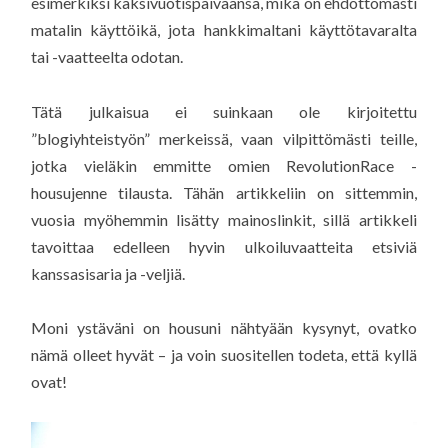
esimerkiksi kaksivuotispäiväänsä, mikä on ehdottomasti
matalin käyttöikä, jota hankkimaltani käyttötavaralta
tai -vaatteelta odotan.
Tätä julkaisua ei suinkaan ole kirjoitettu
”blogiyhteistyön” merkeissä, vaan vilpittömästi teille,
jotka vieläkin emmitte omien RevolutionRace -
housujenne tilausta. Tähän artikkeliin on sittemmin,
vuosia myöhemmin lisätty mainoslinkit, sillä artikkeli
tavoittaa edelleen hyvin ulkoiluvaatteita etsiviä
kanssasisaria ja -veljiä.
Moni ystäväni on housuni nähtyään kysynyt, ovatko
nämä olleet hyvät – ja voin suositellen todeta, että kyllä
ovat!